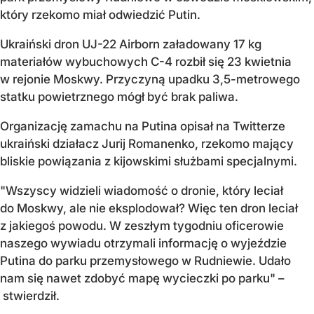
który rzekomo miał odwiedzić Putin.
Ukraiński dron UJ-22 Airborn załadowany 17 kg
materiałów wybuchowych C-4 rozbił się 23 kwietnia
w rejonie Moskwy. Przyczyną upadku 3,5-metrowego
statku powietrznego mógł być brak paliwa.
Organizację zamachu na Putina opisał na Twitterze
ukraiński działacz Jurij Romanenko, rzekomo mający
bliskie powiązania z kijowskimi służbami specjalnymi.
"Wszyscy widzieli wiadomość o dronie, który leciał
do Moskwy, ale nie eksplodował? Więc ten dron leciał
z jakiegoś powodu. W zeszłym tygodniu oficerowie
naszego wywiadu otrzymali informację o wyjeździe
Putina do parku przemysłowego w Rudniewie. Udało
nam się nawet zdobyć mapę wycieczki po parku" –
stwierdził.