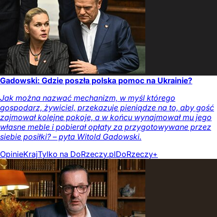
Gadowski: Gdzie poszła polska pomoc na Ukrainie?
Jak można nazwać mechanizm, w myśl którego
gospodarz, żywiciel, przekazuje pieniądze na to, aby gość
zajmował kolejne pokoje, a w końcu wynajmował mu jego
własne meble i pobierał opłaty za przygotowywane przez
siebie posiłki? – pyta Witold Gadowski.
Opinie
Kraj
Tylko na DoRzeczy.pl
DoRzeczy+