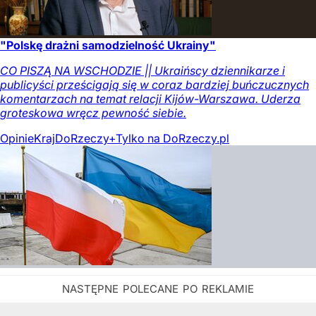
"Polskę drażni samodzielność Ukrainy"
CO PISZĄ NA WSCHODZIE || Ukraińscy dziennikarze i
publicyści prześcigają się w coraz bardziej buńczucznych
komentarzach na temat relacji Kijów-Warszawa. Uderza
groteskowa wręcz pewność siebie.
Opinie
Kraj
DoRzeczy+
Tylko na DoRzeczy.pl