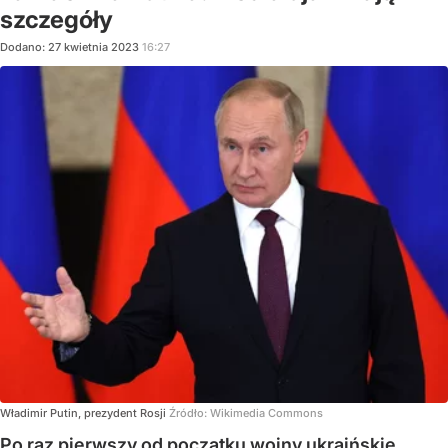
szczegóły
Dodano:
27
kwietnia
2023
16:27
Władimir Putin, prezydent Rosji
Źródło:
Wikimedia Commons
Po raz pierwszy od początku wojny ukraińskie