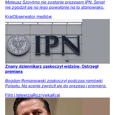
Mateusz Szpytma nie zostanie prezesem IPN. Senat
nie zgodził się na jego powołanie na to stanowisko.
Kraj
Obserwator mediów
Znany dziennikarz zaskoczył widzów. Ostrzegł
premiera
Bogdan Rymanowski zaskoczył podczas ramówki
Polsatu. Na scenie zwrócił się do prezesa i premiera.
Film i telewizja
Rozrywka
Kraj