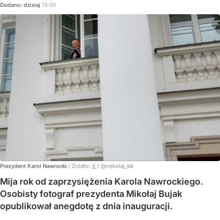
Dodano:
dzisiaj
13:30
Prezydent Karol Nawrocki
/ Źródło:
X
/
@mikolaj_bk
Mija rok od zaprzysiężenia Karola Nawrockiego.
Osobisty fotograf prezydenta Mikołaj Bujak
opublikował anegdotę z dnia inauguracji.