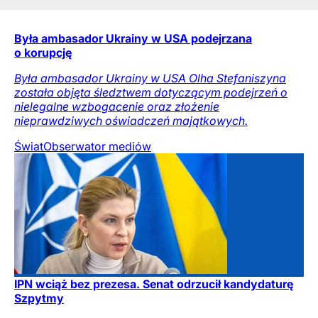
Była ambasador Ukrainy w USA podejrzana
o korupcję
Była ambasador Ukrainy w USA Olha Stefaniszyna
została objęta śledztwem dotyczącym podejrzeń o
nielegalne wzbogacenie oraz złożenie
nieprawdziwych oświadczeń majątkowych.
Świat
Obserwator mediów
IPN wciąż bez prezesa. Senat odrzucił kandydaturę
Szpytmy