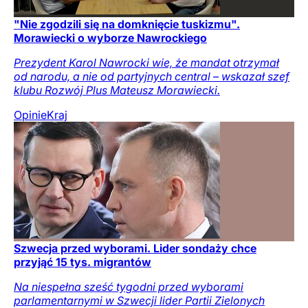
"Nie zgodzili się na domknięcie tuskizmu".
Morawiecki o wyborze Nawrockiego
Prezydent Karol Nawrocki wie, że mandat otrzymał
od narodu, a nie od partyjnych central – wskazał szef
klubu Rozwój Plus Mateusz Morawiecki.
Opinie
Kraj
Szwecja przed wyborami. Lider sondaży chce
przyjąć 15 tys. migrantów
Na niespełna sześć tygodni przed wyborami
parlamentarnymi w Szwecji lider Partii Zielonych