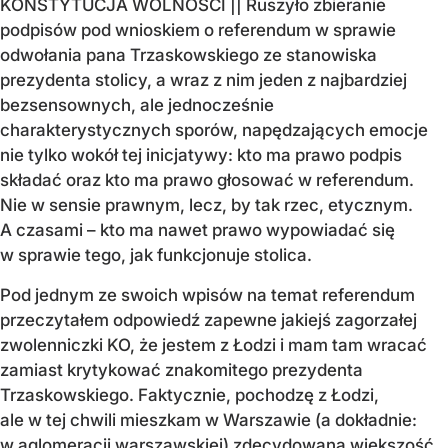
KONSTYTUCJA WOLNOŚCI || Ruszyło zbieranie
podpisów pod wnioskiem o referendum w sprawie
odwołania pana Trzaskowskiego ze stanowiska
prezydenta stolicy, a wraz z nim jeden z najbardziej
bezsensownych, ale jednocześnie
charakterystycznych sporów, napędzających emocje
nie tylko wokół tej inicjatywy: kto ma prawo podpis
składać oraz kto ma prawo głosować w referendum.
Nie w sensie prawnym, lecz, by tak rzec, etycznym.
A czasami – kto ma nawet prawo wypowiadać się
w sprawie tego, jak funkcjonuje stolica.
Pod jednym ze swoich wpisów na temat referendum
przeczytałem odpowiedź zapewne jakiejś zagorzałej
zwolenniczki KO, że jestem z Łodzi i mam tam wracać
zamiast krytykować znakomitego prezydenta
Trzaskowskiego. Faktycznie, pochodzę z Łodzi,
ale w tej chwili mieszkam w Warszawie (a dokładnie:
w aglomeracji warszawskiej) zdecydowaną większość