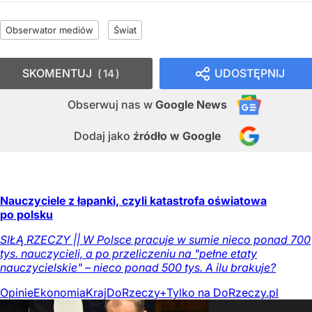
Obserwator mediów
Świat
SKOMENTUJ
UDOSTĘPNIJ
14
Obserwuj nas
w
Google News
Dodaj jako
źródło w Google
Nauczyciele z łapanki, czyli katastrofa oświatowa
po polsku
SIŁĄ RZECZY || W Polsce pracuje w sumie nieco ponad 700
tys. nauczycieli, a po przeliczeniu na "pełne etaty
nauczycielskie" – nieco ponad 500 tys. A ilu brakuje?
Opinie
Ekonomia
Kraj
DoRzeczy+
Tylko na DoRzeczy.pl