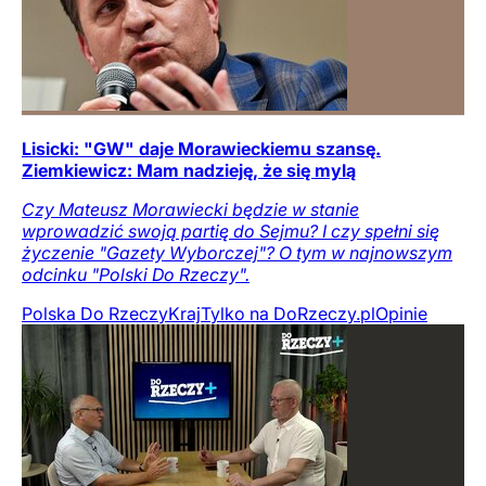
Lisicki: "GW" daje Morawieckiemu szansę.
Ziemkiewicz: Mam nadzieję, że się mylą
Czy Mateusz Morawiecki będzie w stanie
wprowadzić swoją partię do Sejmu? I czy spełni się
życzenie "Gazety Wyborczej"? O tym w najnowszym
odcinku "Polski Do Rzeczy".
Polska Do Rzeczy
Kraj
Tylko na DoRzeczy.pl
Opinie