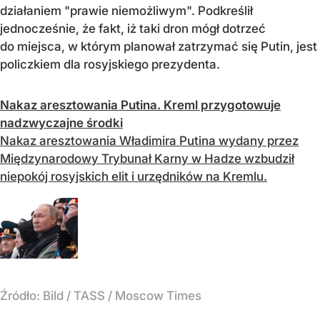
działaniem "prawie niemożliwym". Podkreślił
jednocześnie, że fakt, iż taki dron mógł dotrzeć
do miejsca, w którym planował zatrzymać się Putin, jest
policzkiem dla rosyjskiego prezydenta.
Nakaz aresztowania Putina. Kreml przygotowuje
nadzwyczajne środki
Nakaz aresztowania Władimira Putina wydany przez
Międzynarodowy Trybunał Karny w Hadze wzbudził
niepokój rosyjskich elit i urzędników na Kremlu.
Źródło:
Bild / TASS / Moscow Times