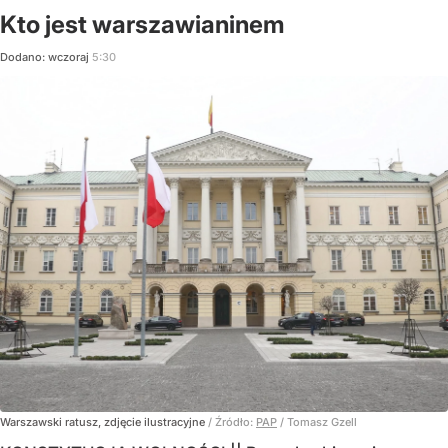
Kto jest warszawianinem
Dodano:
wczoraj
5:30
Warszawski ratusz, zdjęcie ilustracyjne
/ Źródło:
PAP
/
Tomasz Gzell