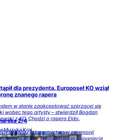
ąpił dla prezydenta. Europoseł KO wziął
ronę znanego rapera
jestem w stanie zaakceptować szerzącej się
ki wobec tego artysty – stwierdził Bogdan
ewski z KO. Chodzi o rapera Eldo.
arska 2/4
ie
Muzyka
Kraj
ŁDYSTANSU | Uczestnictwo w ceremonii
eszenia wiechy - symbolizującej osiągnięcie