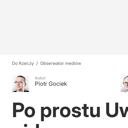
Ukryta prawda o Powstaniu Warszawskim?
20
Był zaufanym człowiekiem Kaczyńskiego. Doł
6
Do Rzeczy
/
Obserwator mediów
Tęsknota za wielkością
Autor:
Piotr Gociek
4
Po prostu U