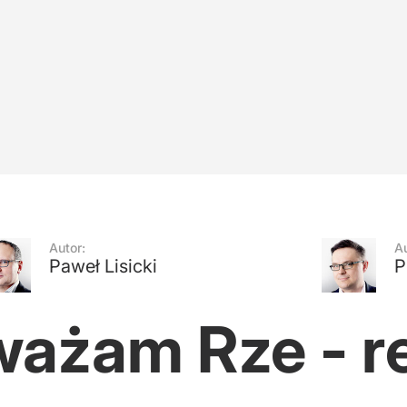
ączy do Morawieckiego?
Autor:
Au
Paweł Lisicki
P
ważam Rze - re