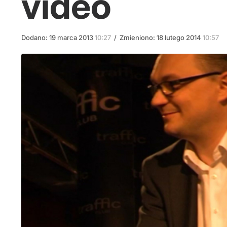
video
Dodano:
19
marca
2013
10:27
/
Zmieniono:
18
lutego
2014
10:57