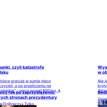
anki, czyli katastrofa
Wyst
lsku
w ob
olsce pracuje w sumie nieco
Nie 
zycieli, a po przeliczeniu na
kryty
cielskie" – nieco ponad 500 tys. A
Zdroj
wicz rok po zaprzysiężeniu.
Bedn
szych stronach prezydentury
Opin
Z PÓ
aj
DoRzeczy+
Tylko
zawi