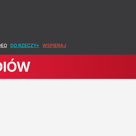
y przez przełożonych
DEO
DO RZECZY+
WSPIERAJ
DIÓW
użytku