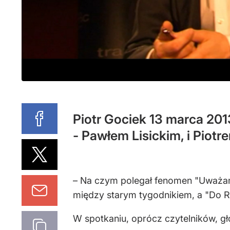
Piotr Gociek 13 marca 2013
- Pawłem Lisickim, i Piot
– Na czym polegał fenomen "Uważam 
między starym tygodnikiem, a "Do Rz
W spotkaniu, oprócz czytelników, gło