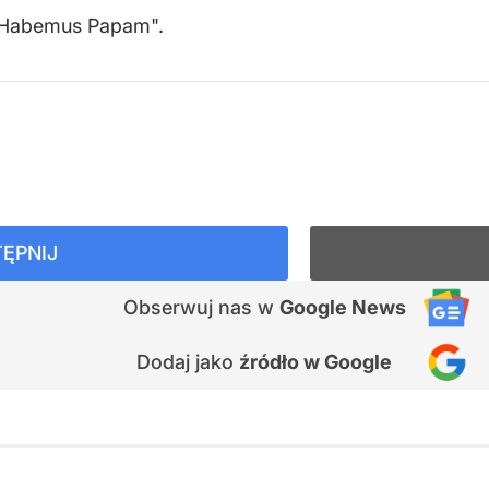
ż "Habemus Papam".
ĘPNIJ
Obserwuj nas
w
Google News
Dodaj jako
źródło w Google