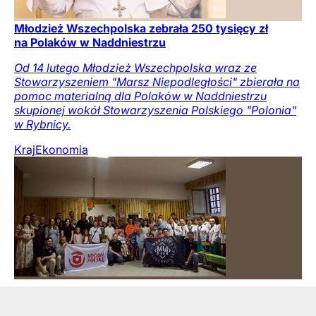
Młodzież Wszechpolska zebrała 250 tysięcy zł
na Polaków w Naddniestrzu
Od 14 lutego Młodzież Wszechpolska wraz ze
Stowarzyszeniem "Marsz Niepodległości" zbierała na
pomoc materialną dla Polaków w Naddniestrzu
skupionej wokół Stowarzyszenia Polskiego "Polonia"
w Rybnicy.
Kraj
Ekonomia