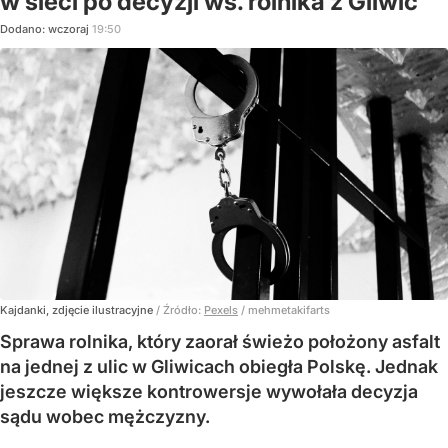
w sieci po decyzji ws. rolnika z Gliwic
Dodano:
wczoraj
19:50
Kajdanki, zdjęcie ilustracyjne
/ Źródło:
Pexels
/
mehmetakifarts
Sprawa rolnika, który zaorał świeżo położony asfalt
na jednej z ulic w Gliwicach obiegła Polskę. Jednak
jeszcze większe kontrowersje wywołała decyzja
sądu wobec mężczyzny.