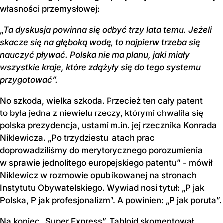
własności przemysłowej:
„
Ta dyskusja powinna się odbyć trzy lata temu. Jeżeli
skacze się na głęboką wodę, to najpierw trzeba się
nauczyć pływać. Polska nie ma planu, jaki miały
wszystkie kraje, które zdążyły się do tego systemu
przygotować”.
No szkoda, wielka szkoda. Przecież ten cały patent
to była jedna z niewielu rzeczy, którymi chwaliła się
polska prezydencja, ustami m.in. jej rzecznika Konrada
Niklewicza. „Po trzydziestu latach prac
doprowadziliśmy do merytorycznego porozumienia
w sprawie jednolitego europejskiego patentu” - mówił
Niklewicz w rozmowie opublikowanej na stronach
Instytutu Obywatelskiego. Wywiad nosi tytuł: „P jak
Polska, P jak profesjonalizm”. A powinien: „P jak poruta”.
Na koniec „Super Express”. Tabloid skomentował