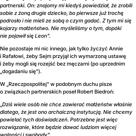
partnerski. On: znajomy mi kiedyś powiedział, że zrobili
sobie z żoną drugie dziecko, bo pierwsze już trochę
podrosło i nie mieli ze sobą o czym gadać. Z tym mi się
kojarzy małżeństwo. Nie myśleliśmy o tym, dopóki
nie pojawił się Leon".
Nie pozostaje mi nic innego, jak tylko życzyć Annie
i Rafałowi, żeby Sejm przyjął ich wymarzoną ustawę
i żeby mogli się rozejść bez męczarni (po uprzednim
„dogadaniu się”).
W „Rzeczpospolitej" w podobnym duchu pisze
o związkach partnerskich poseł Robert Biedroń:
„
Dziś wiele osób nie chce zawierać małżeństw właśnie
dlatego, że jest ono archaiczną instytucją. Nie chcemy
powielać tych doświadczeń. Potrzebne jest więc
rozwiązanie, które będzie dawać ludziom więcej
wolności i swobody".