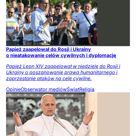
Papież zaapelował do Rosji i Ukrainy
o nieatakowanie celów cywilnych i dyplomację
Papież Leon XIV zaapelował w niedzielę do Rosji i
Ukrainy o poszanowanie prawa humanitarnego i
zaprzestanie ataków na cele cywilne.
Opinie
Obserwator mediów
Świat
Religia