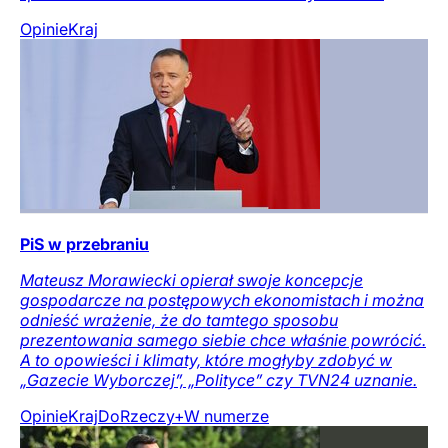
Opinie
Kraj
PiS w przebraniu
Mateusz Morawiecki opierał swoje koncepcje
gospodarcze na postępowych ekonomistach i można
odnieść wrażenie, że do tamtego sposobu
prezentowania samego siebie chce właśnie powrócić.
A to opowieści i klimaty, które mogłyby zdobyć w
„Gazecie Wyborczej”, „Polityce” czy TVN24 uznanie.
Opinie
Kraj
DoRzeczy+
W numerze