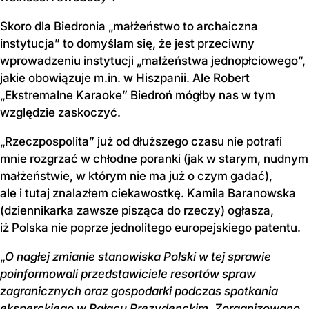
Skoro dla Biedronia „małżeństwo to archaiczna
instytucja” to domyślam się, że jest przeciwny
wprowadzeniu instytucji „małżeństwa jednopłciowego”,
jakie obowiązuje m.in. w Hiszpanii. Ale Robert
„Ekstremalne Karaoke” Biedroń mógłby nas w tym
względzie zaskoczyć.
„
Rzeczpospolita” już od dłuższego czasu nie potrafi
mnie rozgrzać w chłodne poranki (jak w starym, nudnym
małżeństwie, w którym nie ma już o czym gadać),
ale i tutaj znalazłem ciekawostkę. Kamila Baranowska
(dziennikarka zawsze pisząca do rzeczy) ogłasza,
iż Polska nie poprze jednolitego europejskiego patentu.
„
O nagłej zmianie stanowiska Polski w tej sprawie
poinformowali przedstawiciele resortów spraw
zagranicznych oraz gospodarki podczas spotkania
eksperckiego w Pałacu Prezydenckim. Zorganizowano