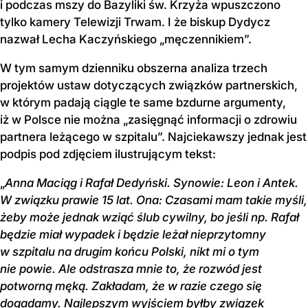
i podczas mszy do Bazyliki św. Krzyża wpuszczono
tylko kamery Telewizji Trwam. I że biskup Dydycz
nazwał Lecha Kaczyńskiego „męczennikiem”.
W tym samym dzienniku obszerna analiza trzech
projektów ustaw dotyczących związków partnerskich,
w którym padają ciągle te same bzdurne argumenty,
iż w Polsce nie można „zasięgnąć informacji o zdrowiu
partnera leżącego w szpitalu”. Najciekawszy jednak jest
podpis pod zdjęciem ilustrującym tekst:
„
Anna Maciąg i Rafał Dedyński. Synowie: Leon i Antek.
W związku prawie 15 lat. Ona: Czasami mam takie myśli,
żeby może jednak wziąć ślub cywilny, bo jeśli np. Rafał
będzie miał wypadek i będzie leżał nieprzytomny
w szpitalu na drugim końcu Polski, nikt mi o tym
nie powie. Ale odstrasza mnie to, że rozwód jest
potworną męką. Zakładam, że w razie czego się
dogadamy. Najlepszym wyjściem byłby związek