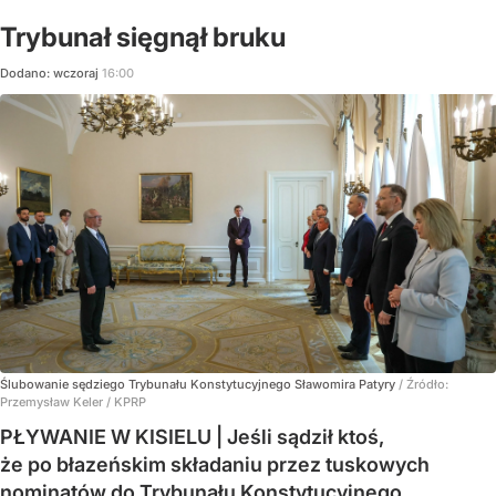
Trybunał sięgnął bruku
Dodano:
wczoraj
16:00
Ślubowanie sędziego Trybunału Konstytucyjnego Sławomira Patyry
/ Źródło:
Przemysław Keler / KPRP
PŁYWANIE W KISIELU | Jeśli sądził ktoś,
że po błazeńskim składaniu przez tuskowych
nominatów do Trybunału Konstytucyjnego