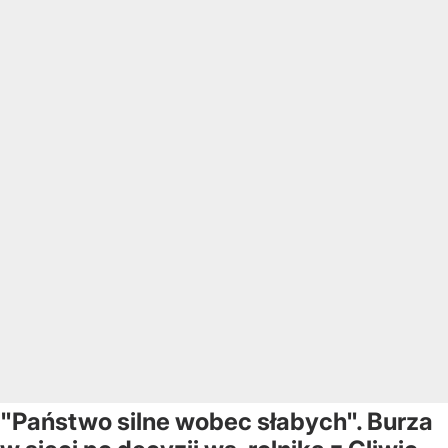
"Państwo silne wobec słabych". Burza