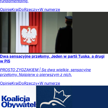
fundamentalną.
Opinie
Kraj
DoRzeczy+
W numerze
Dwa sensacyjne przełomy. Jeden w partii Tuska, a drugi
w PiS
PROSTO ZYGZAKIEM | Są dwa wielkie, sensacyjne
przełomy. Najpierw o pierwszym z nich.
Opinie
Kraj
DoRzeczy+
W numerze