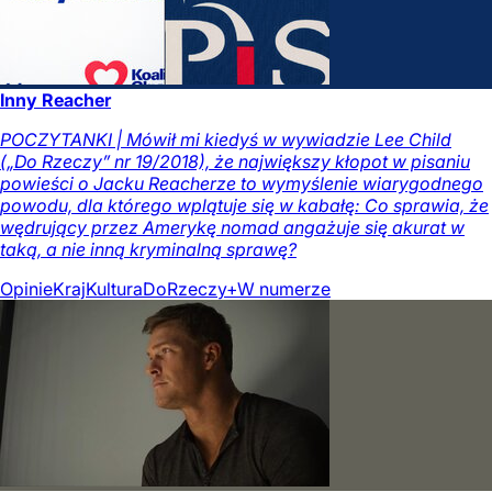
Inny Reacher
POCZYTANKI | Mówił mi kiedyś w wywiadzie Lee Child
(„Do Rzeczy” nr 19/2018), że największy kłopot w pisaniu
powieści o Jacku Reacherze to wymyślenie wiarygodnego
powodu, dla którego wplątuje się w kabałę: Co sprawia, że
wędrujący przez Amerykę nomad angażuje się akurat w
taką, a nie inną kryminalną sprawę?
Opinie
Kraj
Kultura
DoRzeczy+
W numerze