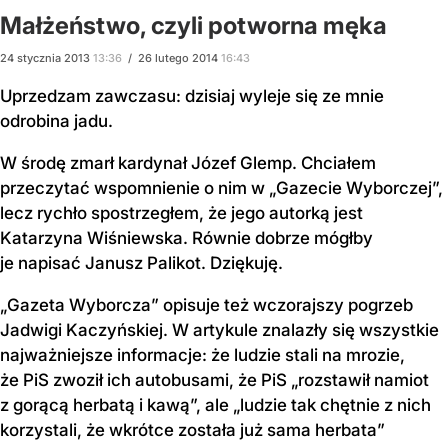
Małżeństwo, czyli potworna męka
24
stycznia
2013
13:36
/
26
lutego
2014
16:43
Uprzedzam zawczasu: dzisiaj wyleje się ze mnie
odrobina jadu.
W środę zmarł kardynał Józef Glemp. Chciałem
przeczytać wspomnienie o nim w „Gazecie Wyborczej”,
lecz rychło spostrzegłem, że jego autorką jest
Katarzyna Wiśniewska. Równie dobrze mógłby
je napisać Janusz Palikot. Dziękuję.
„
Gazeta Wyborcza” opisuje też wczorajszy pogrzeb
Jadwigi Kaczyńskiej. W artykule znalazły się wszystkie
najważniejsze informacje: że ludzie stali na mrozie,
że PiS zwoził ich autobusami, że PiS „rozstawił namiot
z gorącą herbatą i kawą”, ale „ludzie tak chętnie z nich
korzystali, że wkrótce została już sama herbata”