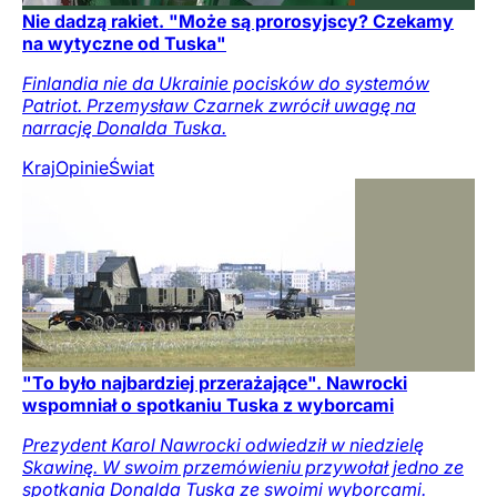
Nie dadzą rakiet. "Może są prorosyjscy? Czekamy
na wytyczne od Tuska"
Finlandia nie da Ukrainie pocisków do systemów
Patriot. Przemysław Czarnek zwrócił uwagę na
narrację Donalda Tuska.
Kraj
Opinie
Świat
"To było najbardziej przerażające". Nawrocki
wspomniał o spotkaniu Tuska z wyborcami
Prezydent Karol Nawrocki odwiedził w niedzielę
Skawinę. W swoim przemówieniu przywołał jedno ze
spotkania Donalda Tuska ze swoimi wyborcami.