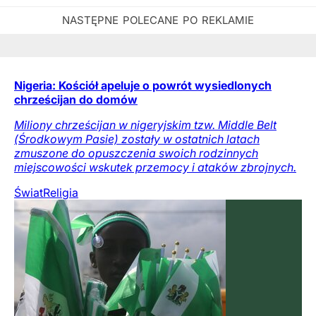
Nigeria: Kościół apeluje o powrót wysiedlonych
chrześcijan do domów
Miliony chrześcijan w nigeryjskim tzw. Middle Belt
(Środkowym Pasie) zostały w ostatnich latach
zmuszone do opuszczenia swoich rodzinnych
miejscowości wskutek przemocy i ataków zbrojnych.
Świat
Religia