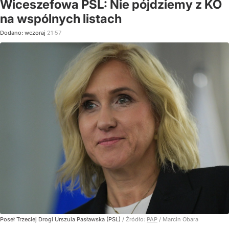
Wiceszefowa PSL: Nie pójdziemy z KO
na wspólnych listach
Dodano:
wczoraj
21:57
Poseł Trzeciej Drogi Urszula Pasławska (PSL)
/ Źródło:
PAP
/
Marcin Obara