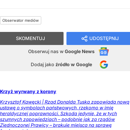
Obserwator mediów
SKOMENTUJ
UDOSTĘPNIJ
Obserwuj nas
w
Google News
Dodaj jako
źródło w Google
Krzyż wyrwany z korony
Krzysztof Kawęcki | Rząd Donalda Tuska zapowiada nową
ustawę o symbolach państwowych, rzekomo w imię
heraldycznej poprawności. Szkoda jedynie, że w tych
szumnych zapowiedziach – podobnie jak za rządów
Zjednoczonej Prawicy – brakuje miejsca na sprawę