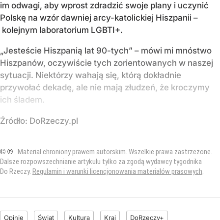
im odwagi, aby wprost zdradzić swoje plany i uczynić
Polskę na wzór dawniej arcy-katolickiej Hiszpanii –
kolejnym laboratorium LGBTI+.
„Jesteście Hiszpanią lat 90-tych” – mówi mi mnóstwo
Hiszpanów, oczywiście tych zorientowanych w naszej
sytuacji. Niektórzy wahają się, którą dokładnie
przywołać dekadę, ale nie mają złudzeń, że kroczymy
ich śladem.
Źródło:
DoRzeczy.pl
© ℗
Materiał chroniony prawem autorskim. Wszelkie prawa zastrzeżone.
Dalsze rozpowszechnianie artykułu tylko za zgodą wydawcy tygodnika
Do Rzeczy.
Regulamin i warunki licencjonowania materiałów prasowych
.
Opinie
Świat
Kultura
Kraj
DoRzeczy+