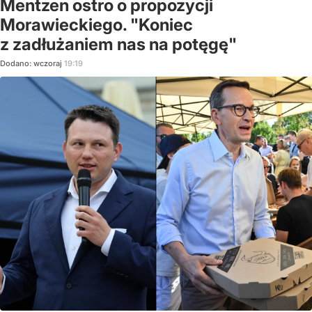
Mentzen ostro o propozycji
Morawieckiego. "Koniec
z zadłużaniem nas na potęgę"
Dodano:
wczoraj
19:19