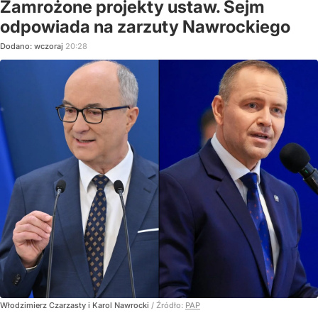
Zamrożone projekty ustaw. Sejm
odpowiada na zarzuty Nawrockiego
Dodano:
wczoraj
20:28
Włodzimierz Czarzasty i Karol Nawrocki
/ Źródło:
PAP