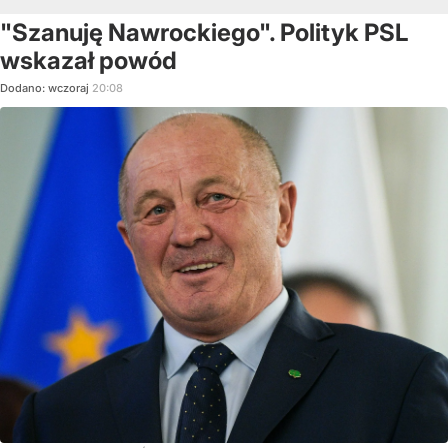
"Szanuję Nawrockiego". Polityk PSL
wskazał powód
Dodano:
wczoraj
20:08