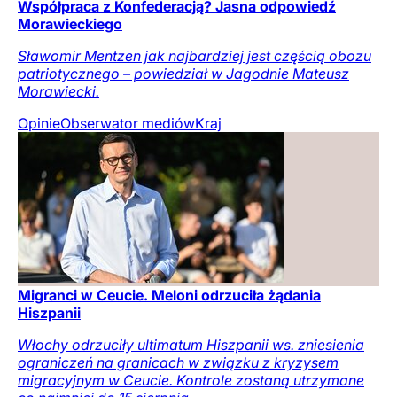
Współpraca z Konfederacją? Jasna odpowiedź
Morawieckiego
Sławomir Mentzen jak najbardziej jest częścią obozu
patriotycznego – powiedział w Jagodnie Mateusz
Morawiecki.
Opinie
Obserwator mediów
Kraj
Migranci w Ceucie. Meloni odrzuciła żądania
Hiszpanii
Włochy odrzuciły ultimatum Hiszpanii ws. zniesienia
ograniczeń na granicach w związku z kryzysem
migracyjnym w Ceucie. Kontrole zostaną utrzymane