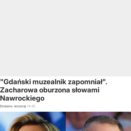
"Gdański muzealnik zapomniał".
Zacharowa oburzona słowami
Nawrockiego
Dodano:
wczoraj
19:45