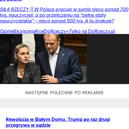
SIŁĄ RZECZY || W Polsce pracuje w sumie nieco ponad 700
tys. nauczycieli, a po przeliczeniu na "pełne etaty
nauczycielskie" – nieco ponad 500 tys. A ilu brakuje?
Opinie
Ekonomia
Kraj
DoRzeczy+
Tylko na DoRzeczy.pl
Rewolucja w Białym Domu. Trump po raz drugi
przegrywa w sądzie