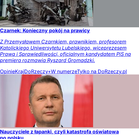
Czarnek: Konieczny pokój na prawicy
Z Przemysławem Czarnkiem, prawnikiem, profesorem
Katolickiego Uniwersytetu Lubelskiego, wiceprezesem
Prawa i Sprawiedliwości, oficjalnym kandydatem PiS na
premiera rozmawia Ryszard Gromadzki.
Opinie
Kraj
DoRzeczy+
W numerze
Tylko na DoRzeczy.pl
Nauczyciele z łapanki, czyli katastrofa oświatowa
po polsku