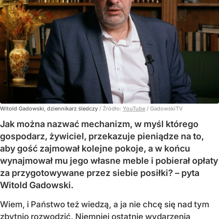
Witold Gadowski, dziennikarz śledczy
/ Źródło:
YouTube
/
GadowskiTV
Jak można nazwać mechanizm, w myśl którego
gospodarz, żywiciel, przekazuje pieniądze na to,
aby gość zajmował kolejne pokoje, a w końcu
wynajmował mu jego własne meble i pobierał opłaty
za przygotowywane przez siebie posiłki? – pyta
Witold Gadowski.
Wiem, i Państwo też wiedzą, a ja nie chcę się nad tym
zbytnio rozwodzić. Niemniej ostatnie wydarzenia