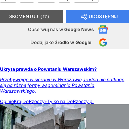
SKOMENTUJ
UDOSTĘPNIJ
17
Obserwuj nas
w
Google News
Dodaj jako
źródło w Google
Ukryta prawda o Powstaniu Warszawskim?
Przebywając w sierpniu w Warszawie, trudno nie natknąć
się na różne formy wspominania Powstania
Warszawskiego.
Opinie
Kraj
DoRzeczy+
Tylko na DoRzeczy.pl