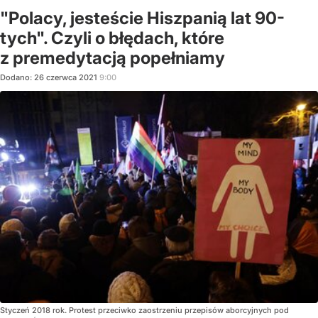
"Polacy, jesteście Hiszpanią lat 90-
tych". Czyli o błędach, które
z premedytacją popełniamy
Dodano:
26
czerwca
2021
9:00
Styczeń 2018 rok. Protest przeciwko zaostrzeniu przepisów aborcyjnych pod