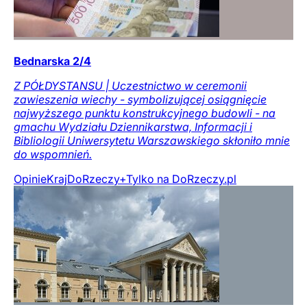
Bednarska 2/4
Z PÓŁDYSTANSU | Uczestnictwo w ceremonii
zawieszenia wiechy - symbolizującej osiągnięcie
najwyższego punktu konstrukcyjnego budowli - na
gmachu Wydziału Dziennikarstwa, Informacji i
Bibliologii Uniwersytetu Warszawskiego skłoniło mnie
do wspomnień.
Opinie
Kraj
DoRzeczy+
Tylko na DoRzeczy.pl