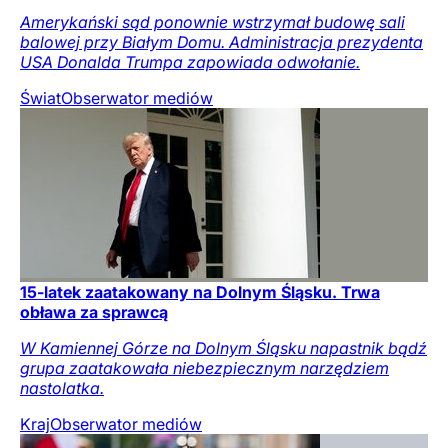
Amerykański sąd ponownie wstrzymał budowę sali
balowej przy Białym Domu. Administracja prezydenta
USA Donalda Trumpa zapowiada odwołanie.
Świat
Obserwator mediów
15-latek zaatakowany na Dolnym Śląsku. Trwa
obława za sprawcą
W Kamiennej Górze na Dolnym Śląsku napastnik bądź
grupa zaatakowała niebezpiecznym narzędziem
nastolatka.
Kraj
Obserwator mediów