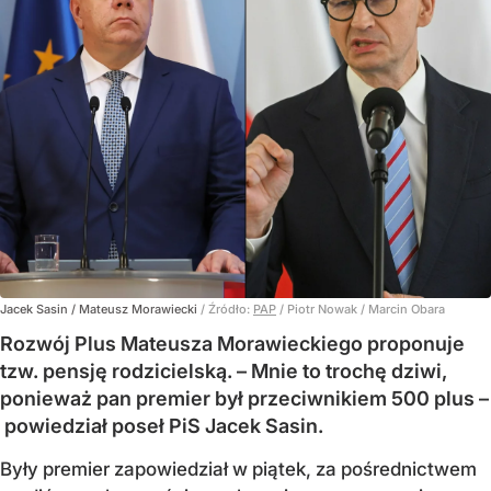
Jacek Sasin / Mateusz Morawiecki
/ Źródło:
PAP
/
Piotr Nowak / Marcin Obara
Rozwój Plus Mateusza Morawieckiego proponuje
tzw. pensję rodzicielską. – Mnie to trochę dziwi,
ponieważ pan premier był przeciwnikiem 500 plus –
powiedział poseł PiS Jacek Sasin.
Były premier zapowiedział w piątek, za pośrednictwem