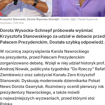
Krzysztof Stanowski, Dorota Wysocka-Schnepf
/ Źródło:
PAP
/
Paweł Supernak,
YouTube / TVP Info
Dorota Wysocka-Schnepf próbowała wyśmiać
Krzysztofa Stanowskiego za udział w debacie przed
Pałacem Prezydenckim. Dostała szybką odpowiedź.
W rocznicę zaprzysiężenia Karola Nawrockiego
na prezydenta, przed Pałacem Prezydenckim
zorganizowano debatę. Wzięli w niej udział historyk prof.
Andrzej Nowak, publicysta tygodnika "Do Rzeczy" Rafał
Ziemkiewicz oraz założyciel Kanału Zero Krzysztof
Stanowski. Dyskusję moderowała dziennikarka Polsat
News Dorota Gawryluk. Rozmówcy ocenili pierwszy rok
prezydentury Nawrockiego, a także mówili
o najważniejszych wyzwaniach, przed którymi stoi
Polska.