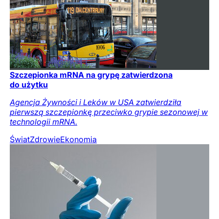
Szczepionka mRNA na grypę zatwierdzona
do użytku
Agencja Żywności i Leków w USA zatwierdziła
pierwszą szczepionkę przeciwko grypie sezonowej w
technologii mRNA.
Świat
Zdrowie
Ekonomia