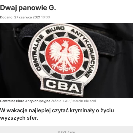
Dwaj panowie G.
Dodano:
27
czerwca
2021
16:00
Centralne Biuro Antykorupcyjne
Źródło:
PAP
/
Marcin Bielecki
W wakacje najlepiej czytać kryminały o życiu
wyższych sfer.