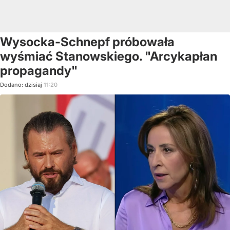
Wysocka-Schnepf próbowała
wyśmiać Stanowskiego. "Arcykapłan
propagandy"
Dodano:
dzisiaj
11:20