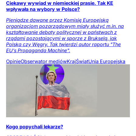
Ciekawy wywiad w niemieckiej prasie. Tak KE
wpływała na wybory w Polsce?
Pieniądze dawane przez Komisję Europejską
organizacjom pozarządowym miały służyć m.in. na
kształtowanie debaty politycznej w państwach z
rządami pozostającymi w sporze z Brukselą, jak
Polska czy Węgry. Tak twierdzi autor raportu "The
EU’s Propaganda Machine".
Opinie
Obserwator mediów
Kraj
Świat
Unia Europejska
Kogo popychali lekarze?