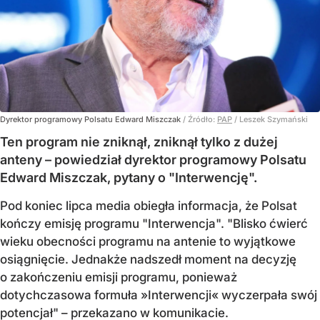
Dyrektor programowy Polsatu Edward Miszczak
/ Źródło:
PAP
/
Leszek Szymański
Ten program nie zniknął, zniknął tylko z dużej
anteny – powiedział dyrektor programowy Polsatu
Edward Miszczak, pytany o "Interwencję".
Pod koniec lipca media obiegła informacja, że Polsat
kończy emisję programu "Interwencja". "Blisko ćwierć
wieku obecności programu na antenie to wyjątkowe
osiągnięcie. Jednakże nadszedł moment na decyzję
o zakończeniu emisji programu, ponieważ
dotychczasowa formuła »Interwencji« wyczerpała swój
potencjał" – przekazano w komunikacie.