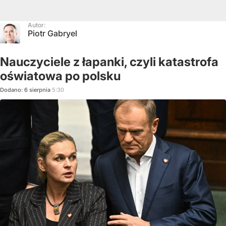
Autor:
Piotr Gabryel
Nauczyciele z łapanki, czyli katastrofa
oświatowa po polsku
Dodano:
6
sierpnia
5:30