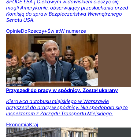
SPODE ŁBA | Ciekawym widowiskiem cieszyć się
mogli Amerykanie, obserwujący przesłuchania przed
Komisją do spraw Bezpieczeństwa Wewnętrznego
Senatu USA.
Opinie
DoRzeczy+
Świat
W numerze
Przyszedł do pracy w spódnicy. Został ukarany
Kierowca autobusu miejskiego w Warszawie
przyszedł do pracy w spódnicy. Nie spodobało się to
inspektorom z Zarządu Transportu Miejskiego.
Ekonomia
Kraj