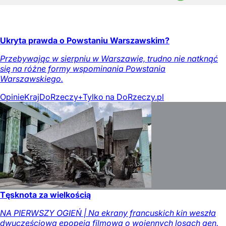
Ukryta prawda o Powstaniu Warszawskim?
Przebywając w sierpniu w Warszawie, trudno nie natknąć
się na różne formy wspominania Powstania
Warszawskiego.
Opinie
Kraj
DoRzeczy+
Tylko na DoRzeczy.pl
Tęsknota za wielkością
NA PIERWSZY OGIEŃ | Na ekrany francuskich kin weszła
dwuczęściowa epopeja filmowa o wojennych losach gen.