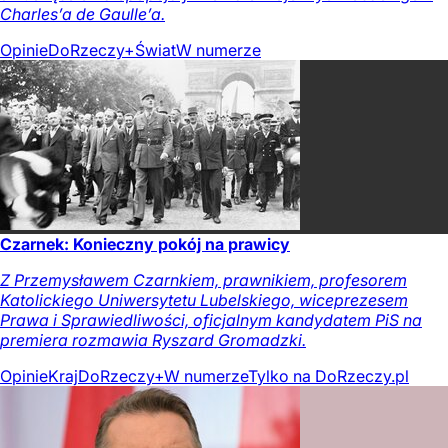
Charles’a de Gaulle’a.
Opinie
DoRzeczy+
Świat
W numerze
Czarnek: Konieczny pokój na prawicy
Z Przemysławem Czarnkiem, prawnikiem, profesorem
Katolickiego Uniwersytetu Lubelskiego, wiceprezesem
Prawa i Sprawiedliwości, oficjalnym kandydatem PiS na
premiera rozmawia Ryszard Gromadzki.
Opinie
Kraj
DoRzeczy+
W numerze
Tylko na DoRzeczy.pl