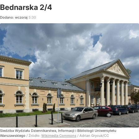
Bednarska 2/4
Dodano:
wczoraj
5:30
Siedziba Wydziału Dziennikarstwa, Informacji i Bibliologii Uniwersytetu
Warszawskiego
/ Źródło:
Wikimedia Commons
/
Adrian Grycuk/CC