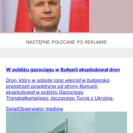
W pobliżu gazociągu w Bułgarii eksplodował dron
Dron, który w sobotę rano wleciał w bułgarską
przestrzeń powietrzną od strony Rumunii,
eksplodował w pobliżu Gazociągu
Transbałkańskiego, łączącego Turcję z Ukrainą.
Świat
Obserwator mediów