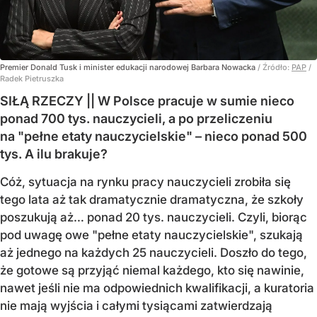
Premier Donald Tusk i minister edukacji narodowej Barbara Nowacka
/ Źródło:
PAP
/
Radek Pietruszka
SIŁĄ RZECZY || W Polsce pracuje w sumie nieco
ponad 700 tys. nauczycieli, a po przeliczeniu
na "pełne etaty nauczycielskie" – nieco ponad 500
tys. A ilu brakuje?
Cóż, sytuacja na rynku pracy nauczycieli zrobiła się
tego lata aż tak dramatycznie dramatyczna, że szkoły
poszukują aż… ponad 20 tys. nauczycieli. Czyli, biorąc
pod uwagę owe "pełne etaty nauczycielskie", szukają
aż jednego na każdych 25 nauczycieli. Doszło do tego,
że gotowe są przyjąć niemal każdego, kto się nawinie,
nawet jeśli nie ma odpowiednich kwalifikacji, a kuratoria
nie mają wyjścia i całymi tysiącami zatwierdzają