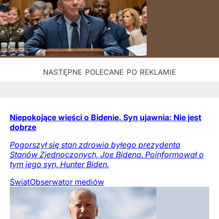
Niepokojące wieści o Bidenie. Syn ujawnia: Nie jest
dobrze
Pogorszył się stan zdrowia byłego prezydenta
Stanów Zjednoczonych, Joe Bidena. Poinformował o
tym jego syn, Hunter Biden.
Świat
Obserwator mediów