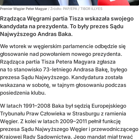
Premier Węgier Peter Magyar
/ Źródło:
PAP/EPA
/
TIBOR ILLYES
Rządząca Węgrami partia Tisza wskazała swojego
kandydata na prezydenta. To były prezes Sądu
Najwyższego Andras Baka.
We wtorek w węgierskim parlamencie odbędzie się
głosowanie nad powołaniem nowego prezydenta.
Rządząca partia Tisza Petera Magyara zgłasza
na to stanowisko 73-letniego Andrasa Bakę, byłego
prezesa Sądu Najwyższego. Kandydatura została
wskazana w sobotę, w tajnym głosowaniu podczas
posiedzenia klubu.
W latach 1991–2008 Baka był sędzią Europejskiego
Trybunału Praw Człowieka w Strasburgu z ramienia
Węgier. Z kolei w latach 2009–2011 pełnił funkcję
prezesa Sądu Najwyższego Węgier i przewodniczącego
Krajowej Rady Sądownictwa. Jego mandat miał trwać