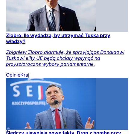
Ziobro: Ile wydadzą, by utrzymać Tuska przy
władzy?
Zbigniew Ziobro alarmuje, że sprzyjające Donaldowi
Tuskowi elity UE będą chciały wpłynąć na
przyszłoroczne wybory parlamentarne.
Opinie
Kraj
Śledczy ujawniają nowe fakty. Dron z bombą przy