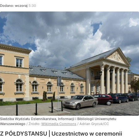
Dodano:
wczoraj
5:30
Siedziba Wydziału Dziennikarstwa, Informacji i Bibliologii Uniwersytetu
Warszawskiego
/ Źródło:
Wikimedia Commons
/
Adrian Grycuk/CC
Z PÓŁDYSTANSU | Uczestnictwo w ceremonii