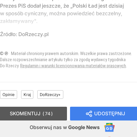
Prezes PiS dodał jeszcze, że „Polski Ład jest dzisiaj
w sposób cyniczny, można powiedzieć bezczelny,
zakłamywany".
Źródło:
DoRzeczy.pl
© ℗
Materiał chroniony prawem autorskim. Wszelkie prawa zastrzeżone.
Dalsze rozpowszechnianie artykułu tylko za zgodą wydawcy tygodnika
Do Rzeczy.
Regulamin i warunki licencjonowania materiałów prasowych
.
Opinie
Kraj
DoRzeczy+
SKOMENTUJ
UDOSTĘPNIJ
74
Obserwuj nas
w
Google News