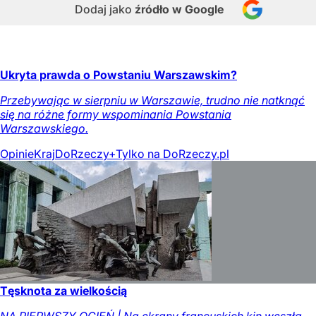
Dodaj jako
źródło w Google
Ukryta prawda o Powstaniu Warszawskim?
Przebywając w sierpniu w Warszawie, trudno nie natknąć
się na różne formy wspominania Powstania
Warszawskiego.
Opinie
Kraj
DoRzeczy+
Tylko na DoRzeczy.pl
Tęsknota za wielkością
NA PIERWSZY OGIEŃ | Na ekrany francuskich kin weszła