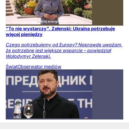
"To nie wystarczy". Zełenski: Ukraina potrzebuje
więcej pieniędzy
Czego potrzebujemy od Europy? Naprawdę uważam,
że potrzebne jest większe wsparcie – powiedział
Wołodymyr Zełenski.
Świat
Obserwator mediów