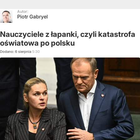
Autor:
Piotr Gabryel
Nauczyciele z łapanki, czyli katastrofa
oświatowa po polsku
Dodano:
6
sierpnia
5:30