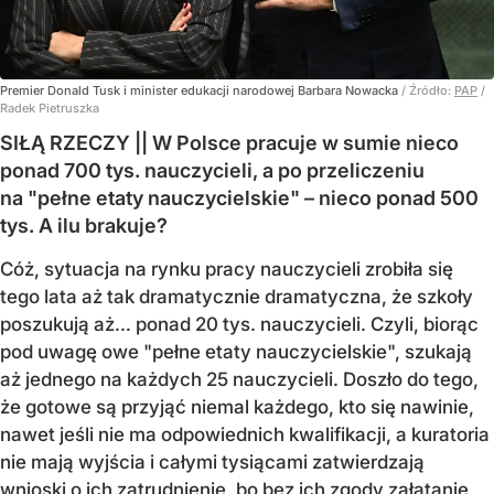
Premier Donald Tusk i minister edukacji narodowej Barbara Nowacka
/ Źródło:
PAP
/
Radek Pietruszka
SIŁĄ RZECZY || W Polsce pracuje w sumie nieco
ponad 700 tys. nauczycieli, a po przeliczeniu
na "pełne etaty nauczycielskie" – nieco ponad 500
tys. A ilu brakuje?
Cóż, sytuacja na rynku pracy nauczycieli zrobiła się
tego lata aż tak dramatycznie dramatyczna, że szkoły
poszukują aż… ponad 20 tys. nauczycieli. Czyli, biorąc
pod uwagę owe "pełne etaty nauczycielskie", szukają
aż jednego na każdych 25 nauczycieli. Doszło do tego,
że gotowe są przyjąć niemal każdego, kto się nawinie,
nawet jeśli nie ma odpowiednich kwalifikacji, a kuratoria
nie mają wyjścia i całymi tysiącami zatwierdzają
wnioski o ich zatrudnienie, bo bez ich zgody załatanie