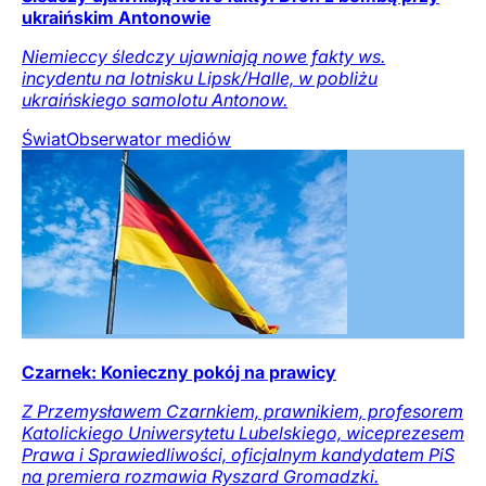
ukraińskim Antonowie
Niemieccy śledczy ujawniają nowe fakty ws.
incydentu na lotnisku Lipsk/Halle, w pobliżu
ukraińskiego samolotu Antonow.
Świat
Obserwator mediów
Czarnek: Konieczny pokój na prawicy
Z Przemysławem Czarnkiem, prawnikiem, profesorem
Katolickiego Uniwersytetu Lubelskiego, wiceprezesem
Prawa i Sprawiedliwości, oficjalnym kandydatem PiS
na premiera rozmawia Ryszard Gromadzki.