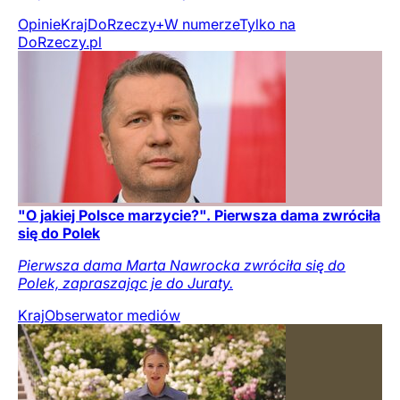
Opinie
Kraj
DoRzeczy+
W numerze
Tylko na
DoRzeczy.pl
"O jakiej Polsce marzycie?". Pierwsza dama zwróciła
się do Polek
Pierwsza dama Marta Nawrocka zwróciła się do
Polek, zapraszając je do Juraty.
Kraj
Obserwator mediów