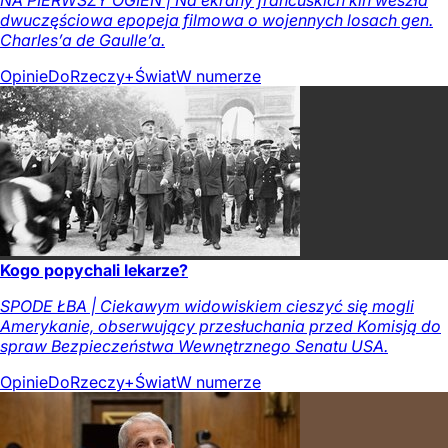
dwuczęściowa epopeja filmowa o wojennych losach gen.
Charles’a de Gaulle’a.
Opinie
DoRzeczy+
Świat
W numerze
Kogo popychali lekarze?
SPODE ŁBA | Ciekawym widowiskiem cieszyć się mogli
Amerykanie, obserwujący przesłuchania przed Komisją do
spraw Bezpieczeństwa Wewnętrznego Senatu USA.
Opinie
DoRzeczy+
Świat
W numerze