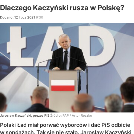
Dlaczego Kaczyński rusza w Polskę?
Dodano:
12
lipca
2021
9:30
Jarosław Kaczyński, prezes PiS
Źródło:
PAP
/
Artur Reszko
Polski Ład miał porwać wyborców i dać PiS odbicie
w sondażach. Tak się nie stało. Jarosław Kaczyński