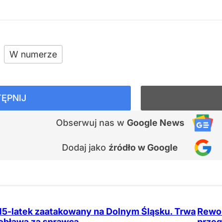
W numerze
ĘPNIJ
Obserwuj nas
w
Google News
Dodaj jako
źródło w Google
15-latek zaatakowany na Dolnym Śląsku. Trwa
Rewol
obława za sprawcą
przeg