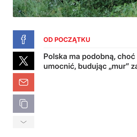
OD POCZĄTKU
Polska ma podobną, choć kr
umocnić, budując „mur” za