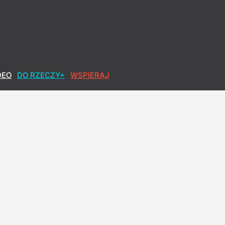
DEO
DO RZECZY+
WSPIERAJ
 obława za sprawcą
realizowałbym tego"