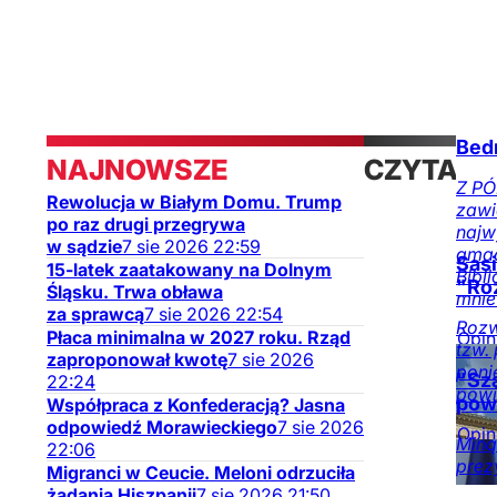
Bed
NAJNOWSZE
CZYTAJ
Z PÓ
Rewolucja w Białym Domu. Trump
zawi
TAKŻE
po raz drugi przegrywa
najw
w sądzie
7
sie
2026
22:59
gmac
Sas
15-latek zaatakowany na Dolnym
Bibl
"Ro
Śląsku. Trwa obława
mnie
za sprawcą
7
sie
2026
22:54
Rozw
Płaca minimalna w 2027 roku. Rząd
Opin
tzw. 
zaproponował kwotę
7
sie
2026
na D
poni
"Sza
22:24
powi
pow
Współpraca z Konfederacją? Jasna
odpowiedź Morawieckiego
7
sie
2026
Opin
Miną
22:06
med
prez
Migranci w Ceucie. Meloni odrzuciła
ocen
żądania Hiszpanii
7
sie
2026
21:50