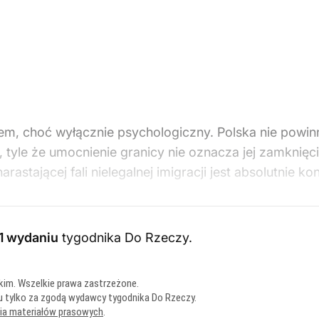
lem, choć wyłącznie psychologiczny. Polska nie powi
 tyle że umocnienie granicy nie oznacza jej zamknięci
rastającej fali nielegalnej imigracji jest absolutnie ko
1 wydaniu
tygodnika Do Rzeczy
.
kim. Wszelkie prawa zastrzeżone.
u tylko za zgodą wydawcy tygodnika Do Rzeczy.
nia materiałów prasowych
.