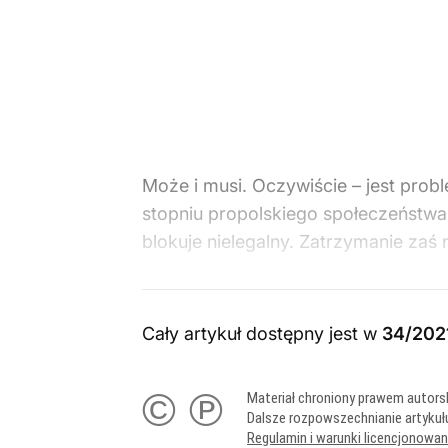
Może i musi. Oczywiście – jest prob
stopniu propolskiego społeczeństwa,
blokuje nielegalny. Zatrzymanie zaś na
Cały artykuł dostępny jest w
34/202
© ℗
Materiał chroniony prawem autors
Dalsze rozpowszechnianie artykuł
Regulamin i warunki licencjonowa