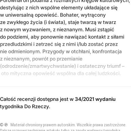
Porównał on podania z rozmaitych kręgów kulturowych,
destylując z nich wspólne elementy układające się
w uniwersalną opowieść. Bohater, wytrącony
ze zwykłego życia (i świata), staje twarzą w twarz
z nowym wyzwaniem, z nieznanym. Musi zstąpić
do podziemi, aby ponownie nawiązać kontakt z siłami
przedludzkimi i zetrzeć się z nimi i/lub zostać przez
nie odmienionym. Przygody w otchłani, konfrontacja
z nieznanym, powrót po przemianie
(odrodzenie/zmartwychwstanie) i ostateczny triumf –
oto mityczna opowieść wspólna dla całej ludzkości.
Całość recenzji dostępna jest w
34/2021 wydaniu
tygodnika Do Rzeczy
.
© ℗
Materiał chroniony prawem autorskim. Wszelkie prawa zastrzeżone.
Dalsze rozpowszechnianie artykułu tylko za zgodą wydawcy tygodnika