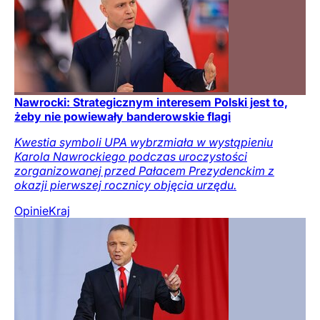
Nawrocki: Strategicznym interesem Polski jest to,
żeby nie powiewały banderowskie flagi
Kwestia symboli UPA wybrzmiała w wystąpieniu
Karola Nawrockiego podczas uroczystości
zorganizowanej przed Pałacem Prezydenckim z
okazji pierwszej rocznicy objęcia urzędu.
Opinie
Kraj