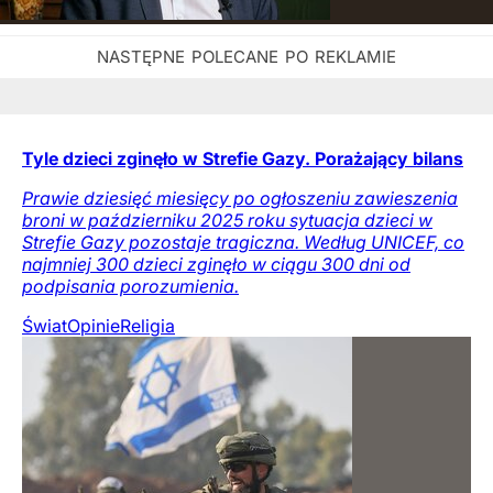
Tyle dzieci zginęło w Strefie Gazy. Porażający bilans
Prawie dziesięć miesięcy po ogłoszeniu zawieszenia
broni w październiku 2025 roku sytuacja dzieci w
Strefie Gazy pozostaje tragiczna. Według UNICEF, co
najmniej 300 dzieci zginęło w ciągu 300 dni od
podpisania porozumienia.
Świat
Opinie
Religia