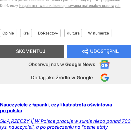
Do Rzeczy.
Regulamin i warunki licencjonowania materiałów prasowych
.
Opinie
Kraj
DoRzeczy+
Kultura
W numerze
SKOMENTUJ
UDOSTĘPNIJ
Obserwuj nas
w
Google News
Dodaj jako
źródło w Google
Nauczyciele z łapanki, czyli katastrofa oświatowa
po polsku
SIŁĄ RZECZY || W Polsce pracuje w sumie nieco ponad 700
tys. nauczycieli, a po przeliczeniu na "pełne etaty