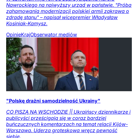
Nawrockiego na najwyższy urząd w państwie. "Próba
zahamowania modernizacji polskiej armii zakrawa o
zdradę stanu" – napisał wicepremier Władysław
Kosiniak-Kamysz.
Opinie
Kraj
Obserwator mediów
"Polskę drażni samodzielność Ukrainy"
CO PISZĄ NA WSCHODZIE || Ukraińscy dziennikarze i
publicyści prześcigają się w coraz bardziej
buńczucznych komentarzach na temat relacji Kijów-
Warszawa. Uderza groteskowa wręcz pewność
siebie.