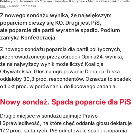
Politycy PiS: Przemysław Czarnek, Jarosław Kaczyński i Mariusz Błaszczak
/ Źródło:
PAP
/
Radek Pietruszka
Z nowego sondażu wynika, że największym
poparciem cieszy się KO. Drugi jest PiS,
ale poparcie dla partii wyraźnie spadło. Podium
zamyka Konfederacja.
Z nowego sondażu poparcia dla partii politycznych,
przeprowadzonego przez ośrodek Opinia24, wynika,
że na najwyższy wynik może liczyć Koalicja
Obywatelska. Głos na ugrupowanie Donalda Tuska
oddałoby 30,3 proc. respondentów. Oznacza to spadek
o 1 pkt proc. w porównaniu do lipcowego badania.
Nowy sondaż. Spada poparcie dla PiS
Drugie miejsce w sondażu zajmuje Prawo
i Sprawiedliwość, na które chęć oddania głosu deklaruje
17,2 proc. badanych. PiS odnotowuje spadek poparcia