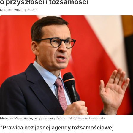
o przyszłości i tożsamości
Dodano:
wczoraj
20:39
Mateusz Morawiecki, były premier
/ Źródło:
PAP
/
Marcin Gadomski
"Prawica bez jasnej agendy tożsamościowej