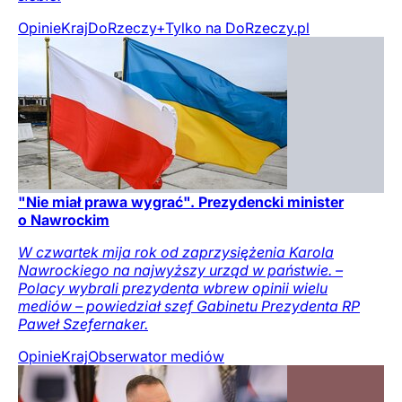
Opinie
Kraj
DoRzeczy+
Tylko na DoRzeczy.pl
"Nie miał prawa wygrać". Prezydencki minister
o Nawrockim
W czwartek mija rok od zaprzysiężenia Karola
Nawrockiego na najwyższy urząd w państwie. –
Polacy wybrali prezydenta wbrew opinii wielu
mediów – powiedział szef Gabinetu Prezydenta RP
Paweł Szefernaker.
Opinie
Kraj
Obserwator mediów