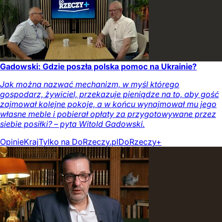
Gadowski: Gdzie poszła polska pomoc na Ukrainie?
Jak można nazwać mechanizm, w myśl którego
gospodarz, żywiciel, przekazuje pieniądze na to, aby gość
zajmował kolejne pokoje, a w końcu wynajmował mu jego
własne meble i pobierał opłaty za przygotowywane przez
siebie posiłki? – pyta Witold Gadowski.
Opinie
Kraj
Tylko na DoRzeczy.pl
DoRzeczy+