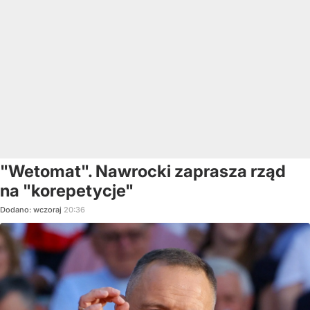
"Wetomat". Nawrocki zaprasza rząd
na "korepetycje"
Dodano:
wczoraj
20:36