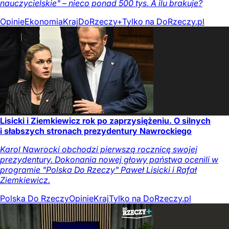
nauczycielskie" – nieco ponad 500 tys. A ilu brakuje?
Opinie
Ekonomia
Kraj
DoRzeczy+
Tylko na DoRzeczy.pl
Lisicki i Ziemkiewicz rok po zaprzysiężeniu. O silnych
i słabszych stronach prezydentury Nawrockiego
Karol Nawrocki obchodzi pierwszą rocznicę swojej
prezydentury. Dokonania nowej głowy państwa ocenili w
programie "Polska Do Rzeczy" Paweł Lisicki i Rafał
Ziemkiewicz.
Polska Do Rzeczy
Opinie
Kraj
Tylko na DoRzeczy.pl