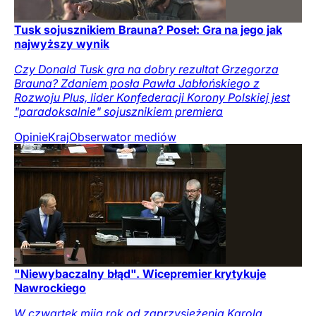
Tusk sojusznikiem Brauna? Poseł: Gra na jego jak
najwyższy wynik
Czy Donald Tusk gra na dobry rezultat Grzegorza
Brauna? Zdaniem posła Pawła Jabłońskiego z
Rozwoju Plus, lider Konfederacji Korony Polskiej jest
"paradoksalnie" sojusznikiem premiera
Opinie
Kraj
Obserwator mediów
"Niewybaczalny błąd". Wicepremier krytykuje
Nawrockiego
W czwartek mija rok od zaprzysiężenia Karola