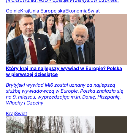
Opinie
Kraj
Unia Europejska
Ekonomia
Świat
Który kraj ma najlepszy wywiad w Europie? Polska
w pierwszej dziesiątce
Brytyjski wywiad MI6 został uznany za najlepszą
służbę wywiadowczą w Europie. Polska znalazła się
na 9. miejscu, wyprzedzając m.in. Danię, Hiszpanię,
Włochy i Czechy
Kraj
Świat