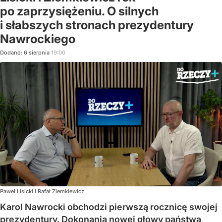
po zaprzysiężeniu. O silnych
i słabszych stronach prezydentury
Nawrockiego
Dodano:
6
sierpnia
19:00
Paweł Lisicki i Rafał Ziemkiewicz
Karol Nawrocki obchodzi pierwszą rocznicę swojej
prezydentury. Dokonania nowej głowy państwa