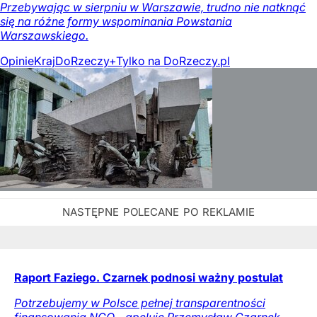
Przebywając w sierpniu w Warszawie, trudno nie natknąć
się na różne formy wspominania Powstania
Warszawskiego.
Opinie
Kraj
DoRzeczy+
Tylko na DoRzeczy.pl
Raport Faziego. Czarnek podnosi ważny postulat
Potrzebujemy w Polsce pełnej transparentności
finansowania NGO - apeluje Przemysław Czarnek.