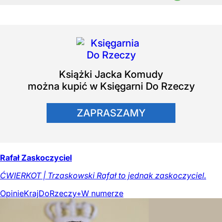
Książki
Jacka Komudy
można kupić w Księgarni Do Rzeczy
ZAPRASZAMY
Rafał Zaskoczyciel
ĆWIERKOT | Trzaskowski Rafał to jednak zaskoczyciel.
Opinie
Kraj
DoRzeczy+
W numerze