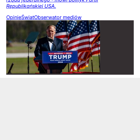
Republikańskiej USA.
Opinie
Świat
Obserwator mediów