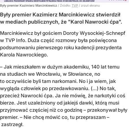
Były premier Kazimierz Marcinkiewicz
/ Źródło:
TVP
/
zrzut ekranu
Były premier Kazimierz Marcinkiewicz stwierdził
w mediach publicznych, że "Karol Nawrocki ćpa".
Marcinkiewicz był gościem Doroty Wysockiej-Schnepf
w TVP Info. Duża część rozmowy była poświęcona
podsumowaniu pierwszego roku kadencji prezydenta
Karola Nawrockiego.
– Jak mieszkałem w dużym akademiku, 140 lat temu
na studiach we Wrocławiu, w Słowiance, no
to oczywiście byli tam narkomani. No i ja wiem, jak
wygląda człowiek po przedawkowaniu. (...) No tak,
przecież Nawrocki ćpa. Ja nie mówię, że narkotyki coś
bierze. Jest uzależniony od jakiejś dawki, którą musi
przyjmować częściej niż co godzinę – przekonywał były
premier. – Nie chcę mówić co, tu przepraszam –
zastrzegł.