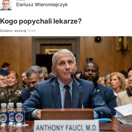
Dariusz Wieromiejczyk
Kogo popychali lekarze?
Dodano:
wczoraj
13:00