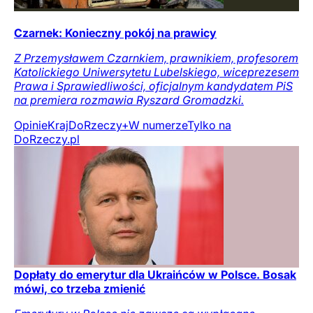
Czarnek: Konieczny pokój na prawicy
Z Przemysławem Czarnkiem, prawnikiem, profesorem
Katolickiego Uniwersytetu Lubelskiego, wiceprezesem
Prawa i Sprawiedliwości, oficjalnym kandydatem PiS
na premiera rozmawia Ryszard Gromadzki.
Opinie
Kraj
DoRzeczy+
W numerze
Tylko na
DoRzeczy.pl
Dopłaty do emerytur dla Ukraińców w Polsce. Bosak
mówi, co trzeba zmienić