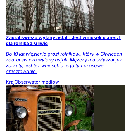
Zaorał świeżo wylany asfalt. Jest wniosek o areszt
dla rolnika z Gliwic
Do 10 lat więzienia grozi rolnikowi, który w Gliwicach
zaorał świeżo wylany asfalt. Mężczyzna usłyszał już
zarzuty, jest też wniosek o jego tymczasowe
aresztowanie.
Kraj
Obserwator mediów