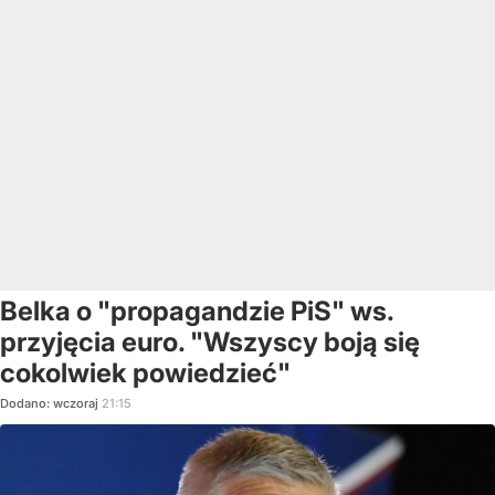
Belka o "propagandzie PiS" ws.
przyjęcia euro. "Wszyscy boją się
cokolwiek powiedzieć"
Dodano:
wczoraj
21:15