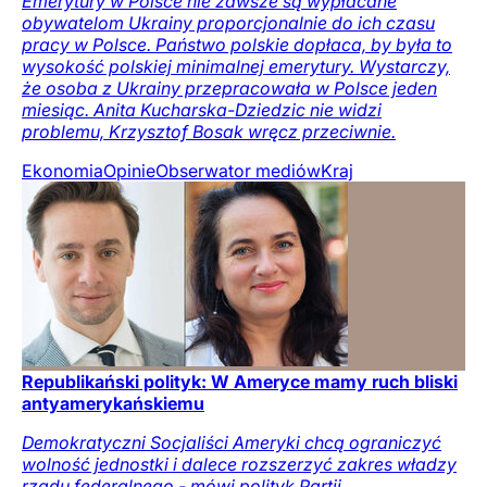
Emerytury w Polsce nie zawsze są wypłacane
obywatelom Ukrainy proporcjonalnie do ich czasu
pracy w Polsce. Państwo polskie dopłaca, by była to
wysokość polskiej minimalnej emerytury. Wystarczy,
że osoba z Ukrainy przepracowała w Polsce jeden
miesiąc. Anita Kucharska-Dziedzic nie widzi
problemu, Krzysztof Bosak wręcz przeciwnie.
Ekonomia
Opinie
Obserwator mediów
Kraj
Republikański polityk: W Ameryce mamy ruch bliski
antyamerykańskiemu
Demokratyczni Socjaliści Ameryki chcą ograniczyć
wolność jednostki i dalece rozszerzyć zakres władzy
rządu federalnego - mówi polityk Partii