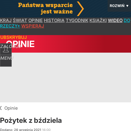
ROZWIŃ
▼
KRAJ
ŚWIAT
OPINIE
HISTORIA
TYGODNIK
KSIĄŻKI
WIDEO
DO
RZECZY+
WSPIERAJ
SUBSKRYBUJ
OPINIE
ZALOGUJ
MENU
Opinie
Pożytek z bździela
Dodano:
26
września
2021
16:00