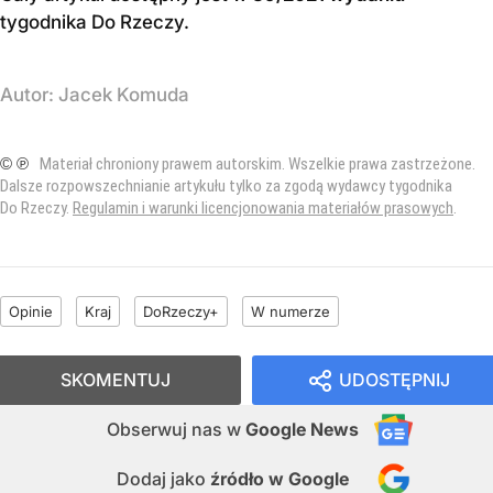
tygodnika Do Rzeczy
.
Autor:
Jacek Komuda
© ℗
Materiał chroniony prawem autorskim. Wszelkie prawa zastrzeżone.
Dalsze rozpowszechnianie artykułu tylko za zgodą wydawcy tygodnika
Do Rzeczy.
Regulamin i warunki licencjonowania materiałów prasowych
.
Opinie
Kraj
DoRzeczy+
W numerze
SKOMENTUJ
UDOSTĘPNIJ
Obserwuj nas
w
Google News
Dodaj jako
źródło w Google