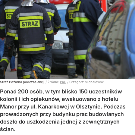
Straż Pożarna podczas akcji
/ Źródło:
PAP
/
Grzegorz Michałowski
Ponad 200 osób, w tym blisko 150 uczestników
kolonii i ich opiekunów, ewakuowano z hotelu
Manor przy ul. Kanarkowej w Olsztynie. Podczas
prowadzonych przy budynku prac budowlanych
doszło do uszkodzenia jednej z zewnętrznych
ścian.