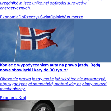
urzędników, lecz unikalnej obfitości surowców
energetycznych.
Ekonomia
DoRzeczy+
Świat
Opinie
W numerze
Koniec z wypożyczaniem auta na prawo jazdy. Będą
nowe obowiązki i kary do 30 tys. zł
Okazanie prawa jazdy może już wkrótce nie wystarczyć,
aby wypożyczyć samochód, motorówkę czy inny pojazd
mechaniczny.
Ekonomia
Kraj