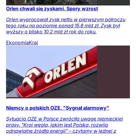
Orlen chwali się zyskami. Spory wzrost
Orlen wypracował zysk netto w pierwszym półroczu
tego roku na poziomie ponad 15,8 mld zł. Zysk był
wyższy o blisko 10,2 mld zł rok do roku.
Ekonomia
Kraj
Niemcy o polskich OZE. "Sygnał alarmowy"
Sytuacja OZE w Polsce zwróciła uwagę niemieckiej
prasy. "Kraj węgla, jakim jest Polska, rozwija
odnawialne źródła energii" – czytamy w jednej z