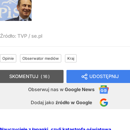
Źródło:
TVP
/
se.pl
Opinie
Obserwator mediów
Kraj
SKOMENTUJ
UDOSTĘPNIJ
16
Obserwuj nas
w
Google News
Dodaj jako
źródło w Google
Nauczyciele z łapanki, czyli katastrofa oświatowa