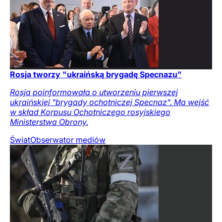
Rosja tworzy "ukraińską brygadę Specnazu"
Rosja poinformowała o utworzeniu pierwszej
ukraińskiej "brygady ochotniczej Specnaz". Ma wejść
w skład Korpusu Ochotniczego rosyjskiego
Ministerstwa Obrony.
Świat
Obserwator mediów