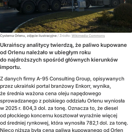
Cysterna Orlenu, zdjęcie ilustracyjne
/ Źródło:
Wikimedia Commons
Ukraińscy analitycy twierdzą, że paliwo kupowane
od Orlenu należało w ubiegłym roku
do najdroższych spośród głównych kierunków
importu.
Z danych firmy A-95 Consulting Group, opisywanych
przez ukraiński portal branżowy Enkorr, wynika,
że średnia ważona cena oleju napędowego
sprowadzanego z polskiego oddziału Orlenu wyniosła
w 2025 r. 804,3 dol. za tonę. Oznacza to, że diesel
od płockiego koncernu kosztował wyraźnie więcej
od średniej rynkowej, która wynosiła 782,1 dol. za tonę.
Nieco niższa była cena paliwa kupowanego od Orlen