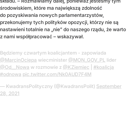
składu. – Rozmawiamy dalej, ponieważ jesteśmy tym
środowiskiem, które ma największą zdolność
do pozyskiwania nowych parlamentarzystów,
przekonujemy tych polityków opozycji, którzy nie są
nastawieni totalnie na „nie” do naszego rządu, że warto
z nami współpracować – wskazywał.
Będziemy czwartym koalicjantem - zapowiada
@MarcinOciepa
wiecminister
@MON_GOV_PL
lider
@Od__Nowa
w rozmowie z
@KZiemiec
|
#koalicja
#odnowa
pic.twitter.com/Nk0AUD7F4M
— KwadransPolityczny (@KwadransPolit)
September
28, 2021