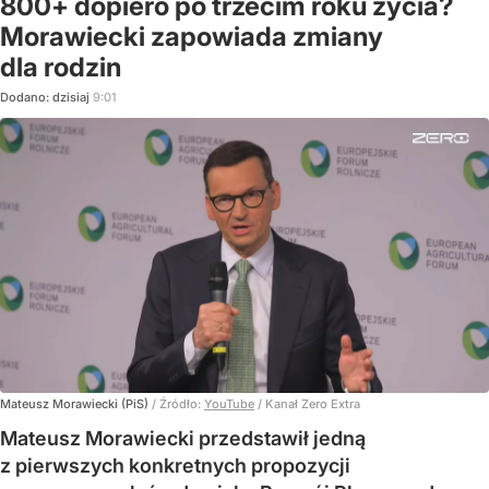
800+ dopiero po trzecim roku życia?
Morawiecki zapowiada zmiany
dla rodzin
Dodano:
dzisiaj
9:01
Mateusz Morawiecki (PiS)
/ Źródło:
YouTube
/
Kanał Zero Extra
Mateusz Morawiecki przedstawił jedną
z pierwszych konkretnych propozycji