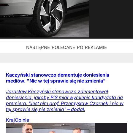
Kaczyński stanowczo dementuje doniesienia
mediów. "Nic w tej sprawie się nie zmienia"
Jarosław Kaczyński stanowczo zdementował
doniesienia, jakoby PiS miał wymienić kandydata na
premiera. "Jest nim prof. Przemysław Czarnek i nic w
tej sprawie się nie zmienia" – dodał.
Kraj
Opinie