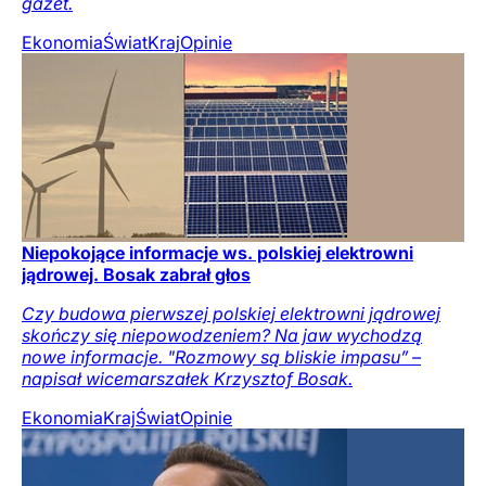
gazet.
Ekonomia
Świat
Kraj
Opinie
Niepokojące informacje ws. polskiej elektrowni
jądrowej. Bosak zabrał głos
Czy budowa pierwszej polskiej elektrowni jądrowej
skończy się niepowodzeniem? Na jaw wychodzą
nowe informacje. "Rozmowy są bliskie impasu” –
napisał wicemarszałek Krzysztof Bosak.
Ekonomia
Kraj
Świat
Opinie