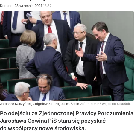
Dodano:
28
września
2021
13:52
Jarosław Kaczyński, Zbigniew Ziobro, Jacek Sasin
Źródło:
PAP
/
Wojciech Olkuśnik
Po odejściu ze Zjednoczonej Prawicy Porozumienia
Jarosława Gowina PiS stara się pozyskać
do współpracy nowe środowiska.