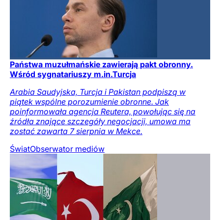
Państwa muzułmańskie zawierają pakt obronny.
Wśród sygnatariuszy m.in.Turcja
Arabia Saudyjska, Turcja i Pakistan podpiszą w
piątek wspólne porozumienie obronne. Jak
poinformowała agencja Reutera, powołując się na
źródła znające szczegóły negocjacji, umowa ma
zostać zawarta 7 sierpnia w Mekce.
Świat
Obserwator mediów