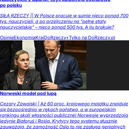
po polsku
SIŁĄ RZECZY || W Polsce pracuje w sumie nieco ponad 700
tys. nauczycieli, a po przeliczeniu na "pełne etaty
nauczycielskie" – nieco ponad 500 tys. A ilu brakuje?
Opinie
Ekonomia
Kraj
DoRzeczy+
Tylko na DoRzeczy.pl
Norweski model pod lupą
Cezary Zawalski | Aż 60 proc. krajowego majątku znajduje
się bezpośrednio w rękach państwa, a w europejskim
rankingu skali własności publicznej Norwegię wyprzedzają
jedynie Białoruś i Rosja. Krytycy tego systemu słusznie
zauważają, że zamożność Oslo to nie zasługa genialnych