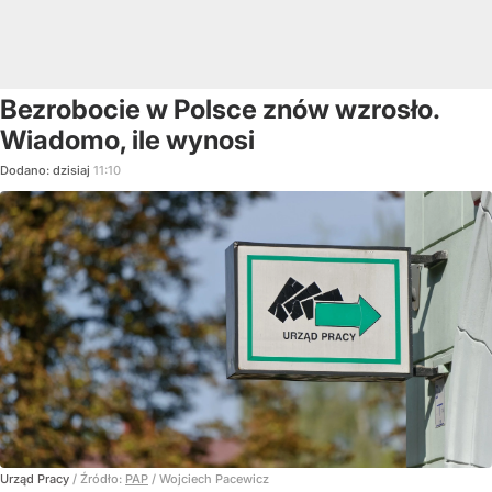
Bezrobocie w Polsce znów wzrosło.
Wiadomo, ile wynosi
Dodano:
dzisiaj
11:10
Urząd Pracy
/ Źródło:
PAP
/
Wojciech Pacewicz