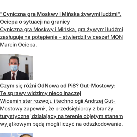
"Cyniczna gra Moskwy i Mińska żywymi ludźmi".
Ociepa o sytuacji na granicy
Cyniczna gra Moskwy i Mińska, gra żywymi ludźmi
zasługuje na potępienie – stwierdził wiceszef MON
Marcin Ociepa.
Czym się różni OdNowa od PiS? Gut-Mostowy:
Te sprawy widzimy nieco inaczej
Wiceminister rozwoju i technologii Andrzej Gut-
Mostowy zapewnił, że przedsiębiorcy z branży
turystycznej działający na terenie objętym stanem
wyjątkowym będą mogli liczyć na odszkodowanie.