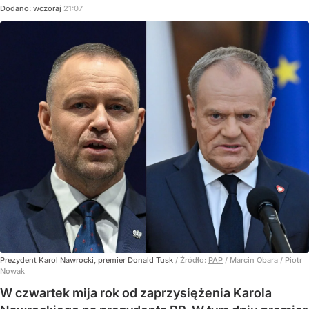
Dodano:
wczoraj
21:07
Prezydent Karol Nawrocki, premier Donald Tusk
/ Źródło:
PAP
/
Marcin Obara / Piotr
Nowak
W czwartek mija rok od zaprzysiężenia Karola