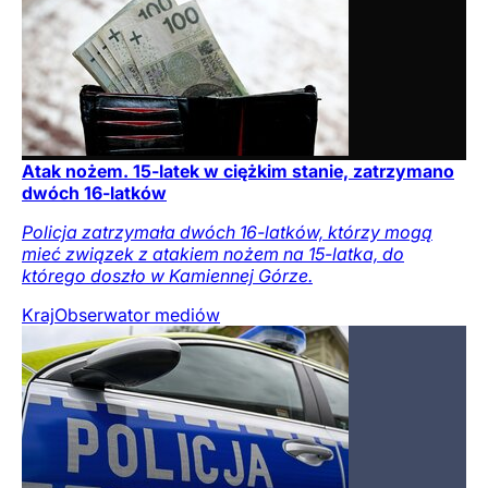
Atak nożem. 15-latek w ciężkim stanie, zatrzymano
dwóch 16-latków
Policja zatrzymała dwóch 16-latków, którzy mogą
mieć związek z atakiem nożem na 15-latka, do
którego doszło w Kamiennej Górze.
Kraj
Obserwator mediów