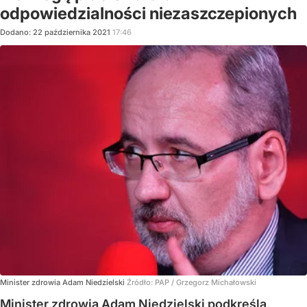
odpowiedzialności niezaszczepionych
Dodano:
22
października
2021
17:46
Minister zdrowia Adam Niedzielski
Źródło:
PAP
/
Grzegorz Michałowski
Minister zdrowia Adam Niedzielski podkreśla,