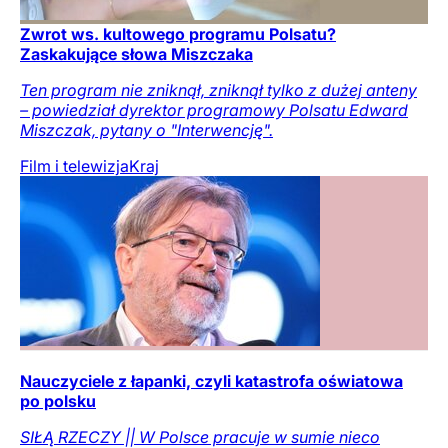
Zwrot ws. kultowego programu Polsatu?
Zaskakujące słowa Miszczaka
Ten program nie zniknął, zniknął tylko z dużej anteny
– powiedział dyrektor programowy Polsatu Edward
Miszczak, pytany o "Interwencję".
Film i telewizja
Kraj
Nauczyciele z łapanki, czyli katastrofa oświatowa
po polsku
SIŁĄ RZECZY || W Polsce pracuje w sumie nieco