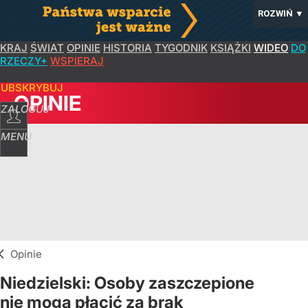
ROZWIŃ
▼
KRAJ
ŚWIAT
OPINIE
HISTORIA
TYGODNIK
KSIĄŻKI
WIDEO
DO
RZECZY+
WSPIERAJ
SUBSKRYBUJ
OPINIE
ZALOGUJ
MENU
Opinie
Niedzielski: Osoby zaszczepione
nie mogą płacić za brak