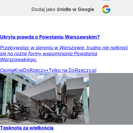
Dodaj jako
źródło w Google
Ukryta prawda o Powstaniu Warszawskim?
Przebywając w sierpniu w Warszawie, trudno nie natknąć
się na różne formy wspominania Powstania
Warszawskiego.
Opinie
Kraj
DoRzeczy+
Tylko na DoRzeczy.pl
Tęsknota za wielkością