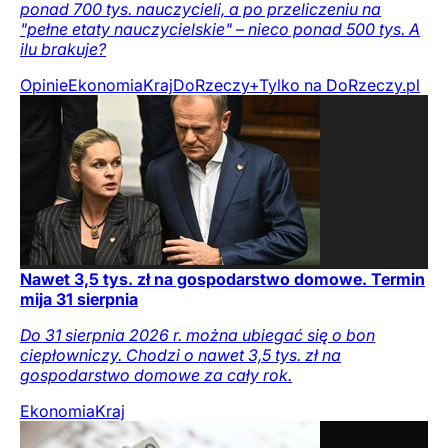
ponad 700 tys. nauczycieli, a po przeliczeniu na
"pełne etaty nauczycielskie" – nieco ponad 500 tys. A
ilu brakuje?
Opinie
Ekonomia
Kraj
DoRzeczy+
Tylko na DoRzeczy.pl
Nawet 3,5 tys. zł na gospodarstwo domowe. Termin
mija 31 sierpnia
Do 31 sierpnia 2026 r. można ubiegać się o bon
ciepłowniczy. Chodzi o nawet 3,5 tys. zł na
gospodarstwo domowe za cały rok.
Ekonomia
Kraj