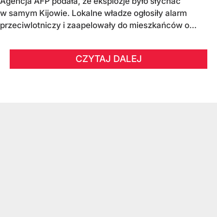
Agencja AFP podała, że eksplozje było słychać
w samym Kijowie. Lokalne władze ogłosiły alarm
przeciwlotniczy i zaapelowały do mieszkańców o...
CZYTAJ DALEJ