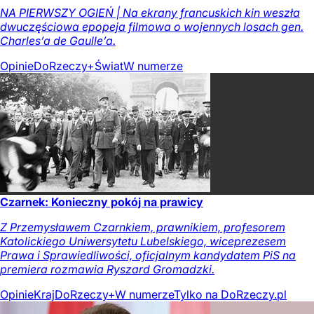
NA PIERWSZY OGIEŃ | Na ekrany francuskich kin weszła
dwuczęściowa epopeja filmowa o wojennych losach gen.
Charles’a de Gaulle’a.
Opinie
DoRzeczy+
Świat
W numerze
Czarnek: Konieczny pokój na prawicy
Z Przemysławem Czarnkiem, prawnikiem, profesorem
Katolickiego Uniwersytetu Lubelskiego, wiceprezesem
Prawa i Sprawiedliwości, oficjalnym kandydatem PiS na
premiera rozmawia Ryszard Gromadzki.
Opinie
Kraj
DoRzeczy+
W numerze
Tylko na DoRzeczy.pl