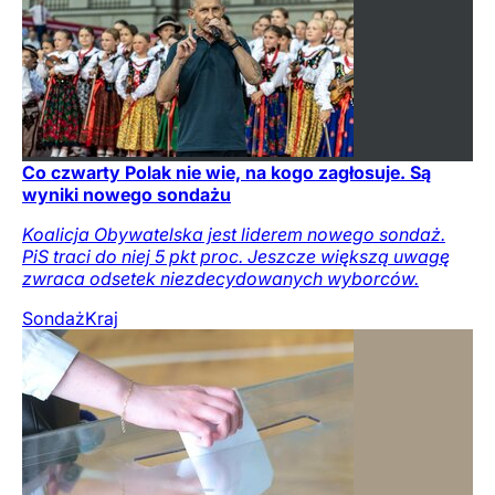
Co czwarty Polak nie wie, na kogo zagłosuje. Są
wyniki nowego sondażu
Koalicja Obywatelska jest liderem nowego sondaż.
PiS traci do niej 5 pkt proc. Jeszcze większą uwagę
zwraca odsetek niezdecydowanych wyborców.
Sondaż
Kraj