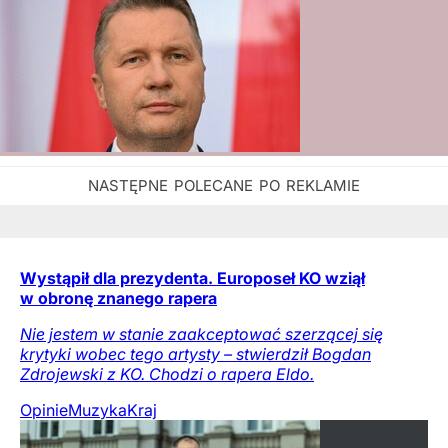
Wystąpił dla prezydenta. Europoseł KO wziął
w obronę znanego rapera
Nie jestem w stanie zaakceptować szerzącej się
krytyki wobec tego artysty – stwierdził Bogdan
Zdrojewski z KO. Chodzi o rapera Eldo.
Opinie
Muzyka
Kraj