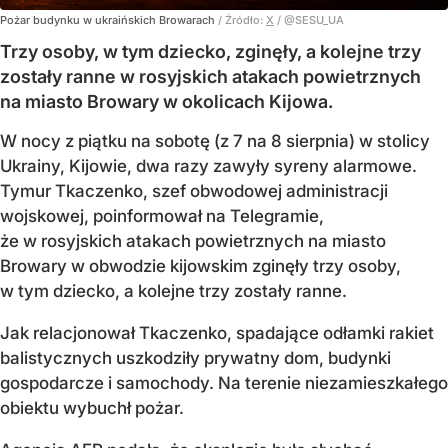
Pożar budynku w ukraińskich Browarach
/ Źródło:
X
/
@SESU_UA
Trzy osoby, w tym dziecko, zginęły, a kolejne trzy
zostały ranne w rosyjskich atakach powietrznych
na miasto Browary w okolicach Kijowa.
W nocy z piątku na sobotę (z 7 na 8 sierpnia) w stolicy
Ukrainy, Kijowie, dwa razy zawyły syreny alarmowe.
Tymur Tkaczenko, szef obwodowej administracji
wojskowej, poinformował na Telegramie,
że w rosyjskich atakach powietrznych na miasto
Browary w obwodzie kijowskim zginęły trzy osoby,
w tym dziecko, a kolejne trzy zostały ranne.
Jak relacjonował Tkaczenko, spadające odłamki rakiet
balistycznych uszkodziły prywatny dom, budynki
gospodarcze i samochody. Na terenie niezamieszkałego
obiektu wybuchł pożar.