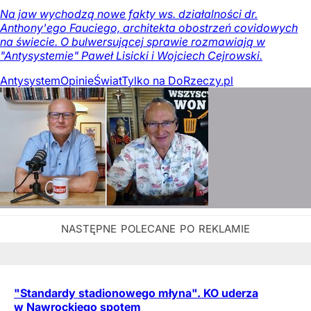
Na jaw wychodzą nowe fakty ws. działalności dr.
Anthony'ego Fauciego, architekta obostrzeń covidowych
na świecie. O bulwersującej sprawie rozmawiają w
"Antysystemie" Paweł Lisicki i Wojciech Cejrowski.
Antysystem
Opinie
Świat
Tylko na DoRzeczy.pl
"Standardy stadionowego młyna". KO uderza
w Nawrockiego spotem