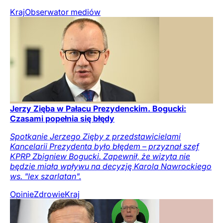
Kraj
Obserwator mediów
Jerzy Zięba w Pałacu Prezydenckim. Bogucki:
Czasami popełnia się błędy
Spotkanie Jerzego Zięby z przedstawicielami
Kancelarii Prezydenta było błędem – przyznał szef
KPRP Zbigniew Bogucki. Zapewnił, że wizyta nie
będzie miała wpływu na decyzję Karola Nawrockiego
ws. "lex szarlatan".
Opinie
Zdrowie
Kraj