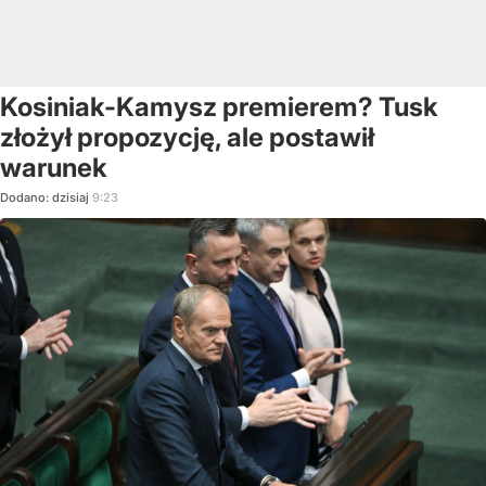
Kosiniak-Kamysz premierem? Tusk
złożył propozycję, ale postawił
warunek
Dodano:
dzisiaj
9:23