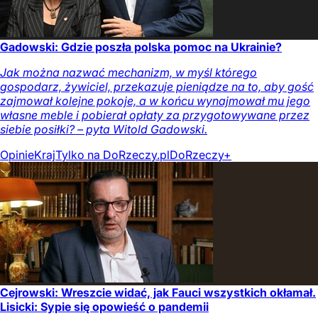
Gadowski: Gdzie poszła polska pomoc na Ukrainie?
Jak można nazwać mechanizm, w myśl którego
gospodarz, żywiciel, przekazuje pieniądze na to, aby gość
zajmował kolejne pokoje, a w końcu wynajmował mu jego
własne meble i pobierał opłaty za przygotowywane przez
siebie posiłki? – pyta Witold Gadowski.
Opinie
Kraj
Tylko na DoRzeczy.pl
DoRzeczy+
Cejrowski: Wreszcie widać, jak Fauci wszystkich okłamał.
Lisicki: Sypie się opowieść o pandemii