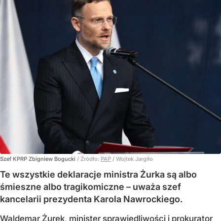
Szef KPRP Zbigniew Bogucki
/ Źródło:
PAP
/
Wojtek Jargiło
Te wszystkie deklaracje ministra Żurka są albo
śmieszne albo tragikomiczne – uważa szef
kancelarii prezydenta Karola Nawrockiego.
Waldemar Żurek, minister sprawiedliwości i prokurator