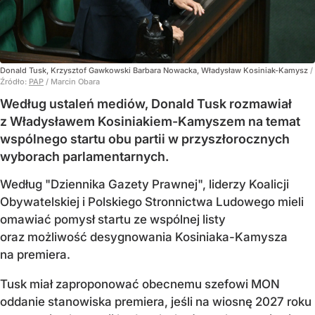
Donald Tusk, Krzysztof Gawkowski Barbara Nowacka, Władysław Kosiniak-Kamysz
/
Źródło:
PAP
/
Marcin Obara
Według ustaleń mediów, Donald Tusk rozmawiał
z Władysławem Kosiniakiem-Kamyszem na temat
wspólnego startu obu partii w przyszłorocznych
wyborach parlamentarnych.
Według "Dziennika Gazety Prawnej", liderzy Koalicji
Obywatelskiej i Polskiego Stronnictwa Ludowego mieli
omawiać pomysł startu ze wspólnej listy
oraz możliwość desygnowania Kosiniaka-Kamysza
na premiera.
Tusk miał zaproponować obecnemu szefowi MON
oddanie stanowiska premiera, jeśli na wiosnę 2027 roku