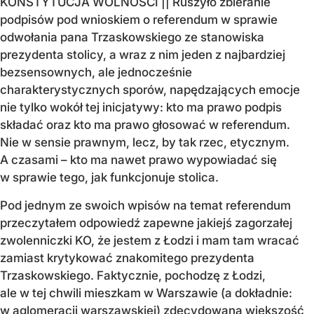
KONSTYTUCJA WOLNOŚCI || Ruszyło zbieranie
podpisów pod wnioskiem o referendum w sprawie
odwołania pana Trzaskowskiego ze stanowiska
prezydenta stolicy, a wraz z nim jeden z najbardziej
bezsensownych, ale jednocześnie
charakterystycznych sporów, napędzających emocje
nie tylko wokół tej inicjatywy: kto ma prawo podpis
składać oraz kto ma prawo głosować w referendum.
Nie w sensie prawnym, lecz, by tak rzec, etycznym.
A czasami – kto ma nawet prawo wypowiadać się
w sprawie tego, jak funkcjonuje stolica.
Pod jednym ze swoich wpisów na temat referendum
przeczytałem odpowiedź zapewne jakiejś zagorzałej
zwolenniczki KO, że jestem z Łodzi i mam tam wracać
zamiast krytykować znakomitego prezydenta
Trzaskowskiego. Faktycznie, pochodzę z Łodzi,
ale w tej chwili mieszkam w Warszawie (a dokładnie:
w aglomeracji warszawskiej) zdecydowaną większość