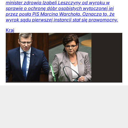
minister zdrowia Izabeli Leszczyny od wyroku w
sprawie o ochronę dóbr osobistych wytoczonej jej
przez posła PiS Marcina Warchoła. Oznacza to, że
wyrok sądu pierwszej instancji stał się prawomocny.
Kraj