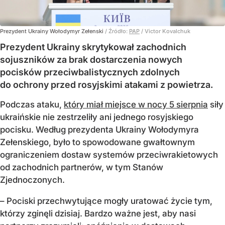
Prezydent Ukrainy Wołodymyr Zełenski
/ Źródło:
PAP
/
Victor Kovalchuk
Prezydent Ukrainy skrytykował zachodnich
sojuszników za brak dostarczenia nowych
pocisków przeciwbalistycznych zdolnych
do ochrony przed rosyjskimi atakami z powietrza.
Podczas ataku,
który miał miejsce w nocy 5 sierpnia
siły
ukraińskie nie zestrzeliły ani jednego rosyjskiego
pocisku. Według prezydenta Ukrainy Wołodymyra
Zełenskiego, było to spowodowane gwałtownym
ograniczeniem dostaw systemów przeciwrakietowych
od zachodnich partnerów, w tym Stanów
Zjednoczonych.
– Pociski przechwytujące mogły uratować życie tym,
którzy zginęli dzisiaj. Bardzo ważne jest, aby nasi