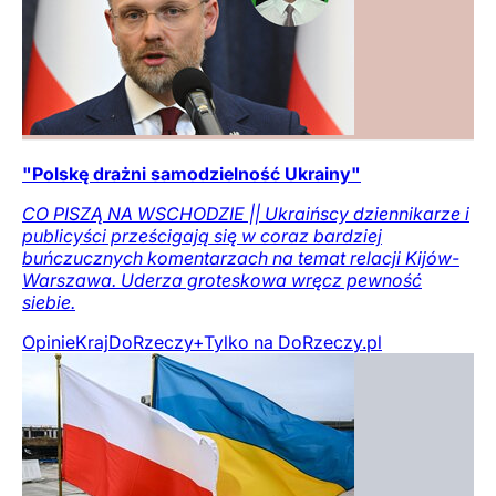
"Polskę drażni samodzielność Ukrainy"
CO PISZĄ NA WSCHODZIE || Ukraińscy dziennikarze i
publicyści prześcigają się w coraz bardziej
buńczucznych komentarzach na temat relacji Kijów-
Warszawa. Uderza groteskowa wręcz pewność
siebie.
Opinie
Kraj
DoRzeczy+
Tylko na DoRzeczy.pl