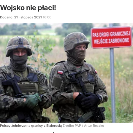
Wojsko nie płaci!
Dodano:
21
listopada
2021
16:00
Polscy żołnierze na granicy z Białorusią
Źródło:
PAP
/
Artur Reszko