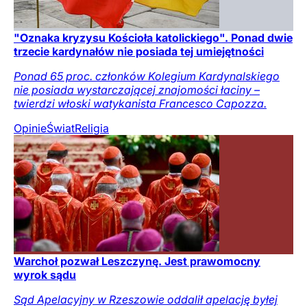
"Oznaka kryzysu Kościoła katolickiego". Ponad dwie
trzecie kardynałów nie posiada tej umiejętności
Ponad 65 proc. członków Kolegium Kardynalskiego
nie posiada wystarczającej znajomości łaciny –
twierdzi włoski watykanista Francesco Capozza.
Opinie
Świat
Religia
Warchoł pozwał Leszczynę. Jest prawomocny
wyrok sądu
Sąd Apelacyjny w Rzeszowie oddalił apelację byłej