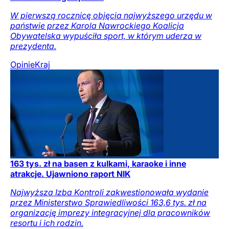
W pierwszą rocznicę objęcia najwyższego urzędu w
państwie przez Karola Nawrockiego Koalicja
Obywatelska wypuściła sport, w którym uderza w
prezydenta.
Opinie
Kraj
163 tys. zł na basen z kulkami, karaoke i inne
atrakcje. Ujawniono raport NIK
Najwyższa Izba Kontroli zakwestionowała wydanie
przez Ministerstwo Sprawiedliwości 163,6 tys. zł na
organizację imprezy integracyjnej dla pracowników
resortu i ich rodzin.