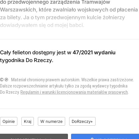
do przedwojennego zarządzenia Tramwajów
Warszawskich, które zwalniało wojskowych od płacenia
za bilety. Ja o tym przedwojennym kulcie żołnierzy
dowiadywałem się od mojej babci.
Cały felieton dostępny jest w
47/2021 wydaniu
tygodnika Do Rzeczy
.
© ℗
Materiał chroniony prawem autorskim. Wszelkie prawa zastrzeżone.
Dalsze rozpowszechnianie artykułu tylko za zgodą wydawcy tygodnika
Do Rzeczy.
Regulamin i warunki licencjonowania materiałów prasowych
.
Opinie
Kraj
W numerze
DoRzeczy+