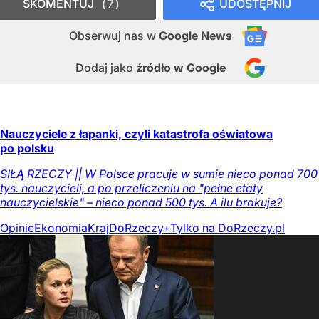
SKOMENTUJ
UDOSTĘPNIJ
7
Obserwuj nas
w
Google News
Dodaj jako
źródło w Google
Nauczyciele z łapanki, czyli katastrofa oświatowa
po polsku
SIŁĄ RZECZY || W Polsce pracuje w sumie nieco ponad 700
tys. nauczycieli, a po przeliczeniu na "pełne etaty
nauczycielskie" – nieco ponad 500 tys. A ilu brakuje?
Opinie
Ekonomia
Kraj
DoRzeczy+
Tylko na DoRzeczy.pl