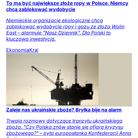
To ma być największe złoże ropy w Polsce. Niemcy
chcą zablokować wydobycie
Niemieckie organizacje ekologiczne chcą
zablokować wydobycie ropy i gazu ze złoża Wolin
East – alarmuje "Nasz Dziennik". Dla Polski to
kluczowa inwestycja.
Ekonomia
Kraj
Zaleje nas ukraińskie zboże? Bryłka bije na alarm
Trwają rozmowy dotyczące tranzytu ukraińskiego
zboża. "Czy Polska znów stanie się ofiarą kryzysu
zbożowego?" – pyta europosłanka Konfederacji Anna