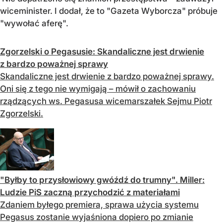
wiceminister. I dodał, że to "Gazeta Wyborcza" próbuje
"wywołać aferę".
Zgorzelski o Pegasusie: Skandaliczne jest drwienie
z bardzo poważnej sprawy
Skandaliczne jest drwienie z bardzo poważnej sprawy.
Oni się z tego nie wymigają – mówił o zachowaniu
rządzących ws. Pegasusa wicemarszałek Sejmu Piotr
Zgorzelski.
"Byłby to przysłowiowy gwóźdź do trumny". Miller:
Ludzie PiS zaczną przychodzić z materiałami
Zdaniem byłego premiera, sprawa użycia systemu
Pegasus zostanie wyjaśniona dopiero po zmianie