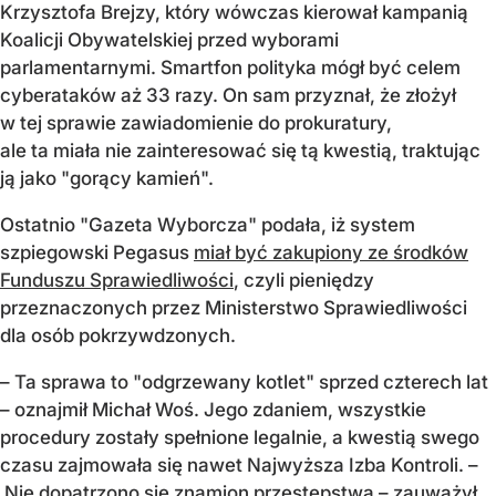
Krzysztofa Brejzy, który wówczas kierował kampanią
Koalicji Obywatelskiej przed wyborami
parlamentarnymi. Smartfon polityka mógł być celem
cyberataków aż 33 razy. On sam przyznał, że złożył
w tej sprawie zawiadomienie do prokuratury,
ale ta miała nie zainteresować się tą kwestią, traktując
ją jako "gorący kamień".
Ostatnio "Gazeta Wyborcza" podała, iż system
szpiegowski Pegasus
miał być zakupiony ze środków
Funduszu Sprawiedliwości
, czyli pieniędzy
przeznaczonych przez Ministerstwo Sprawiedliwości
dla osób pokrzywdzonych.
– Ta sprawa to "odgrzewany kotlet" sprzed czterech lat
– oznajmił Michał Woś. Jego zdaniem, wszystkie
procedury zostały spełnione legalnie, a kwestią swego
czasu zajmowała się nawet Najwyższa Izba Kontroli. –
Nie dopatrzono się znamion przestępstwa – zauważył