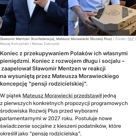
Sławomir Mentzen (Konfederacja), Mateusz Morawiecki (Rozwój Plus)
/ Źródło:
PAP
/
Maciej Kulczyński / Marian Zubrzycki
Koniec z przekupywaniem Polaków ich własnymi
pieniędzmi. Koniec z rozwojem długu i socjalu –
zaapelował Sławomir Mentzen w reakcji
na wysuniętą przez Mateusza Morawieckiego
koncepcję "pensji rodzicielskiej".
W piątek
Mateusz Morawiecki przedstawił
jedną
z pierwszych konkretnych propozycji programowych
środowiska Rozwój Plus przed wyborami
parlamentarnymi w 2027 roku. Postuluje nowe
świadczenie socjalne z kieszeni podatników, które
określił jako "pensję rodzicielską".