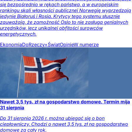
się bezpośrednio w rękach państwa, a w europejskim
rankingu skali własności publicznej Norwegię wyprzedzają
jedynie Białoruś i Rosja. Krytycy tego systemu słusznie
zauważają, że zamożność Oslo to nie zasługa genialnych
urzędników, lecz unikalnej obfitości surowców
energetycznych.
Ekonomia
DoRzeczy+
Świat
Opinie
W numerze
Nawet 3,5 tys. zł na gospodarstwo domowe. Termin mija
31 sierpnia
Do 31 sierpnia 2026 r. można ubiegać się o bon
ciepłowniczy. Chodzi o nawet 3,5 tys. zł na gospodarstwo
domowe za cały rok.