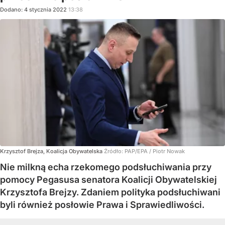
Dodano:
4
stycznia
2022
13:38
Krzysztof Brejza, Koalicja Obywatelska
Źródło:
PAP/EPA
/
Piotr Nowak
Nie milkną echa rzekomego podsłuchiwania przy
pomocy Pegasusa senatora Koalicji Obywatelskiej
Krzysztofa Brejzy. Zdaniem polityka podsłuchiwani
byli również posłowie Prawa i Sprawiedliwości.