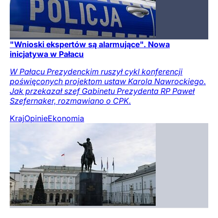
"Wnioski ekspertów są alarmujące". Nowa
inicjatywa w Pałacu
W Pałacu Prezydenckim ruszył cykl konferencji
poświęconych projektom ustaw Karola Nawrockiego.
Jak przekazał szef Gabinetu Prezydenta RP Paweł
Szefernaker, rozmawiano o CPK.
Kraj
Opinie
Ekonomia