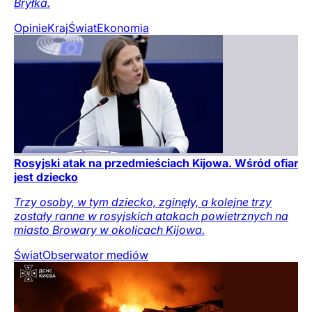
Bryłka.
Opinie
Kraj
Świat
Ekonomia
Rosyjski atak na przedmieściach Kijowa. Wśród ofiar
jest dziecko
Trzy osoby, w tym dziecko, zginęły, a kolejne trzy
zostały ranne w rosyjskich atakach powietrznych na
miasto Browary w okolicach Kijowa.
Świat
Obserwator mediów