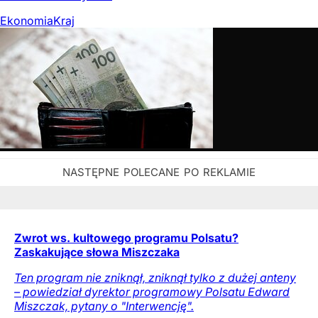
Ekonomia
Kraj
Zwrot ws. kultowego programu Polsatu?
Zaskakujące słowa Miszczaka
Ten program nie zniknął, zniknął tylko z dużej anteny
– powiedział dyrektor programowy Polsatu Edward
Miszczak, pytany o "Interwencję".