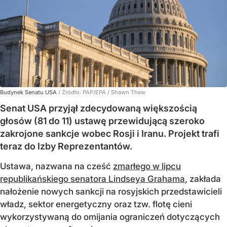
Budynek Senatu USA
/ Źródło:
PAP/EPA
/
Shawn Thew
Senat USA przyjął zdecydowaną większością
głosów (81 do 11) ustawę przewidującą szeroko
zakrojone sankcje wobec Rosji i Iranu. Projekt trafi
teraz do Izby Reprezentantów.
Ustawa, nazwana na cześć
zmarłego w lipcu
republikańskiego senatora Lindseya Grahama
, zakłada
nałożenie nowych sankcji na rosyjskich przedstawicieli
władz, sektor energetyczny oraz tzw. flotę cieni
wykorzystywaną do omijania ograniczeń dotyczących