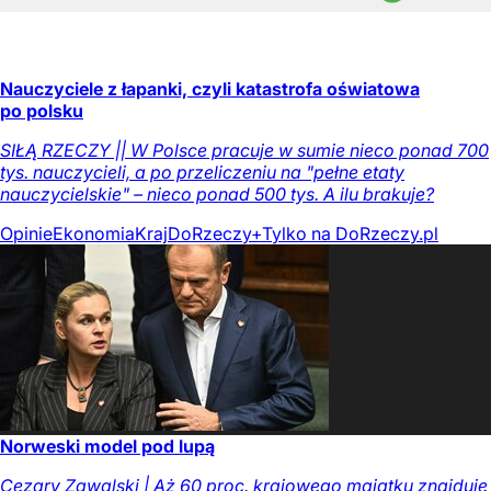
Nauczyciele z łapanki, czyli katastrofa oświatowa
po polsku
SIŁĄ RZECZY || W Polsce pracuje w sumie nieco ponad 700
tys. nauczycieli, a po przeliczeniu na "pełne etaty
nauczycielskie" – nieco ponad 500 tys. A ilu brakuje?
Opinie
Ekonomia
Kraj
DoRzeczy+
Tylko na DoRzeczy.pl
Norweski model pod lupą
Cezary Zawalski | Aż 60 proc. krajowego majątku znajduje