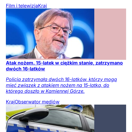
Film i telewizja
Kraj
Atak nożem. 15-latek w ciężkim stanie, zatrzymano
dwóch 16-latków
Policja zatrzymała dwóch 16-latków, którzy mogą
mieć związek z atakiem nożem na 15-latka, do
którego doszło w Kamiennej Górze.
Kraj
Obserwator mediów