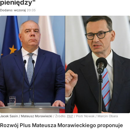
pieniędzy"
Dodano:
wczoraj
20:35
Jacek Sasin / Mateusz Morawiecki
/ Źródło:
PAP
/
Piotr Nowak / Marcin Obara
Rozwój Plus Mateusza Morawieckiego proponuje