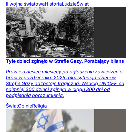
II wojna światowa
Historia
Ludzie
Świat
Tyle dzieci zginęło w Strefie Gazy. Porażający bilans
Prawie dziesięć miesięcy po ogłoszeniu zawieszenia
broni w październiku 2025 roku sytuacja dzieci w
Strefie Gazy pozostaje tragiczna. Według UNICEF, co
najmniej 300 dzieci zginęło w ciągu 300 dni od
podpisania porozumienia.
Świat
Opinie
Religia