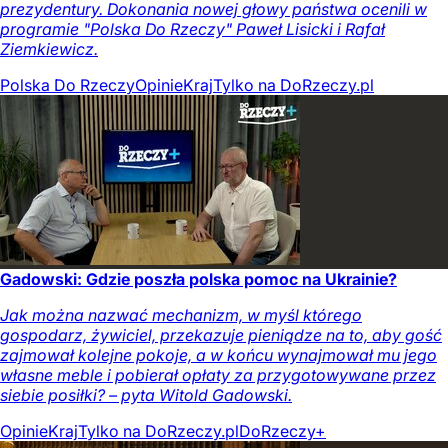
prezydentury. Dokonania nowej głowy państwa ocenili w
programie "Polska Do Rzeczy" Paweł Lisicki i Rafał
Ziemkiewicz.
Polska Do Rzeczy
Opinie
Kraj
Tylko na DoRzeczy.pl
Gadowski: Gdzie poszła polska pomoc na Ukrainie?
Jak można nazwać mechanizm, w myśl którego
gospodarz, żywiciel, przekazuje pieniądze na to, aby gość
zajmował kolejne pokoje, a w końcu wynajmował mu jego
własne meble i pobierał opłaty za przygotowywane przez
siebie posiłki? – pyta Witold Gadowski.
Opinie
Kraj
Tylko na DoRzeczy.pl
DoRzeczy+