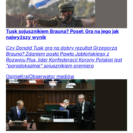
Tusk sojusznikiem Brauna? Poseł: Gra na jego jak
najwyższy wynik
Czy Donald Tusk gra na dobry rezultat Grzegorza
Brauna? Zdaniem posła Pawła Jabłońskiego z
Rozwoju Plus, lider Konfederacji Korony Polskiej jest
"paradoksalnie" sojusznikiem premiera
Opinie
Kraj
Obserwator mediów