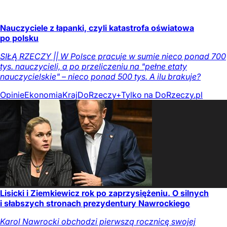
Nauczyciele z łapanki, czyli katastrofa oświatowa
po polsku
SIŁĄ RZECZY || W Polsce pracuje w sumie nieco ponad 700
tys. nauczycieli, a po przeliczeniu na "pełne etaty
nauczycielskie" – nieco ponad 500 tys. A ilu brakuje?
Opinie
Ekonomia
Kraj
DoRzeczy+
Tylko na DoRzeczy.pl
Lisicki i Ziemkiewicz rok po zaprzysiężeniu. O silnych
i słabszych stronach prezydentury Nawrockiego
Karol Nawrocki obchodzi pierwszą rocznicę swojej