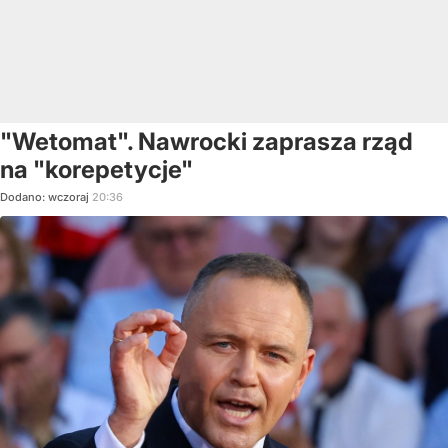
"Wetomat". Nawrocki zaprasza rząd
na "korepetycje"
Dodano:
wczoraj
20:36