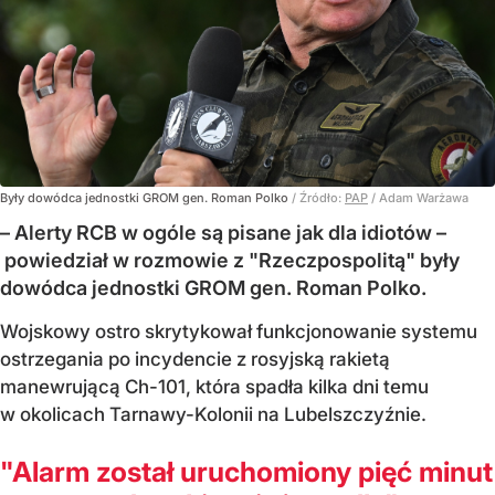
Były dowódca jednostki GROM gen. Roman Polko
/ Źródło:
PAP
/
Adam Warżawa
– Alerty RCB w ogóle są pisane jak dla idiotów –
powiedział w rozmowie z "Rzeczpospolitą" były
dowódca jednostki GROM gen. Roman Polko.
Wojskowy ostro skrytykował funkcjonowanie systemu
ostrzegania po incydencie z rosyjską rakietą
manewrującą Ch-101, która spadła kilka dni temu
w okolicach Tarnawy-Kolonii na Lubelszczyźnie.
"Alarm został uruchomiony pięć minut