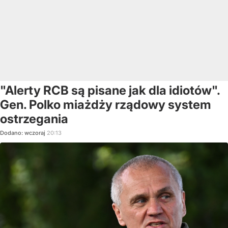
"Alerty RCB są pisane jak dla idiotów".
Gen. Polko miażdży rządowy system
ostrzegania
Dodano:
wczoraj
20:13