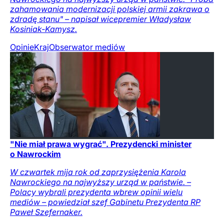
zahamowania modernizacji polskiej armii zakrawa o
zdradę stanu" – napisał wicepremier Władysław
Kosiniak-Kamysz.
Opinie
Kraj
Obserwator mediów
"Nie miał prawa wygrać". Prezydencki minister
o Nawrockim
W czwartek mija rok od zaprzysiężenia Karola
Nawrockiego na najwyższy urząd w państwie. –
Polacy wybrali prezydenta wbrew opinii wielu
mediów – powiedział szef Gabinetu Prezydenta RP
Paweł Szefernaker.