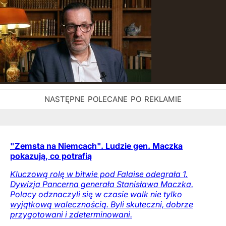
"Zemsta na Niemcach". Ludzie gen. Maczka
pokazują, co potrafią
Kluczową rolę w bitwie pod Falaise odegrała 1.
Dywizja Pancerna generała Stanisława Maczka.
Polacy odznaczyli się w czasie walk nie tylko
wyjątkową walecznością. Byli skuteczni, dobrze
przygotowani i zdeterminowani.