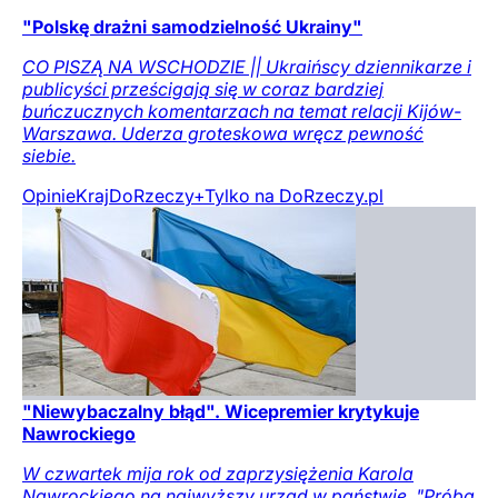
"Polskę drażni samodzielność Ukrainy"
CO PISZĄ NA WSCHODZIE || Ukraińscy dziennikarze i
publicyści prześcigają się w coraz bardziej
buńczucznych komentarzach na temat relacji Kijów-
Warszawa. Uderza groteskowa wręcz pewność
siebie.
Opinie
Kraj
DoRzeczy+
Tylko na DoRzeczy.pl
"Niewybaczalny błąd". Wicepremier krytykuje
Nawrockiego
W czwartek mija rok od zaprzysiężenia Karola
Nawrockiego na najwyższy urząd w państwie. "Próba