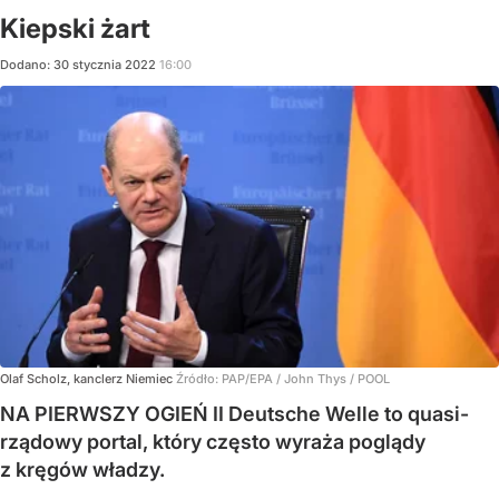
Kiepski żart
Dodano:
30
stycznia
2022
16:00
Olaf Scholz, kanclerz Niemiec
Źródło:
PAP/EPA
/
John Thys / POOL
NA PIERWSZY OGIEŃ II Deutsche Welle to quasi-
rządowy portal, który często wyraża poglądy
z kręgów władzy.