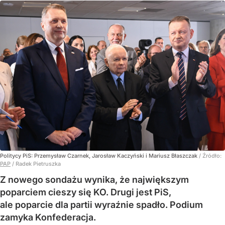
Politycy PiS: Przemysław Czarnek, Jarosław Kaczyński i Mariusz Błaszczak
/ Źródło:
PAP
/
Radek Pietruszka
Z nowego sondażu wynika, że największym
poparciem cieszy się KO. Drugi jest PiS,
ale poparcie dla partii wyraźnie spadło. Podium
zamyka Konfederacja.