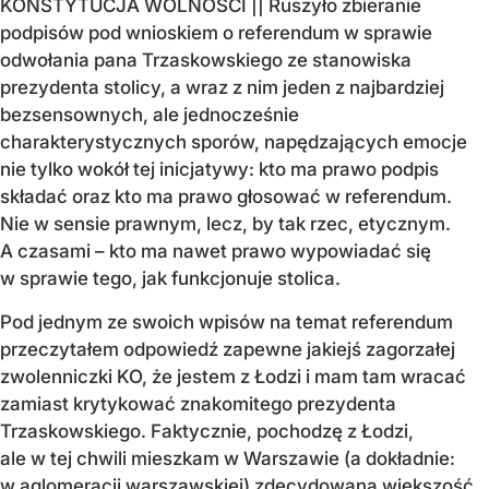
KONSTYTUCJA WOLNOŚCI || Ruszyło zbieranie
podpisów pod wnioskiem o referendum w sprawie
odwołania pana Trzaskowskiego ze stanowiska
prezydenta stolicy, a wraz z nim jeden z najbardziej
bezsensownych, ale jednocześnie
charakterystycznych sporów, napędzających emocje
nie tylko wokół tej inicjatywy: kto ma prawo podpis
składać oraz kto ma prawo głosować w referendum.
Nie w sensie prawnym, lecz, by tak rzec, etycznym.
A czasami – kto ma nawet prawo wypowiadać się
w sprawie tego, jak funkcjonuje stolica.
Pod jednym ze swoich wpisów na temat referendum
przeczytałem odpowiedź zapewne jakiejś zagorzałej
zwolenniczki KO, że jestem z Łodzi i mam tam wracać
zamiast krytykować znakomitego prezydenta
Trzaskowskiego. Faktycznie, pochodzę z Łodzi,
ale w tej chwili mieszkam w Warszawie (a dokładnie:
w aglomeracji warszawskiej) zdecydowaną większość