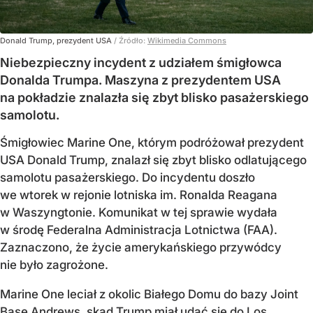
Donald Trump, prezydent USA
/ Źródło:
Wikimedia Commons
Niebezpieczny incydent z udziałem śmigłowca
Donalda Trumpa. Maszyna z prezydentem USA
na pokładzie znalazła się zbyt blisko pasażerskiego
samolotu.
Śmigłowiec Marine One, którym podróżował prezydent
USA Donald Trump, znalazł się zbyt blisko odlatującego
samolotu pasażerskiego. Do incydentu doszło
we wtorek w rejonie lotniska im. Ronalda Reagana
w Waszyngtonie. Komunikat w tej sprawie wydała
w środę Federalna Administracja Lotnictwa (FAA).
Zaznaczono, że życie amerykańskiego przywódcy
nie było zagrożone.
Marine One leciał z okolic Białego Domu do bazy Joint
Base Andrews, skąd Trump miał udać się do Los