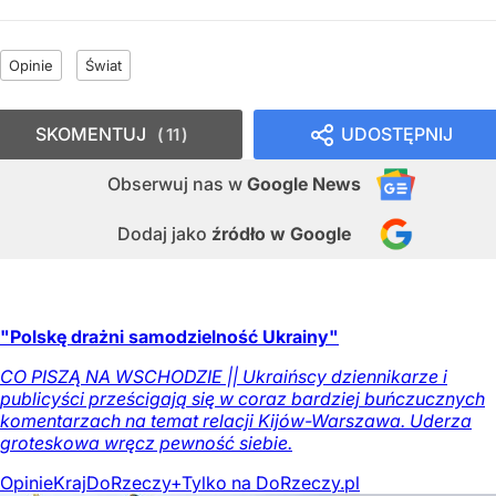
Opinie
Świat
SKOMENTUJ
UDOSTĘPNIJ
11
Obserwuj nas
w
Google News
Dodaj jako
źródło w Google
"Polskę drażni samodzielność Ukrainy"
CO PISZĄ NA WSCHODZIE || Ukraińscy dziennikarze i
publicyści prześcigają się w coraz bardziej buńczucznych
komentarzach na temat relacji Kijów-Warszawa. Uderza
groteskowa wręcz pewność siebie.
Opinie
Kraj
DoRzeczy+
Tylko na DoRzeczy.pl