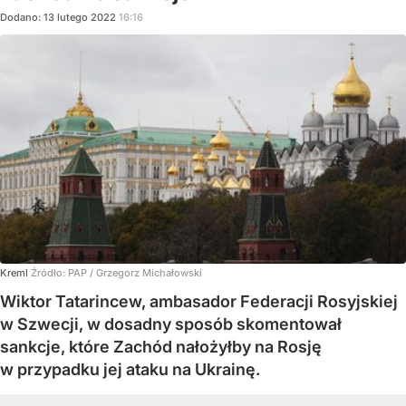
Dodano:
13
lutego
2022
16:16
Kreml
Źródło:
PAP
/
Grzegorz Michałowski
Wiktor Tatarincew, ambasador Federacji Rosyjskiej
w Szwecji, w dosadny sposób skomentował
sankcje, które Zachód nałożyłby na Rosję
w przypadku jej ataku na Ukrainę.