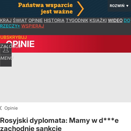
ROZWIŃ
▼
KRAJ
ŚWIAT
OPINIE
HISTORIA
TYGODNIK
KSIĄŻKI
WIDEO
DO
RZECZY+
WSPIERAJ
SUBSKRYBUJ
OPINIE
ZALOGUJ
MENU
Opinie
Rosyjski dyplomata: Mamy w d***e
zachodnie sankcje