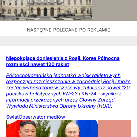
Niepokojące doniesienia z Rosji. Korea Północna
rozmieści nawet 120 rakiet
Północnokoreańska jednostka wojsk rakietowych
rozpoczęła rozmieszczanie w zachodniej Rosji i może
zostać wyposażona w sześć wyrzutni oraz nawet 120
pocisków balistycznych KN-23 i KN-24 – wynika z
informacji przekazanych przez Główny Zarząd
Wywiadu Ministerstwa Obrony Ukrainy (HUR).
Świat
Obserwator mediów