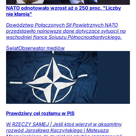
NATO odnotowało wzrost aż o 250 proc. "Liczby
nie kłamią"
Dowództwo Połączonych Sił Powietrznych NATO
przedstawiło najnowsze dane dotyczące sytuacji na
wschodniej flance Sojuszu Północnoatlantyckiego.
Świat
Obserwator mediów
Prawdziwy cel rozłamu w PiS
W RZECZY SAMEJ | Jeśli ktoś wierzył w aksamitny
rozwód Jarosława Kaczyńskiego i Mateusza