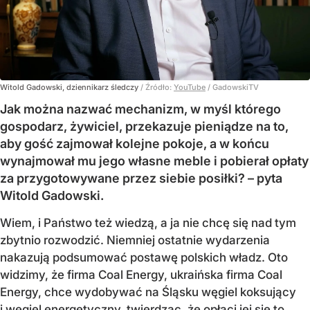
Witold Gadowski, dziennikarz śledczy
/ Źródło:
YouTube
/
GadowskiTV
Jak można nazwać mechanizm, w myśl którego
gospodarz, żywiciel, przekazuje pieniądze na to,
aby gość zajmował kolejne pokoje, a w końcu
wynajmował mu jego własne meble i pobierał opłaty
za przygotowywane przez siebie posiłki? – pyta
Witold Gadowski.
Wiem, i Państwo też wiedzą, a ja nie chcę się nad tym
zbytnio rozwodzić. Niemniej ostatnie wydarzenia
nakazują podsumować postawę polskich władz. Oto
widzimy, że firma Coal Energy, ukraińska firma Coal
Energy, chce wydobywać na Śląsku węgiel koksujący
i węgiel energetyczny, twierdząc, że opłaci jej się to,