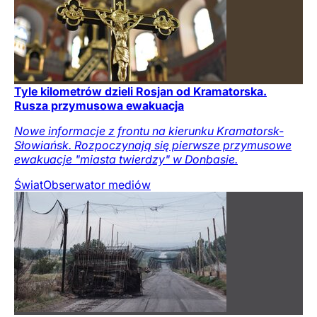
Tyle kilometrów dzieli Rosjan od Kramatorska.
Rusza przymusowa ewakuacja
Nowe informacje z frontu na kierunku Kramatorsk-
Słowiańsk. Rozpoczynają się pierwsze przymusowe
ewakuacje "miasta twierdzy" w Donbasie.
Świat
Obserwator mediów