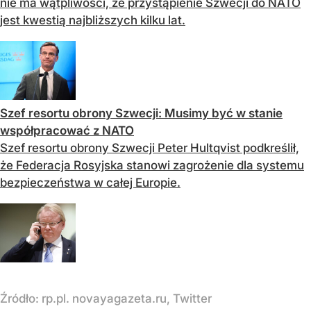
nie ma wątpliwości, że przystąpienie Szwecji do NATO
jest kwestią najbliższych kilku lat.
Szef resortu obrony Szwecji: Musimy być w stanie
współpracować z NATO
Szef resortu obrony Szwecji Peter Hultqvist podkreślił,
że Federacja Rosyjska stanowi zagrożenie dla systemu
bezpieczeństwa w całej Europie.
Źródło:
rp.pl. novayagazeta.ru, Twitter