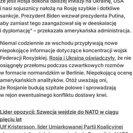
że jeśli Rosja dokona dalszej inwazji na Ukrainę, USA
i nasi sojusznicy nałożą na Rosję szybkie i dotkliwe
sankcje. Prezydent Biden wezwał prezydenta Putina,
aby zamiast tego zaangażował się w deeskalację
i dyplomację" – przekazała amerykańska administracja.
Niemal codziennie ze wschodu przypływają nowe
niepokojące informacje dotyczące koncentracji wojsk
Federacji Rosyjskiej.
Rosja i Ukraina oświadczyły
, że nie
osiągnęły przełomu podczas czwartkowych rozmów
w formacie normandzkim w Berlinie. Niepokojącą ocenę
amerykańskich analityków. Otóż uważają oni,
że Rosjanie budują szpitale polowe i sprowadzają
w rejon ewentualnego konfliktu dostawy krwi.
Lider opozycji: Szwecja wejdzie do NATO w ciągu
pięciu lat
Ulf Kristersson, lider Umiarkowanej Partii Koalicyjnej