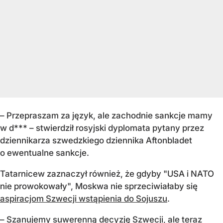
– Przepraszam za język, ale zachodnie sankcje mamy
w d*** – stwierdził rosyjski dyplomata pytany przez
dziennikarza szwedzkiego dziennika Aftonbladet
o ewentualne sankcje.
Tatarnicew zaznaczył również, że gdyby "USA i NATO
nie prowokowały", Moskwa nie sprzeciwiałaby się
aspiracjom Szwecji wstąpienia do Sojuszu
.
– Szanujemy suwerenną decyzję Szwecji, ale teraz