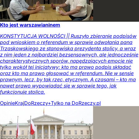
Kto jest warszawianinem
KONSTYTUCJA WOLNOŚCI || Ruszyło zbieranie podpisów
pod wnioskiem o referendum w sprawie odwołania pana
Trzaskowskiego ze stanowiska prezydenta stolicy, a wraz
z nim jeden z najbardziej bezsensownych, ale jednocześnie
charakterystycznych sporów, napędzających emocje nie
tylko wokół tej inicjatywy: kto ma prawo podpis składać
oraz kto ma prawo głosować w referendum. Nie w sensie
prawnym, lecz, by tak rzec, etycznym. A czasami – kto ma
nawet prawo wypowiadać się w sprawie tego, jak
funkcjonuje stolica.
Opinie
Kraj
DoRzeczy+
Tylko na DoRzeczy.pl