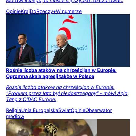
Morawieckiego, to musiał się szybko rozczarować.
Opinie
Kraj
DoRzeczy+
W numerze
Rośnie liczba ataków na chrześcijan w Europie.
Ogromna skala agresji także w Polsce
Rośnie liczba ataków na chrześcijan w Europie.
"Problem przez lata był niedostrzegany" – mówi Anja
Tang z OIDAC Europe.
Religia
Unia Europejska
Świat
Opinie
Obserwator
mediów