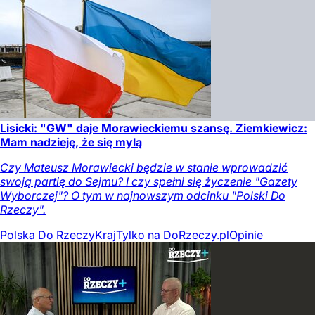
Lisicki: "GW" daje Morawieckiemu szansę. Ziemkiewicz:
Mam nadzieję, że się mylą
Czy Mateusz Morawiecki będzie w stanie wprowadzić
swoją partię do Sejmu? I czy spełni się życzenie "Gazety
Wyborczej"? O tym w najnowszym odcinku "Polski Do
Rzeczy".
Polska Do Rzeczy
Kraj
Tylko na DoRzeczy.pl
Opinie