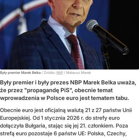
Były premier Marek Belka
/ Źródło:
PAP
/
Mateusz Marek
Były premier i były prezes NBP Marek Belka uważa,
że przez "propagandę PiS", obecnie temat
wprowadzenia w Polsce euro jest tematem tabu.
Obecnie euro jest oficjalną walutą 21 z 27 państw Unii
Europejskiej. Od 1 stycznia 2026 r. do strefy euro
dołączyła Bułgaria, stając się jej 21. członkiem.
Poza
strefą euro pozostaje 6 państw UE:
Polska, Czechy,