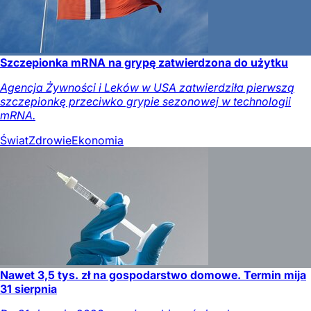
Szczepionka mRNA na grypę zatwierdzona do użytku
Agencja Żywności i Leków w USA zatwierdziła pierwszą
szczepionkę przeciwko grypie sezonowej w technologii
mRNA.
Świat
Zdrowie
Ekonomia
Nawet 3,5 tys. zł na gospodarstwo domowe. Termin mija
31 sierpnia