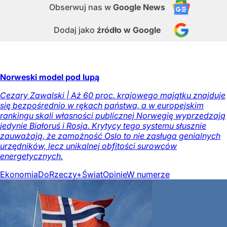
Obserwuj nas
w
Google News
Dodaj jako
źródło w Google
Norweski model pod lupą
Cezary Zawalski | Aż 60 proc. krajowego majątku znajduje
się bezpośrednio w rękach państwa, a w europejskim
rankingu skali własności publicznej Norwegię wyprzedzają
jedynie Białoruś i Rosja. Krytycy tego systemu słusznie
zauważają, że zamożność Oslo to nie zasługa genialnych
urzędników, lecz unikalnej obfitości surowców
energetycznych.
Ekonomia
DoRzeczy+
Świat
Opinie
W numerze