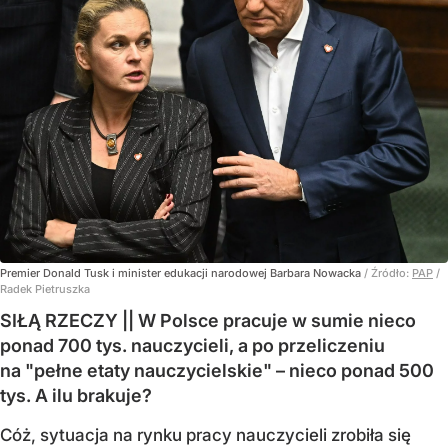
Premier Donald Tusk i minister edukacji narodowej Barbara Nowacka
/ Źródło:
PAP
/
Radek Pietruszka
SIŁĄ RZECZY || W Polsce pracuje w sumie nieco
ponad 700 tys. nauczycieli, a po przeliczeniu
na "pełne etaty nauczycielskie" – nieco ponad 500
tys. A ilu brakuje?
Cóż, sytuacja na rynku pracy nauczycieli zrobiła się