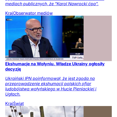
mediach publicznych, że "Karol Nawrocki ćpa".
Kraj
Obserwator mediów
Ekshumacje na Wołyniu. Władze Ukrainy ogłosiły
decyzję
Ukraiński IPN poinformował, że jest zgoda na
przeprowadzenie ekshumacji polskich ofiar
ludobójstwa wołyńskiego w Hucie Pieniackiej i
Ugłach.
Kraj
Świat