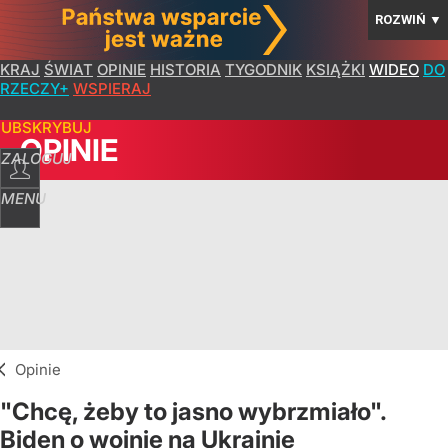
ROZWIŃ
▼
KRAJ
ŚWIAT
OPINIE
HISTORIA
TYGODNIK
KSIĄŻKI
WIDEO
DO
RZECZY+
WSPIERAJ
SUBSKRYBUJ
OPINIE
ZALOGUJ
MENU
Opinie
"Chcę, żeby to jasno wybrzmiało".
Biden o wojnie na Ukrainie