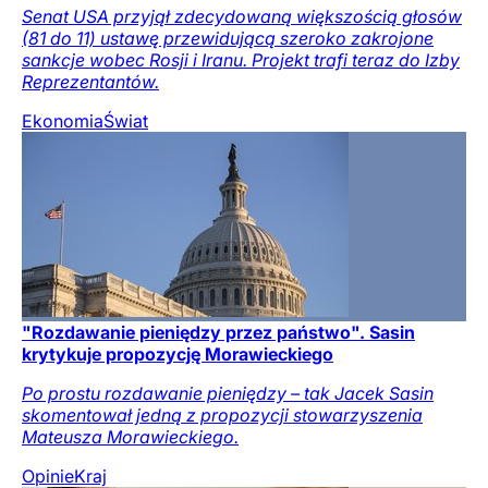
Senat USA przyjął zdecydowaną większością głosów
(81 do 11) ustawę przewidującą szeroko zakrojone
sankcje wobec Rosji i Iranu. Projekt trafi teraz do Izby
Reprezentantów.
Ekonomia
Świat
"Rozdawanie pieniędzy przez państwo". Sasin
krytykuje propozycję Morawieckiego
Po prostu rozdawanie pieniędzy – tak Jacek Sasin
skomentował jedną z propozycji stowarzyszenia
Mateusza Morawieckiego.
Opinie
Kraj