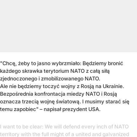
"Chcę, żeby to jasno wybrzmiało: Będziemy bronić
każdego skrawka terytorium NATO z całą siłą
zjednoczonego i zmobilizowanego NATO.
Ale nie będziemy toczyć wojny z Rosją na Ukrainie.
Bezpośrednia konfrontacja miedzy NATO i Rosją
oznacza trzecią wojnę światową. I musimy starać się
temu zapobiec" – napisał prezydent USA.
I want to be clear: We will defend every inch of NATO
territory with the full might of a united and galvanized