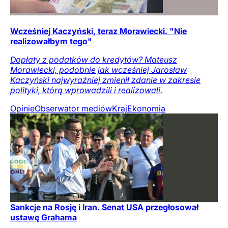
Wcześniej Kaczyński, teraz Morawiecki. "Nie
realizowałbym tego"
Dopłaty z podatków do kredytów? Mateusz
Morawiecki, podobnie jak wcześniej Jarosław
Kaczyński najwyraźniej zmienił zdanie w zakresie
polityki, którą wprowadzili i realizowali.
Opinie
Obserwator mediów
Kraj
Ekonomia
Sankcje na Rosję i Iran. Senat USA przegłosował
ustawę Grahama