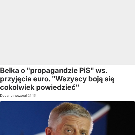
Belka o "propagandzie PiS" ws.
przyjęcia euro. "Wszyscy boją się
cokolwiek powiedzieć"
Dodano:
wczoraj
21:15