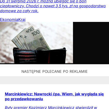
Do 31 sierpnia 2026 r. można ubiegać się o bon
ciepłowniczy. Chodzi o nawet 3,5 tys. zł na gospodarstwo
domowe za cały rok.
Ekonomia
Kraj
Marcinkiewicz: Nawrocki ćpa. Wiem, jak wygląda się
po przedawkowaniu
Były premier Kazimierz Marcinkiewicz stwierdził w