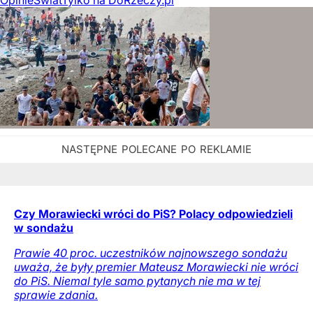
Czy Morawiecki wróci do PiS? Polacy odpowiedzieli
w sondażu
Prawie 40 proc. uczestników najnowszego sondażu
uważa, że były premier Mateusz Morawiecki nie wróci
do PiS. Niemal tyle samo pytanych nie ma w tej
sprawie zdania.