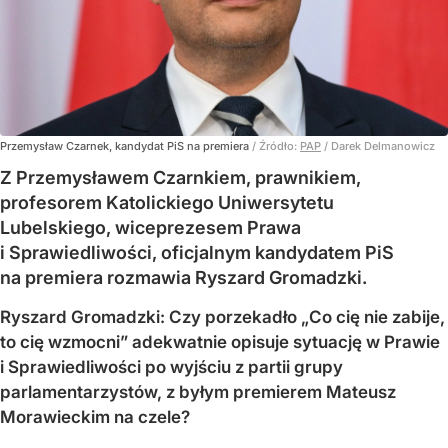
Przemysław Czarnek, kandydat PiS na premiera
/ Źródło:
PAP
/
Darek Delmanowicz
Z Przemysławem Czarnkiem, prawnikiem,
profesorem Katolickiego Uniwersytetu
Lubelskiego, wiceprezesem Prawa
i Sprawiedliwości, oficjalnym kandydatem PiS
na premiera rozmawia Ryszard Gromadzki.
Ryszard Gromadzki: Czy porzekadło „Co cię nie zabije,
to cię wzmocni” adekwatnie opisuje sytuację w Prawie
i Sprawiedliwości po wyjściu z partii grupy
parlamentarzystów, z byłym premierem Mateusz
Morawieckim na czele?