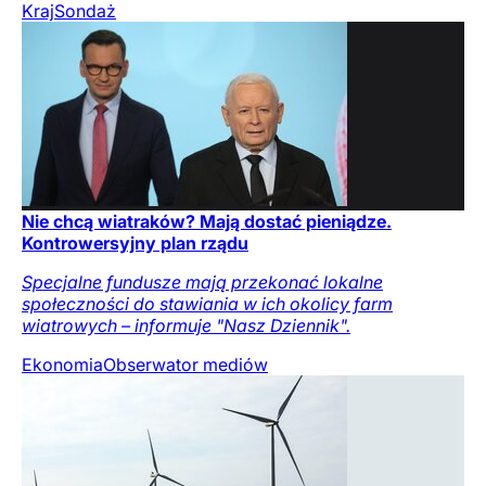
Kraj
Sondaż
Nie chcą wiatraków? Mają dostać pieniądze.
Kontrowersyjny plan rządu
Specjalne fundusze mają przekonać lokalne
społeczności do stawiania w ich okolicy farm
wiatrowych – informuje "Nasz Dziennik".
Ekonomia
Obserwator mediów