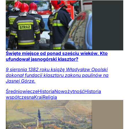
Święte miejsce od ponad sześciu wieków. Kto
ufundował jasnogórski klasztor?
9 sierpnia 1382 roku książę Władysław Opolski
dokonał fundacji klasztoru zakonu paulinów na
Jasnej Górze.
Średniowiecze
Historia
Nowożytność
Historia
współczesna
Kraj
Religia