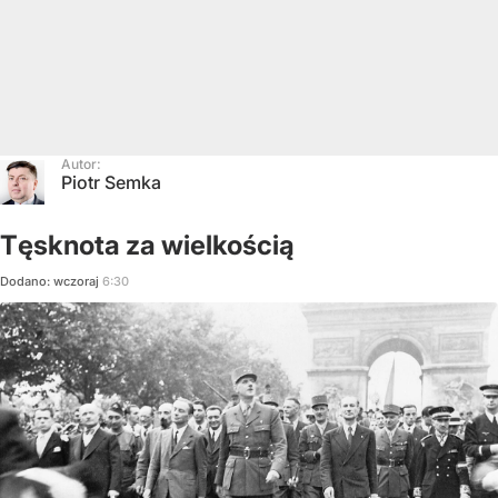
Autor:
Piotr Semka
Tęsknota za wielkością
Dodano:
wczoraj
6:30