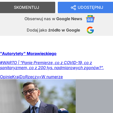
SKOMENTUJ
UDOSTĘPNIJ
Obserwuj nas
w
Google News
Dodaj jako
źródło w Google
"Autorytety" Morawieckiego
#WARTO | "Panie Premierze, co z COVID-19, co z
sanitaryzmem, co z 200 tys. nadmiarowych zgonów?".
Opinie
Kraj
DoRzeczy+
W numerze