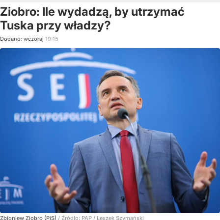
Ziobro: Ile wydadzą, by utrzymać
Tuska przy władzy?
Dodano:
wczoraj
19:15
Zbigniew Ziobro (PiS)
/ Źródło:
PAP
/
Leszek Szymański