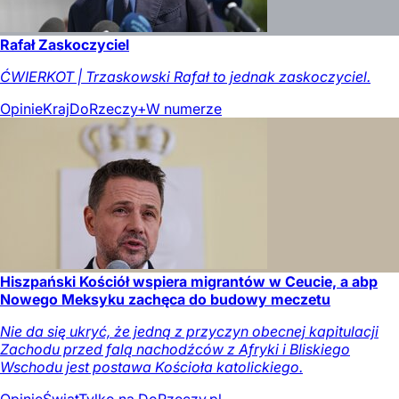
Rafał Zaskoczyciel
ĆWIERKOT | Trzaskowski Rafał to jednak zaskoczyciel.
Opinie
Kraj
DoRzeczy+
W numerze
Hiszpański Kościół wspiera migrantów w Ceucie, a abp
Nowego Meksyku zachęca do budowy meczetu
Nie da się ukryć, że jedną z przyczyn obecnej kapitulacji
Zachodu przed falą nachodźców z Afryki i Bliskiego
Wschodu jest postawa Kościoła katolickiego.
Opinie
Świat
Tylko na DoRzeczy.pl