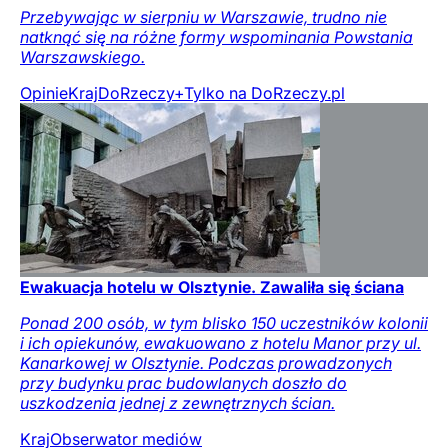
Przebywając w sierpniu w Warszawie, trudno nie
natknąć się na różne formy wspominania Powstania
Warszawskiego.
Opinie
Kraj
DoRzeczy+
Tylko na DoRzeczy.pl
Ewakuacja hotelu w Olsztynie. Zawaliła się ściana
Ponad 200 osób, w tym blisko 150 uczestników kolonii
i ich opiekunów, ewakuowano z hotelu Manor przy ul.
Kanarkowej w Olsztynie. Podczas prowadzonych
przy budynku prac budowlanych doszło do
uszkodzenia jednej z zewnętrznych ścian.
Kraj
Obserwator mediów