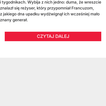
i tygodnikach. Wybija z nich jedno: duma, że wreszcie
znalazł się reżyser, który przypomniał Francuzom,
z jakiego dna upadku wydźwignął ich wcześniej mało
znany generał.
CZYTAJ DALEJ