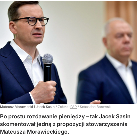
Mateusz Morawiecki i Jacek Sasin
/ Źródło:
PAP
/
Sebastian Borowski
Po prostu rozdawanie pieniędzy – tak Jacek Sasin
skomentował jedną z propozycji stowarzyszenia
Mateusza Morawieckiego.