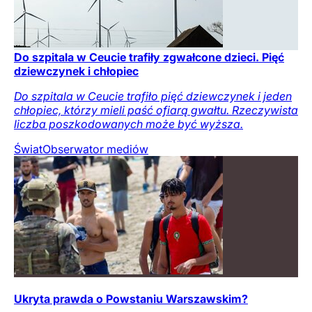
Do szpitala w Ceucie trafiły zgwałcone dzieci. Pięć
dziewczynek i chłopiec
Do szpitala w Ceucie trafiło pięć dziewczynek i jeden
chłopiec, którzy mieli paść ofiarą gwałtu. Rzeczywista
liczba poszkodowanych może być wyższa.
Świat
Obserwator mediów
Ukryta prawda o Powstaniu Warszawskim?