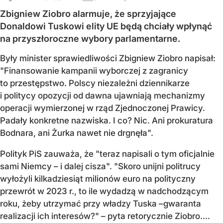
Zbigniew Ziobro alarmuje, że sprzyjające
Donaldowi Tuskowi elity UE będą chciały wpłynąć
na przyszłoroczne wybory parlamentarne.
Były minister sprawiedliwości Zbigniew Ziobro napisał:
"Finansowanie kampanii wyborczej z zagranicy
to przestępstwo. Polscy niezależni dziennikarze
i politycy opozycji od dawna ujawniają mechanizmy
operacji wymierzonej w rząd Zjednoczonej Prawicy.
Padały konkretne nazwiska. I co? Nic. Ani prokuratura
Bodnara, ani Żurka nawet nie drgnęła".
Polityk PiS zauważa, że "teraz napisali o tym oficjalnie
sami Niemcy – i dalej cisza". "Skoro unijni politrucy
wyłożyli kilkadziesiąt milionów euro na polityczny
przewrót w 2023 r., to ile wydadzą w nadchodzącym
roku, żeby utrzymać przy władzy Tuska –gwaranta
realizacji ich interesów?" – pyta retorycznie Ziobro....