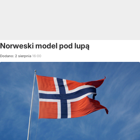
Norweski model pod lupą
Dodano:
2
sierpnia
16:00