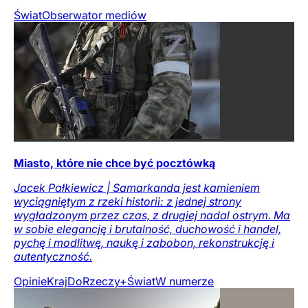
Świat
Obserwator mediów
Miasto, które nie chce być pocztówką
Jacek Pałkiewicz | Samarkanda jest kamieniem
wyciągniętym z rzeki historii: z jednej strony
wygładzonym przez czas, z drugiej nadal ostrym. Ma
w sobie elegancję i brutalność, duchowość i handel,
pychę i modlitwę, naukę i zabobon, rekonstrukcję i
autentyczność.
Opinie
Kraj
DoRzeczy+
Świat
W numerze