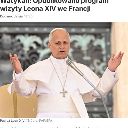
Watykan: Opublikowano program
wizyty Leona XIV we Francji
Dodano:
dzisiaj
12:30
Papież Leon XIV
/ Źródło:
PAP/EPA