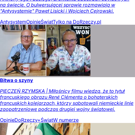
na świecie. O bulwersującej sprawie rozmawiają w
"Antysystemie" Paweł Lisicki i Wojciech Cejrowski.
Antysystem
Opinie
Świat
Tylko na DoRzeczy.pl
Bitwa o szyny
PIECZEŃ RZYMSKA | Miłośnicy filmu wiedzą, że to tytuł
francuskiego obrazu René Clémenta o bohaterskich
francuskich kolejarzach, którzy sabotowali niemieckie linie
zaopatrzeniowe podczas drugiej wojny światowej.
Opinie
DoRzeczy+
Świat
W numerze