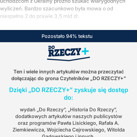
uchodźcom z Ukrainy próżno szukać wiarygodnych
wyliczeń. Bardzo szacunkowo była mowa o od
niespełna 2 do prawie 3,5 mld zł.
Pozostało 94% tekstu
Ten i wiele innych artykułów można przeczytać
dołączając do grona Czytelników
„DO RZECZY+”
Dzięki „DO RZECZY+” zyskuje się dostęp
do:
wydań „Do Rzeczy”, „Historia Do Rzeczy”,
dodatkowych artykułów naszych publicystów
oraz programów Pawła Lisickiego, Rafała A.
Ziemkiewicza, Wojciecha Cejrowskiego, Witolda
Gadowskiego i innych.