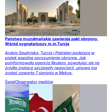
Państwa muzułmańskie zawierają pakt obronny.
Wśród sygnatariuszy m.in.Turcja
Arabia Saudyjska, Turcja i Pakistan podpiszą w
piątek wspólne porozumienie obronne. Jak
poinformowała agencja Reutera, powołując się na
źródła znające szczegóły negocjacji, umowa ma
zostać zawarta 7 sierpnia w Mekce.
Świat
Obserwator mediów