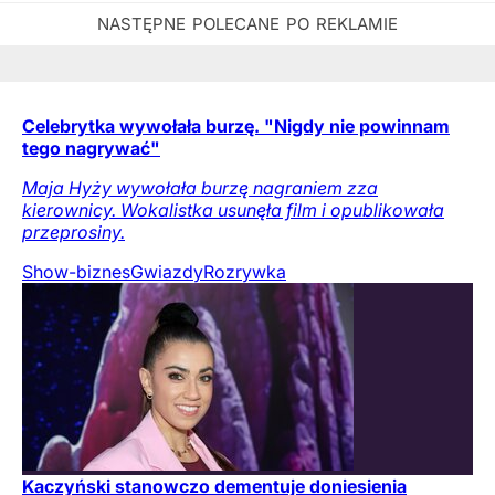
Celebrytka wywołała burzę. "Nigdy nie powinnam
tego nagrywać"
Maja Hyży wywołała burzę nagraniem zza
kierownicy. Wokalistka usunęła film i opublikowała
przeprosiny.
Show-biznes
Gwiazdy
Rozrywka
Kaczyński stanowczo dementuje doniesienia