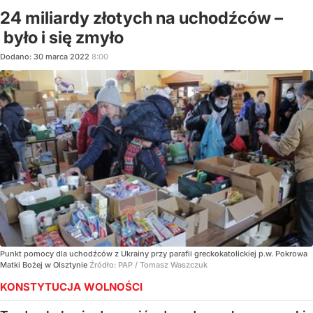
24 miliardy złotych na uchodźców –
było i się zmyło
Dodano:
30
marca
2022
8:00
Punkt pomocy dla uchodźców z Ukrainy przy parafii greckokatolickiej p.w. Pokrowa
Matki Bożej w Olsztynie
Źródło:
PAP
/
Tomasz Waszczuk
KONSTYTUCJA WOLNOŚCI