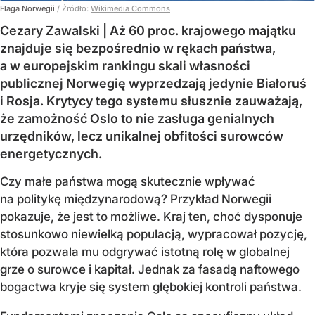
Flaga Norwegii
/ Źródło:
Wikimedia Commons
Cezary Zawalski | Aż 60 proc. krajowego majątku
znajduje się bezpośrednio w rękach państwa,
a w europejskim rankingu skali własności
publicznej Norwegię wyprzedzają jedynie Białoruś
i Rosja. Krytycy tego systemu słusznie zauważają,
że zamożność Oslo to nie zasługa genialnych
urzędników, lecz unikalnej obfitości surowców
energetycznych.
Czy małe państwa mogą skutecznie wpływać
na politykę międzynarodową? Przykład Norwegii
pokazuje, że jest to możliwe. Kraj ten, choć dysponuje
stosunkowo niewielką populacją, wypracował pozycję,
która pozwala mu odgrywać istotną rolę w globalnej
grze o surowce i kapitał. Jednak za fasadą naftowego
bogactwa kryje się system głębokiej kontroli państwa.