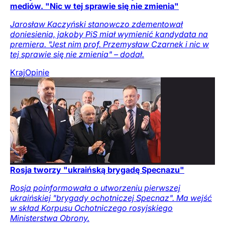
mediów. "Nic w tej sprawie się nie zmienia"
Jarosław Kaczyński stanowczo zdementował
doniesienia, jakoby PiS miał wymienić kandydata na
premiera. "Jest nim prof. Przemysław Czarnek i nic w
tej sprawie się nie zmienia" – dodał.
Kraj
Opinie
Rosja tworzy "ukraińską brygadę Specnazu"
Rosja poinformowała o utworzeniu pierwszej
ukraińskiej "brygady ochotniczej Specnaz". Ma wejść
w skład Korpusu Ochotniczego rosyjskiego
Ministerstwa Obrony.