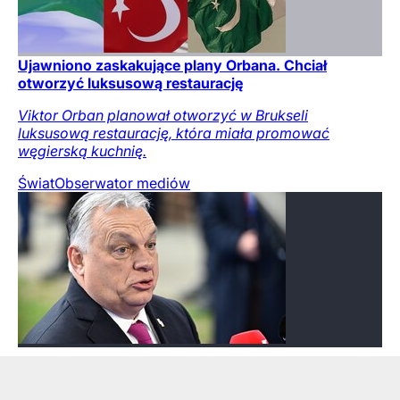
Ujawniono zaskakujące plany Orbana. Chciał
otworzyć luksusową restaurację
Viktor Orban planował otworzyć w Brukseli
luksusową restaurację, która miała promować
węgierską kuchnię.
Świat
Obserwator mediów