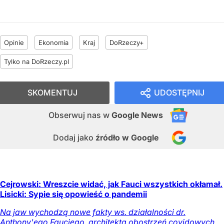
Opinie
Ekonomia
Kraj
DoRzeczy+
Tylko na DoRzeczy.pl
SKOMENTUJ
UDOSTĘPNIJ
Obserwuj nas
w
Google News
Dodaj jako
źródło w Google
Cejrowski: Wreszcie widać, jak Fauci wszystkich okłamał.
Lisicki: Sypie się opowieść o pandemii
Na jaw wychodzą nowe fakty ws. działalności dr.
Anthony'ego Fauciego, architekta obostrzeń covidowych