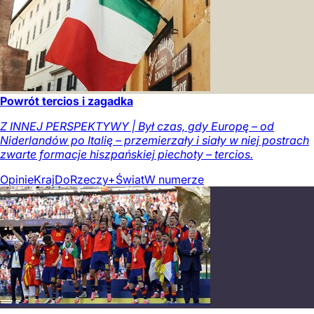
Powrót tercios i zagadka
Z INNEJ PERSPEKTYWY | Był czas, gdy Europę – od
Niderlandów po Italię – przemierzały i siały w niej postrach
zwarte formacje hiszpańskiej piechoty – tercios.
Opinie
Kraj
DoRzeczy+
Świat
W numerze