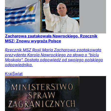
Zacharowa zaatakowała Nawrockiego. Rzecznik
MSZ: Znowu wygraża Polsce
Rzecznik MSZ Rosji Maria Zacharowa zaatakowała
prezydenta Karola Nawrockiego za słowa o "biciu
Moskala". Dostała odpowiedź od swojego polskiego
odpowiednika.
Kraj
Świat