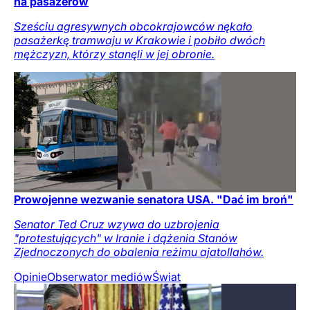
na pasażerów
Sześciu agresywnych obcokrajowców nękało
pasażerkę tramwaju w Krakowie i pobiło dwóch
mężczyzn, którzy stanęli w jej obronie.
Prowojenne wezwanie senatora USA. "Dać im broń"
Senator Ted Cruz wzywa do uzbrojenia
"protestujących" w Iranie i dążenia Stanów
Zjednoczonych do obalenia reżimu ajatollahów.
Opinie
Obserwator mediów
Świat