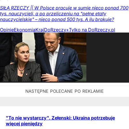
SIŁĄ RZECZY || W Polsce pracuje w sumie nieco ponad 700
tys. nauczycieli, a po przeliczeniu na "pełne etaty
nauczycielskie" – nieco ponad 500 tys. A ilu brakuje?
Opinie
Ekonomia
Kraj
DoRzeczy+
Tylko na DoRzeczy.pl
"To nie wystarczy". Zełenski: Ukraina potrzebuje
więcej pieniędzy