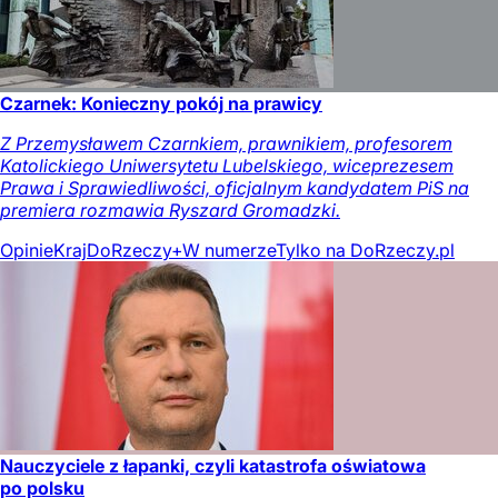
Czarnek: Konieczny pokój na prawicy
Z Przemysławem Czarnkiem, prawnikiem, profesorem
Katolickiego Uniwersytetu Lubelskiego, wiceprezesem
Prawa i Sprawiedliwości, oficjalnym kandydatem PiS na
premiera rozmawia Ryszard Gromadzki.
Opinie
Kraj
DoRzeczy+
W numerze
Tylko na DoRzeczy.pl
Nauczyciele z łapanki, czyli katastrofa oświatowa
po polsku