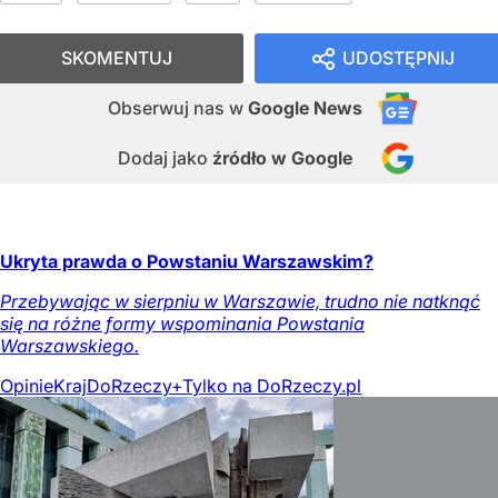
SKOMENTUJ
UDOSTĘPNIJ
Obserwuj nas
w
Google News
Dodaj jako
źródło w Google
Ukryta prawda o Powstaniu Warszawskim?
Przebywając w sierpniu w Warszawie, trudno nie natknąć
się na różne formy wspominania Powstania
Warszawskiego.
Opinie
Kraj
DoRzeczy+
Tylko na DoRzeczy.pl