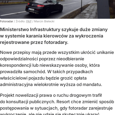
Fotoradar
/ Źródło:
PAP
/
Marcin Bielecki
Ministerstwo Infrastruktury szykuje duże zmiany
w systemie karania kierowców za wykroczenia
rejestrowane przez fotoradary.
Nowe przepisy mają przede wszystkim ukrócić unikanie
odpowiedzialności poprzez nieodbieranie
korespondencji lub niewskazywanie osoby, która
prowadziła samochód. W takich przypadkach
właścicielowi pojazdu będzie grozić opłata
administracyjna wielokrotnie wyższa od mandatu.
Projekt nowelizacji prawa o ruchu drogowym trafił
do konsultacji publicznych. Resort chce zmienić sposób
postępowania w sytuacjach, gdy fotoradar zarejestruje
wykroczenie, ale nie udaje się skutecznie ukarać