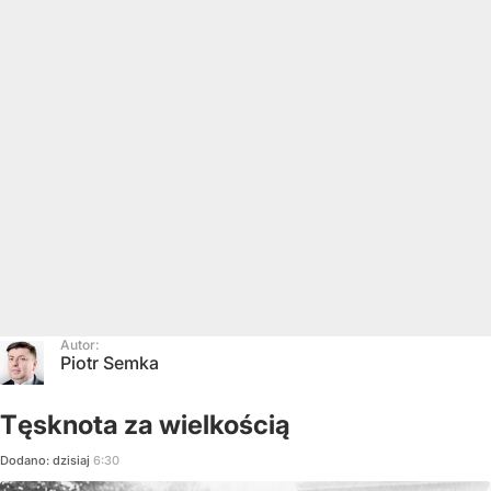
Autor:
Piotr Semka
Tęsknota za wielkością
Dodano:
dzisiaj
6:30