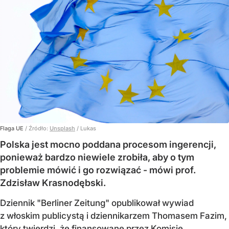
Flaga UE
/ Źródło:
Unsplash
/
Lukas
Polska jest mocno poddana procesom ingerencji,
ponieważ bardzo niewiele zrobiła, aby o tym
problemie mówić i go rozwiązać - mówi prof.
Zdzisław Krasnodębski.
Dziennik "Berliner Zeitung" opublikował wywiad
z włoskim publicystą i dziennikarzem Thomasem Fazim,
który twierdzi, że finansowane przez Komisję