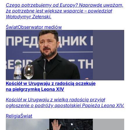
Czego potrzebujemy od Europy? Naprawdę uważam,
że potrzebne jest większe wsparcie – powiedział
Wołodymyr Zełenski.
Świat
Obserwator mediów
Kościół w Urugwaju z radością oczekuje
na pielgrzymkę Leona XIV
Kościół w Urugwaju z wielką radością przyjął
ogłoszenie o podróży apostolskiej Papieża Leona XIV.
Religia
Świat