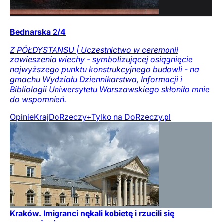
Bednarska 2/4
Z PÓŁDYSTANSU | Uczestnictwo w ceremonii
zawieszenia wiechy - symbolizującej osiągnięcie
najwyższego punktu konstrukcyjnego budowli - na
gmachu Wydziału Dziennikarstwa, Informacji i
Bibliologii Uniwersytetu Warszawskiego skłoniło mnie
do wspomnień.
Opinie
Kraj
DoRzeczy+
Tylko na DoRzeczy.pl
Kraków. Imigranci nękali kobietę i rzucili się