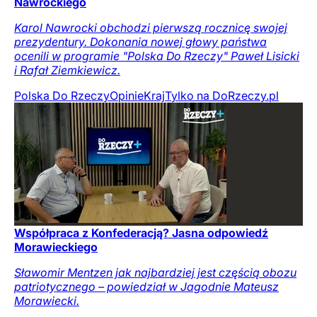
Nawrockiego
Karol Nawrocki obchodzi pierwszą rocznicę swojej
prezydentury. Dokonania nowej głowy państwa
ocenili w programie "Polska Do Rzeczy" Paweł Lisicki
i Rafał Ziemkiewicz.
Polska Do Rzeczy
Opinie
Kraj
Tylko na DoRzeczy.pl
Współpraca z Konfederacją? Jasna odpowiedź
Morawieckiego
Sławomir Mentzen jak najbardziej jest częścią obozu
patriotycznego – powiedział w Jagodnie Mateusz
Morawiecki.