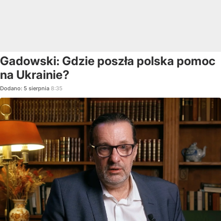
Gadowski: Gdzie poszła polska pomoc
na Ukrainie?
Dodano:
5
sierpnia
8:35