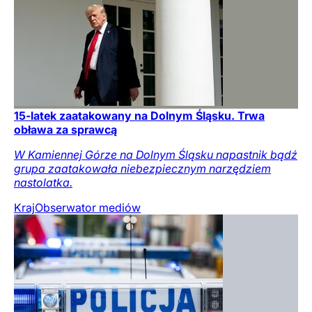
15-latek zaatakowany na Dolnym Śląsku. Trwa
obława za sprawcą
W Kamiennej Górze na Dolnym Śląsku napastnik bądź
grupa zaatakowała niebezpiecznym narzędziem
nastolatka.
Kraj
Obserwator mediów