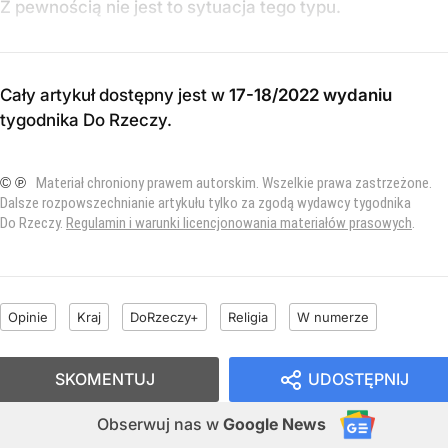
Z pewnością nie jest to sytuacja tego typu.
Cały artykuł dostępny jest w
17-18/2022 wydaniu
tygodnika Do Rzeczy
.
© ℗
Materiał chroniony prawem autorskim. Wszelkie prawa zastrzeżone.
Dalsze rozpowszechnianie artykułu tylko za zgodą wydawcy tygodnika
Do Rzeczy.
Regulamin i warunki licencjonowania materiałów prasowych
.
Opinie
Kraj
DoRzeczy+
Religia
W numerze
SKOMENTUJ
UDOSTĘPNIJ
Obserwuj nas
w
Google News