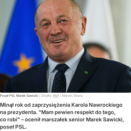
Poseł PSL Marek Sawicki
/ Źródło:
PAP
/
Marcin Obara
Minął rok od zaprzysiężenia Karola Nawrockiego
na prezydenta. "Mam pewien respekt do tego,
co robi" – ocenił marszałek senior Marek Sawicki,
poseł PSL.