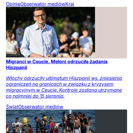
Opinie
Obserwator mediów
Kraj
Migranci w Ceucie. Meloni odrzuciła żądania
Hiszpanii
Włochy odrzuciły ultimatum Hiszpanii ws. zniesienia
ograniczeń na granicach w związku z kryzysem
migracyjnym w Ceucie. Kontrole zostaną utrzymane
co najmniej do 15 sierpnia.
Świat
Obserwator mediów