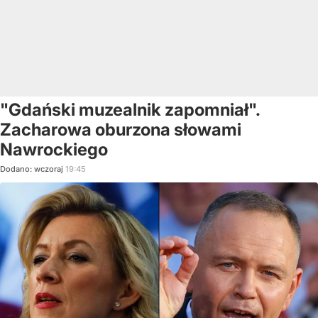
"Gdański muzealnik zapomniał".
Zacharowa oburzona słowami
Nawrockiego
Dodano:
wczoraj
19:45