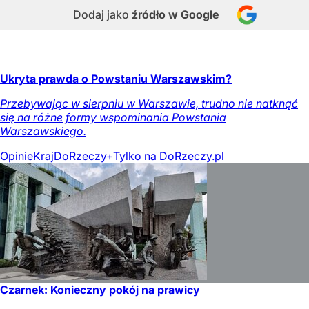
Dodaj jako
źródło w Google
Ukryta prawda o Powstaniu Warszawskim?
Przebywając w sierpniu w Warszawie, trudno nie natknąć
się na różne formy wspominania Powstania
Warszawskiego.
Opinie
Kraj
DoRzeczy+
Tylko na DoRzeczy.pl
Czarnek: Konieczny pokój na prawicy