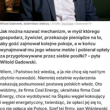
Witold Gadowski, dziennikarz śledczy
/ Źródło:
YouTube
/
GadowskiTV
Jak można nazwać mechanizm, w myśl którego
gospodarz, żywiciel, przekazuje pieniądze na to,
aby gość zajmował kolejne pokoje, a w końcu
wynajmował mu jego własne meble i pobierał opłaty
za przygotowywane przez siebie posiłki? – pyta
Witold Gadowski.
Wiem, i Państwo też wiedzą, a ja nie chcę się nad tym
zbytnio rozwodzić. Niemniej ostatnie wydarzenia
nakazują podsumować postawę polskich władz. Oto
widzimy, że firma Coal Energy, ukraińska firma Coal
Energy, chce wydobywać na Śląsku węgiel koksujący
i węgiel energetyczny, twierdząc, że opłaci jej się to,
co nie opłaca się Polsce. Szef tej firmy, pan Wiśniewski,