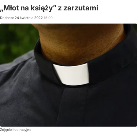
„Młot na księży” z zarzutami
Dodano:
24
kwietnia
2022
16:00
Zdjęcie ilustracyjne