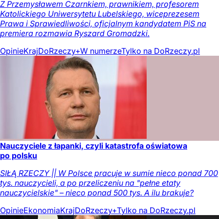
Z Przemysławem Czarnkiem, prawnikiem, profesorem
Katolickiego Uniwersytetu Lubelskiego, wiceprezesem
Prawa i Sprawiedliwości, oficjalnym kandydatem PiS na
premiera rozmawia Ryszard Gromadzki.
Opinie
Kraj
DoRzeczy+
W numerze
Tylko na DoRzeczy.pl
Nauczyciele z łapanki, czyli katastrofa oświatowa
po polsku
SIŁĄ RZECZY || W Polsce pracuje w sumie nieco ponad 700
tys. nauczycieli, a po przeliczeniu na "pełne etaty
nauczycielskie" – nieco ponad 500 tys. A ilu brakuje?
Opinie
Ekonomia
Kraj
DoRzeczy+
Tylko na DoRzeczy.pl