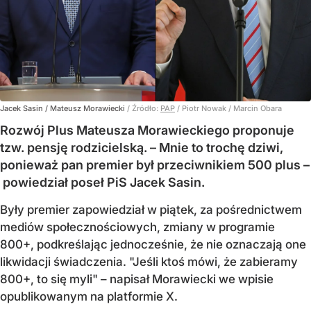
Jacek Sasin / Mateusz Morawiecki
/ Źródło:
PAP
/
Piotr Nowak / Marcin Obara
Rozwój Plus Mateusza Morawieckiego proponuje
tzw. pensję rodzicielską. – Mnie to trochę dziwi,
ponieważ pan premier był przeciwnikiem 500 plus –
powiedział poseł PiS Jacek Sasin.
Były premier zapowiedział w piątek, za pośrednictwem
mediów społecznościowych, zmiany w programie
800+, podkreślając jednocześnie, że nie oznaczają one
likwidacji świadczenia. "Jeśli ktoś mówi, że zabieramy
800+, to się myli" – napisał Morawiecki we wpisie
opublikowanym na platformie X.