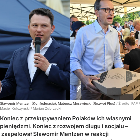
Sławomir Mentzen (Konfederacja), Mateusz Morawiecki (Rozwój Plus)
/ Źródło:
PAP
/
Maciej Kulczyński / Marian Zubrzycki
Koniec z przekupywaniem Polaków ich własnymi
pieniędzmi. Koniec z rozwojem długu i socjalu –
zaapelował Sławomir Mentzen w reakcji