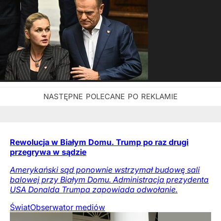
Rewolucja w Białym Domu. Trump po raz drugi
przegrywa w sądzie
Amerykański sąd ponownie wstrzymał budowę sali
balowej przy Białym Domu. Administracja prezydenta
USA Donalda Trumpa zapowiada odwołanie.
Świat
Obserwator mediów