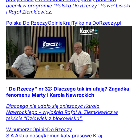
ocenili w programie "Polska Do Rzeczy" Paweł Lisicki
i Rafał Ziemkiewicz.
Polska Do Rzeczy
Opinie
Kraj
Tylko na DoRzeczy.pl
"Do Rzeczy" nr 32: Dlaczego tak im ufają? Zagadka
fenomenu Marty i Karola Nawrockich
Dlaczego nie udało się zniszczyć Karola
Nawrockiego – wyjaśnia Rafał A. Ziemkiewicz w
tekście "Człowiek z blokowiska".
W numerze
Opinie
Do Rzeczy
S.A.
Aktualności/komunikaty prasowe
Kraj