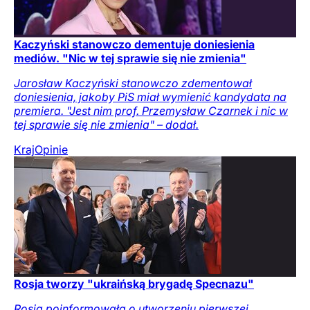
Kaczyński stanowczo dementuje doniesienia
mediów. "Nic w tej sprawie się nie zmienia"
Jarosław Kaczyński stanowczo zdementował
doniesienia, jakoby PiS miał wymienić kandydata na
premiera. "Jest nim prof. Przemysław Czarnek i nic w
tej sprawie się nie zmienia" – dodał.
Kraj
Opinie
Rosja tworzy "ukraińską brygadę Specnazu"
Rosja poinformowała o utworzeniu pierwszej