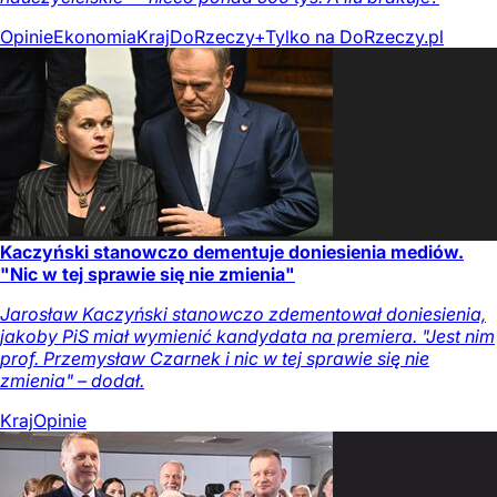
Opinie
Ekonomia
Kraj
DoRzeczy+
Tylko na DoRzeczy.pl
Kaczyński stanowczo dementuje doniesienia mediów.
"Nic w tej sprawie się nie zmienia"
Jarosław Kaczyński stanowczo zdementował doniesienia,
jakoby PiS miał wymienić kandydata na premiera. "Jest nim
prof. Przemysław Czarnek i nic w tej sprawie się nie
zmienia" – dodał.
Kraj
Opinie