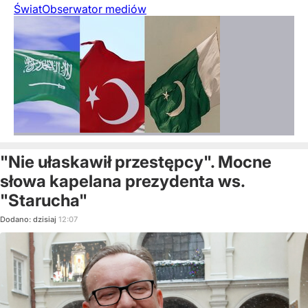
Świat
Obserwator mediów
"Nie ułaskawił przestępcy". Mocne
słowa kapelana prezydenta ws.
"Starucha"
Dodano:
dzisiaj
12:07