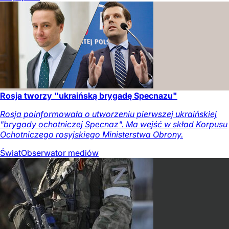
Rosja tworzy "ukraińską brygadę Specnazu"
Rosja poinformowała o utworzeniu pierwszej ukraińskiej
"brygady ochotniczej Specnaz". Ma wejść w skład Korpusu
Ochotniczego rosyjskiego Ministerstwa Obrony.
Świat
Obserwator mediów