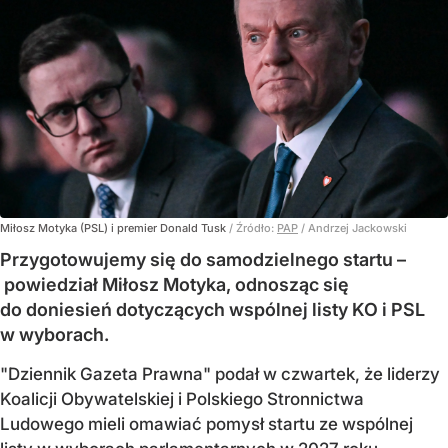
Miłosz Motyka (PSL) i premier Donald Tusk
/ Źródło:
PAP
/
Andrzej Jackowski
Przygotowujemy się do samodzielnego startu –
powiedział Miłosz Motyka, odnosząc się
do doniesień dotyczących wspólnej listy KO i PSL
w wyborach.
"Dziennik Gazeta Prawna" podał w czwartek, że liderzy
Koalicji Obywatelskiej i Polskiego Stronnictwa
Ludowego mieli omawiać pomysł startu ze wspólnej