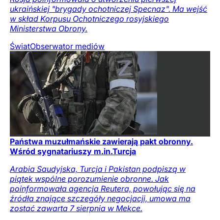
ukraińskiej "brygady ochotniczej Specnaz". Ma wejść
w skład Korpusu Ochotniczego rosyjskiego
Ministerstwa Obrony.
Świat
Obserwator mediów
Państwa muzułmańskie zawierają pakt obronny.
Wśród sygnatariuszy m.in.Turcja
Arabia Saudyjska, Turcja i Pakistan podpiszą w
piątek wspólne porozumienie obronne. Jak
poinformowała agencja Reutera, powołując się na
źródła znające szczegóły negocjacji, umowa ma
zostać zawarta 7 sierpnia w Mekce.