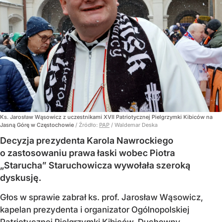
Ks. Jarosław Wąsowicz z uczestnikami XVII Patriotycznej Pielgrzymki Kibiców na
Jasną Górę w Częstochowie
/ Źródło:
PAP
/
Waldemar Deska
Decyzja prezydenta Karola Nawrockiego
o zastosowaniu prawa łaski wobec Piotra
„Starucha” Staruchowicza wywołała szeroką
dyskusję.
Głos w sprawie zabrał ks. prof. Jarosław Wąsowicz,
kapelan prezydenta i organizator Ogólnopolskiej
Patriotycznej Pielgrzymki Kibiców. Duchowny