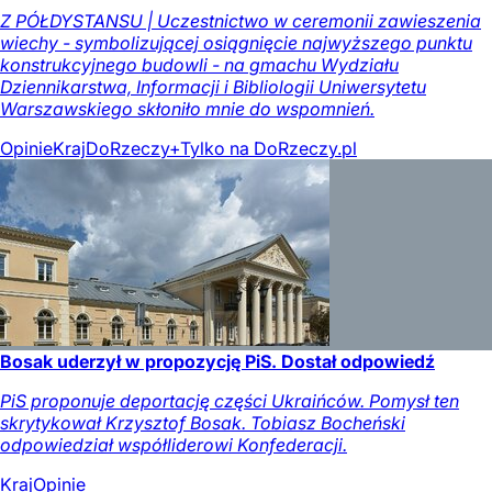
Z PÓŁDYSTANSU | Uczestnictwo w ceremonii zawieszenia
wiechy - symbolizującej osiągnięcie najwyższego punktu
konstrukcyjnego budowli - na gmachu Wydziału
Dziennikarstwa, Informacji i Bibliologii Uniwersytetu
Warszawskiego skłoniło mnie do wspomnień.
Opinie
Kraj
DoRzeczy+
Tylko na DoRzeczy.pl
Bosak uderzył w propozycję PiS. Dostał odpowiedź
PiS proponuje deportację części Ukraińców. Pomysł ten
skrytykował Krzysztof Bosak. Tobiasz Bocheński
odpowiedział współliderowi Konfederacji.
Kraj
Opinie