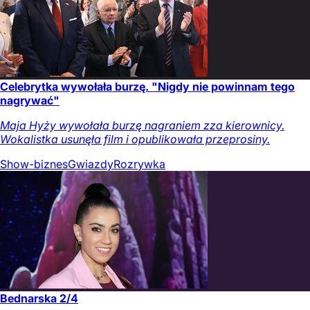
Celebrytka wywołała burzę. "Nigdy nie powinnam tego
nagrywać"
Maja Hyży wywołała burzę nagraniem zza kierownicy.
Wokalistka usunęła film i opublikowała przeprosiny.
Show-biznes
Gwiazdy
Rozrywka
Bednarska 2/4