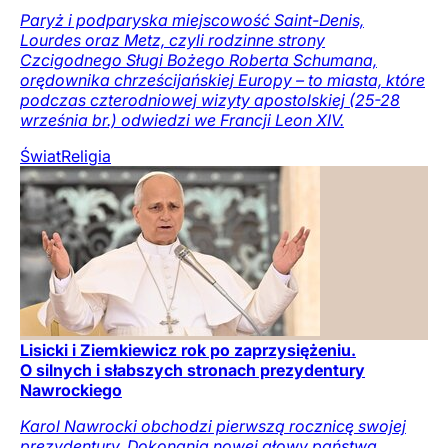
Paryż i podparyska miejscowość Saint-Denis,
Lourdes oraz Metz, czyli rodzinne strony
Czcigodnego Sługi Bożego Roberta Schumana,
orędownika chrześcijańskiej Europy – to miasta, które
podczas czterodniowej wizyty apostolskiej (25-28
września br.) odwiedzi we Francji Leon XIV.
Świat
Religia
Lisicki i Ziemkiewicz rok po zaprzysiężeniu.
O silnych i słabszych stronach prezydentury
Nawrockiego
Karol Nawrocki obchodzi pierwszą rocznicę swojej
prezydentury. Dokonania nowej głowy państwa