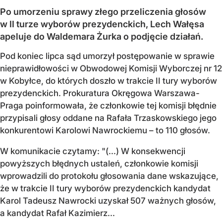
Po umorzeniu sprawy złego przeliczenia głosów
w II turze wyborów prezydenckich, Lech Wałęsa
apeluje do Waldemara Żurka o podjęcie działań.
Pod koniec lipca sąd umorzył postępowanie w sprawie
nieprawidłowości w Obwodowej Komisji Wyborczej nr 12
w Kobyłce, do których doszło w trakcie II tury wyborów
prezydenckich. Prokuratura Okręgowa Warszawa-
Praga poinformowała, że członkowie tej komisji błędnie
przypisali głosy oddane na Rafała Trzaskowskiego jego
konkurentowi Karolowi Nawrockiemu – to 110 głosów.
W komunikacie czytamy: "(...) W konsekwencji
powyższych błędnych ustaleń, członkowie komisji
wprowadzili do protokołu głosowania dane wskazujące,
że w trakcie II tury wyborów prezydenckich kandydat
Karol Tadeusz Nawrocki uzyskał 507 ważnych głosów,
a kandydat Rafał Kazimierz...