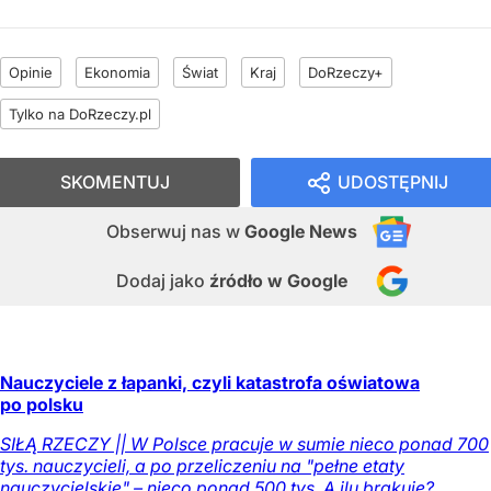
Opinie
Ekonomia
Świat
Kraj
DoRzeczy+
Tylko na DoRzeczy.pl
SKOMENTUJ
UDOSTĘPNIJ
Obserwuj nas
w
Google News
Dodaj jako
źródło w Google
Nauczyciele z łapanki, czyli katastrofa oświatowa
po polsku
SIŁĄ RZECZY || W Polsce pracuje w sumie nieco ponad 700
tys. nauczycieli, a po przeliczeniu na "pełne etaty
nauczycielskie" – nieco ponad 500 tys. A ilu brakuje?