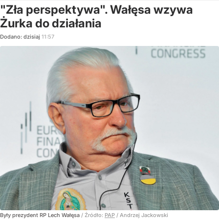
"Zła perspektywa". Wałęsa wzywa
Żurka do działania
Dodano:
dzisiaj
11:57
Były prezydent RP Lech Wałęsa
/ Źródło:
PAP
/
Andrzej Jackowski