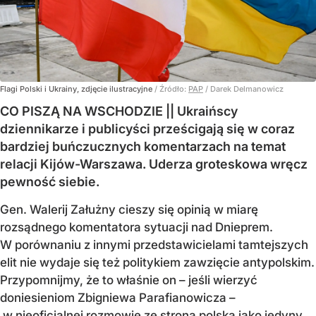
Flagi Polski i Ukrainy, zdjęcie ilustracyjne
/ Źródło:
PAP
/
Darek Delmanowicz
CO PISZĄ NA WSCHODZIE || Ukraińscy
dziennikarze i publicyści prześcigają się w coraz
bardziej buńczucznych komentarzach na temat
relacji Kijów-Warszawa. Uderza groteskowa wręcz
pewność siebie.
Gen. Walerij Załużny cieszy się opinią w miarę
rozsądnego komentatora sytuacji nad Dnieprem.
W porównaniu z innymi przedstawicielami tamtejszych
elit nie wydaje się też politykiem zawzięcie antypolskim.
Przypomnijmy, że to właśnie on – jeśli wierzyć
doniesieniom Zbigniewa Parafianowicza –
w nieoficjalnej rozmowie ze stroną polską jako jedyny