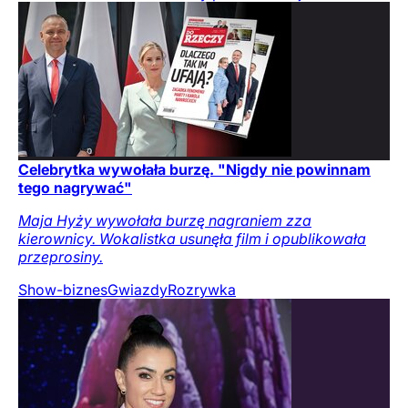
Celebrytka wywołała burzę. "Nigdy nie powinnam
tego nagrywać"
Maja Hyży wywołała burzę nagraniem zza
kierownicy. Wokalistka usunęła film i opublikowała
przeprosiny.
Show-biznes
Gwiazdy
Rozrywka