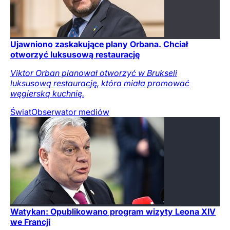
Ujawniono zaskakujące plany Orbana. Chciał
otworzyć luksusową restaurację
Viktor Orban planował otworzyć w Brukseli
luksusową restaurację, która miała promować
węgierską kuchnię.
Świat
Obserwator mediów
Watykan: Opublikowano program wizyty Leona XIV
we Francji