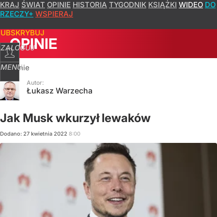
KRAJ
ŚWIAT
OPINIE
HISTORIA
TYGODNIK
KSIĄŻKI
WIDEO
DO
RZECZY+
WSPIERAJ
SUBSKRYBUJ
OPINIE
ZALOGUJ
MENU
Opinie
Autor:
Łukasz Warzecha
Jak Musk wkurzył lewaków
Dodano:
27
kwietnia
2022
8:00