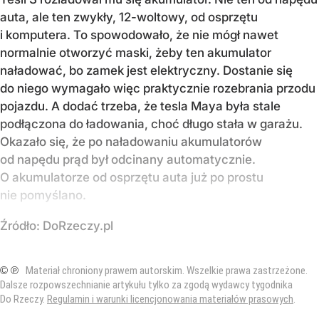
auta, ale ten zwykły, 12-woltowy, od osprzętu
i komputera. To spowodowało, że nie mógł nawet
normalnie otworzyć maski, żeby ten akumulator
naładować, bo zamek jest elektryczny. Dostanie się
do niego wymagało więc praktycznie rozebrania przodu
pojazdu. A dodać trzeba, że tesla Maya była stale
podłączona do ładowania, choć długo stała w garażu.
Okazało się, że po naładowaniu akumulatorów
od napędu prąd był odcinany automatycznie.
O akumulatorze od osprzętu auta już po prostu
nie pomyślano.
Źródło:
DoRzeczy.pl
© ℗
Materiał chroniony prawem autorskim. Wszelkie prawa zastrzeżone.
Dalsze rozpowszechnianie artykułu tylko za zgodą wydawcy tygodnika
Do Rzeczy.
Regulamin i warunki licencjonowania materiałów prasowych
.