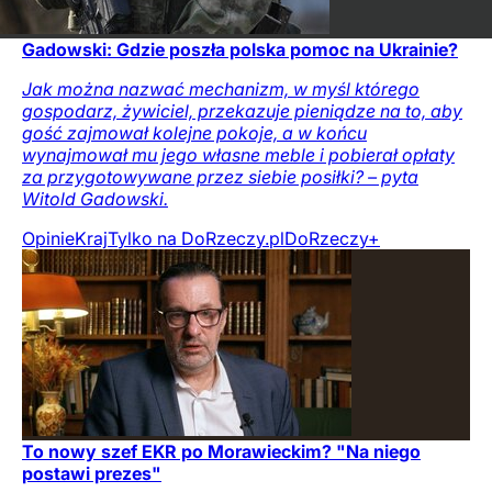
Gadowski: Gdzie poszła polska pomoc na Ukrainie?
Jak można nazwać mechanizm, w myśl którego
gospodarz, żywiciel, przekazuje pieniądze na to, aby
gość zajmował kolejne pokoje, a w końcu
wynajmował mu jego własne meble i pobierał opłaty
za przygotowywane przez siebie posiłki? – pyta
Witold Gadowski.
Opinie
Kraj
Tylko na DoRzeczy.pl
DoRzeczy+
To nowy szef EKR po Morawieckim? "Na niego
postawi prezes"