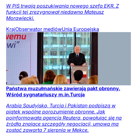
W PiS trwają poszukiwania nowego szefa EKR. Z
funkcji tej zrezygnował niedawno Mateusz
Morawiecki.
Kraj
Obserwator mediów
Unia Europejska
Państwa muzułmańskie zawierają pakt obronny.
Wśród sygnatariuszy m.in.Turcja
Arabia Saudyjska, Turcja i Pakistan podpiszą w
piątek wspólne porozumienie obronne. Jak
poinformowała agencja Reutera, powołując się na
źródła znające szczegóły negocjacji, umowa ma
zostać zawarta 7 sierpnia w Mekce.