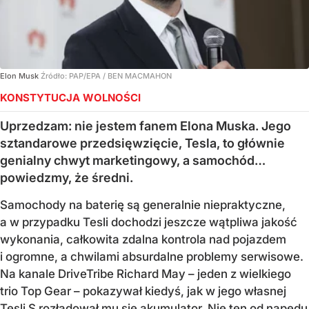
Elon Musk
Źródło:
PAP/EPA
/
BEN MACMAHON
KONSTYTUCJA WOLNOŚCI
Uprzedzam: nie jestem fanem Elona Muska. Jego
sztandarowe przedsięwzięcie, Tesla, to głównie
genialny chwyt marketingowy, a samochód…
powiedzmy, że średni.
Samochody na baterię są generalnie niepraktyczne,
a w przypadku Tesli dochodzi jeszcze wątpliwa jakość
wykonania, całkowita zdalna kontrola nad pojazdem
i ogromne, a chwilami absurdalne problemy serwisowe.
Na kanale DriveTribe Richard May – jeden z wielkiego
trio Top Gear – pokazywał kiedyś, jak w jego własnej
Tesli S rozładował mu się akumulator. Nie ten od napędu