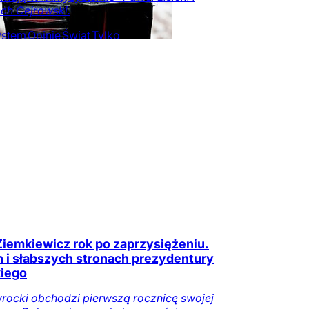
ch Cejrowski.
ystem
Opinie
Świat
Tylko
zeczy.pl
i Ziemkiewicz rok po zaprzysiężeniu.
h i słabszych stronach prezydentury
iego
rocki obchodzi pierwszą rocznicę swojej