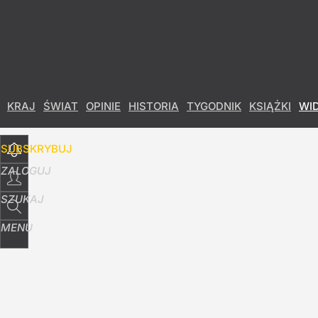
Udostępnij
1
Skomentuj
Ukryta prawda o Powstaniu Warszawskim?
KRAJ
ŚWIAT
OPINIE
HISTORIA
TYGODNIK
KSIĄŻKI
WI
26
SUBSKRYBUJ
Zwrot ws. kultowego programu Polsatu? Zask
ZALOGUJ
dodaj
SZUKAJ
MENU
Atak nożem. 15-latek w ciężkim stanie, zatrz
21