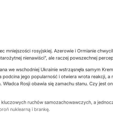
c mniejszości rosyjskiej. Azerowie i Ormianie chwycili 
starożytnej nienawiści”, ale raczej powszechnej percep
ana we wschodniej Ukrainie wstrząsnęła samym Kreml
a podcina jego popularność i otwiera wrota reakcji, 
Władca Rosji obawia się zamachu stanu. Czy jest on 
ka kluczowych ruchów samozachowawczych, a jednocz
roń nuklearną i brankę.