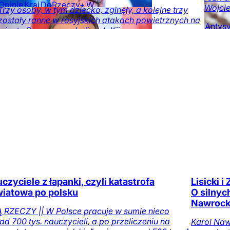
Opinie
Kraj
DoRzeczy+
W
Wojcie
Trzy osoby, w tym dziecko, zginęły, a kolejne trzy
numerze
Tylko na
zostały ranne w rosyjskich atakach powietrznych na
DoRzeczy.pl
Antys
miasto Browary w okolicach Kijowa.
na DoR
Świat
Obserwator
mediów
czyciele z łapanki, czyli katastrofa
Lisicki 
iatowa po polsku
O silnyc
Nawrock
Ą RZECZY || W Polsce pracuje w sumie nieco
ad 700 tys. nauczycieli, a po przeliczeniu na
Karol Naw