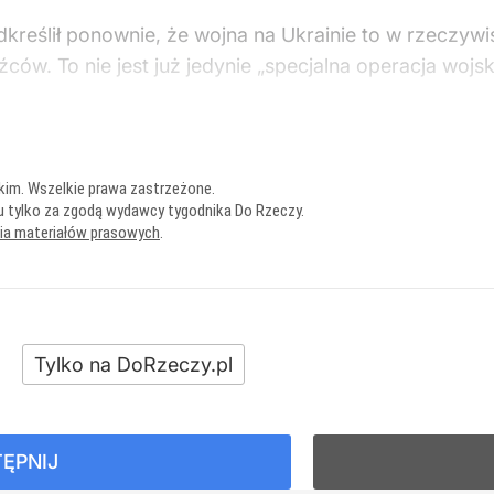
kreślił ponownie, że wojna na Ukrainie to w rzeczywi
ców. To nie jest już jedynie „specjalna operacja woj
kim. Wszelkie prawa zastrzeżone.
u tylko za zgodą wydawcy tygodnika Do Rzeczy.
nia materiałów prasowych
.
Tylko na DoRzeczy.pl
ĘPNIJ