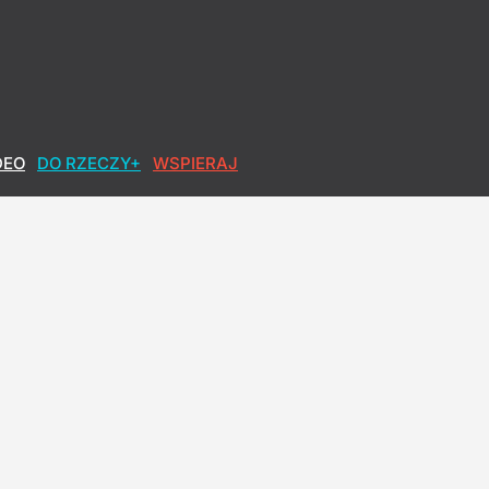
DEO
DO RZECZY+
WSPIERAJ
akujące słowa Miszczaka
ymano dwóch 16-latków