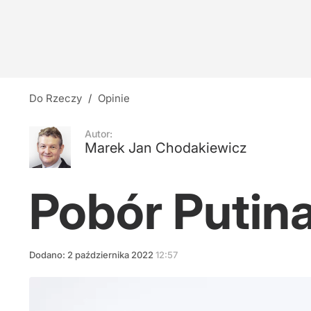
Tęsknota za wielkością
5
Nawet 3,5 tys. zł na gospodarstwo domowe. Ter
Do Rzeczy
/
Opinie
2
Autor:
Marek Jan Chodakiewicz
Rosyjski atak na przedmieściach Kijowa. Wśród 
Pobór Putin
22
Dodano:
2
października
2022
12:57