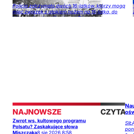
Policja zatrzymała dwóch 16-latków, którzy mogą
mieć związek z atakiem nożem na 15-latka, do
którego doszło w Kamiennej Górze.
Kraj
Obserwator
mediów
Nau
NAJNOWSZE
CZYTAJ
ośw
Zwrot ws. kultowego programu
TAKŻE
SIŁ
Polsatu? Zaskakujące słowa
pon
Miszczaka
8
sie
2026
8:58