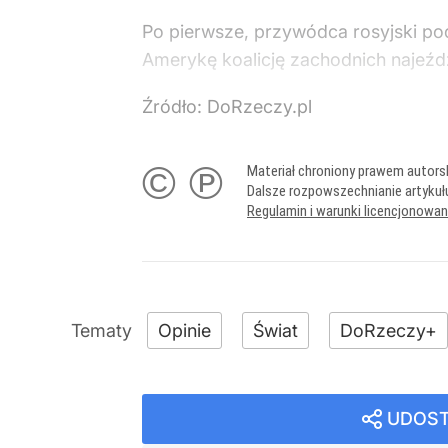
Po pierwsze, przywódca rosyjski pod
Amerykę koalicję zachodnich najeźdź
Źródło:
DoRzeczy.pl
© ℗
Materiał chroniony prawem autors
Dalsze rozpowszechnianie artykuł
Regulamin i warunki licencjonowa
Opinie
Świat
DoRzeczy+
UDOST