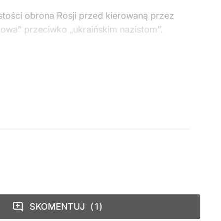
stości obrona Rosji przed kierowaną przez
skowa” przeciwko „ukraińskim nazistom”.
SKOMENTUJ
1