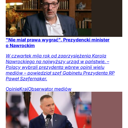
"Nie miał prawa wygrać". Prezydencki minister
o Nawrockim
W czwartek mija rok od zaprzysiężenia Karola
Nawrockiego na najwyższy urząd w państwie. –
Polacy wybrali prezydenta wbrew opinii wielu
mediów – powiedział szef Gabinetu Prezydenta RP
Paweł Szefernaker.
Opinie
Kraj
Obserwator mediów