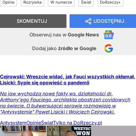
Opinie
Rozrywka
W numerze
Świat
DoRzeczy+
SKOMENTUJ
UDOSTĘPNIJ
Obserwuj nas
w
Google News
Dodaj jako
źródło w Google
Cejrowski: Wreszcie widać, jak Fauci wszystkich okłamał.
Lisicki: Sypie się opowieść o pandemii
Na jaw wychodzą nowe fakty ws. działalności dr.
Anthony'ego Fauciego, architekta obostrzeń covidowych
na świecie. O bulwersującej sprawie rozmawiają w
"Antysystemie" Paweł Lisicki i Wojciech Cejrowski.
Antysystem
Opinie
Świat
Tylko na DoRzeczy.pl