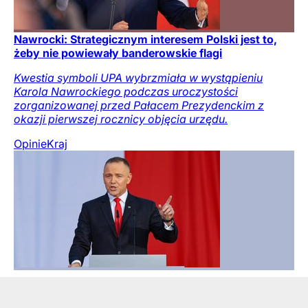
Nawrocki: Strategicznym interesem Polski jest to,
żeby nie powiewały banderowskie flagi
Kwestia symboli UPA wybrzmiała w wystąpieniu
Karola Nawrockiego podczas uroczystości
zorganizowanej przed Pałacem Prezydenckim z
okazji pierwszej rocznicy objęcia urzędu.
Opinie
Kraj