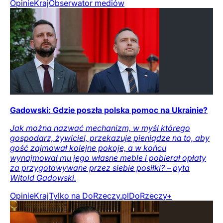
Opinie
Kraj
Obserwator mediów
Gadowski: Gdzie poszła polska pomoc na Ukrainie?
Jak można nazwać mechanizm, w myśl którego
gospodarz, żywiciel, przekazuje pieniądze na to, aby
gość zajmował kolejne pokoje, a w końcu
wynajmował mu jego własne meble i pobierał opłaty
za przygotowywane przez siebie posiłki? – pyta
Witold Gadowski.
Opinie
Kraj
Tylko na DoRzeczy.pl
DoRzeczy+