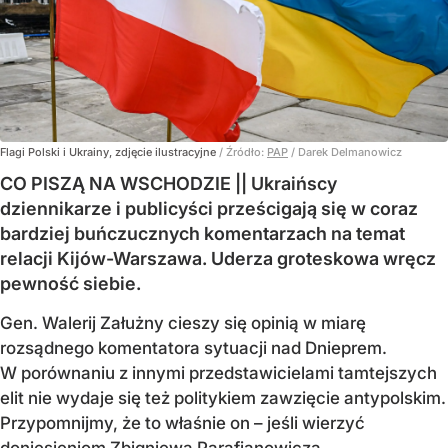
Flagi Polski i Ukrainy, zdjęcie ilustracyjne
/ Źródło:
PAP
/
Darek Delmanowicz
CO PISZĄ NA WSCHODZIE || Ukraińscy
dziennikarze i publicyści prześcigają się w coraz
bardziej buńczucznych komentarzach na temat
relacji Kijów-Warszawa. Uderza groteskowa wręcz
pewność siebie.
Gen. Walerij Załużny cieszy się opinią w miarę
rozsądnego komentatora sytuacji nad Dnieprem.
W porównaniu z innymi przedstawicielami tamtejszych
elit nie wydaje się też politykiem zawzięcie antypolskim.
Przypomnijmy, że to właśnie on – jeśli wierzyć