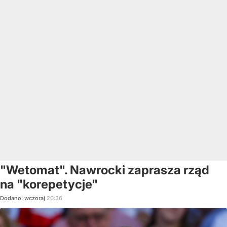
"Wetomat". Nawrocki zaprasza rząd
na "korepetycje"
Dodano:
wczoraj
20:36