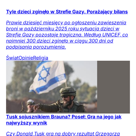
Tyle dzieci zginęło w Strefie Gazy. Porażający bilans
Prawie dziesięć miesięcy po ogłoszeniu zawieszenia
broni w październiku 2025 roku sytuacja dzieci w
Strefie Gazy pozostaje tragiczna. Według UNICEF, co
najmniej 300 dzieci zginęło w ciągu 300 dni od
podpisania porozumienia.
Świat
Opinie
Religia
Tusk sojusznikiem Brauna? Poseł: Gra na jego jak
najwyższy wynik
Czy Donald Tusk gra na dobry rezultat Grzegorza