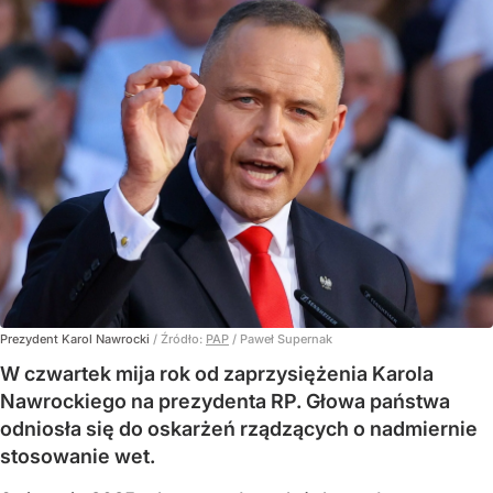
Prezydent Karol Nawrocki
/ Źródło:
PAP
/
Paweł Supernak
W czwartek mija rok od zaprzysiężenia Karola
Nawrockiego na prezydenta RP. Głowa państwa
odniosła się do oskarżeń rządzących o nadmiernie
stosowanie wet.