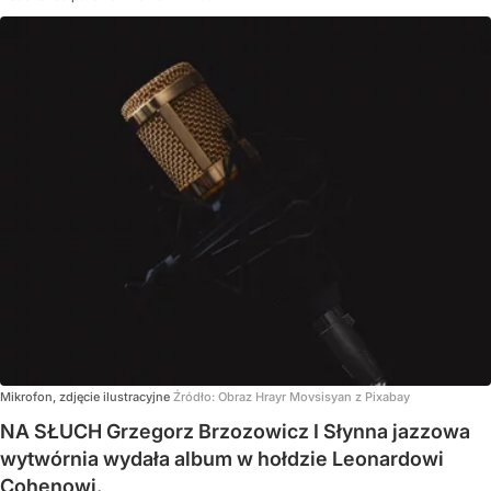
Mikrofon, zdjęcie ilustracyjne
Źródło:
Obraz Hrayr Movsisyan z Pixabay
NA SŁUCH Grzegorz Brzozowicz I Słynna jazzowa
wytwórnia wydała album w hołdzie Leonardowi
Cohenowi.