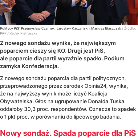
Politycy PiS: Przemysław Czarnek, Jarosław Kaczyński i Mariusz Błaszczak
/ Źródło:
PAP
/
Radek Pietruszka
Z nowego sondażu wynika, że największym
poparciem cieszy się KO. Drugi jest PiS,
ale poparcie dla partii wyraźnie spadło. Podium
zamyka Konfederacja.
Z nowego sondażu poparcia dla partii politycznych,
przeprowadzonego przez ośrodek Opinia24, wynika,
że na najwyższy wynik może liczyć Koalicja
Obywatelska. Głos na ugrupowanie Donalda Tuska
oddałoby 30,3 proc. respondentów. Oznacza to spadek
o 1 pkt proc. w porównaniu do lipcowego badania.
Nowy sondaż. Spada poparcie dla PiS