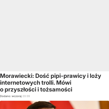
Morawiecki: Dość pipi-prawicy i loży
internetowych trolli. Mówi
o przyszłości i tożsamości
Dodano:
wczoraj
20:39