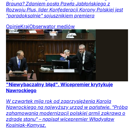
Brauna? Zdaniem posła Pawła Jabłońskiego z
Rozwoju Plus, lider Konfederacji Korony Polskiej jest
"paradoksalnie" sojusznikiem premiera
Opinie
Kraj
Obserwator mediów
"Niewybaczalny błąd". Wicepremier krytykuje
Nawrockiego
W czwartek mija rok od zaprzysiężenia Karola
Nawrockiego na najwyższy urząd w państwie. "Próba
zahamowania modernizacji polskiej armii zakrawa o
zdradę stanu" – napisał wicepremier Władysław
Kosiniak-Kamysz.