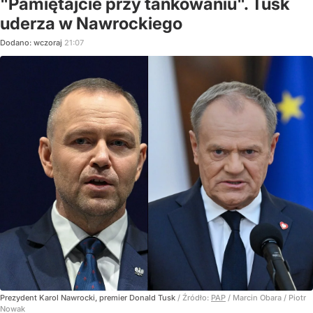
"Pamiętajcie przy tankowaniu". Tusk
uderza w Nawrockiego
Dodano:
wczoraj
21:07
Prezydent Karol Nawrocki, premier Donald Tusk
/ Źródło:
PAP
/
Marcin Obara / Piotr
Nowak