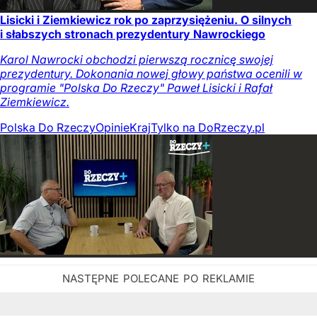
Lisicki i Ziemkiewicz rok po zaprzysiężeniu. O silnych
i słabszych stronach prezydentury Nawrockiego
Karol Nawrocki obchodzi pierwszą rocznicę swojej
prezydentury. Dokonania nowej głowy państwa ocenili w
programie "Polska Do Rzeczy" Paweł Lisicki i Rafał
Ziemkiewicz.
Polska Do Rzeczy
Opinie
Kraj
Tylko na DoRzeczy.pl