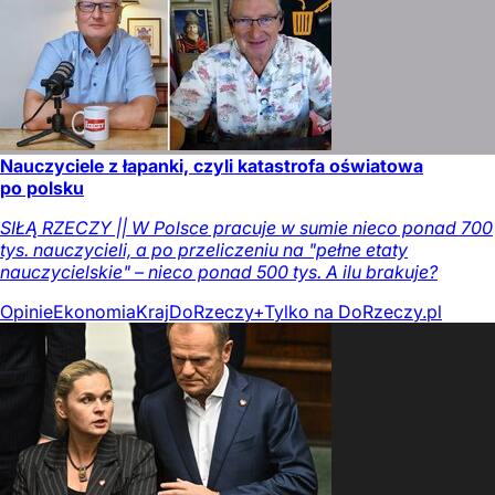
Nauczyciele z łapanki, czyli katastrofa oświatowa
po polsku
SIŁĄ RZECZY || W Polsce pracuje w sumie nieco ponad 700
tys. nauczycieli, a po przeliczeniu na "pełne etaty
nauczycielskie" – nieco ponad 500 tys. A ilu brakuje?
Opinie
Ekonomia
Kraj
DoRzeczy+
Tylko na DoRzeczy.pl