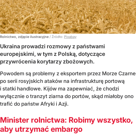
Rolnictwo, zdjęcie ilustracyjne
/ Źródło:
Pixabay
Ukraina prowadzi rozmowy z państwami
europejskimi, w tym z Polską, dotyczące
przywrócenia korytarzy zbożowych.
Powodem są problemy z eksportem przez Morze Czarne
po serii rosyjskich ataków na infrastrukturę portową
i statki handlowe. Kijów ma zapewniać, że chodzi
wyłącznie o tranzyt ziarna do portów, skąd miałoby ono
trafić do państw Afryki i Azji.
Minister rolnictwa: Robimy wszystko,
aby utrzymać embargo