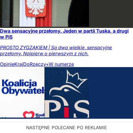
Dwa sensacyjne przełomy. Jeden w partii Tuska, a drugi
w PiS
PROSTO ZYGZAKIEM | Są dwa wielkie, sensacyjne
przełomy. Najpierw o pierwszym z nich.
Opinie
Kraj
DoRzeczy+
W numerze