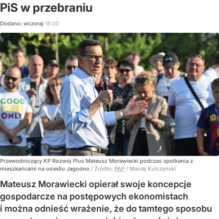
PiS w przebraniu
Dodano:
wczoraj
16:00
Przewodniczący KP Rozwój Plus Mateusz Morawiecki podczas spotkania z
mieszkańcami na osiedlu Jagodno
/ Źródło:
PAP
/
Maciej Kulczyński
Mateusz Morawiecki opierał swoje koncepcje
gospodarcze na postępowych ekonomistach
i można odnieść wrażenie, że do tamtego sposobu