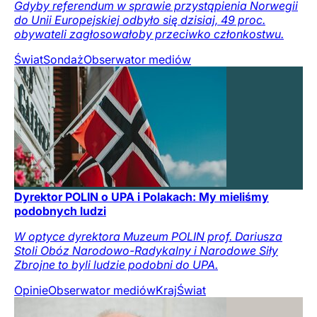
Gdyby referendum w sprawie przystąpienia Norwegii
do Unii Europejskiej odbyło się dzisiaj, 49 proc.
obywateli zagłosowałoby przeciwko członkostwu.
Świat
Sondaż
Obserwator mediów
Dyrektor POLIN o UPA i Polakach: My mieliśmy
podobnych ludzi
W optyce dyrektora Muzeum POLIN prof. Dariusza
Stoli Obóz Narodowo-Radykalny i Narodowe Siły
Zbrojne to byli ludzie podobni do UPA.
Opinie
Obserwator mediów
Kraj
Świat