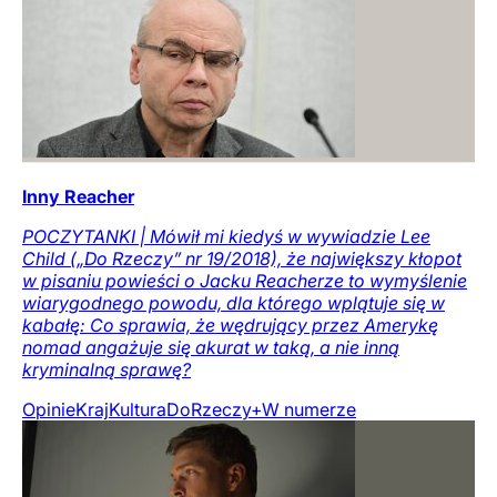
Inny Reacher
POCZYTANKI | Mówił mi kiedyś w wywiadzie Lee
Child („Do Rzeczy” nr 19/2018), że największy kłopot
w pisaniu powieści o Jacku Reacherze to wymyślenie
wiarygodnego powodu, dla którego wplątuje się w
kabałę: Co sprawia, że wędrujący przez Amerykę
nomad angażuje się akurat w taką, a nie inną
kryminalną sprawę?
Opinie
Kraj
Kultura
DoRzeczy+
W numerze