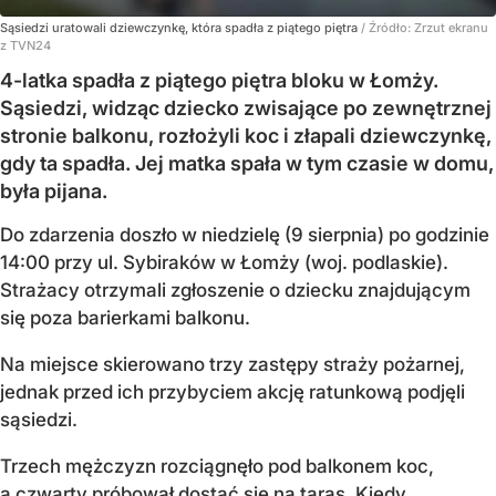
Sąsiedzi uratowali dziewczynkę, która spadła z piątego piętra
/ Źródło:
Zrzut ekranu
z TVN24
4-latka spadła z piątego piętra bloku w Łomży.
Sąsiedzi, widząc dziecko zwisające po zewnętrznej
stronie balkonu, rozłożyli koc i złapali dziewczynkę,
gdy ta spadła. Jej matka spała w tym czasie w domu,
była pijana.
Do zdarzenia doszło w niedzielę (9 sierpnia) po godzinie
14:00 przy ul. Sybiraków w Łomży (woj. podlaskie).
Strażacy otrzymali zgłoszenie o dziecku znajdującym
się poza barierkami balkonu.
Na miejsce skierowano trzy zastępy straży pożarnej,
jednak przed ich przybyciem akcję ratunkową podjęli
sąsiedzi.
Trzech mężczyzn rozciągnęło pod balkonem koc,
a czwarty próbował dostać się na taras. Kiedy