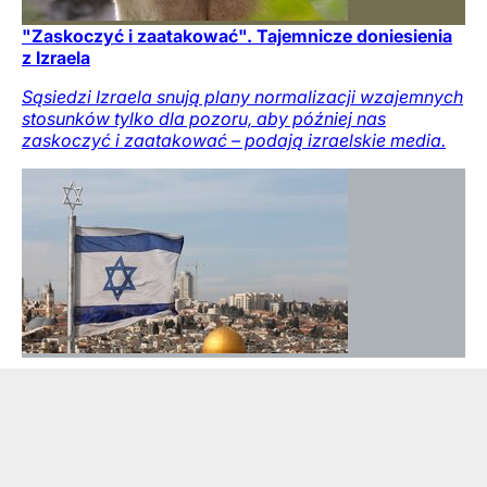
"Zaskoczyć i zaatakować". Tajemnicze doniesienia
z Izraela
Sąsiedzi Izraela snują plany normalizacji wzajemnych
stosunków tylko dla pozoru, aby później nas
zaskoczyć i zaatakować – podają izraelskie media.