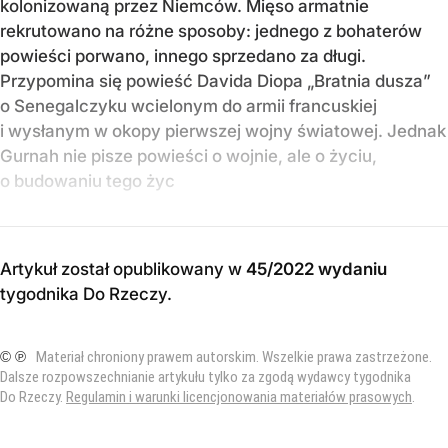
kolonizowaną przez Niemców. Mięso armatnie
rekrutowano na różne sposoby: jednego z bohaterów
powieści porwano, innego sprzedano za długi.
Przypomina się powieść Davida Diopa „Bratnia dusza”
o Senegalczyku wcielonym do armii francuskiej
i wysłanym w okopy pierwszej wojny światowej. Jednak
Gurnah nie pisze powieści o wojnie, ale o życiu,
o budowaniu tego życ
Artykuł został opublikowany w
45/2022 wydaniu
tygodnika Do Rzeczy
.
© ℗
Materiał chroniony prawem autorskim. Wszelkie prawa zastrzeżone.
Dalsze rozpowszechnianie artykułu tylko za zgodą wydawcy tygodnika
Do Rzeczy.
Regulamin i warunki licencjonowania materiałów prasowych
.