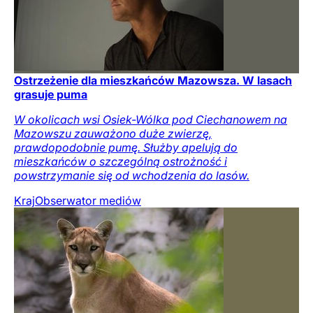
Ostrzeżenie dla mieszkańców Mazowsza. W lasach
grasuje puma
W okolicach wsi Osiek-Wólka pod Ciechanowem na
Mazowszu zauważono duże zwierzę,
prawdopodobnie pumę. Służby apelują do
mieszkańców o szczególną ostrożność i
powstrzymanie się od wchodzenia do lasów.
Kraj
Obserwator mediów