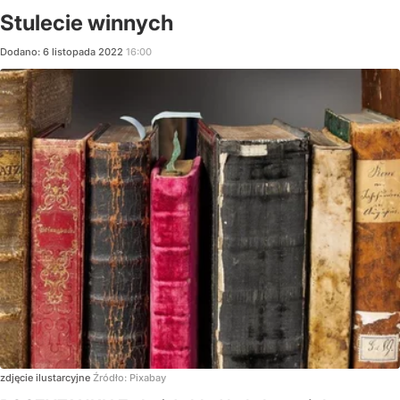
Stulecie winnych
Dodano:
6
listopada
2022
16:00
zdjęcie ilustarcyjne
Źródło:
Pixabay