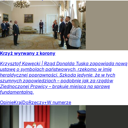
Krzyż wyrwany z korony
Krzysztof Kawęcki | Rząd Donalda Tuska zapowiada nową
ustawę o symbolach państwowych, rzekomo w imię
heraldycznej poprawności. Szkoda jedynie, że w tych
szumnych zapowiedziach – podobnie jak za rządów
Zjednoczonej Prawicy – brakuje miejsca na sprawę
fundamentalną.
Opinie
Kraj
DoRzeczy+
W numerze