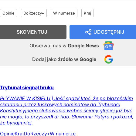
Opinie
DoRzeczy+
W numerze
Kraj
SKOMENTUJ
UDOSTĘPNIJ
Obserwuj nas
w
Google News
Dodaj jako
źródło w Google
Trybunał sięgnął bruku
PŁYWANIE W KISIELU | Jeśli sądził ktoś, że po błazeńskim
składaniu przez tuskowych nominatów do Trybunału
Konstytucyjnego ślubowania wobec ściany głupiej już być
nie mogło, to przyszedł dr hab. Sławomir Patyra i pokazał,
że bynajmniej.
Opinie
Kraj
DoRzeczy+
W numerze