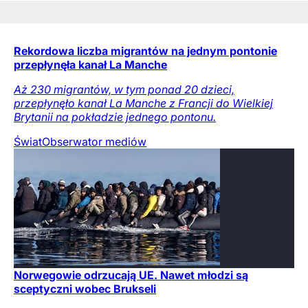
Rekordowa liczba migrantów na jednym pontonie
przepłynęła kanał La Manche
Aż 230 migrantów, w tym ponad 20 dzieci,
przepłynęło kanał La Manche z Francji do Wielkiej
Brytanii na pokładzie jednego pontonu.
Świat
Obserwator mediów
Norwegowie odrzucają UE. Nawet młodzi są
sceptyczni wobec Brukseli