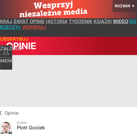
ROZWIŃ
▼
KRAJ
ŚWIAT
OPINIE
HISTORIA
TYGODNIK
KSIĄŻKI
WIDEO
DO
RZECZY+
WSPIERAJ
SUBSKRYBUJ
OPINIE
ZALOGUJ
MENU
Opinie
Autor:
Piotr Gociek