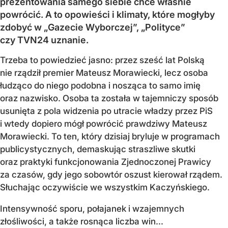
prezentowania samego siebie chce właśnie
powrócić. A to opowieści i klimaty, które mogłyby
zdobyć w „Gazecie Wyborczej”, „Polityce”
czy TVN24 uznanie.
Trzeba to powiedzieć jasno: przez sześć lat Polską
nie rządził premier Mateusz Morawiecki, lecz osoba
łudząco do niego podobna i nosząca to samo imię
oraz nazwisko. Osoba ta została w tajemniczy sposób
usunięta z pola widzenia po utracie władzy przez PiS
i wtedy dopiero mógł powrócić prawdziwy Mateusz
Morawiecki. To ten, który dzisiaj bryluje w programach
publicystycznych, demaskując straszliwe skutki
oraz praktyki funkcjonowania Zjednoczonej Prawicy
za czasów, gdy jego sobowtór oszust kierował rządem.
Słuchając oczywiście we wszystkim Kaczyńskiego.
Intensywność sporu, połajanek i wzajemnych
złośliwości, a także rosnąca liczba win...