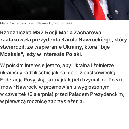
Maria Zacharowa i Karol Nawrocki
/ Źródło:
PAP
Rzeczniczka MSZ Rosji Maria Zacharowa
zaatakowała prezydenta Karola Nawrockiego, który
stwierdził, że wspieranie Ukrainy, która "bije
Moskala", leży w interesie Polski.
W polskim interesie jest to, aby Ukraina i żołnierze
ukraińscy radzili sobie jak najlepiej z postsowiecką
Federacją Rosyjską, jak najdalej ich trzymali od Polski –
mówił Nawrocki w
przemówieniu
wygłoszonym
w czwartek (6 sierpnia) przed Pałacem Prezydenckim,
w pierwszą rocznicę zaprzysiężenia.
– Niech mordują Sowietów, którzy ich napadli, a nas,
Polaków, to w ogóle nie boli. W tym zakresie zawsze
mogą liczyć na naszą pomoc, bo tam, gdzie się bije