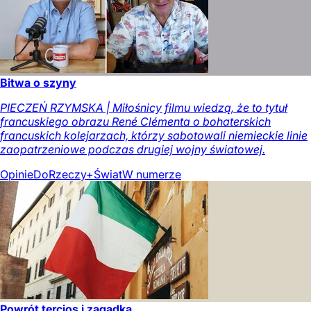
Bitwa o szyny
PIECZEŃ RZYMSKA | Miłośnicy filmu wiedzą, że to tytuł
francuskiego obrazu René Clémenta o bohaterskich
francuskich kolejarzach, którzy sabotowali niemieckie linie
zaopatrzeniowe podczas drugiej wojny światowej.
Opinie
DoRzeczy+
Świat
W numerze
Powrót tercios i zagadka