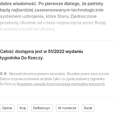
dobra wiadomość. Po pierwsze dlatego, że patrioty
będą najbardziej zaawansowanym technologicznie
systemem uzbrojenia, które Stany Zjednoczone
przekażą Ukrainie od czasu rozpoczęcia przez Rosję
krwawej inwazji na Ukrainę.
Całość dostępna jest w
51/2022 wydaniu
tygodnika Do Rzeczy
.
© ℗
Materiał chroniony prawem autorskim. Wszelkie prawa zastrzeżone.
Dalsze rozpowszechnianie artykułu tylko za zgodą wydawcy tygodnika
Do Rzeczy.
Regulamin i warunki licencjonowania materiałów prasowych
.
Opinie
Kraj
DoRzeczy+
W numerze
Świat