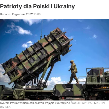
Patrioty dla Polski i Ukrainy
Dodano:
18
grudnia
2022
16:00
System Patriot w niemieckiej armii, zdjęcie ilustracyjne
Źródło:
PAP/EPA
/
MARTIN
DIVISEK