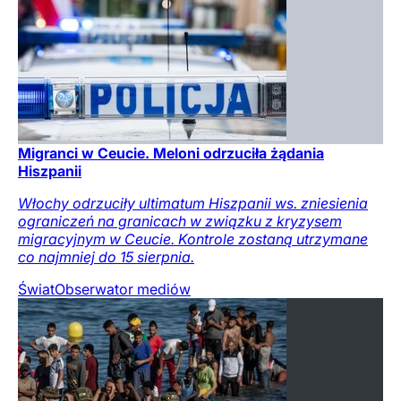
Migranci w Ceucie. Meloni odrzuciła żądania
Hiszpanii
Włochy odrzuciły ultimatum Hiszpanii ws. zniesienia
ograniczeń na granicach w związku z kryzysem
migracyjnym w Ceucie. Kontrole zostaną utrzymane
co najmniej do 15 sierpnia.
Świat
Obserwator mediów