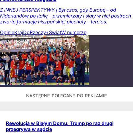
Z INNEJ PERSPEKTYWY | Był czas, gdy Europę – od
Niderlandów po Italię – przemierzały i siały w niej postrach
zwarte formacje hiszpańskiej piechoty – tercios.
Opinie
Kraj
DoRzeczy+
Świat
W numerze
Rewolucja w Białym Domu. Trump po raz drugi
przegrywa w sądzie