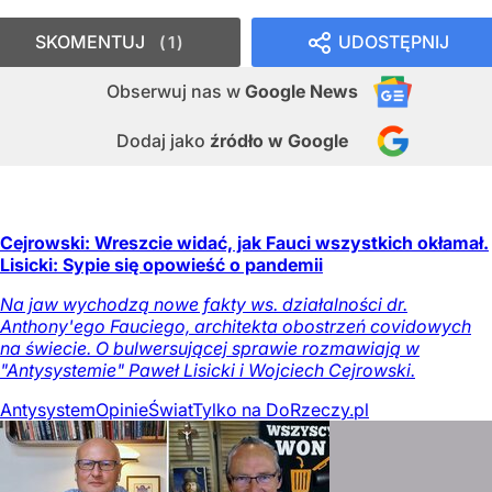
SKOMENTUJ
UDOSTĘPNIJ
1
Obserwuj nas
w
Google News
Dodaj jako
źródło w Google
Cejrowski: Wreszcie widać, jak Fauci wszystkich okłamał.
Lisicki: Sypie się opowieść o pandemii
Na jaw wychodzą nowe fakty ws. działalności dr.
Anthony'ego Fauciego, architekta obostrzeń covidowych
na świecie. O bulwersującej sprawie rozmawiają w
"Antysystemie" Paweł Lisicki i Wojciech Cejrowski.
Antysystem
Opinie
Świat
Tylko na DoRzeczy.pl