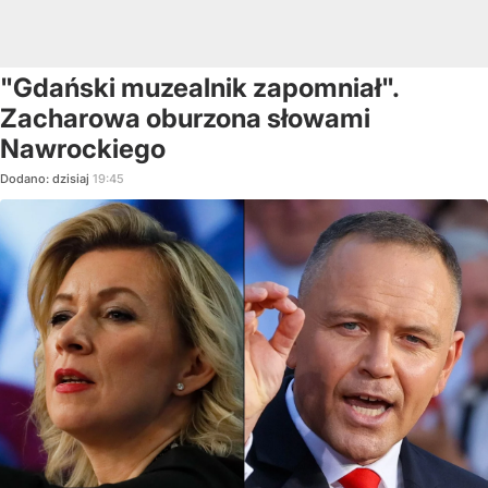
"Gdański muzealnik zapomniał".
Zacharowa oburzona słowami
Nawrockiego
Dodano:
dzisiaj
19:45