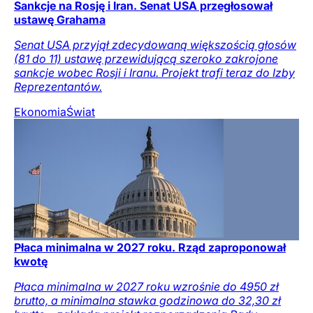
Sankcje na Rosję i Iran. Senat USA przegłosował
ustawę Grahama
Senat USA przyjął zdecydowaną większością głosów
(81 do 11) ustawę przewidującą szeroko zakrojone
sankcje wobec Rosji i Iranu. Projekt trafi teraz do Izby
Reprezentantów.
Ekonomia
Świat
Płaca minimalna w 2027 roku. Rząd zaproponował
kwotę
Płaca minimalna w 2027 roku wzrośnie do 4950 zł
brutto, a minimalna stawka godzinowa do 32,30 zł