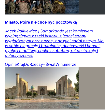
Miasto, które nie chce być pocztówką
Jacek Pałkiewicz | Samarkanda jest kamieniem
wyciągniętym z rzeki historii: z jednej strony
wygładzonym przez czas, z drugiej nadal ostrym. Ma
w sobie elegancję i brutalność, duchowość i handel,
pychę i modlitwę, naukę i zabobon, rekonstrukcję i
autentyczność.
Opinie
Kraj
DoRzeczy+
Świat
W numerze