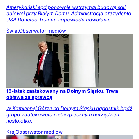
Amerykański sąd ponownie wstrzymał budowę sali
balowej przy Białym Domu. Administracja prezydenta
USA Donalda Trumpa zapowiada odwołanie.
Świat
Obserwator mediów
15-latek zaatakowany na Dolnym Śląsku. Trwa
obława za sprawcą
W Kamiennej Górze na Dolnym Śląsku napastnik bądź
grupa zaatakowała niebezpiecznym narzędziem
nastolatka.
Kraj
Obserwator mediów