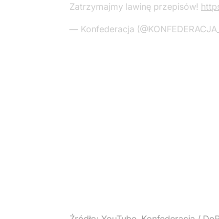
Zatrzymajmy lawinę przepisów!
http
— Konfederacja (@KONFEDERACJA
Źródło:
YouTube, Konfederacja / Do