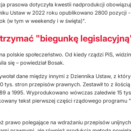
ja prasowa dotyczyła kwestii nadprodukcji obowiązu
niku Ustaw w 2022 roku opublikowano 2800 pozycji -
ok (w tym w weekendy i w święta)".
trzymać "biegunkę legislacyjną
 na polskie społeczeństwo. Od kiedy rządzi PiS, widz
asila się – powiedział Bosak.
ołał dane między innymi z Dziennika Ustaw, z który
ys. stron przepisów prawnych. Zestawił to z ilością
89 a 1995. Wyprodukowano wówczas zaledwie 15 tys. s
kowany tekst pierwszej części rządowego programu "
ż prawo polegające na wdrażaniu przepisów unijnych. 
ami prawnymi, ale również produkcja metodą powielan