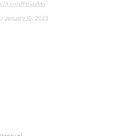
s://t.co/sfPtIyqIMn
_)
January 10, 2023
Rzeczy.pl