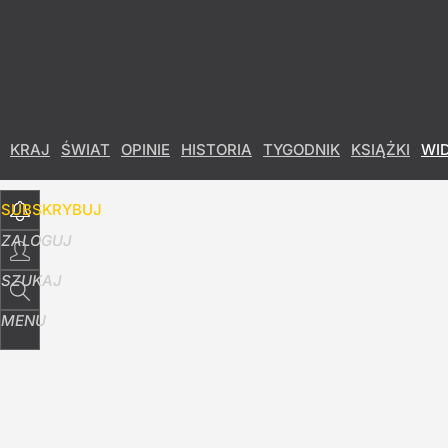
Udostępnij
10
Skomentuj
KRAJ
ŚWIAT
OPINIE
HISTORIA
TYGODNIK
KSIĄŻKI
WI
SUBSKRYBUJ
ZALOGUJ
SZUKAJ
MENU