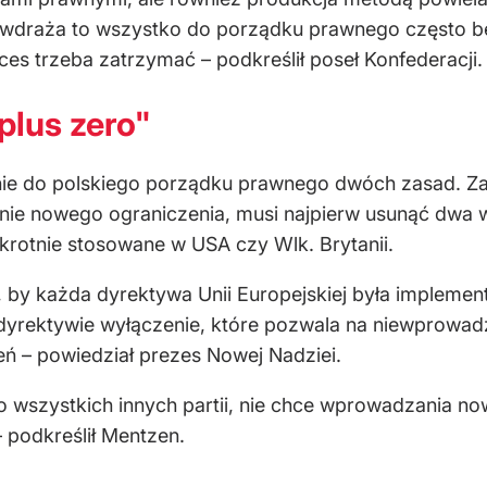
 wdraża to wszystko do porządku prawnego często be
oces trzeba zatrzymać – podkreślił poseł Konfederacji.
plus zero"
ie do polskiego porządku prawnego dwóch zasad. Zas
e nowego ograniczenia, musi najpierw usunąć dwa wcz
krotnie stosowane w USA czy Wlk. Brytanii.
, by każda dyrektywa Unii Europejskiej była implemen
dyrektywie wyłączenie, które pozwala na niewprowa
 – powiedział prezes Nowej Nadziei.
o wszystkich innych partii, nie chce wprowadzania n
 podkreślił Mentzen.