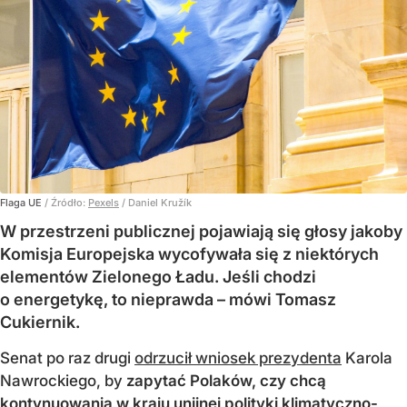
Flaga UE
/ Źródło:
Pexels
/
Daniel Kružík
W przestrzeni publicznej pojawiają się głosy jakoby
Komisja Europejska wycofywała się z niektórych
elementów Zielonego Ładu. Jeśli chodzi
o energetykę, to nieprawda – mówi Tomasz
Cukiernik.
Senat po raz drugi
odrzucił wniosek prezydenta
Karola
Nawrockiego, by
zapytać Polaków, czy chcą
kontynuowania w kraju unijnej polityki klimatyczno-