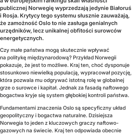
a w europejskim rankingu skali własności
publicznej Norwegię wyprzedzają jedynie Białoruś
i Rosja. Krytycy tego systemu słusznie zauważają,
że zamożność Oslo to nie zasługa genialnych
urzędników, lecz unikalnej obfitości surowców
energetycznych.
Czy małe państwa mogą skutecznie wpływać
na politykę międzynarodową? Przykład Norwegii
pokazuje, że jest to możliwe. Kraj ten, choć dysponuje
stosunkowo niewielką populacją, wypracował pozycję,
która pozwala mu odgrywać istotną rolę w globalnej
grze o surowce i kapitał. Jednak za fasadą naftowego
bogactwa kryje się system głębokiej kontroli państwa.
Fundamentami znaczenia Oslo są specyficzny układ
geopolityczny i bogactwa naturalne. Dzisiejsza
Norwegia to jeden z kluczowych graczy naftowo-
gazowych na świecie. Kraj ten odpowiada obecnie