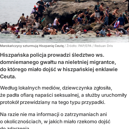
Marokańczycy szturmują Hiszpanię Ceutę
/ Źródło:
PAP/EPA
/
Reduan Dris
Hiszpańska policja prowadzi śledztwo ws.
domniemanego gwałtu na nieletniej migrantce,
do którego miało dojść w hiszpańskiej enklawie
Ceuta.
Według lokalnych mediów, dziewczynka zgłosiła,
że padła ofiarą napaści seksualnej, a służby uruchomiły
protokół przewidziany na tego typu przypadki.
Na razie nie ma informacji o zatrzymaniach ani
o okolicznościach, w jakich miało rzekomo dojść
do zdarzenia.