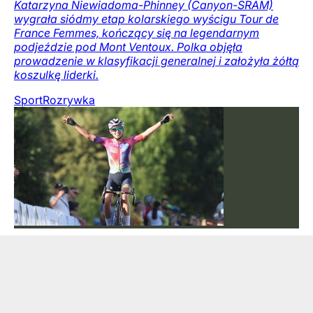
Katarzyna Niewiadoma-Phinney (Canyon-SRAM)
wygrała siódmy etap kolarskiego wyścigu Tour de
France Femmes, kończący się na legendarnym
podjeździe pod Mont Ventoux. Polka objęła
prowadzenie w klasyfikacji generalnej i założyła żółtą
koszulkę liderki.
Sport
Rozrywka