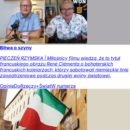
Bitwa o szyny
PIECZEŃ RZYMSKA | Miłośnicy filmu wiedzą, że to tytuł
francuskiego obrazu René Clémenta o bohaterskich
francuskich kolejarzach, którzy sabotowali niemieckie linie
zaopatrzeniowe podczas drugiej wojny światowej.
Opinie
DoRzeczy+
Świat
W numerze