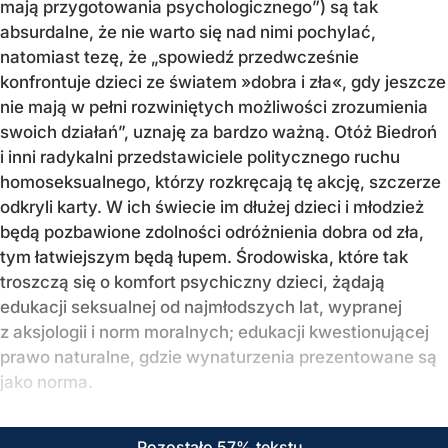
mają przygotowania psychologicznego”) są tak
absurdalne, że nie warto się nad nimi pochylać,
natomiast tezę, że „spowiedź przedwcześnie
konfrontuje dzieci ze światem »dobra i zła«, gdy jeszcze
nie mają w pełni rozwiniętych możliwości zrozumienia
swoich działań”, uznaję za bardzo ważną. Otóż Biedroń
i inni radykalni przedstawiciele politycznego ruchu
homoseksualnego, którzy rozkręcają tę akcję, szczerze
odkryli karty. W ich świecie im dłużej dzieci i młodzież
będą pozbawione zdolności odróżnienia dobra od zła,
tym łatwiejszym będą łupem. Środowiska, które tak
troszczą się o komfort psychiczny dzieci, żądają
edukacji seksualnej od najmłodszych lat, wypranej
z aksjologii i norm moralnych; edukacji kwestionującej
prawo naturalne, gdzie wynaturzenia prezentowane są
jako norma.
Pozostało 57% tekstu