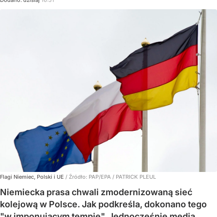
Dodano:
dzisiaj
16:51
Flagi Niemiec, Polski i UE
/ Źródło:
PAP/EPA
/
PATRICK PLEUL
Niemiecka prasa chwali zmodernizowaną sieć
kolejową w Polsce. Jak podkreśla, dokonano tego
"w imponującym tempie". Jednocześnie media