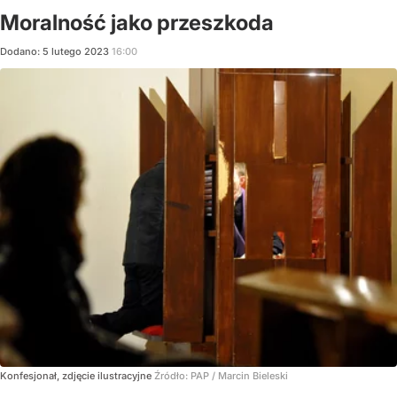
Moralność jako przeszkoda
Dodano:
5
lutego
2023
16:00
Konfesjonał, zdjęcie ilustracyjne
Źródło:
PAP
/
Marcin Bieleski