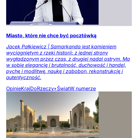
Miasto, które nie chce być pocztówką
Jacek Pałkiewicz | Samarkanda jest kamieniem
wyciągniętym z rzeki historii: z jednej strony
wygładzonym przez czas, z drugiej nadal ostrym. Ma
w sobie elegancję i brutalność, duchowość i handel,
pychę i modlitwę, naukę i zabobon, rekonstrukcję i
autentyczność.
Opinie
Kraj
DoRzeczy+
Świat
W numerze