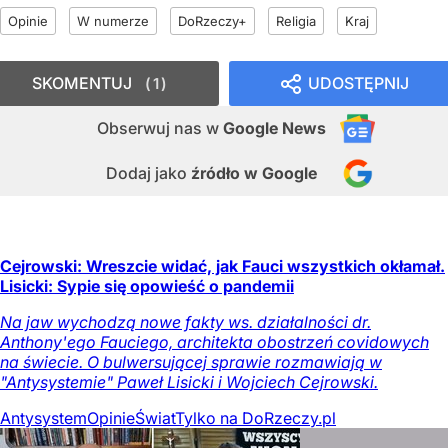
Opinie
W numerze
DoRzeczy+
Religia
Kraj
SKOMENTUJ
UDOSTĘPNIJ
1
Obserwuj nas
w
Google News
Dodaj jako
źródło w Google
Cejrowski: Wreszcie widać, jak Fauci wszystkich okłamał.
Lisicki: Sypie się opowieść o pandemii
Na jaw wychodzą nowe fakty ws. działalności dr.
Anthony'ego Fauciego, architekta obostrzeń covidowych
na świecie. O bulwersującej sprawie rozmawiają w
"Antysystemie" Paweł Lisicki i Wojciech Cejrowski.
Antysystem
Opinie
Świat
Tylko na DoRzeczy.pl