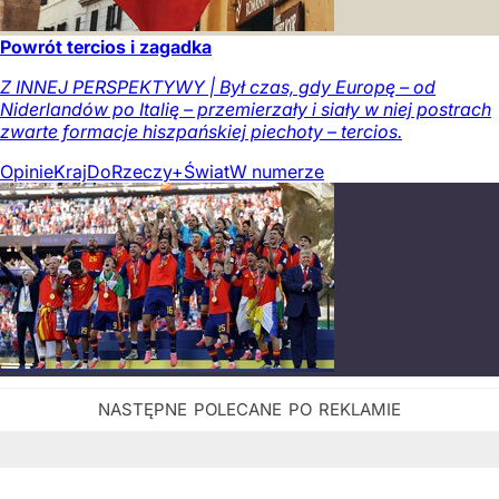
Powrót tercios i zagadka
Z INNEJ PERSPEKTYWY | Był czas, gdy Europę – od
Niderlandów po Italię – przemierzały i siały w niej postrach
zwarte formacje hiszpańskiej piechoty – tercios.
Opinie
Kraj
DoRzeczy+
Świat
W numerze