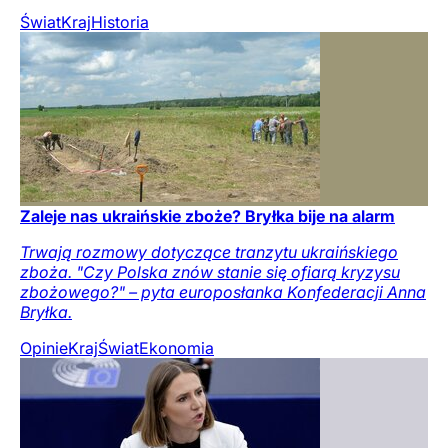
Świat
Kraj
Historia
Zaleje nas ukraińskie zboże? Bryłka bije na alarm
Trwają rozmowy dotyczące tranzytu ukraińskiego
zboża. "Czy Polska znów stanie się ofiarą kryzysu
zbożowego?" – pyta europosłanka Konfederacji Anna
Bryłka.
Opinie
Kraj
Świat
Ekonomia