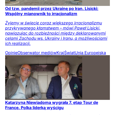
Od tzw. pandemii przez Ukrainę po Iran. Lisicki:
Wspólny mianownik to irracjonalizm
Żyjemy w świecie coraz większego irracjonalizmu
przykrywanego kłamstwem – mówi Paweł Lisicki,
nawiązując do rozbieżności między deklarowanymi
celami Zachodu ws. Ukrainy i Iranu, a możliwościami
ich realizacji.
Opinie
Obserwator mediów
Kraj
Świat
Unia Europejska
Katarzyna Niewiadoma wygrała 7. etap Tour de
France. Polka liderką wyścigu