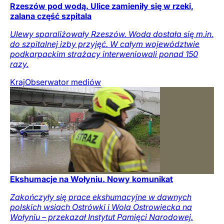
Rzeszów pod wodą. Ulice zamieniły się w rzeki,
zalana część szpitala
Ulewy sparaliżowały Rzeszów. Woda dostała się m.in.
do szpitalnej izby przyjęć. W całym województwie
podkarpackim strażacy interweniowali ponad 150
razy.
Kraj
Obserwator mediów
Ekshumacje na Wołyniu. Nowy komunikat
Zakończyły się prace ekshumacyjne w dawnych
polskich wsiach Ostrówki i Wola Ostrowiecka na
Wołyniu – przekazał Instytut Pamięci Narodowej.