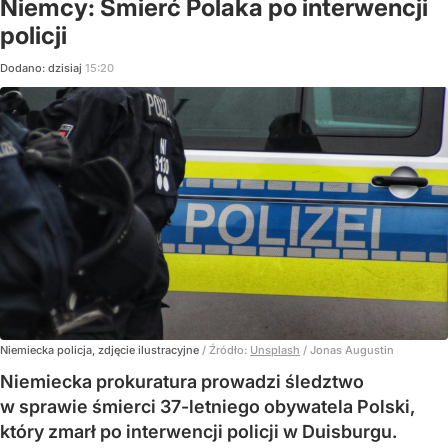
Niemcy: Śmierć Polaka po interwencji
policji
Dodano:
dzisiaj
15:20
Niemiecka policja, zdjęcie ilustracyjne
/ Źródło:
Unsplash
/
Jonas Augustin
Niemiecka prokuratura prowadzi śledztwo
w sprawie śmierci 37-letniego obywatela Polski,
który zmarł po interwencji policji w Duisburgu.