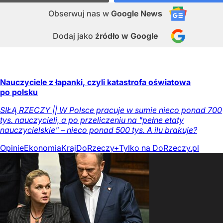
Obserwuj nas
w
Google News
Dodaj jako
źródło w Google
Nauczyciele z łapanki, czyli katastrofa oświatowa
po polsku
SIŁĄ RZECZY || W Polsce pracuje w sumie nieco ponad 700
tys. nauczycieli, a po przeliczeniu na "pełne etaty
nauczycielskie" – nieco ponad 500 tys. A ilu brakuje?
Opinie
Ekonomia
Kraj
DoRzeczy+
Tylko na DoRzeczy.pl