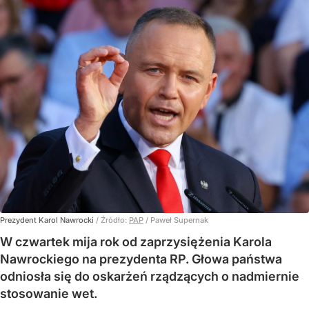
Prezydent Karol Nawrocki
/ Źródło:
PAP
/
Paweł Supernak
W czwartek mija rok od zaprzysiężenia Karola
Nawrockiego na prezydenta RP. Głowa państwa
odniosła się do oskarżeń rządzących o nadmiernie
stosowanie wet.