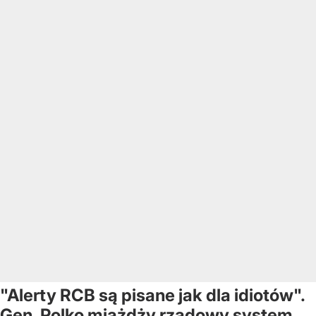
"Alerty RCB są pisane jak dla idiotów".
Gen. Polko miażdży rządowy system