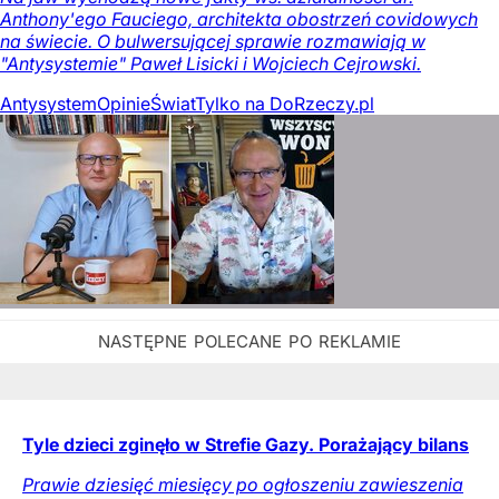
Anthony'ego Fauciego, architekta obostrzeń covidowych
na świecie. O bulwersującej sprawie rozmawiają w
"Antysystemie" Paweł Lisicki i Wojciech Cejrowski.
Antysystem
Opinie
Świat
Tylko na DoRzeczy.pl
Tyle dzieci zginęło w Strefie Gazy. Porażający bilans
Prawie dziesięć miesięcy po ogłoszeniu zawieszenia