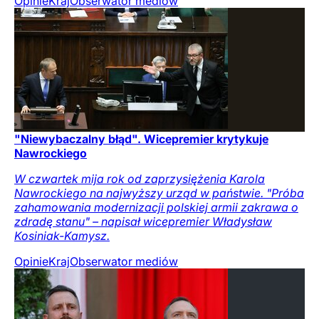
Opinie
Kraj
Obserwator mediów
"Niewybaczalny błąd". Wicepremier krytykuje
Nawrockiego
W czwartek mija rok od zaprzysiężenia Karola
Nawrockiego na najwyższy urząd w państwie. "Próba
zahamowania modernizacji polskiej armii zakrawa o
zdradę stanu" – napisał wicepremier Władysław
Kosiniak-Kamysz.
Opinie
Kraj
Obserwator mediów