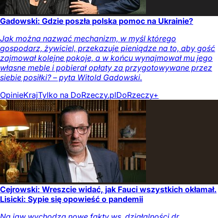
Gadowski: Gdzie poszła polska pomoc na Ukrainie?
Jak można nazwać mechanizm, w myśl którego
gospodarz, żywiciel, przekazuje pieniądze na to, aby gość
zajmował kolejne pokoje, a w końcu wynajmował mu jego
własne meble i pobierał opłaty za przygotowywane przez
siebie posiłki? – pyta Witold Gadowski.
Opinie
Kraj
Tylko na DoRzeczy.pl
DoRzeczy+
Cejrowski: Wreszcie widać, jak Fauci wszystkich okłamał.
Lisicki: Sypie się opowieść o pandemii
Na jaw wychodzą nowe fakty ws. działalności dr.