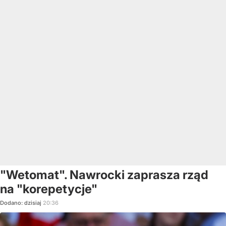
"Wetomat". Nawrocki zaprasza rząd
na "korepetycje"
Dodano:
dzisiaj
20:36