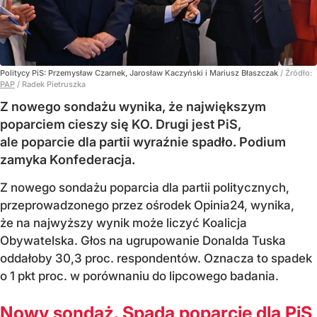
Politycy PiS: Przemysław Czarnek, Jarosław Kaczyński i Mariusz Błaszczak
/ Źródło:
PAP
/
Radek Pietruszka
Z nowego sondażu wynika, że największym
poparciem cieszy się KO. Drugi jest PiS,
ale poparcie dla partii wyraźnie spadło. Podium
zamyka Konfederacja.
Z nowego sondażu poparcia dla partii politycznych,
przeprowadzonego przez ośrodek Opinia24, wynika,
że na najwyższy wynik może liczyć Koalicja
Obywatelska. Głos na ugrupowanie Donalda Tuska
oddałoby 30,3 proc. respondentów. Oznacza to spadek
o 1 pkt proc. w porównaniu do lipcowego badania.
Nowy sondaż. Spada poparcie dla PiS