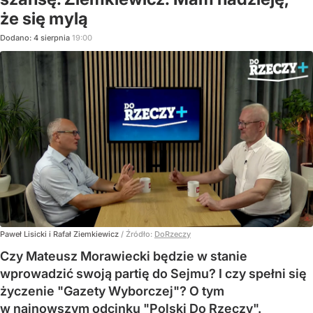
że się mylą
Dodano:
4
sierpnia
19:00
Paweł Lisicki i Rafał Ziemkiewicz
/ Źródło:
DoRzeczy
Czy Mateusz Morawiecki będzie w stanie
wprowadzić swoją partię do Sejmu? I czy spełni się
życzenie "Gazety Wyborczej"? O tym
w najnowszym odcinku "Polski Do Rzeczy".