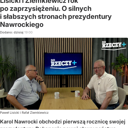
Lisicki i Ziemkiewicz rok
po zaprzysiężeniu. O silnych
i słabszych stronach prezydentury
Nawrockiego
Dodano:
dzisiaj
19:00
Paweł Lisicki i Rafał Ziemkiewicz
Karol Nawrocki obchodzi pierwszą rocznicę swojej