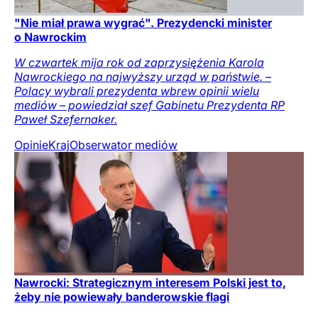
"Nie miał prawa wygrać". Prezydencki minister
o Nawrockim
W czwartek mija rok od zaprzysiężenia Karola
Nawrockiego na najwyższy urząd w państwie. –
Polacy wybrali prezydenta wbrew opinii wielu
mediów – powiedział szef Gabinetu Prezydenta RP
Paweł Szefernaker.
Opinie
Kraj
Obserwator mediów
Nawrocki: Strategicznym interesem Polski jest to,
żeby nie powiewały banderowskie flagi