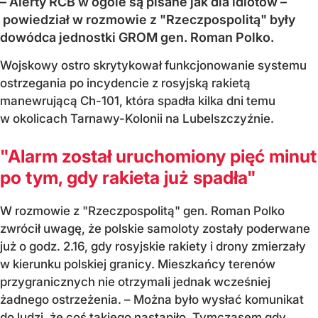
– Alerty RCB w ogóle są pisane jak dla idiotów –
powiedział w rozmowie z "Rzeczpospolitą" były
dowódca jednostki GROM gen. Roman Polko.
Wojskowy ostro skrytykował funkcjonowanie systemu
ostrzegania po incydencie z rosyjską rakietą
manewrującą Ch-101, która spadła kilka dni temu
w okolicach Tarnawy-Kolonii na Lubelszczyźnie.
"Alarm został uruchomiony pięć minut
po tym, gdy rakieta już spadła"
W rozmowie z "Rzeczpospolitą" gen. Roman Polko
zwrócił uwagę, że polskie samoloty zostały poderwane
już o godz. 2.16, gdy rosyjskie rakiety i drony zmierzały
w kierunku polskiej granicy. Mieszkańcy terenów
przygranicznych nie otrzymali jednak wcześniej
żadnego ostrzeżenia. – Można było wysłać komunikat
do ludzi, że coś takiego nastąpiło. Tymczasem gdy