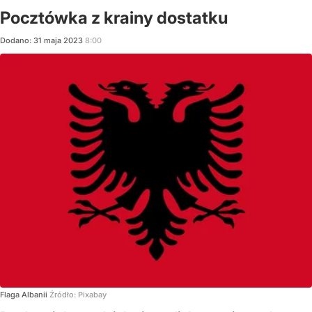
Pocztówka z krainy dostatku
Dodano:
31
maja
2023
8:00
Flaga Albanii
Źródło:
Pixabay