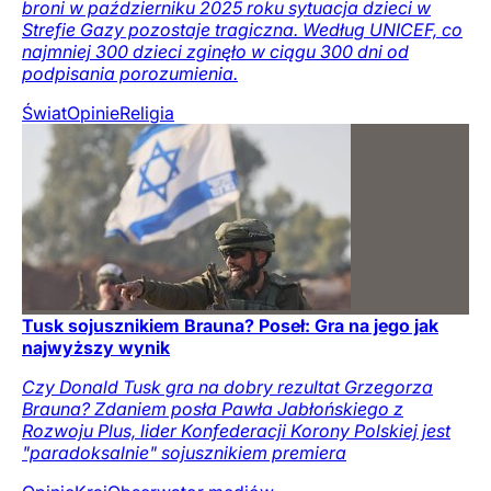
broni w październiku 2025 roku sytuacja dzieci w
Strefie Gazy pozostaje tragiczna. Według UNICEF, co
najmniej 300 dzieci zginęło w ciągu 300 dni od
podpisania porozumienia.
Świat
Opinie
Religia
Tusk sojusznikiem Brauna? Poseł: Gra na jego jak
najwyższy wynik
Czy Donald Tusk gra na dobry rezultat Grzegorza
Brauna? Zdaniem posła Pawła Jabłońskiego z
Rozwoju Plus, lider Konfederacji Korony Polskiej jest
"paradoksalnie" sojusznikiem premiera