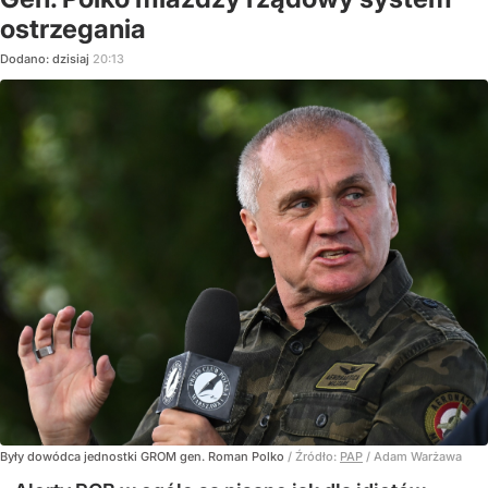
ostrzegania
Dodano:
dzisiaj
20:13
Były dowódca jednostki GROM gen. Roman Polko
/ Źródło:
PAP
/
Adam Warżawa