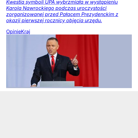
Kwestia symboli UPA wybrzmiała w wystąpieniu
Karola Nawrockiego podczas uroczystości
zorganizowanej przed Pałacem Prezydenckim z
okazji pierwszej rocznicy objęcia urzędu.
Opinie
Kraj