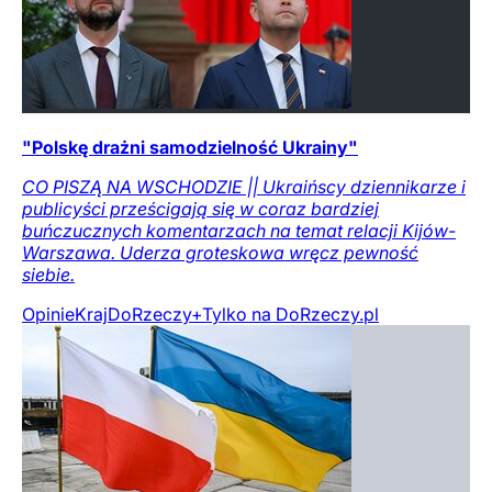
"Polskę drażni samodzielność Ukrainy"
CO PISZĄ NA WSCHODZIE || Ukraińscy dziennikarze i
publicyści prześcigają się w coraz bardziej
buńczucznych komentarzach na temat relacji Kijów-
Warszawa. Uderza groteskowa wręcz pewność
siebie.
Opinie
Kraj
DoRzeczy+
Tylko na DoRzeczy.pl