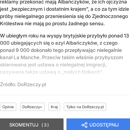
reklamy przekonać mają Albańczyków, że ich ojczyzna
jest „bezpiecznym i dostatnim krajem”, a co za tym idzie
próby nielegalnego przeniesienia się do Zjednoczonego
Królestwa nie mają po prostu żadnego sensu.
W ubiegłym roku na wyspy brytyjskie przybyło ponad 13
000 ubiegających się o azyl Albańczyków, z czego
ponad 9 000 dokonało tego przepływając nielegalnie
kanał La Manche. Przeciw takim właśnie przybyszom
skierowana jest ustawa o nielegalnej imigracji,
nazywana także ustawą o „małych łódkach”.
Źródło:
DoRzeczy.pl
Opinie
DoRzeczy+
Kraj
Tylko na DoRzeczy.pl
SKOMENTUJ
UDOSTĘPNIJ
3