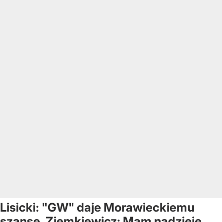
Lisicki: "GW" daje Morawieckiemu
szansę. Ziemkiewicz: Mam nadzieję,