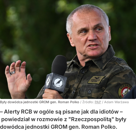
Były dowódca jednostki GROM gen. Roman Polko
/ Źródło:
PAP
/
Adam Warżawa
– Alerty RCB w ogóle są pisane jak dla idiotów –
powiedział w rozmowie z "Rzeczpospolitą" były
dowódca jednostki GROM gen. Roman Polko.