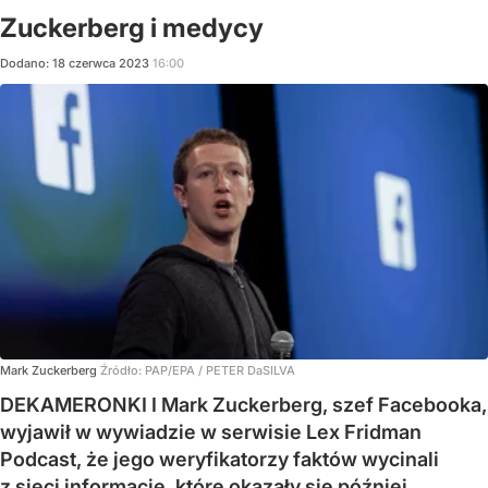
Zuckerberg i medycy
Dodano:
18
czerwca
2023
16:00
Mark Zuckerberg
Źródło:
PAP/EPA
/
PETER DaSILVA
DEKAMERONKI I Mark Zuckerberg, szef Facebooka,
wyjawił w wywiadzie w serwisie Lex Fridman
Podcast, że jego weryfikatorzy faktów wycinali
z sieci informacje, które okazały się później