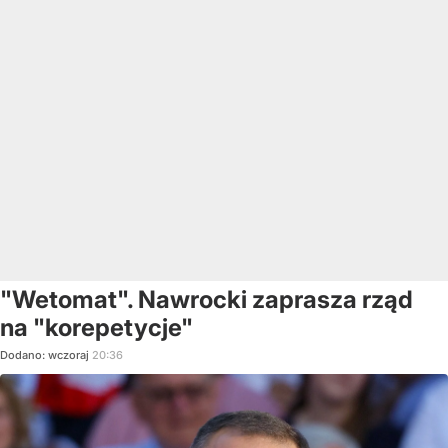
"Wetomat". Nawrocki zaprasza rząd
na "korepetycje"
Dodano:
wczoraj
20:36