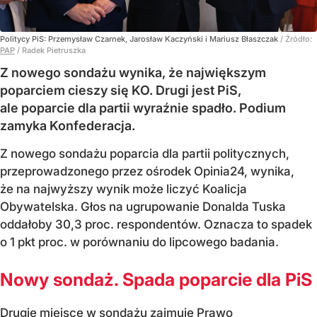
Politycy PiS: Przemysław Czarnek, Jarosław Kaczyński i Mariusz Błaszczak
/ Źródło:
PAP
/
Radek Pietruszka
Z nowego sondażu wynika, że największym
poparciem cieszy się KO. Drugi jest PiS,
ale poparcie dla partii wyraźnie spadło. Podium
zamyka Konfederacja.
Z nowego sondażu poparcia dla partii politycznych,
przeprowadzonego przez ośrodek Opinia24, wynika,
że na najwyższy wynik może liczyć Koalicja
Obywatelska. Głos na ugrupowanie Donalda Tuska
oddałoby 30,3 proc. respondentów. Oznacza to spadek
o 1 pkt proc. w porównaniu do lipcowego badania.
Nowy sondaż. Spada poparcie dla PiS
Drugie miejsce w sondażu zajmuje Prawo