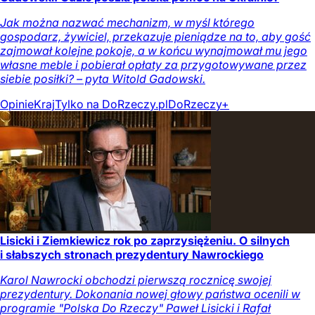
Jak można nazwać mechanizm, w myśl którego
gospodarz, żywiciel, przekazuje pieniądze na to, aby gość
zajmował kolejne pokoje, a w końcu wynajmował mu jego
własne meble i pobierał opłaty za przygotowywane przez
siebie posiłki? – pyta Witold Gadowski.
Opinie
Kraj
Tylko na DoRzeczy.pl
DoRzeczy+
Lisicki i Ziemkiewicz rok po zaprzysiężeniu. O silnych
i słabszych stronach prezydentury Nawrockiego
Karol Nawrocki obchodzi pierwszą rocznicę swojej
prezydentury. Dokonania nowej głowy państwa ocenili w
programie "Polska Do Rzeczy" Paweł Lisicki i Rafał