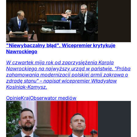
"Niewybaczalny błąd". Wicepremier krytykuje
Nawrockiego
W czwartek mija rok od zaprzysiężenia Karola
Nawrockiego na najwyższy urząd w państwie. "Próba
zahamowania modernizacji polskiej armii zakrawa o
zdradę stanu" – napisał wicepremier Władysław
Kosiniak-Kamysz.
Opinie
Kraj
Obserwator mediów