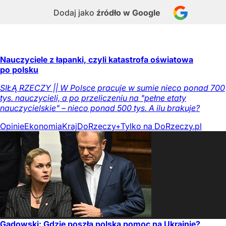
Dodaj jako
źródło w Google
Nauczyciele z łapanki, czyli katastrofa oświatowa
po polsku
SIŁĄ RZECZY || W Polsce pracuje w sumie nieco ponad 700
tys. nauczycieli, a po przeliczeniu na "pełne etaty
nauczycielskie" – nieco ponad 500 tys. A ilu brakuje?
Opinie
Ekonomia
Kraj
DoRzeczy+
Tylko na DoRzeczy.pl
Gadowski: Gdzie poszła polska pomoc na Ukrainie?