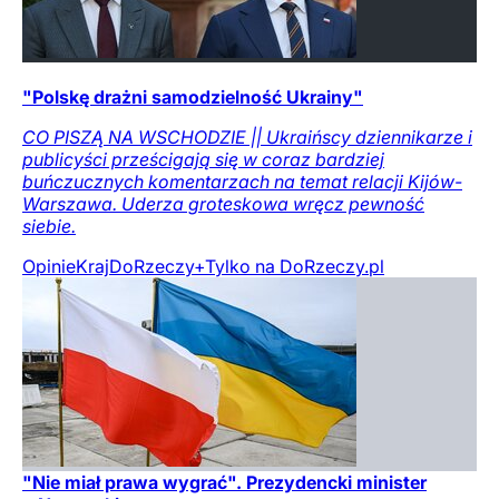
"Polskę drażni samodzielność Ukrainy"
CO PISZĄ NA WSCHODZIE || Ukraińscy dziennikarze i
publicyści prześcigają się w coraz bardziej
buńczucznych komentarzach na temat relacji Kijów-
Warszawa. Uderza groteskowa wręcz pewność
siebie.
Opinie
Kraj
DoRzeczy+
Tylko na DoRzeczy.pl
"Nie miał prawa wygrać". Prezydencki minister