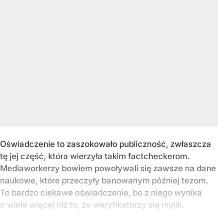
Oświadczenie to zaszokowało publiczność, zwłaszcza
tę jej część, która wierzyła takim factcheckerom.
Mediaworkerzy bowiem powoływali się zawsze na dane
naukowe, które przeczyły banowanym później tezom.
To bardzo ciekawe oświadczenie, bo z niego wynika
o wiele więcej niż to, że weryfikatorzy się mylili.