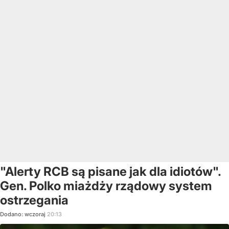
"Alerty RCB są pisane jak dla idiotów".
Gen. Polko miażdży rządowy system
ostrzegania
Dodano:
wczoraj
20:13