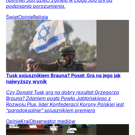
podpisania porozumienia.
Świat
Opinie
Religia
Tusk sojusznikiem Brauna? Poseł: Gra na jego jak
najwyższy wynik
Czy Donald Tusk gra na dobry rezultat Grzegorza
Brauna? Zdaniem posła Pawła Jabłońskiego z
Rozwoju Plus, lider Konfederacji Korony Polskiej jest
"paradoksalnie" sojusznikiem premiera
Opinie
Kraj
Obserwator mediów