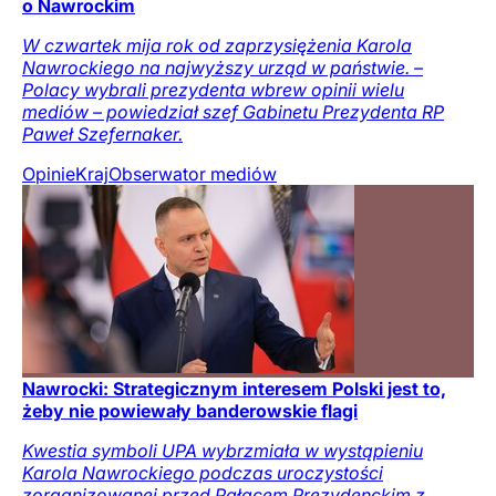
o Nawrockim
W czwartek mija rok od zaprzysiężenia Karola
Nawrockiego na najwyższy urząd w państwie. –
Polacy wybrali prezydenta wbrew opinii wielu
mediów – powiedział szef Gabinetu Prezydenta RP
Paweł Szefernaker.
Opinie
Kraj
Obserwator mediów
Nawrocki: Strategicznym interesem Polski jest to,
żeby nie powiewały banderowskie flagi
Kwestia symboli UPA wybrzmiała w wystąpieniu
Karola Nawrockiego podczas uroczystości
zorganizowanej przed Pałacem Prezydenckim z