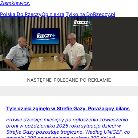
Ziemkiewicz.
Polska Do Rzeczy
Opinie
Kraj
Tylko na DoRzeczy.pl
Tyle dzieci zginęło w Strefie Gazy. Porażający bilans
Prawie dziesięć miesięcy po ogłoszeniu zawieszenia
broni w październiku 2025 roku sytuacja dzieci w
Strefie Gazy pozostaje tragiczna. Według UNICEF, co
najmniej 300 dzieci zginęło w ciągu 300 dni od