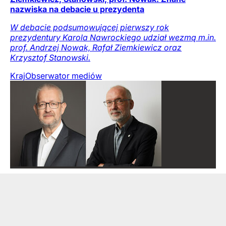
nazwiska na debacie u prezydenta
W debacie podsumowującej pierwszy rok
prezydentury Karola Nawrockiego udział wezmą m.in.
prof. Andrzej Nowak, Rafał Ziemkiewicz oraz
Krzysztof Stanowski.
Kraj
Obserwator mediów