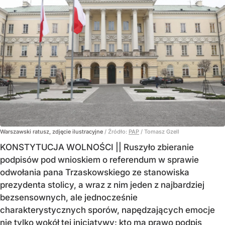
Warszawski ratusz, zdjęcie ilustracyjne
/ Źródło:
PAP
/
Tomasz Gzell
KONSTYTUCJA WOLNOŚCI || Ruszyło zbieranie
podpisów pod wnioskiem o referendum w sprawie
odwołania pana Trzaskowskiego ze stanowiska
prezydenta stolicy, a wraz z nim jeden z najbardziej
bezsensownych, ale jednocześnie
charakterystycznych sporów, napędzających emocje
nie tylko wokół tej inicjatywy: kto ma prawo podpis