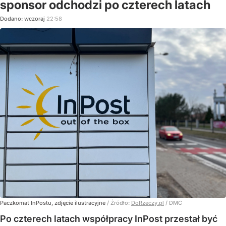
sponsor odchodzi po czterech latach
Dodano:
wczoraj
22:58
Paczkomat InPostu, zdjęcie ilustracyjne
/ Źródło:
DoRzeczy.pl
/
DMC
Po czterech latach współpracy InPost przestał być