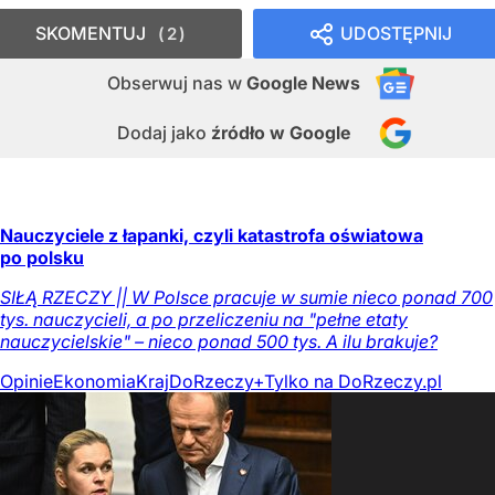
SKOMENTUJ
UDOSTĘPNIJ
2
Obserwuj nas
w
Google News
Dodaj jako
źródło w Google
Nauczyciele z łapanki, czyli katastrofa oświatowa
po polsku
SIŁĄ RZECZY || W Polsce pracuje w sumie nieco ponad 700
tys. nauczycieli, a po przeliczeniu na "pełne etaty
nauczycielskie" – nieco ponad 500 tys. A ilu brakuje?
Opinie
Ekonomia
Kraj
DoRzeczy+
Tylko na DoRzeczy.pl