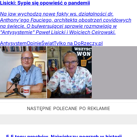
Lisicki: Sypie się opowieść o pandemii
Na jaw wychodzą nowe fakty ws. działalności dr.
Anthony'ego Fauciego, architekta obostrzeń covidowych
na świecie. O bulwersującej sprawie rozmawiają w
"Antysystemie" Paweł Lisicki i Wojciech Cejrowski.
Antysystem
Opinie
Świat
Tylko na DoRzeczy.pl
5,5 tony prochów. Największy pogrzeb w historii