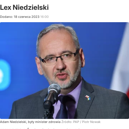
Lex Niedzielski
Dodano:
18
czerwca
2023
16:00
Adam Niedzielski, były minister zdrowia
Źródło:
PAP
/
Piotr Nowak