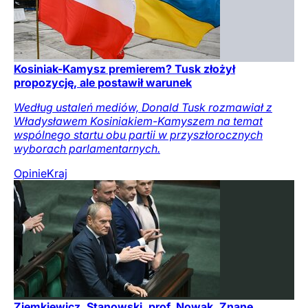
Kosiniak-Kamysz premierem? Tusk złożył
propozycję, ale postawił warunek
Według ustaleń mediów, Donald Tusk rozmawiał z
Władysławem Kosiniakiem-Kamyszem na temat
wspólnego startu obu partii w przyszłorocznych
wyborach parlamentarnych.
Opinie
Kraj
Ziemkiewicz, Stanowski, prof. Nowak. Znane