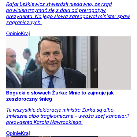
Rafał Leśkiewicz stwierdził niedawno, że rząd
powinien trzymać się z dala od prerogatyw
prezydenta. Na jego słowa zareagował minister spaw
zagranicznych.
Opinie
Kraj
Bogucki o słowach Żurka: Mnie to zajmuje jak
zeszłoroczny śnieg
Te wszystkie deklaracje ministra Żurka są albo
śmieszne albo tragikomiczne – uważa szef kancelarii
prezydenta Karola Nawrockiego.
Opinie
Kraj