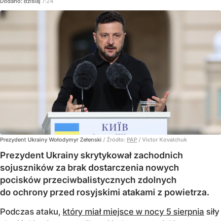
Dodano:
dzisiaj
7:24
Prezydent Ukrainy Wołodymyr Zełenski
/ Źródło:
PAP
/
Victor Kovalchuk
Prezydent Ukrainy skrytykował zachodnich
sojuszników za brak dostarczenia nowych
pocisków przeciwbalistycznych zdolnych
do ochrony przed rosyjskimi atakami z powietrza.
Podczas ataku,
który miał miejsce w nocy 5 sierpnia
siły