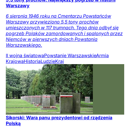
Warszawy
6 sierpnia 1946 roku na Cmentarzu Powstańców
Warszawy przywieziono 5,5 tony prochów
umieszczonych w 117 trumnach. Tego dnia odbył się
pogrzeb Polaków zamordowanych i spalonych przez
Niemców w pierwszych dniach Powstania
Warszawskiego.
II wojna światowa
Powstanie Warszawskie
Armia
Krajowa
Historia
Ludzie
Kraj
Sikorski: Wara panu prezydentowi od rządzenia
Polską