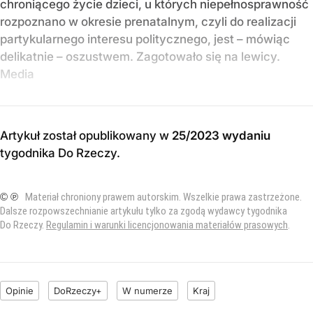
chroniącego życie dzieci, u których niepełnosprawność
rozpoznano w okresie prenatalnym, czyli do realizacji
partykularnego interesu politycznego, jest – mówiąc
delikatnie – oszustwem. Zagotowało się na lewicy.
Media
Artykuł został opublikowany w
25/2023 wydaniu
tygodnika Do Rzeczy
.
© ℗
Materiał chroniony prawem autorskim. Wszelkie prawa zastrzeżone.
Dalsze rozpowszechnianie artykułu tylko za zgodą wydawcy tygodnika
Do Rzeczy.
Regulamin i warunki licencjonowania materiałów prasowych
.
Opinie
DoRzeczy+
W numerze
Kraj