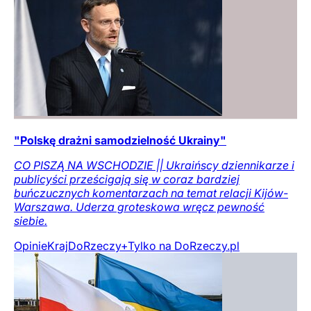
"Polskę drażni samodzielność Ukrainy"
CO PISZĄ NA WSCHODZIE || Ukraińscy dziennikarze i
publicyści prześcigają się w coraz bardziej
buńczucznych komentarzach na temat relacji Kijów-
Warszawa. Uderza groteskowa wręcz pewność
siebie.
Opinie
Kraj
DoRzeczy+
Tylko na DoRzeczy.pl