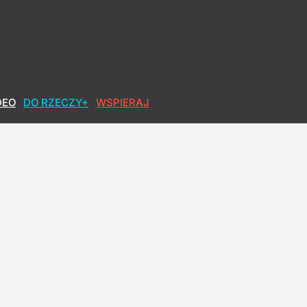
realizowałbym tego"
DEO
DO RZECZY+
WSPIERAJ
wał ustawę Grahama
owa po polsku