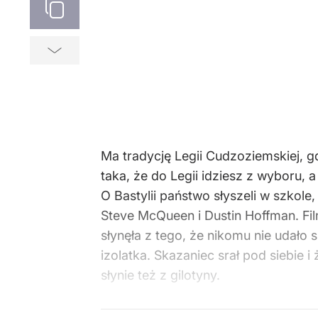
Ma tradycję Legii Cudzoziemskiej, gd
taka, że do Legii idziesz z wyboru, a
O Bastylii państwo słyszeli w szkole,
Steve McQueen i Dustin Hoffman. Fi
słynęła z tego, że nikomu nie udało s
izolatka. Skazaniec srał pod siebie 
słynie też z gilotyny.