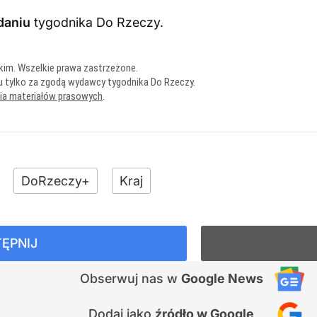
daniu
tygodnika Do Rzeczy
.
kim. Wszelkie prawa zastrzeżone.
u tylko za zgodą wydawcy tygodnika Do Rzeczy.
nia materiałów prasowych
.
DoRzeczy+
Kraj
ĘPNIJ
Obserwuj nas
w
Google News
Dodaj jako
źródło w Google