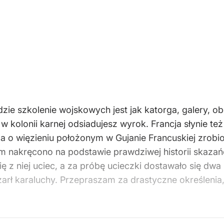
zie szkolenie wojskowych jest jak katorga, galery, ob
 w kolonii karnej odsiadujesz wyrok. Francja słynie te
 a o więzieniu położonym w Gujanie Francuskiej zrobion
lm nakręcono na podstawie prawdziwej historii skaza
ię z niej uciec, a za próbę ucieczki dostawało się dwa
i żarł karaluchy. Przepraszam za drastyczne określeni