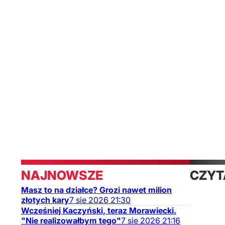
diecezji Vellore.
Religia
Świat
Opinie
NAJNOWSZE
CZYT
Masz to na działce? Grozi nawet milion
TAKŻ
złotych kary
7
sie
2026
21:30
Wcześniej Kaczyński, teraz Morawiecki.
"Nie realizowałbym tego"
7
sie
2026
21:16