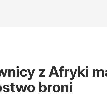
owiedziami". Zagadkowe słowa biskupa
nicy z Afryki m
óstwo broni