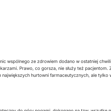
nic wspólnego ze zdrowiem dodano w ostatniej chwili ap
karzami. Prawo, co gorsza, nie służy też pacjentom.
największych hurtowni farmaceutycznych, ale tylko 
apteczny do góry nogami, dokonano na tzw. wrzutkę p