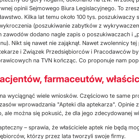
ywnej opinii Sejmowego Biura Legislacyjnego. To zresz
awstwo. Kilka lat temu około 100 tys. poszukiwaczy 
ry wykroczenia (poszukiwanie zabytków z wykrywacze
ch zawodów dodano nagle zapis o poszukiwaczach i „
nu). Nikt się nawet nie zająknął. Nawet zwolennicy tej 
ekarze i Związek Przedsiębiorców i Pracodawców byli c
prawicowych na TVN kończąc. Co proponuje nam po
acjentów, farmaceutów, właścici
żna wyciągnąć wiele wniosków. Częściowo te same pr
czasów wprowadzania "Apteki dla aptekarza". Opinie z
 ale można się pokusić, że dla jego zdecydowanej więk
pteczny – sprawia, że właściciele aptek nie będą mogl
biorców, którzy przez lata tworzyli swoje firmy.