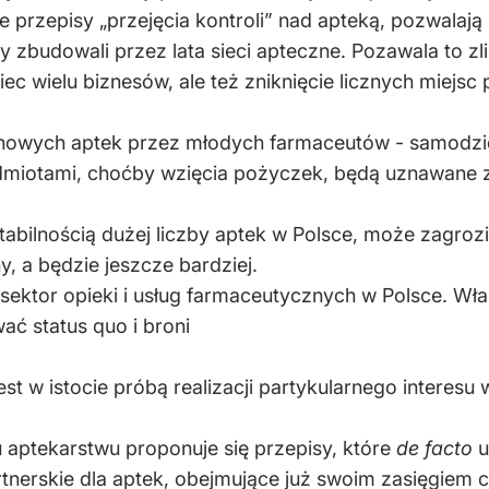
 przepisy „przejęcia kontroli” nad apteką, pozwalają
rzy zbudowali przez lata sieci apteczne. Pozawala to 
iec wielu biznesów, ale też zniknięcie licznych miejs
e nowych aptek przez młodych farmaceutów - samodzie
miotami, choćby wzięcia pożyczek, będą uznawane za
tabilnością dużej liczby aptek w Polsce, może zagro
y, a będzie jeszcze bardziej.
ektor opieki i usług farmaceutycznych w Polsce. Właś
wać status quo i broni
st w istocie próbą realizacji partykularnego interesu
ptekarstwu proponuje się przepisy, które
de facto
u
rtnerskie dla aptek, obejmujące już swoim zasięgiem co