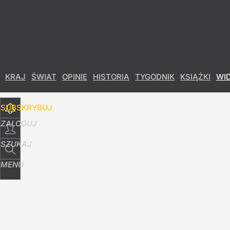
Udostępnij
4
Skomentuj
KRAJ
ŚWIAT
OPINIE
HISTORIA
TYGODNIK
KSIĄŻKI
WI
SUBSKRYBUJ
ZALOGUJ
SZUKAJ
MENU