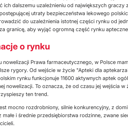
ć ich dalszemu uzależnieniu od największych graczy z
postępującej utraty bezpieczeństwa lekowego polskic
wadzić do uzależnienia istotnej części rynku od jed
a granicę, aby wyjąć ogromną część rynku aptecznego
macje o rynku
u nowelizacji Prawa farmaceutycznego, w Polsce mam
e rygory. Od wejście w życie "Apteki dla aptekarza" 
olskim rynku funkcjonuje 11600 aktywnych aptek ogól
nowelizacji. To oznacza, że od czasu jej wejścia w 
zyspieszy ten trend.
est mocno rozdrobniony, silnie konkurencyjny, z dom
z małe i średnie przedsiębiorstwa rodzinne, zwane siec
cieli.