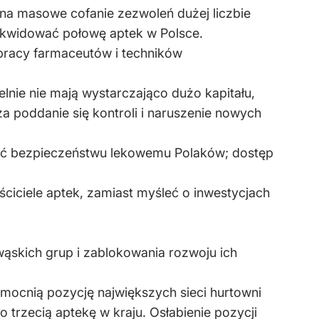
 na masowe cofanie zezwoleń dużej liczbie
zlikwidować połowę aptek w Polsce.
c pracy farmaceutów i techników
lnie nie mają wystarczająco dużo kapitału,
 poddanie się kontroli i naruszenie nowych
zić bezpieczeństwu lekowemu Polaków; dostęp
ciciele aptek, zamiast myśleć o inwestycjach
 wąskich grup i zablokowania rozwoju ich
mocnią pozycję największych sieci hurtowni
 trzecią aptekę w kraju. Osłabienie pozycji