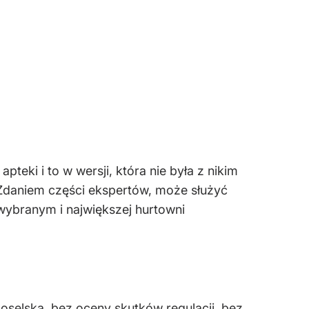
teki i to w wersji, która nie była z nikim
 Zdaniem części ekspertów, może służyć
wybranym i największej hurtowni
oselską, bez oceny skutków regulacji, bez