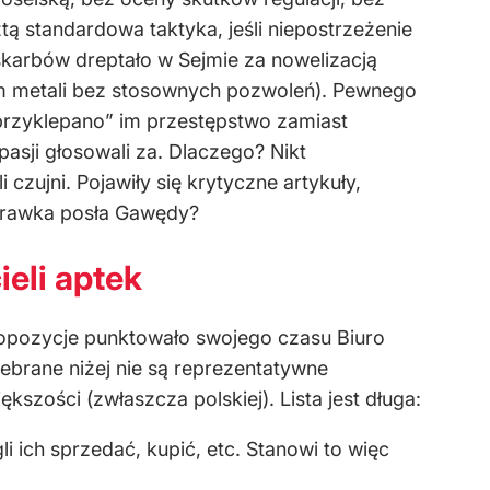
tą standardowa taktyka, jeśli niepostrzeżenie
skarbów dreptało w Sejmie za nowelizacją
m metali bez stosownych pozwoleń). Pewnego
przyklepano” im przestępstwo zamiast
pasji głosowali za. Dlaczego? Nikt
zujni. Pojawiły się krytyczne artykuły,
prawka posła Gawędy?
eli aptek
opozycje punktowało swojego czasu Biuro
ebrane niżej nie są reprezentatywne
szości (zwłaszcza polskiej). Lista jest długa:
i ich sprzedać, kupić, etc. Stanowi to więc