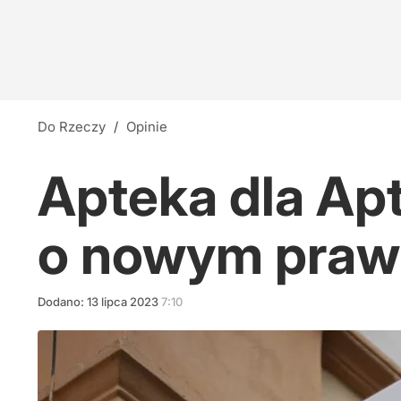
Do Rzeczy
/
Opinie
Apteka dla Apt
o nowym prawi
Dodano:
13
lipca
2023
7:10