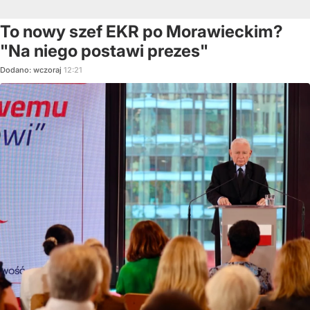
To nowy szef EKR po Morawieckim?
"Na niego postawi prezes"
Dodano:
wczoraj
12:21