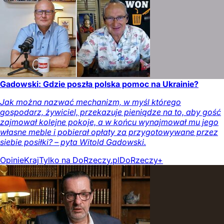
Gadowski: Gdzie poszła polska pomoc na Ukrainie?
Jak można nazwać mechanizm, w myśl którego
gospodarz, żywiciel, przekazuje pieniądze na to, aby gość
zajmował kolejne pokoje, a w końcu wynajmował mu jego
własne meble i pobierał opłaty za przygotowywane przez
siebie posiłki? – pyta Witold Gadowski.
Opinie
Kraj
Tylko na DoRzeczy.pl
DoRzeczy+