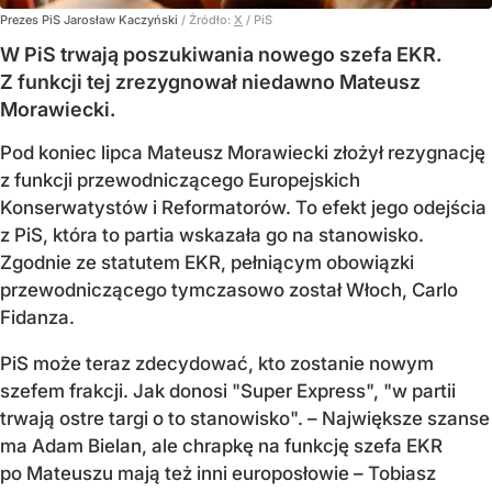
Prezes PiS Jarosław Kaczyński
/ Źródło:
X
/
PiS
W PiS trwają poszukiwania nowego szefa EKR.
Z funkcji tej zrezygnował niedawno Mateusz
Morawiecki.
Pod koniec lipca Mateusz Morawiecki złożył rezygnację
z funkcji przewodniczącego Europejskich
Konserwatystów i Reformatorów. To efekt jego odejścia
z PiS, która to partia wskazała go na stanowisko.
Zgodnie ze statutem EKR, pełniącym obowiązki
przewodniczącego tymczasowo został Włoch, Carlo
Fidanza.
PiS może teraz zdecydować, kto zostanie nowym
szefem frakcji. Jak donosi "Super Express", "w partii
trwają ostre targi o to stanowisko". – Największe szanse
ma Adam Bielan, ale chrapkę na funkcję szefa EKR
po Mateuszu mają też inni europosłowie – Tobiasz