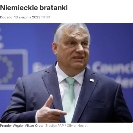
Niemieckie bratanki
Dodano:
13
sierpnia
2023
16:00
Premier Węgier Viktor Orban
Źródło:
PAP
/
Olivier Hoslet