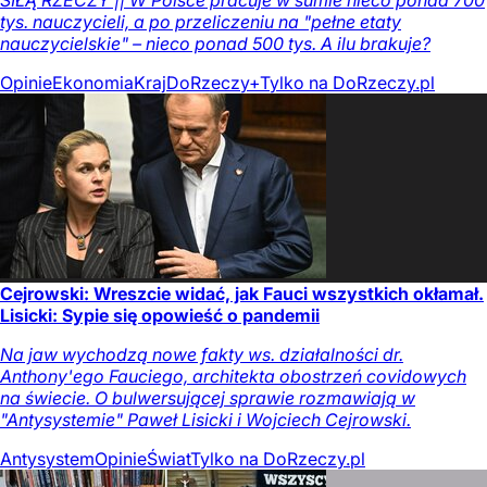
tys. nauczycieli, a po przeliczeniu na "pełne etaty
nauczycielskie" – nieco ponad 500 tys. A ilu brakuje?
Opinie
Ekonomia
Kraj
DoRzeczy+
Tylko na DoRzeczy.pl
Cejrowski: Wreszcie widać, jak Fauci wszystkich okłamał.
Lisicki: Sypie się opowieść o pandemii
Na jaw wychodzą nowe fakty ws. działalności dr.
Anthony'ego Fauciego, architekta obostrzeń covidowych
na świecie. O bulwersującej sprawie rozmawiają w
"Antysystemie" Paweł Lisicki i Wojciech Cejrowski.
Antysystem
Opinie
Świat
Tylko na DoRzeczy.pl