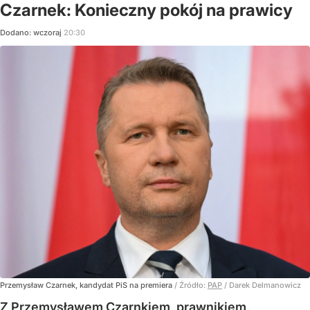
Czarnek: Konieczny pokój na prawicy
Dodano:
wczoraj
20:30
Przemysław Czarnek, kandydat PiS na premiera
/ Źródło:
PAP
/
Darek Delmanowicz
Z Przemysławem Czarnkiem, prawnikiem,