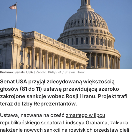
Budynek Senatu USA
/ Źródło:
PAP/EPA
/
Shawn Thew
Senat USA przyjął zdecydowaną większością
głosów (81 do 11) ustawę przewidującą szeroko
zakrojone sankcje wobec Rosji i Iranu. Projekt trafi
teraz do Izby Reprezentantów.
Ustawa, nazwana na cześć
zmarłego w lipcu
republikańskiego senatora Lindseya Grahama
, zakłada
nałożenie nowych sankcji na rosyjskich przedstawicieli