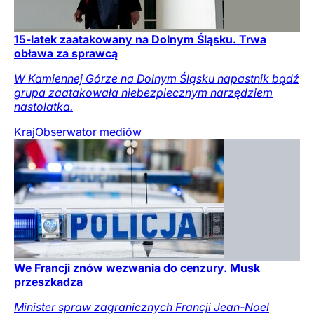
15-latek zaatakowany na Dolnym Śląsku. Trwa
obława za sprawcą
W Kamiennej Górze na Dolnym Śląsku napastnik bądź
grupa zaatakowała niebezpiecznym narzędziem
nastolatka.
Kraj
Obserwator mediów
We Francji znów wezwania do cenzury. Musk
przeszkadza
Minister spraw zagranicznych Francji Jean-Noel