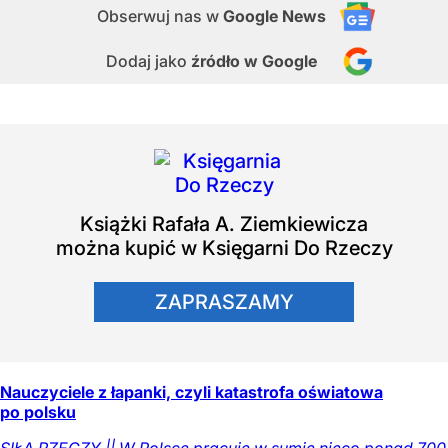
Obserwuj nas
w
Google News
Dodaj jako
źródło w Google
Książki
Rafała A. Ziemkiewicza
można kupić w Księgarni Do Rzeczy
ZAPRASZAMY
Nauczyciele z łapanki, czyli katastrofa oświatowa
po polsku
SIŁĄ RZECZY || W Polsce pracuje w sumie nieco ponad 700