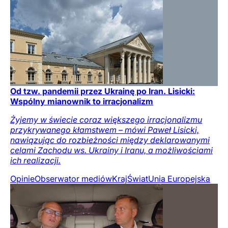
Od tzw. pandemii przez Ukrainę po Iran. Lisicki:
Wspólny mianownik to irracjonalizm
Żyjemy w świecie coraz większego irracjonalizmu
przykrywanego kłamstwem – mówi Paweł Lisicki,
nawiązując do rozbieżności między deklarowanymi
celami Zachodu ws. Ukrainy i Iranu, a możliwościami
ich realizacji.
Opinie
Obserwator mediów
Kraj
Świat
Unia Europejska