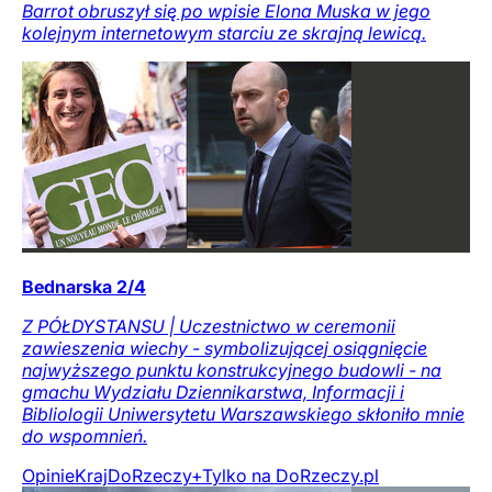
Barrot obruszył się po wpisie Elona Muska w jego
kolejnym internetowym starciu ze skrajną lewicą.
Bednarska 2/4
Z PÓŁDYSTANSU | Uczestnictwo w ceremonii
zawieszenia wiechy - symbolizującej osiągnięcie
najwyższego punktu konstrukcyjnego budowli - na
gmachu Wydziału Dziennikarstwa, Informacji i
Bibliologii Uniwersytetu Warszawskiego skłoniło mnie
do wspomnień.
Opinie
Kraj
DoRzeczy+
Tylko na DoRzeczy.pl