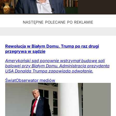
Rewolucja w Białym Domu. Trump po raz drugi
przegrywa w sądzie
Amerykański sąd ponownie wstrzymał budowę sali
balowej przy Białym Domu. Administracja prezydenta
USA Donalda Trumpa zapowiada odwołanie.
Świat
Obserwator mediów