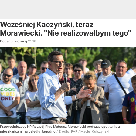
Wcześniej Kaczyński, teraz
Morawiecki. "Nie realizowałbym tego"
Dodano:
wczoraj
21:16
Przewodniczący KP Rozwój Plus Mateusz Morawiecki podczas spotkania z
mieszkańcami na osiedlu Jagodno
/ Źródło:
PAP
/
Maciej Kulczyński