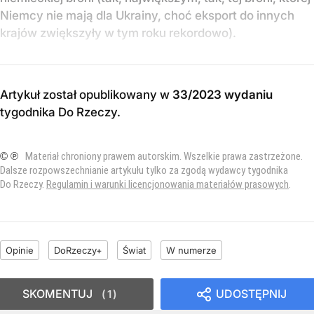
Niemcy nie mają dla Ukrainy, choć eksport do innych
krajów zwiększyły w tym roku rekordowo).
Artykuł został opublikowany w
33/2023 wydaniu
tygodnika Do Rzeczy
.
© ℗
Materiał chroniony prawem autorskim. Wszelkie prawa zastrzeżone.
Dalsze rozpowszechnianie artykułu tylko za zgodą wydawcy tygodnika
Do Rzeczy.
Regulamin i warunki licencjonowania materiałów prasowych
.
Opinie
DoRzeczy+
Świat
W numerze
SKOMENTUJ
UDOSTĘPNIJ
1