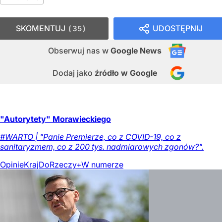
SKOMENTUJ
UDOSTĘPNIJ
35
Obserwuj nas
w
Google News
Dodaj jako
źródło w Google
"Autorytety" Morawieckiego
#WARTO | "Panie Premierze, co z COVID-19, co z
sanitaryzmem, co z 200 tys. nadmiarowych zgonów?".
Opinie
Kraj
DoRzeczy+
W numerze