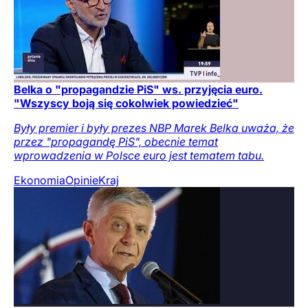
Belka o "propagandzie PiS" ws. przyjęcia euro.
"Wszyscy boją się cokolwiek powiedzieć"
Były premier i były prezes NBP Marek Belka uważa, że
przez "propagandę PiS", obecnie temat
wprowadzenia w Polsce euro jest tematem tabu.
Ekonomia
Opinie
Kraj