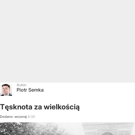
Autor:
Piotr Semka
Tęsknota za wielkością
Dodano:
wczoraj
6:30