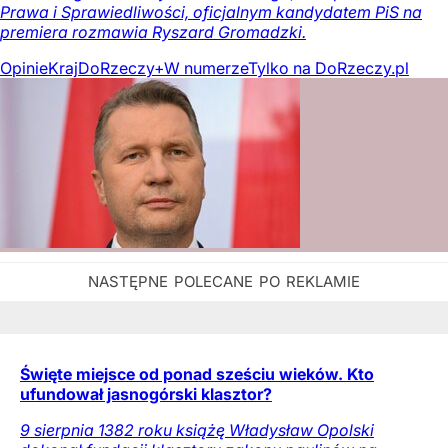
Prawa i Sprawiedliwości, oficjalnym kandydatem PiS na
premiera rozmawia Ryszard Gromadzki.
Opinie
Kraj
DoRzeczy+
W numerze
Tylko na DoRzeczy.pl
Święte miejsce od ponad sześciu wieków. Kto
ufundował jasnogórski klasztor?
9 sierpnia 1382 roku książę Władysław Opolski