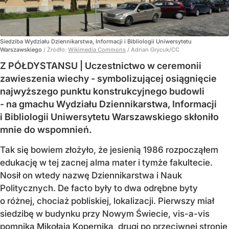
Siedziba Wydziału Dziennikarstwa, Informacji i Bibliologii Uniwersytetu
Warszawskiego
/ Źródło:
Wikimedia Commons
/
Adrian Grycuk/CC
Z PÓŁDYSTANSU | Uczestnictwo w ceremonii
zawieszenia wiechy - symbolizującej osiągnięcie
najwyższego punktu konstrukcyjnego budowli
- na gmachu Wydziału Dziennikarstwa, Informacji
i Bibliologii Uniwersytetu Warszawskiego skłoniło
mnie do wspomnień.
Tak się bowiem złożyło, że jesienią 1986 rozpocząłem
edukację w tej zacnej alma mater i tymże fakultecie.
Nosił on wtedy nazwę Dziennikarstwa i Nauk
Politycznych. De facto były to dwa odrębne byty
o różnej, chociaż pobliskiej, lokalizacji. Pierwszy miał
siedzibę w budynku przy Nowym Świecie, vis-a-vis
pomnika Mikołaja Kopernika, drugi po przeciwnej stronie