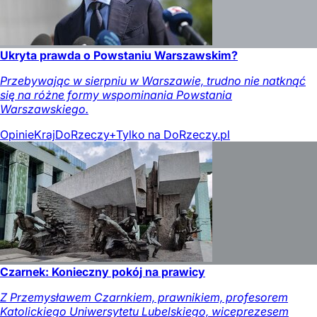
Ukryta prawda o Powstaniu Warszawskim?
Przebywając w sierpniu w Warszawie, trudno nie natknąć
się na różne formy wspominania Powstania
Warszawskiego.
Opinie
Kraj
DoRzeczy+
Tylko na DoRzeczy.pl
Czarnek: Konieczny pokój na prawicy
Z Przemysławem Czarnkiem, prawnikiem, profesorem
Katolickiego Uniwersytetu Lubelskiego, wiceprezesem