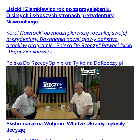
Lisicki i Ziemkiewicz rok po zaprzysiężeniu.
O silnych i słabszych stronach prezydentury
Nawrockiego
Karol Nawrocki obchodzi pierwszą rocznicę swojej
prezydentury. Dokonania nowej głowy państwa
ocenili w programie "Polska Do Rzeczy" Paweł Lisicki
i Rafał Ziemkiewicz.
Polska Do Rzeczy
Opinie
Kraj
Tylko na DoRzeczy.pl
Ekshumacje na Wołyniu. Władze Ukrainy ogłosiły
decyzję