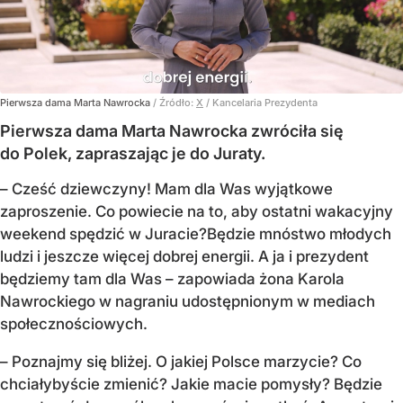
Pierwsza dama Marta Nawrocka
/ Źródło:
X
/
Kancelaria Prezydenta
Pierwsza dama Marta Nawrocka zwróciła się
do Polek, zapraszając je do Juraty.
–
Cześć dziewczyny! Mam dla Was wyjątkowe
zaproszenie.
Co powiecie na to, aby ostatni wakacyjny
weekend spędzić w Juracie?
Będzie mnóstwo młodych
ludzi i jeszcze więcej dobrej energii.
A ja i prezydent
będziemy tam dla Was
– zapowiada żona Karola
Nawrockiego w nagraniu udostępnionym w mediach
społecznościowych.
–
Poznajmy się bliżej. O jakiej Polsce marzycie?
Co
chciałybyście zmienić? Jakie macie pomysły?
Będzie