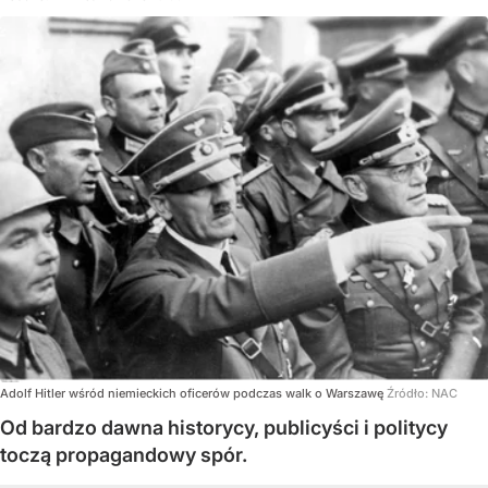
Adolf Hitler wśród niemieckich oficerów podczas walk o Warszawę
Źródło:
NAC
Od bardzo dawna historycy, publicyści i politycy
toczą propagandowy spór.