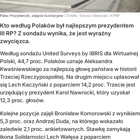
Pałac Prezydencki, zdjęcie ilustracyjne
/ Źródło:
Tomasz Walerzak / KPRP
Kto według Polaków był najlepszym prezydentem
III RP? Z sondażu wynika, że jest wyraźny
zwycięzca.
Według sondażu United Surveys by IBRIS dla Wirtualnej
Polski, 44,7 proc. Polaków uznaje Aleksandra
Kwaśniewskiego za najlepszą głowę państwa w historii
Trzeciej Rzeczypospolitej. Na drugim miejscu uplasował
się Lech Kaczyński z poparciem 14,2 proc. Trzecie jest
urzędujący prezydent Karol Nawrocki, który uzyskał
12,3 proc. głosów.
Kolejne pozycje zajęli Bronisław Komorowski z wynikiem
5,3 proc. oraz Andrzej Duda, na którego wskazało
zaledwie 2,1 proc. ankietowanych. Stawkę zamykają
ikona Solidarności Lech Wałęsa z poparciem