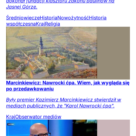
dokonał fundacji klasztoru zakonu paulinów na
Jasnej Górze.
Średniowiecze
Historia
Nowożytność
Historia
współczesna
Kraj
Religia
Marcinkiewicz: Nawrocki ćpa. Wiem, jak wygląda się
po przedawkowaniu
Były premier Kazimierz Marcinkiewicz stwierdził w
mediach publicznych, że "Karol Nawrocki ćpa".
Kraj
Obserwator mediów