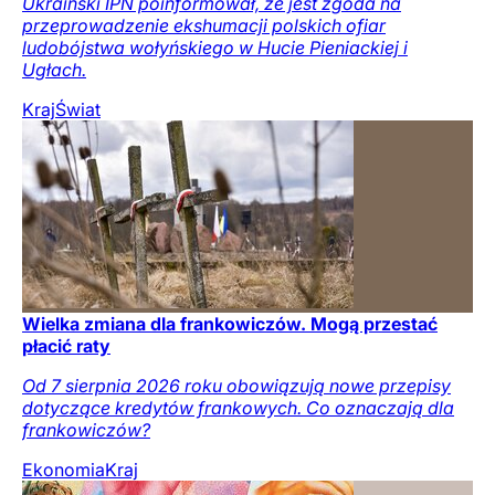
Ukraiński IPN poinformował, że jest zgoda na
przeprowadzenie ekshumacji polskich ofiar
ludobójstwa wołyńskiego w Hucie Pieniackiej i
Ugłach.
Kraj
Świat
Wielka zmiana dla frankowiczów. Mogą przestać
płacić raty
Od 7 sierpnia 2026 roku obowiązują nowe przepisy
dotyczące kredytów frankowych. Co oznaczają dla
frankowiczów?
Ekonomia
Kraj