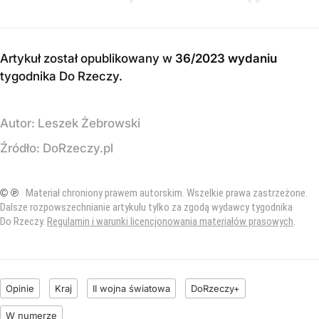
Artykuł został opublikowany w
36/2023 wydaniu
tygodnika Do Rzeczy
.
Autor:
Leszek Żebrowski
Źródło:
DoRzeczy.pl
© ℗
Materiał chroniony prawem autorskim. Wszelkie prawa zastrzeżone.
Dalsze rozpowszechnianie artykułu tylko za zgodą wydawcy tygodnika
Do Rzeczy.
Regulamin i warunki licencjonowania materiałów prasowych
.
Opinie
Kraj
II wojna światowa
DoRzeczy+
W numerze