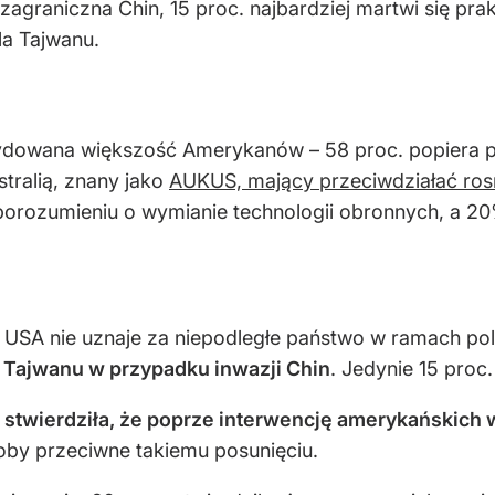
ka zagraniczna Chin, 15 proc. najbardziej martwi się p
la Tajwanu.
ydowana większość Amerykanów – 58 proc. popiera 
tralią, znany jako
AUKUS, mający przeciwdziałać rosn
 porozumieniu o wymianie technologii obronnych, a 20%
d USA nie uznaje za niepodległe państwo w ramach pol
e Tajwanu w przypadku inwazji Chin
. Jedynie 15 proc
. stwierdziła, że poprze interwencję amerykańskic
łoby przeciwne takiemu posunięciu.