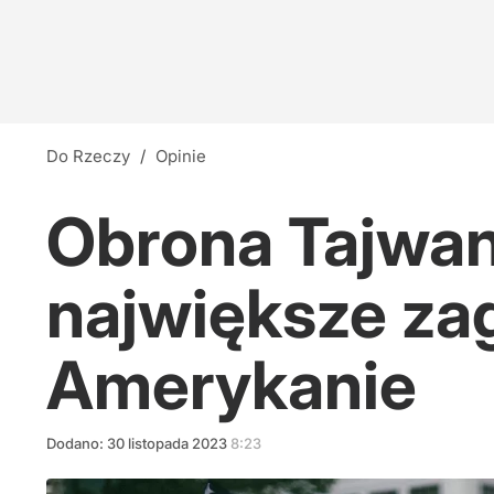
Do Rzeczy
/
Opinie
Obrona Tajwanu
największe zag
Amerykanie
Dodano:
30
listopada
2023
8:23