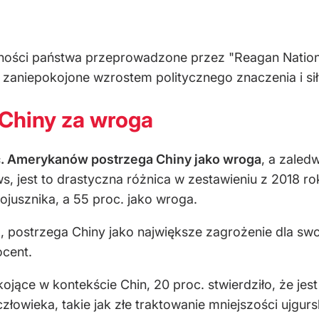
ności państwa przeprowadzone przez "Reagan Nation
zaniepokojone wzrostem politycznego znaczenia i siły 
Chiny za wroga
c. Amerykanów postrzega Chiny jako wroga
, a zaled
s, jest to drastyczna różnica w zestawieniu z 2018 r
jusznika, a 55 proc. jako wroga.
, postrzega Chiny jako największe zagrożenie dla s
ocent.
kojące w kontekście Chin, 20 proc. stwierdziło, że jes
łowieka, takie jak złe traktowanie mniejszości ujgurs