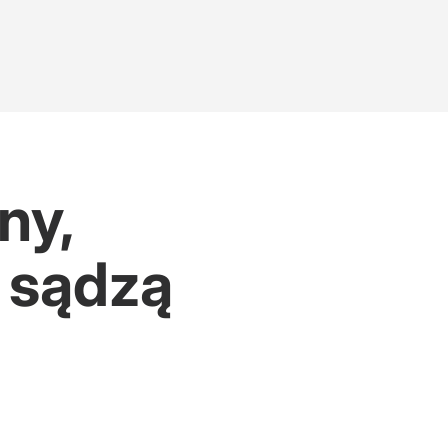
ny,
o sądzą