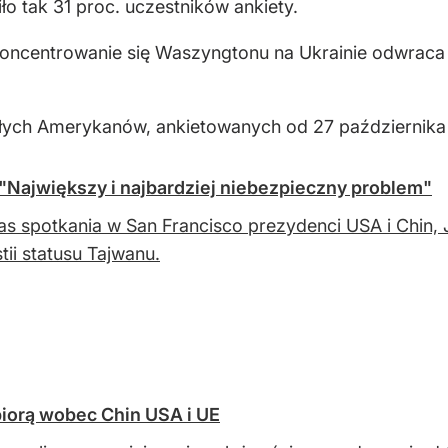
iło tak 31 proc. uczestników ankiety.
koncentrowanie się Waszyngtonu na Ukrainie odwrac
łych Amerykanów, ankietowanych od 27 października 
Największy i najbardziej niebezpieczny problem"
s spotkania w San Francisco prezydenci USA i Chin, Jo
tii statusu Tajwanu.
biorą wobec Chin USA i UE