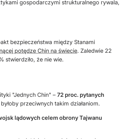
raktykami gospodarczymi strukturalnego rywala,
pakt bezpieczeństwa między Stanami
ącej potędze Chin na świecie
. Zaledwie 22
 stwierdziło, że nie wie.
ityki "Jednych Chin" –
72 proc. pytanych
. byłoby przeciwnych takim działaniom.
h wojsk lądowych celem obrony Tajwanu