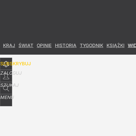
Udostępnij
3
Skomentuj
KRAJ
ŚWIAT
OPINIE
HISTORIA
TYGODNIK
KSIĄŻKI
WI
SUBSKRYBUJ
ZALOGUJ
SZUKAJ
MENU