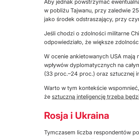
Aby jednak powstrzymać ewentualną 
w pobliżu Tajwanu, przy zaledwie 25
jako środek odstraszający, przy cz
Jeśli chodzi o zdolności militarne C
odpowiedziało, że większe zdolności
W ocenie ankietowanych USA mają n
wpływów dyplomatycznych na całym 
(33 proc.–24 proc.) oraz sztucznej in
Warto w tym kontekście wspomnieć, ż
że
sztuczną inteligencję trzeba będ
Rosja i Ukraina
Tymczasem liczba respondentów pos