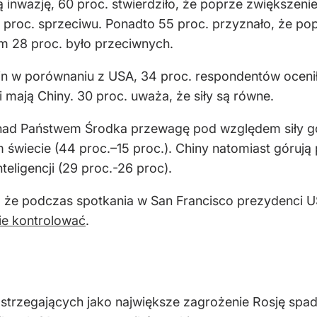
inwazję, 60 proc. stwierdziło, że poprze zwiększeni
 proc. sprzeciwu. Ponadto 55 proc. przyznało, że po
ym 28 proc. było przeciwnych.
hin w porównaniu z USA, 34 proc. respondentów oceniło
 mają Chiny. 30 proc. uważa, że siły są równe.
ad Państwem Środka przewagę pod względem siły gos
świecie (44 proc.–15 proc.). Chiny natomiast góruj
teligencji (29 proc.-26 proc).
e podczas spotkania w San Francisco prezydenci USA i
zie kontrolować
.
trzegających jako największe zagrożenie Rosję spa