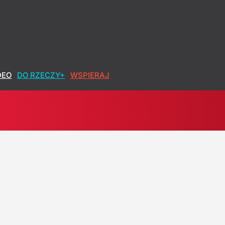
kontra radykałowie
DEO
DO RZECZY+
WSPIERAJ
kiego. "Arcykapłan propagandy"