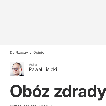
Wystąpił dla prezydenta. Europoseł KO wziął 
10
Co czwarty Polak nie wie, na kogo zagłosuje.
38
Do Rzeczy
/
Opinie
Ukryta prawda o Powstaniu Warszawskim?
Autor:
Paweł Lisicki
18
Obóz zdrady 
Dodano:
3
grudnia
2023
16:00