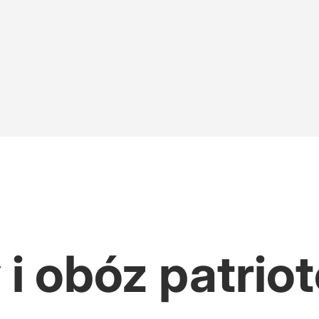
w obronę znanego rapera
 Są wyniki nowego sondażu
i obóz patrio