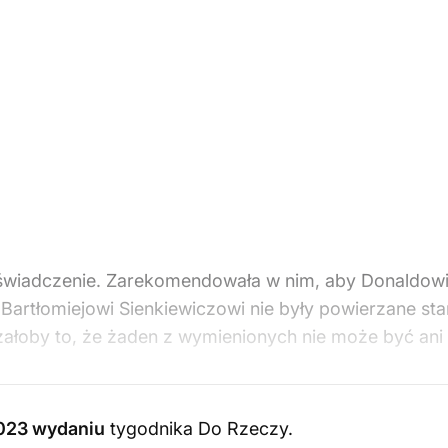
 oświadczenie. Zarekomendowała w nim, aby Donaldo
 Bartłomiejowi Sienkiewiczowi nie były powierzane s
łoby to, że żaden z wymienionych nie może być ani m
023 wydaniu
tygodnika Do Rzeczy
.