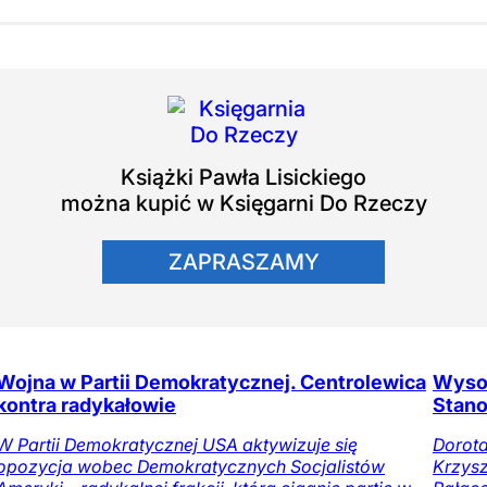
Książki
Pawła Lisickiego
można kupić w Księgarni Do Rzeczy
ZAPRASZAMY
Wojna w Partii Demokratycznej. Centrolewica
Wyso
kontra radykałowie
Stano
W Partii Demokratycznej USA aktywizuje się
Dorot
opozycja wobec Demokratycznych Socjalistów
Krzysz