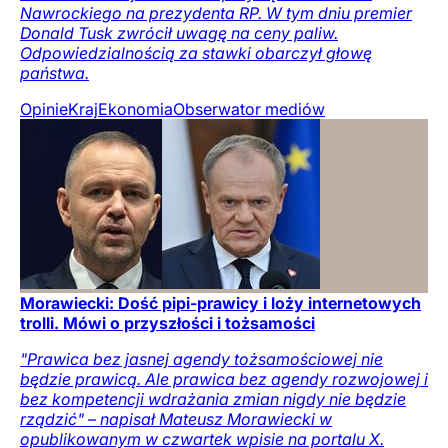
Nawrockiego na prezydenta RP. W tym dniu premier
Donald Tusk zwrócił uwagę na ceny paliw.
Odpowiedzialnością za stawki obarczył głowę
państwa.
Opinie
Kraj
Ekonomia
Obserwator mediów
Morawiecki: Dość pipi-prawicy i loży internetowych
trolli. Mówi o przyszłości i tożsamości
"Prawica bez jasnej agendy tożsamościowej nie
będzie prawicą. Ale prawica bez agendy rozwojowej i
bez kompetencji wdrażania zmian nigdy nie będzie
rządzić" – napisał Mateusz Morawiecki w
opublikowanym w czwartek wpisie na portalu X.