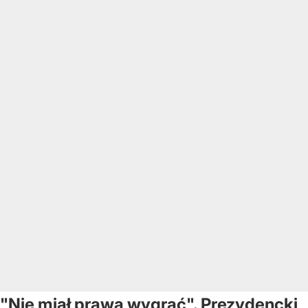
"Nie miał prawa wygrać". Prezydencki