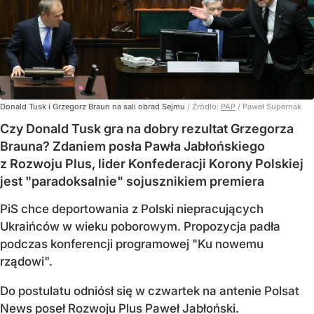
Donald Tusk i Grzegorz Braun na sali obrad Sejmu
/ Źródło:
PAP
/
Paweł Supernak
Czy Donald Tusk gra na dobry rezultat Grzegorza
Brauna? Zdaniem posła Pawła Jabłońskiego
z Rozwoju Plus, lider Konfederacji Korony Polskiej
jest "paradoksalnie" sojusznikiem premiera
PiS chce deportowania z Polski niepracujących
Ukraińców w wieku poborowym. Propozycja padła
podczas konferencji programowej "Ku nowemu
rządowi".
Do postulatu odniósł się w czwartek na antenie Polsat
News poseł Rozwoju Plus Paweł Jabłoński.