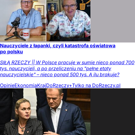
Nauczyciele z łapanki, czyli katastrofa oświatowa
po polsku
SIŁĄ RZECZY || W Polsce pracuje w sumie nieco ponad 700
tys. nauczycieli, a po przeliczeniu na "pełne etaty
nauczycielskie" – nieco ponad 500 tys. A ilu brakuje?
Opinie
Ekonomia
Kraj
DoRzeczy+
Tylko na DoRzeczy.pl