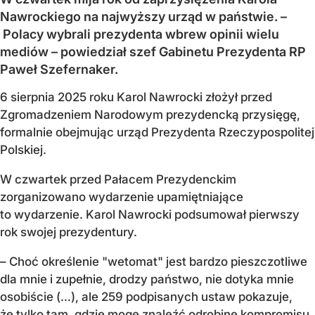
Nawrockiego na najwyższy urząd w państwie. –
Polacy wybrali prezydenta wbrew opinii wielu
mediów – powiedział szef Gabinetu Prezydenta RP
Paweł Szefernaker.
6 sierpnia 2025 roku Karol Nawrocki złożył przed
Zgromadzeniem Narodowym prezydencką przysięgę,
formalnie obejmując urząd Prezydenta Rzeczypospolitej
Polskiej.
W czwartek przed Pałacem Prezydenckim
zorganizowano wydarzenie upamiętniające
to wydarzenie. Karol Nawrocki podsumował pierwszy
rok swojej prezydentury.
– Choć określenie "wetomat" jest bardzo pieszczotliwe
dla mnie i zupełnie, drodzy państwo, nie dotyka mnie
osobiście (…), ale 259 podpisanych ustaw pokazuje,
że tylko tam, gdzie mogę znaleźć odrobinę kompromisu,