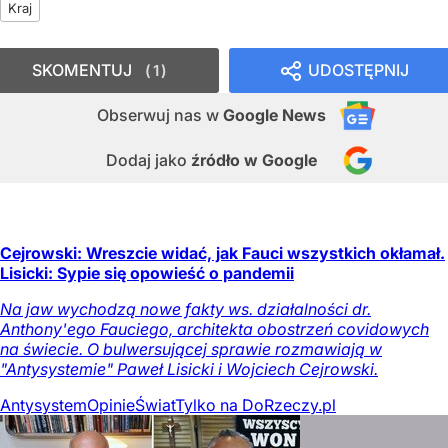
Kraj
SKOMENTUJ
UDOSTĘPNIJ
1
Obserwuj nas
w
Google News
Dodaj jako
źródło w Google
Cejrowski: Wreszcie widać, jak Fauci wszystkich okłamał.
Lisicki: Sypie się opowieść o pandemii
Na jaw wychodzą nowe fakty ws. działalności dr.
Anthony'ego Fauciego, architekta obostrzeń covidowych
na świecie. O bulwersującej sprawie rozmawiają w
"Antysystemie" Paweł Lisicki i Wojciech Cejrowski.
Antysystem
Opinie
Świat
Tylko na DoRzeczy.pl