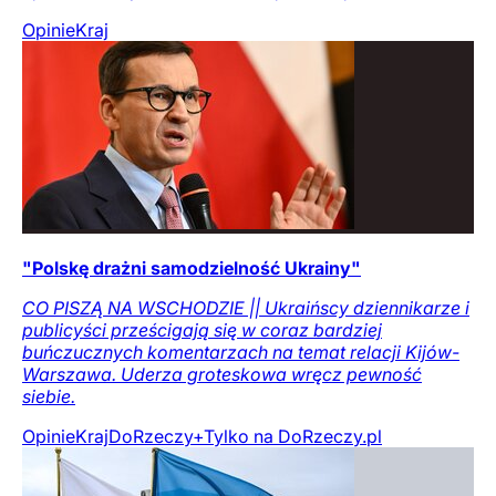
Opinie
Kraj
"Polskę drażni samodzielność Ukrainy"
CO PISZĄ NA WSCHODZIE || Ukraińscy dziennikarze i
publicyści prześcigają się w coraz bardziej
buńczucznych komentarzach na temat relacji Kijów-
Warszawa. Uderza groteskowa wręcz pewność
siebie.
Opinie
Kraj
DoRzeczy+
Tylko na DoRzeczy.pl