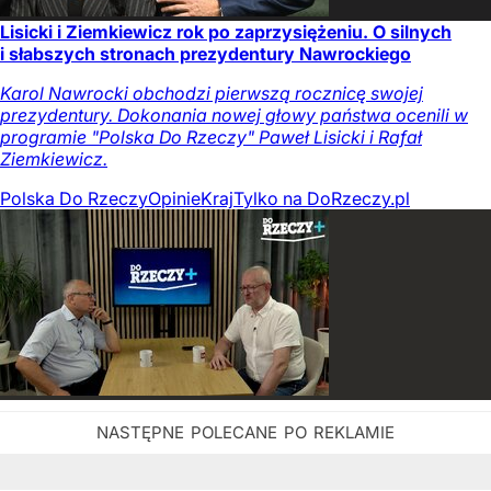
Lisicki i Ziemkiewicz rok po zaprzysiężeniu. O silnych
i słabszych stronach prezydentury Nawrockiego
Karol Nawrocki obchodzi pierwszą rocznicę swojej
prezydentury. Dokonania nowej głowy państwa ocenili w
programie "Polska Do Rzeczy" Paweł Lisicki i Rafał
Ziemkiewicz.
Polska Do Rzeczy
Opinie
Kraj
Tylko na DoRzeczy.pl