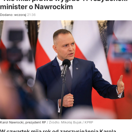
minister o Nawrockim
Dodano:
wczoraj
21:36
Karol Nawrocki, prezydent RP
/ Źródło:
Mikołaj Bujak / KPRP
W czwartek mija rok od zaprzysiężenia Karola