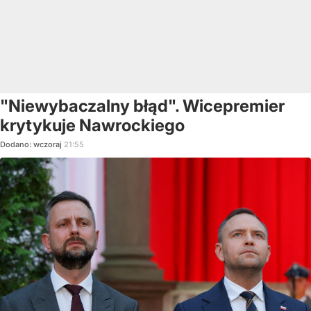
"Niewybaczalny błąd". Wicepremier
krytykuje Nawrockiego
Dodano:
wczoraj
21:55