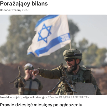
Porażający bilans
Dodano:
wczoraj
22:55
Izraelskie wojsko, zdjęcie ilustracyjne
/ Źródło:
PAP/EPA
/
ABIR SULTAN
Prawie dziesięć miesięcy po ogłoszeniu