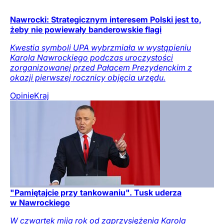
Nawrocki: Strategicznym interesem Polski jest to,
żeby nie powiewały banderowskie flagi
Kwestia symboli UPA wybrzmiała w wystąpieniu
Karola Nawrockiego podczas uroczystości
zorganizowanej przed Pałacem Prezydenckim z
okazji pierwszej rocznicy objęcia urzędu.
Opinie
Kraj
"Pamiętajcie przy tankowaniu". Tusk uderza
w Nawrockiego
W czwartek mija rok od zaprzysiężenia Karola