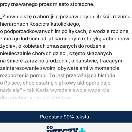
przyznawanego przez miasto stołeczne.
„Znowu piszę o aborcji: o pozbawionych litości i rozumu
hierarchach Kościoła katolickiego,
o podporządkowanych im politykach, o wodzie robionej
z mózgu ludziom od lat karmionym retoryką »obrońców
życia«, o kobietach zmuszanych do rodzenia
nieuleczalnie chorych dzieci, często skazanych
na śmierć zaraz po urodzeniu, o państwie, tracącym
zainteresowanie swoimi obywatelami w momencie
rozpoczęcia porodu. To jest przerażająca historia
o Polsce, choć ostatni, piątkowy akt oporu daje
nadzieję” – tak Kasia wyrażała swoje wsparcie
dla proaborcyjnych protestów.
Pozostało 90% tekstu