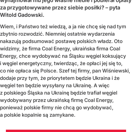
wynajmował mu jego własne meble i pobierał opłaty
za przygotowywane przez siebie posiłki? – pyta
Witold Gadowski.
Wiem, i Państwo też wiedzą, a ja nie chcę się nad tym
zbytnio rozwodzić. Niemniej ostatnie wydarzenia
nakazują podsumować postawę polskich władz. Oto
widzimy, że firma Coal Energy, ukraińska firma Coal
Energy, chce wydobywać na Śląsku węgiel koksujący
i węgiel energetyczny, twierdząc, że opłaci jej się to,
co nie opłaca się Polsce. Szef tej firmy, pan Wiśniewski,
dodaje przy tym, że priorytetem będzie Ukraina i że
węgiel ten będzie wysyłany na Ukrainę. A więc
z polskiego Śląska na Ukrainę będzie trafiał węgiel
wydobywany przez ukraińską firmę Coal Energy,
ponieważ polskie firmy nie chcą go wydobywać,
a polskie kopalnie są zamykane.