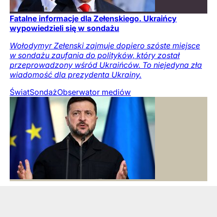
Fatalne informacje dla Zełenskiego. Ukraińcy
wypowiedzieli się w sondażu
Wołodymyr Zełenski zajmuje dopiero szóste miejsce
w sondażu zaufania do polityków, który został
przeprowadzony wśród Ukraińców. To niejedyna zła
wiadomość dla prezydenta Ukrainy.
Świat
Sondaż
Obserwator mediów