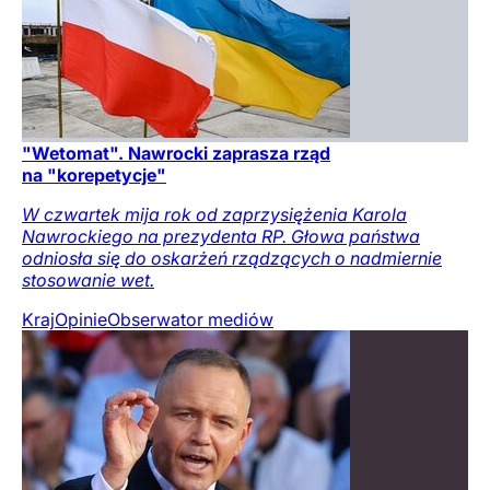
"Wetomat". Nawrocki zaprasza rząd
na "korepetycje"
W czwartek mija rok od zaprzysiężenia Karola
Nawrockiego na prezydenta RP. Głowa państwa
odniosła się do oskarżeń rządzących o nadmiernie
stosowanie wet.
Kraj
Opinie
Obserwator mediów