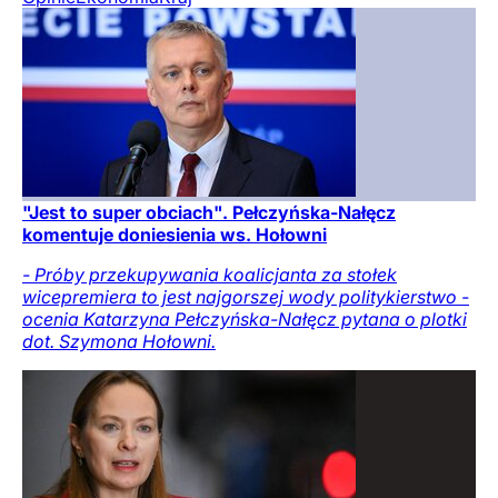
"Jest to super obciach". Pełczyńska-Nałęcz
komentuje doniesienia ws. Hołowni
- Próby przekupywania koalicjanta za stołek
wicepremiera to jest najgorszej wody politykierstwo -
ocenia Katarzyna Pełczyńska-Nałęcz pytana o plotki
dot. Szymona Hołowni.