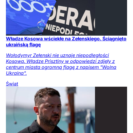
Władze Kosowa wściekłe na Zełenskiego. Ściągnięto
ukraińską flagę
Wołodymyr Zełenski nie uznaje niepodległości
Kosowa. Władze Prisztiny w odpowiedzi zdjęły z
centrum miasta ogromną flagę z napisem "Wolna
Ukraina".
Świat