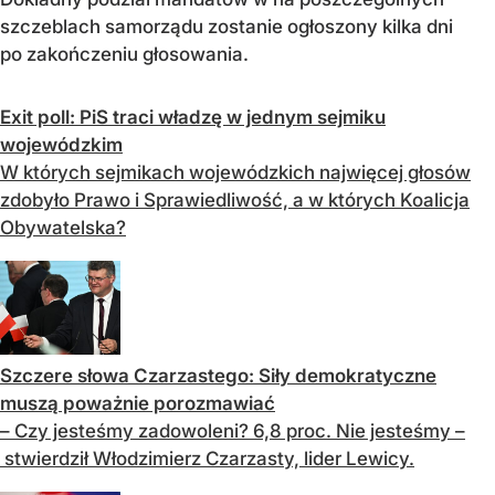
szczeblach samorządu zostanie ogłoszony kilka dni
po zakończeniu głosowania.
Exit poll: PiS traci władzę w jednym sejmiku
wojewódzkim
W których sejmikach wojewódzkich najwięcej głosów
zdobyło Prawo i Sprawiedliwość, a w których Koalicja
Obywatelska?
Szczere słowa Czarzastego: Siły demokratyczne
muszą poważnie porozmawiać
– Czy jesteśmy zadowoleni? 6,8 proc. Nie jesteśmy –
stwierdził Włodzimierz Czarzasty, lider Lewicy.