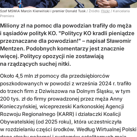
Szef MSWiA Marcin Kierwiński i premier Donald Tusk
/ Źródło:
Flickr
/
Kancelaria
Premiera
Miliony zł na pomoc dla powodzian trafiły do męża
i sąsiadów polityk KO. "Politycy KO kradli pieniądze
przeznaczane dla powodzian!" – napisał Sławomir
Mentzen. Podobnych komentarzy jest znacznie
więcej. Politycy opozycji nie zostawiają
na rządzących suchej nitki.
Około 4,5 mln zł pomocy dla przedsiębiorców
poszkodowanych w powodzi z września 2024 r. trafiło
do trzech firm z Dziwiszowa na Dolnym Śląsku, w tym
200 tys. zł do firmy prowadzonej przez męża Anny
Konieczyńskiej, wiceprezeski Karkonoskiej Agencji
Rozwoju Regionalnego (KARR) i działaczki Koalicji
Obywatelskiej (od 2025 roku), która uczestniczyła
w rozdzielaniu części środków. Według Wirtualnej Polski
dane straży pożarnej i systemów satelitarnych mają