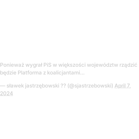
Ponieważ wygrał PiS w większości województw rządzić
będzie Platforma z koalicjantami…
— sławek jastrzębowski ?? (@sjastrzebowski)
April 7,
2024