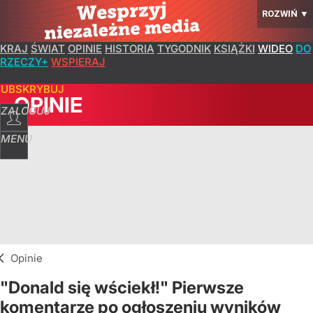
ROZWIŃ
▼
KRAJ
ŚWIAT
OPINIE
HISTORIA
TYGODNIK
KSIĄŻKI
WIDEO
DO
RZECZY+
WSPIERAJ
SUBSKRYBUJ
OPINIE
ZALOGUJ
MENU
Opinie
"Donald się wściekł!" Pierwsze
komentarze po ogłoszeniu wyników