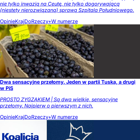
nie tylko inwazją na Ceutę, nie tylko dogorywającą
(niestety nierozwiązaną) sprawą Szpitala Południowego.
Opinie
Kraj
DoRzeczy+
W numerze
Dwa sensacyjne przełomy. Jeden w partii Tuska, a drugi
w PiS
PROSTO ZYGZAKIEM | Są dwa wielkie, sensacyjne
przełomy. Najpierw o pierwszym z nich.
Opinie
Kraj
DoRzeczy+
W numerze