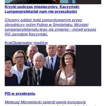
Krzyki podczas miesięcznicy. Kaczyński:
Lumpenproletariat nam nie przeszkodzi
Chcemy oddać hołd zamordowanym przez
zbrodniczy reżim Putina w Smoleńsku. Wrzaski
lumpenproletariatu tego nie zmienią – mówił prezes
PiS Jarosław Kaczyński.
Kraj
Obserwator mediów
PiS w przebraniu
Mateusz Morawiecki opierał swoje koncepcje