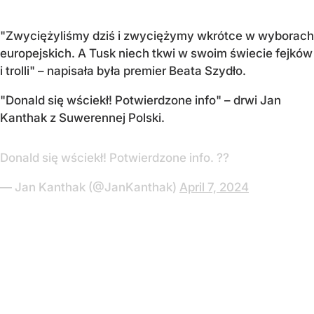
"Zwyciężyliśmy dziś i zwyciężymy wkrótce w wyborach
europejskich. A Tusk niech tkwi w swoim świecie fejków
i trolli" – napisała była premier Beata Szydło.
"Donald się wściekł! Potwierdzone info" – drwi Jan
Kanthak z Suwerennej Polski.
Donald się wściekł! Potwierdzone info. ??
— Jan Kanthak (@JanKanthak)
April 7, 2024