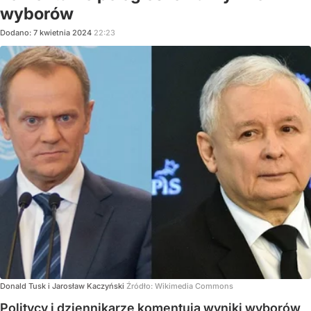
wyborów
Dodano:
7
kwietnia
2024
22:23
Donald Tusk i Jarosław Kaczyński
Źródło:
Wikimedia Commons
Politycy i dziennikarze komentują wyniki wyborów