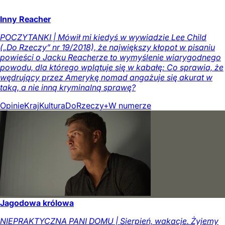
Inny Reacher
POCZYTANKI | Mówił mi kiedyś w wywiadzie Lee Child
(„Do Rzeczy” nr 19/2018), że największy kłopot w pisaniu
powieści o Jacku Reacherze to wymyślenie wiarygodnego
powodu, dla którego wplątuje się w kabałę: Co sprawia, że
wędrujący przez Amerykę nomad angażuje się akurat w
taką, a nie inną kryminalną sprawę?
Opinie
Kraj
Kultura
DoRzeczy+
W numerze
Jagodowa królowa
NIEPRAKTYCZNA PANI DOMU | Sierpień, wakacje. Żyjemy