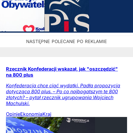
Rzecznik Konfederacji wskazał, jak "oszczędzić"
na 800 plus
Konfederacja chce ciąć wydatki. Padła propozycja
dotycząca 800 plus. – Po co najbogatszym te 800
złotych? – pytał rzecznik ugrupowania Wojciech
Machulski.
Opinie
Ekonomia
Kraj