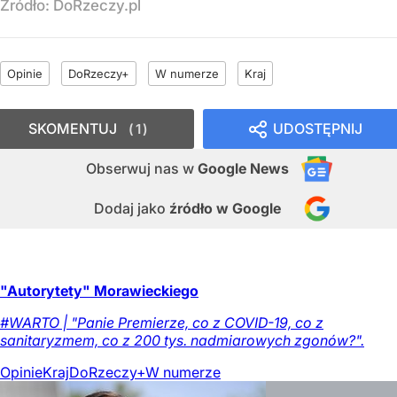
Źródło:
DoRzeczy.pl
Opinie
DoRzeczy+
W numerze
Kraj
SKOMENTUJ
UDOSTĘPNIJ
1
Obserwuj nas
w
Google News
Dodaj jako
źródło w Google
"Autorytety" Morawieckiego
#WARTO | "Panie Premierze, co z COVID-19, co z
sanitaryzmem, co z 200 tys. nadmiarowych zgonów?".
Opinie
Kraj
DoRzeczy+
W numerze