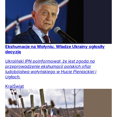
Ekshumacje na Wołyniu. Władze Ukrainy ogłosiły
decyzję
Ukraiński IPN poinformował, że jest zgoda na
przeprowadzenie ekshumacji polskich ofiar
ludobójstwa wołyńskiego w Hucie Pieniackiej i
Ugłach.
Kraj
Świat