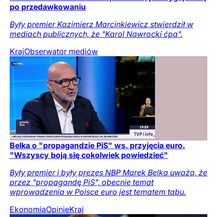
po przedawkowaniu
Były premier Kazimierz Marcinkiewicz stwierdził w
mediach publicznych, że "Karol Nawrocki ćpa".
Kraj
Obserwator mediów
Belka o "propagandzie PiS" ws. przyjęcia euro.
"Wszyscy boją się cokolwiek powiedzieć"
Były premier i były prezes NBP Marek Belka uważa, że
przez "propagandę PiS", obecnie temat
wprowadzenia w Polsce euro jest tematem tabu.
Ekonomia
Opinie
Kraj