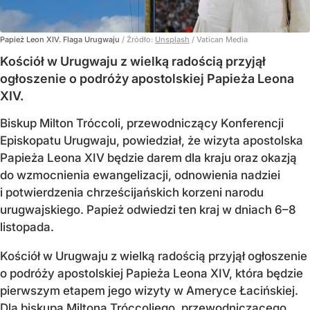
Papież Leon XIV. Flaga Urugwaju
/ Źródło:
Unsplash
/
Vatican Media
Kościół w Urugwaju z wielką radością przyjął
ogłoszenie o podróży apostolskiej Papieża Leona
XIV.
Biskup Milton Tróccoli, przewodniczący Konferencji
Episkopatu Urugwaju, powiedział, że wizyta apostolska
Papieża Leona XIV będzie darem dla kraju oraz okazją
do wzmocnienia ewangelizacji, odnowienia nadziei
i potwierdzenia chrześcijańskich korzeni narodu
urugwajskiego. Papież odwiedzi ten kraj w dniach 6–8
listopada.
Kościół w Urugwaju z wielką radością przyjął ogłoszenie
o podróży apostolskiej Papieża Leona XIV, która będzie
pierwszym etapem jego wizyty w Ameryce Łacińskiej.
Dla biskupa Miltona Tróccoliego, przewodniczącego