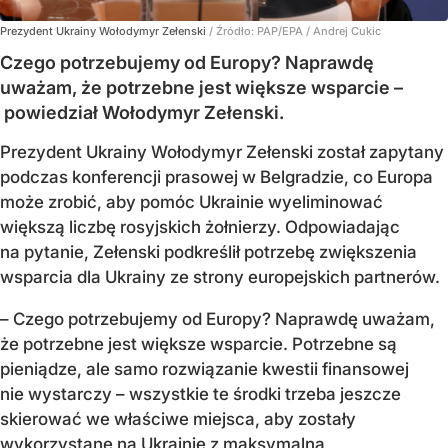
Prezydent Ukrainy Wołodymyr Zełenski
/ Źródło:
PAP/EPA
/
Andrej Cukic
Czego potrzebujemy od Europy? Naprawdę
uważam, że potrzebne jest większe wsparcie –
powiedział Wołodymyr Zełenski.
Prezydent Ukrainy Wołodymyr Zełenski został zapytany
podczas konferencji prasowej w Belgradzie, co Europa
może zrobić, aby pomóc Ukrainie wyeliminować
większą liczbę rosyjskich żołnierzy. Odpowiadając
na pytanie, Zełenski podkreślił potrzebę zwiększenia
wsparcia dla Ukrainy ze strony europejskich partnerów.
– Czego potrzebujemy od Europy? Naprawdę uważam,
że potrzebne jest większe wsparcie. Potrzebne są
pieniądze, ale samo rozwiązanie kwestii finansowej
nie wystarczy – wszystkie te środki trzeba jeszcze
skierować we właściwe miejsca, aby zostały
wykorzystane na Ukrainie z maksymalną