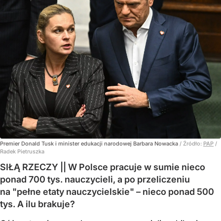
Premier Donald Tusk i minister edukacji narodowej Barbara Nowacka
/ Źródło:
PAP
/
Radek Pietruszka
SIŁĄ RZECZY || W Polsce pracuje w sumie nieco
ponad 700 tys. nauczycieli, a po przeliczeniu
na "pełne etaty nauczycielskie" – nieco ponad 500
tys. A ilu brakuje?