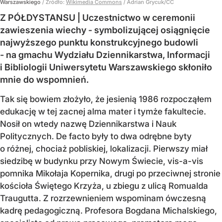
Warszawskiego
/ Źródło:
Wikimedia Commons
/
Adrian Grycuk/CC
Z PÓŁDYSTANSU | Uczestnictwo w ceremonii
zawieszenia wiechy - symbolizującej osiągnięcie
najwyższego punktu konstrukcyjnego budowli
- na gmachu Wydziału Dziennikarstwa, Informacji
i Bibliologii Uniwersytetu Warszawskiego skłoniło
mnie do wspomnień.
Tak się bowiem złożyło, że jesienią 1986 rozpocząłem
edukację w tej zacnej alma mater i tymże fakultecie.
Nosił on wtedy nazwę Dziennikarstwa i Nauk
Politycznych. De facto były to dwa odrębne byty
o różnej, chociaż pobliskiej, lokalizacji. Pierwszy miał
siedzibę w budynku przy Nowym Świecie, vis-a-vis
pomnika Mikołaja Kopernika, drugi po przeciwnej stronie
kościoła Świętego Krzyża, u zbiegu z ulicą Romualda
Traugutta. Z rozrzewnieniem wspominam ówczesną
kadrę pedagogiczną. Profesora Bogdana Michalskiego,