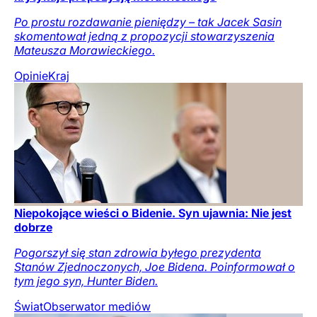
Po prostu rozdawanie pieniędzy – tak Jacek Sasin
skomentował jedną z propozycji stowarzyszenia
Mateusza Morawieckiego.
Opinie
Kraj
Niepokojące wieści o Bidenie. Syn ujawnia: Nie jest
dobrze
Pogorszył się stan zdrowia byłego prezydenta
Stanów Zjednoczonych, Joe Bidena. Poinformował o
tym jego syn, Hunter Biden.
Świat
Obserwator mediów