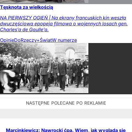
Tęsknota za wielkością
NA PIERWSZY OGIEŃ | Na ekrany francuskich kin weszła
dwuczęściowa epopeja filmowa o wojennych losach gen.
Charles’a de Gaulle’a.
Opinie
DoRzeczy+
Świat
W numerze
Marcinkiewicz: Nawrocki ćpa. Wiem, jak wygląda się