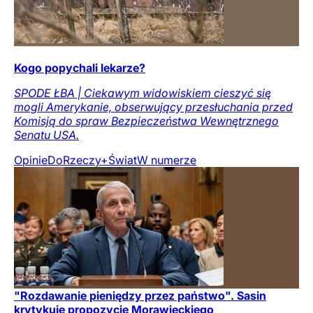
Kogo popychali lekarze?
SPODE ŁBA | Ciekawym widowiskiem cieszyć się
mogli Amerykanie, obserwujący przesłuchania przed
Komisją do spraw Bezpieczeństwa Wewnętrznego
Senatu USA.
Opinie
DoRzeczy+
Świat
W numerze
"Rozdawanie pieniędzy przez państwo". Sasin
krytykuje propozycję Morawieckiego