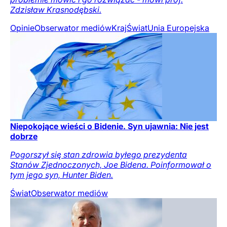
Zdzisław Krasnodębski.
Opinie
Obserwator mediów
Kraj
Świat
Unia Europejska
Niepokojące wieści o Bidenie. Syn ujawnia: Nie jest
dobrze
Pogorszył się stan zdrowia byłego prezydenta
Stanów Zjednoczonych, Joe Bidena. Poinformował o
tym jego syn, Hunter Biden.
Świat
Obserwator mediów