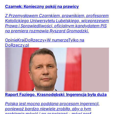
Czarnek: Konieczny pokój na prawicy
Z Przemysławem Czarnkiem, prawnikiem, profesorem
Katolickiego Uniwersytetu Lubelskiego, wiceprezesem
Prawa i Sprawiedliwości, oficjalnym kandydatem PiS
na premiera rozmawia Ryszard Gromadzki.
Opinie
Kraj
DoRzeczy+
W numerze
Tylko na
DoRzeczy.pl
Raport Faziego. Krasnodębski: Ingerencja była duża
Polska jest mocno poddana procesom ingerencji,
ponieważ bardzo niewiele zrobiła, aby o tym
problemie mówić i go rozwiązać - mówi prof.