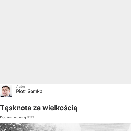
Autor:
Piotr Semka
Tęsknota za wielkością
Dodano:
wczoraj
6:30