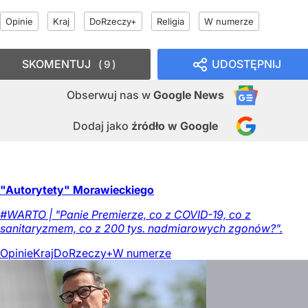
Opinie
Kraj
DoRzeczy+
Religia
W numerze
SKOMENTUJ
UDOSTĘPNIJ
9
Obserwuj nas
w
Google News
Dodaj jako
źródło w Google
"Autorytety" Morawieckiego
#WARTO | "Panie Premierze, co z COVID-19, co z
sanitaryzmem, co z 200 tys. nadmiarowych zgonów?".
Opinie
Kraj
DoRzeczy+
W numerze