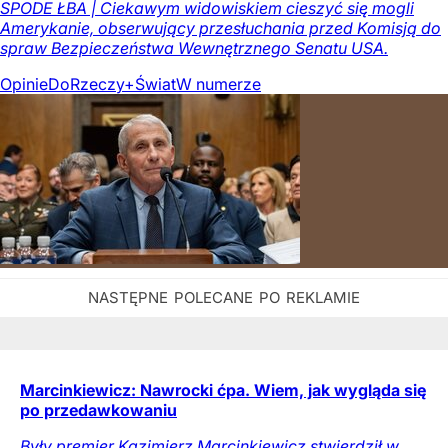
SPODE ŁBA | Ciekawym widowiskiem cieszyć się mogli
Amerykanie, obserwujący przesłuchania przed Komisją do
spraw Bezpieczeństwa Wewnętrznego Senatu USA.
Opinie
DoRzeczy+
Świat
W numerze
Marcinkiewicz: Nawrocki ćpa. Wiem, jak wygląda się
po przedawkowaniu
Były premier Kazimierz Marcinkiewicz stwierdził w