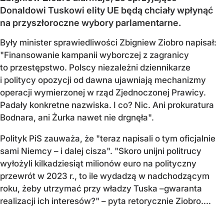
Donaldowi Tuskowi elity UE będą chciały wpłynąć
na przyszłoroczne wybory parlamentarne.
Były minister sprawiedliwości Zbigniew Ziobro napisał:
"Finansowanie kampanii wyborczej z zagranicy
to przestępstwo. Polscy niezależni dziennikarze
i politycy opozycji od dawna ujawniają mechanizmy
operacji wymierzonej w rząd Zjednoczonej Prawicy.
Padały konkretne nazwiska. I co? Nic. Ani prokuratura
Bodnara, ani Żurka nawet nie drgnęła".
Polityk PiS zauważa, że "teraz napisali o tym oficjalnie
sami Niemcy – i dalej cisza". "Skoro unijni politrucy
wyłożyli kilkadziesiąt milionów euro na polityczny
przewrót w 2023 r., to ile wydadzą w nadchodzącym
roku, żeby utrzymać przy władzy Tuska –gwaranta
realizacji ich interesów?" – pyta retorycznie Ziobro....