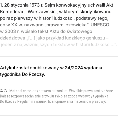
1. 28 stycznia 1573 r. Sejm konwokacyjny uchwalił Akt
Konfederacji Warszawskiej, w którym skodyfikowano,
po raz pierwszy w historii ludzkości, podstawy tego,
co w XX w. nazwano „prawami człowieka”. UNESCO
w 2003 r, wpisało tekst Aktu do światowego
dziedzictwa „[…] jako przykład ludzkiego geniuszu –
jeden z najważniejszych tekstów w historii ludzkości…”.
Artykuł został opublikowany w
24/2024 wydaniu
tygodnika Do Rzeczy
.
© ℗
Materiał chroniony prawem autorskim. Wszelkie prawa zastrzeżone.
Dalsze rozpowszechnianie artykułu tylko za zgodą wydawcy tygodnika
Do Rzeczy.
Regulamin i warunki licencjonowania materiałów prasowych
.