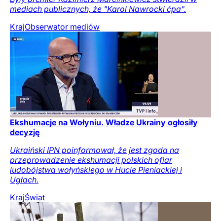
mediach publicznych, że "Karol Nawrocki ćpa".
Kraj
Obserwator mediów
Ekshumacje na Wołyniu. Władze Ukrainy ogłosiły
decyzję
Ukraiński IPN poinformował, że jest zgoda na
przeprowadzenie ekshumacji polskich ofiar
ludobójstwa wołyńskiego w Hucie Pieniackiej i
Ugłach.
Kraj
Świat