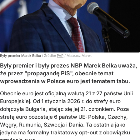
Były premier Marek Belka
/ Źródło:
PAP
/
Mateusz Marek
Były premier i były prezes NBP Marek Belka uważa,
że przez "propagandę PiS", obecnie temat
wprowadzenia w Polsce euro jest tematem tabu.
Obecnie euro jest oficjalną walutą 21 z 27 państw Unii
Europejskiej. Od 1 stycznia 2026 r. do strefy euro
dołączyła Bułgaria, stając się jej 21. członkiem.
Poza
strefą euro pozostaje 6 państw UE:
Polska, Czechy,
Węgry, Rumunia, Szwecja i Dania
. Ta ostatnia jako
jedyna ma formalny traktatowy opt-out z obowiązku