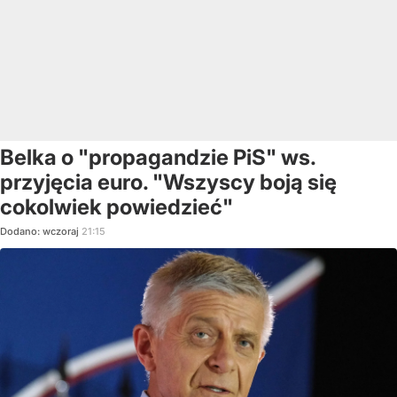
Belka o "propagandzie PiS" ws.
przyjęcia euro. "Wszyscy boją się
cokolwiek powiedzieć"
Dodano:
wczoraj
21:15