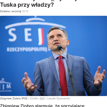
Tuska przy władzy?
Dodano:
wczoraj
19:15
Zbigniew Ziobro (PiS)
/ Źródło:
PAP
/
Leszek Szymański
Zbigniew Ziobro alarmuje, że sprzyjające