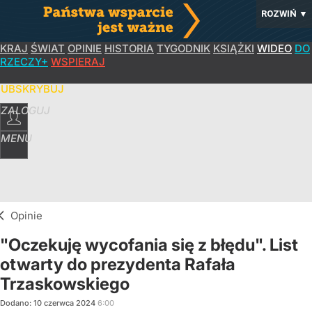
ROZWIŃ
▼
KRAJ
ŚWIAT
OPINIE
HISTORIA
TYGODNIK
KSIĄŻKI
WIDEO
DO
RZECZY+
WSPIERAJ
SUBSKRYBUJ
ZALOGUJ
MENU
Opinie
"Oczekuję wycofania się z błędu". List
otwarty do prezydenta Rafała
Trzaskowskiego
Dodano:
10
czerwca
2024
6:00