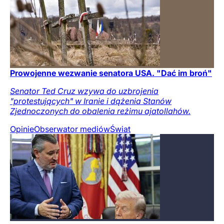
Prowojenne wezwanie senatora USA. "Dać im broń"
Senator Ted Cruz wzywa do uzbrojenia
"protestujących" w Iranie i dążenia Stanów
Zjednoczonych do obalenia reżimu ajatollahów.
Opinie
Obserwator mediów
Świat