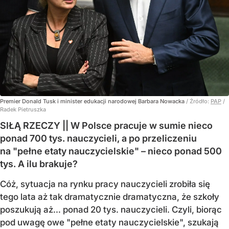
Premier Donald Tusk i minister edukacji narodowej Barbara Nowacka
/ Źródło:
PAP
/
Radek Pietruszka
SIŁĄ RZECZY || W Polsce pracuje w sumie nieco
ponad 700 tys. nauczycieli, a po przeliczeniu
na "pełne etaty nauczycielskie" – nieco ponad 500
tys. A ilu brakuje?
Cóż, sytuacja na rynku pracy nauczycieli zrobiła się
tego lata aż tak dramatycznie dramatyczna, że szkoły
poszukują aż… ponad 20 tys. nauczycieli. Czyli, biorąc
pod uwagę owe "pełne etaty nauczycielskie", szukają