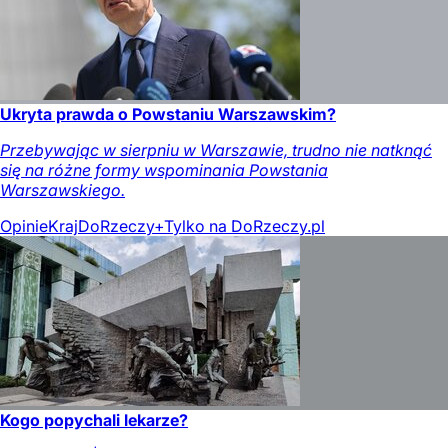
Ukryta prawda o Powstaniu Warszawskim?
Przebywając w sierpniu w Warszawie, trudno nie natknąć
się na różne formy wspominania Powstania
Warszawskiego.
Opinie
Kraj
DoRzeczy+
Tylko na DoRzeczy.pl
Kogo popychali lekarze?