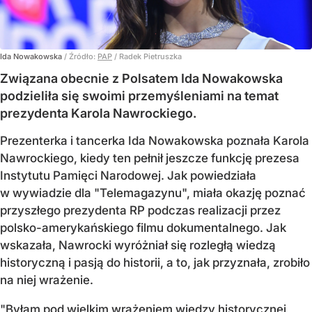
Ida Nowakowska
/ Źródło:
PAP
/
Radek Pietruszka
Związana obecnie z Polsatem Ida Nowakowska
podzieliła się swoimi przemyśleniami na temat
prezydenta Karola Nawrockiego.
Prezenterka i tancerka Ida Nowakowska poznała Karola
Nawrockiego, kiedy ten pełnił jeszcze funkcję prezesa
Instytutu Pamięci Narodowej. Jak powiedziała
w wywiadzie dla "Telemagazynu", miała okazję poznać
przyszłego prezydenta RP podczas realizacji przez
polsko-amerykańskiego filmu dokumentalnego. Jak
wskazała, Nawrocki wyróżniał się rozległą wiedzą
historyczną i pasją do historii, a to, jak przyznała, zrobiło
na niej wrażenie.
"Byłam pod wielkim wrażeniem wiedzy historycznej