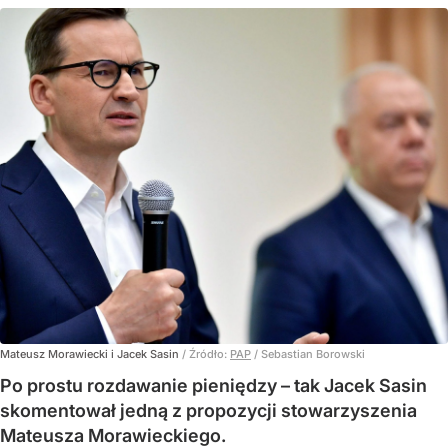
Mateusz Morawiecki i Jacek Sasin
/ Źródło:
PAP
/
Sebastian Borowski
Po prostu rozdawanie pieniędzy – tak Jacek Sasin
skomentował jedną z propozycji stowarzyszenia
Mateusza Morawieckiego.