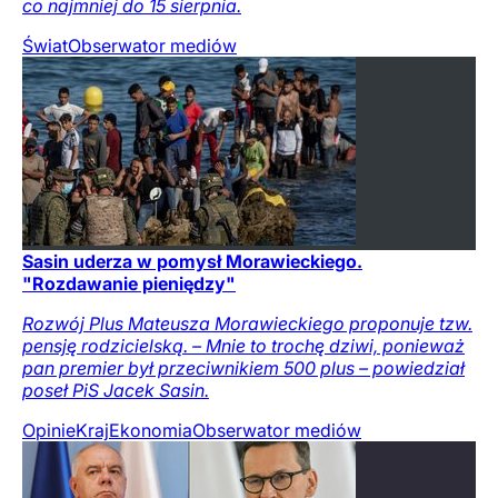
co najmniej do 15 sierpnia.
Świat
Obserwator mediów
Sasin uderza w pomysł Morawieckiego.
"Rozdawanie pieniędzy"
Rozwój Plus Mateusza Morawieckiego proponuje tzw.
pensję rodzicielską. – Mnie to trochę dziwi, ponieważ
pan premier był przeciwnikiem 500 plus – powiedział
poseł PiS Jacek Sasin.
Opinie
Kraj
Ekonomia
Obserwator mediów