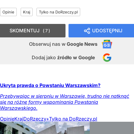
Opinie
Kraj
Tylko na DoRzeczy.pl
SKOMENTUJ
UDOSTĘPNIJ
7
Obserwuj nas
w
Google News
Dodaj jako
źródło w Google
Ukryta prawda o Powstaniu Warszawskim?
Przebywając w sierpniu w Warszawie, trudno nie natknąć
się na różne formy wspominania Powstania
Warszawskiego.
Opinie
Kraj
DoRzeczy+
Tylko na DoRzeczy.pl