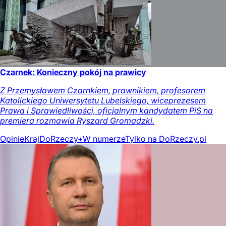
Czarnek: Konieczny pokój na prawicy
Z Przemysławem Czarnkiem, prawnikiem, profesorem
Katolickiego Uniwersytetu Lubelskiego, wiceprezesem
Prawa i Sprawiedliwości, oficjalnym kandydatem PiS na
premiera rozmawia Ryszard Gromadzki.
Opinie
Kraj
DoRzeczy+
W numerze
Tylko na DoRzeczy.pl