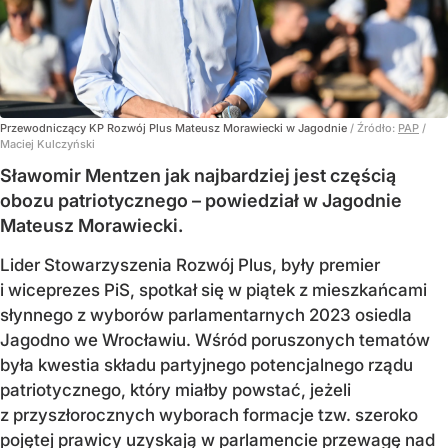
Przewodniczący KP Rozwój Plus Mateusz Morawiecki w Jagodnie
/ Źródło:
PAP
/
Maciej Kulczyński
Sławomir Mentzen jak najbardziej jest częścią
obozu patriotycznego – powiedział w Jagodnie
Mateusz Morawiecki.
Lider Stowarzyszenia Rozwój Plus, były premier
i wiceprezes PiS, spotkał się w piątek z mieszkańcami
słynnego z wyborów parlamentarnych 2023 osiedla
Jagodno we Wrocławiu. Wśród poruszonych tematów
była kwestia składu partyjnego potencjalnego rządu
patriotycznego, który miałby powstać, jeżeli
z przyszłorocznych wyborach formacje tzw. szeroko
pojętej prawicy uzyskają w parlamencie przewagę nad