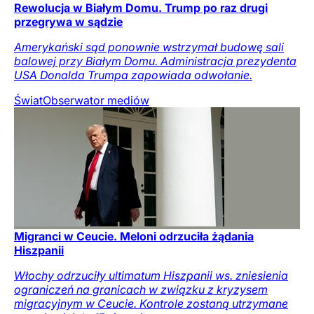
Rewolucja w Białym Domu. Trump po raz drugi
przegrywa w sądzie
Amerykański sąd ponownie wstrzymał budowę sali
balowej przy Białym Domu. Administracja prezydenta
USA Donalda Trumpa zapowiada odwołanie.
Świat
Obserwator mediów
Migranci w Ceucie. Meloni odrzuciła żądania
Hiszpanii
Włochy odrzuciły ultimatum Hiszpanii ws. zniesienia
ograniczeń na granicach w związku z kryzysem
migracyjnym w Ceucie. Kontrole zostaną utrzymane