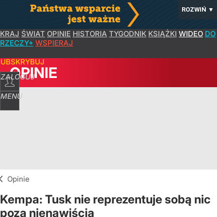
ROZWIŃ
▼
KRAJ
ŚWIAT
OPINIE
HISTORIA
TYGODNIK
KSIĄŻKI
WIDEO
DO
RZECZY+
WSPIERAJ
SUBSKRYBUJ
OPINIE
ZALOGUJ
MENU
Opinie
Kempa: Tusk nie reprezentuje sobą nic
poza nienawiścią