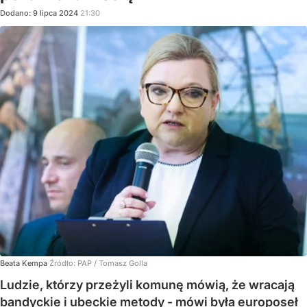
Dodano:
9
lipca
2024
21:30
Beata Kempa
Źródło:
PAP
/
Tomasz Golla
Ludzie, którzy przeżyli komunę mówią, że wracają
bandyckie i ubeckie metody - mówi była europoseł