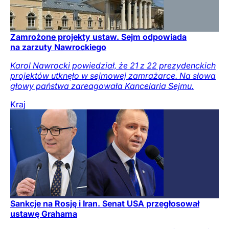
Zamrożone projekty ustaw. Sejm odpowiada
na zarzuty Nawrockiego
Karol Nawrocki powiedział, że 21 z 22 prezydenckich
projektów utknęło w sejmowej zamrażarce. Na słowa
głowy państwa zareagowała Kancelaria Sejmu.
Kraj
Sankcje na Rosję i Iran. Senat USA przegłosował
ustawę Grahama