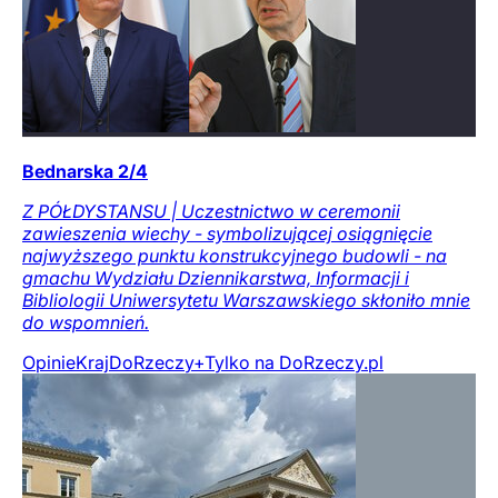
Bednarska 2/4
Z PÓŁDYSTANSU | Uczestnictwo w ceremonii
zawieszenia wiechy - symbolizującej osiągnięcie
najwyższego punktu konstrukcyjnego budowli - na
gmachu Wydziału Dziennikarstwa, Informacji i
Bibliologii Uniwersytetu Warszawskiego skłoniło mnie
do wspomnień.
Opinie
Kraj
DoRzeczy+
Tylko na DoRzeczy.pl