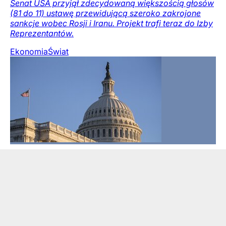
Senat USA przyjął zdecydowaną większością głosów
(81 do 11) ustawę przewidującą szeroko zakrojone
sankcje wobec Rosji i Iranu. Projekt trafi teraz do Izby
Reprezentantów.
Ekonomia
Świat