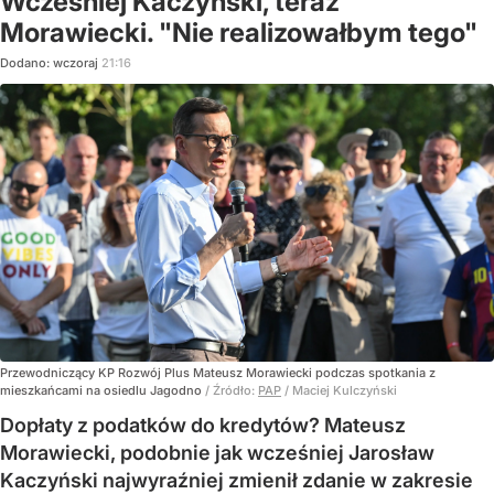
Wcześniej Kaczyński, teraz
Morawiecki. "Nie realizowałbym tego"
Dodano:
wczoraj
21:16
Przewodniczący KP Rozwój Plus Mateusz Morawiecki podczas spotkania z
mieszkańcami na osiedlu Jagodno
/ Źródło:
PAP
/
Maciej Kulczyński
Dopłaty z podatków do kredytów? Mateusz
Morawiecki, podobnie jak wcześniej Jarosław
Kaczyński najwyraźniej zmienił zdanie w zakresie