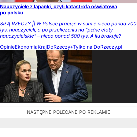
Nauczyciele z łapanki, czyli katastrofa oświatowa
po polsku
SIŁĄ RZECZY || W Polsce pracuje w sumie nieco ponad 700
tys. nauczycieli, a po przeliczeniu na "pełne etaty
nauczycielskie" – nieco ponad 500 tys. A ilu brakuje?
Opinie
Ekonomia
Kraj
DoRzeczy+
Tylko na DoRzeczy.pl