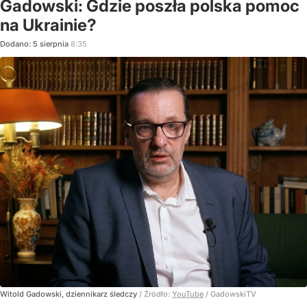
Gadowski: Gdzie poszła polska pomoc
na Ukrainie?
Dodano:
5
sierpnia
8:35
Witold Gadowski, dziennikarz śledczy
/ Źródło:
YouTube
/
GadowskiTV