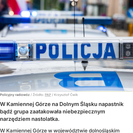
Policyjny radiowóz
/ Źródło:
PAP
/
Krzysztof Ćwik
W Kamiennej Górze na Dolnym Śląsku napastnik
bądź grupa zaatakowała niebezpiecznym
narzędziem nastolatka.
W Kamiennej Górze w województwie dolnośląskim