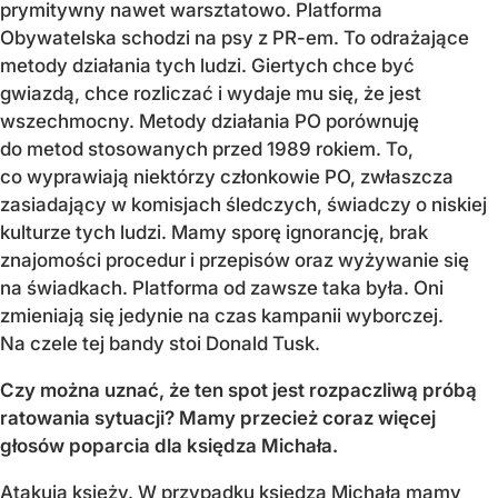
prymitywny nawet warsztatowo. Platforma
Obywatelska schodzi na psy z PR-em. To odrażające
metody działania tych ludzi. Giertych chce być
gwiazdą, chce rozliczać i wydaje mu się, że jest
wszechmocny. Metody działania PO porównuję
do metod stosowanych przed 1989 rokiem. To,
co wyprawiają niektórzy członkowie PO, zwłaszcza
zasiadający w komisjach śledczych, świadczy o niskiej
kulturze tych ludzi. Mamy sporę ignorancję, brak
znajomości procedur i przepisów oraz wyżywanie się
na świadkach. Platforma od zawsze taka była. Oni
zmieniają się jedynie na czas kampanii wyborczej.
Na czele tej bandy stoi Donald Tusk.
Czy można uznać, że ten spot jest rozpaczliwą próbą
ratowania sytuacji? Mamy przecież coraz więcej
głosów poparcia dla księdza Michała.
Atakują księży. W przypadku księdza Michała mamy