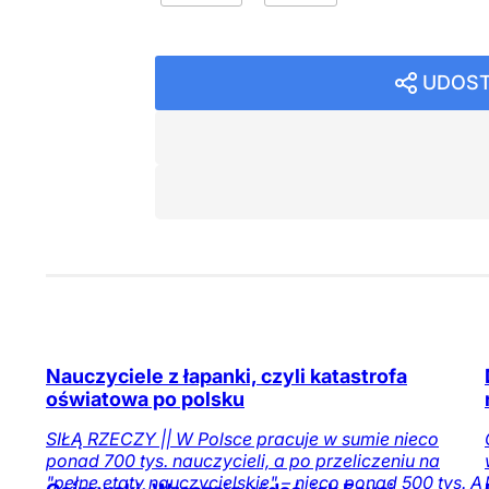
UDOST
Nauczyciele z łapanki, czyli katastrofa
oświatowa po polsku
SIŁĄ RZECZY || W Polsce pracuje w sumie nieco
ponad 700 tys. nauczycieli, a po przeliczeniu na
"pełne etaty nauczycielskie" – nieco ponad 500 tys. A