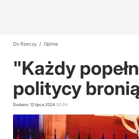
Do Rzeczy
/
Opinie
"Każdy popełn
politycy broni
Dodano:
12
lipca
2024
20:59