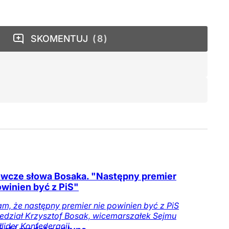
SKOMENTUJ
8
wcze słowa Bosaka. "Następny premier
owinien być z PiS"
, że następny premier nie powinien być z PiS
edział Krzysztof Bosak, wicemarszałek Sejmu
łlider Konfederacji.