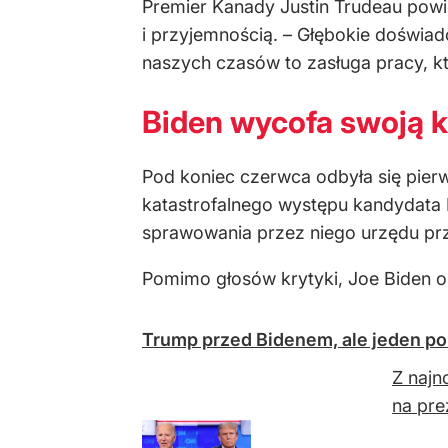
Premier Kanady Justin Trudeau pow
i przyjemnością. – Głębokie doświa
naszych czasów to zasługa pracy, k
Biden wycofa swoją 
Pod koniec czerwca odbyła się pi
katastrofalnego występu kandydata
sprawowania przez niego urzędu prz
Pomimo głosów krytyki, Joe Biden o
Trump przed Bidenem, ale jeden po
Z najn
na pre