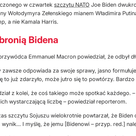
ńczonego w czwartek
szczytu NATO
Joe Biden dwukrot
iny Wołodymyra Zełenskiego mianem Władimira Putina,
mp, a nie Kamala Harris.
bronią Bidena
i przywódca Emmanuel Macron powiedział, że odbył 
y zawsze odpowiada za swoje sprawy, jasno formułuje 
 to już zdarzyło, może jutro się to powtórzy. Bardzo
iał z kolei, że coś takiego może spotkać każdego. – Bł
 ich wystarczającą liczbę – powiedział reporterom.
as szczytu Sojuszu wielokrotnie powtarzał, że Biden 
wynik… I myślę, że jemu [Bidenowi – przyp. red.] nale