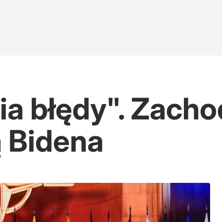
ia błędy". Zacho
ą Bidena