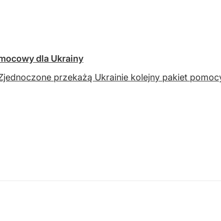
omocowy dla Ukrainy
Zjednoczone przekażą Ukrainie kolejny pakiet pomoc