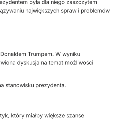
rezydentem była dla niego zaszczytem
wiązywaniu największych spraw i problemów
 i Donaldem Trumpem. W wyniku
wiona dyskusja na temat możliwości
na stanowisku prezydenta.
tyk, który miałby większe szanse