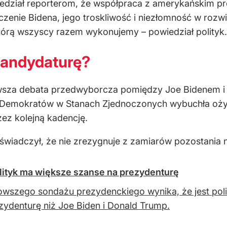
iedział reporterom, że współpraca z amerykańskim p
dczenie Bidena, jego troskliwość i niezłomność w roz
tórą wszyscy razem wykonujemy – powiedział polityk.
kandydaturę?
erwsza debata przedwyborcza pomiędzy Joe Bidenem
 Demokratów w Stanach Zjednoczonych wybuchła oży
ez kolejną kadencję.
świadczył, że nie zrezygnuje z zamiarów pozostania 
lityk ma większe szanse na prezydenturę
owszego sondażu prezydenckiego wynika, że jest poli
zydenturę niż Joe Biden i Donald Trump.