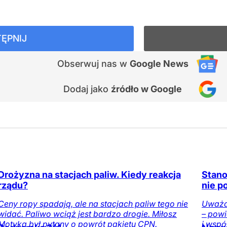
ĘPNIJ
Obserwuj nas
w
Google News
Dodaj jako
źródło w Google
Drożyzna na stacjach paliw. Kiedy reakcja
Stano
rządu?
nie p
Ceny ropy spadają, ale na stacjach paliw tego nie
Uważam
widać. Paliwo wciąż jest bardzo drogie. Miłosz
– powi
Motyka był pytany o powrót pakietu CPN.
i wspó