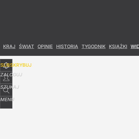
Udostępnij
8
Skomentuj
KRAJ
ŚWIAT
OPINIE
HISTORIA
TYGODNIK
KSIĄŻKI
WI
SUBSKRYBUJ
ZALOGUJ
SZUKAJ
MENU