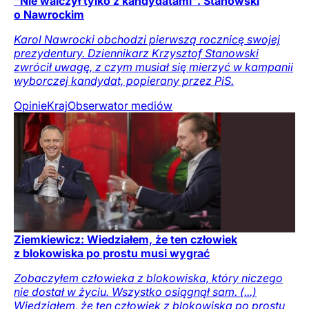
"Nie walczył tylko z kandydatami". Stanowski
o Nawrockim
Karol Nawrocki obchodzi pierwszą rocznicę swojej
prezydentury. Dziennikarz Krzysztof Stanowski
zwrócił uwagę, z czym musiał się mierzyć w kampanii
wyborczej kandydat, popierany przez PiS.
Opinie
Kraj
Obserwator mediów
Ziemkiewicz: Wiedziałem, że ten człowiek
z blokowiska po prostu musi wygrać
Zobaczyłem człowieka z blokowiska, który niczego
nie dostał w życiu. Wszystko osiągnął sam. (...)
Wiedziałem, że ten człowiek z blokowiska po prostu