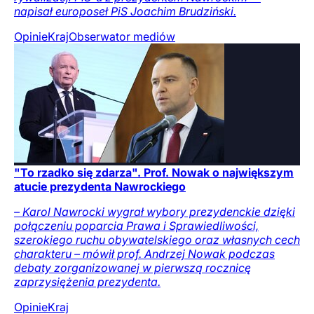
napisał europoseł PiS Joachim Brudziński.
Opinie
Kraj
Obserwator mediów
"To rzadko się zdarza". Prof. Nowak o największym
atucie prezydenta Nawrockiego
– Karol Nawrocki wygrał wybory prezydenckie dzięki
połączeniu poparcia Prawa i Sprawiedliwości,
szerokiego ruchu obywatelskiego oraz własnych cech
charakteru – mówił prof. Andrzej Nowak podczas
debaty zorganizowanej w pierwszą rocznicę
zaprzysiężenia prezydenta.
Opinie
Kraj