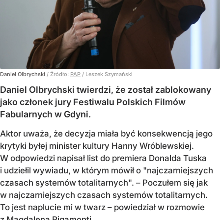
Daniel Olbrychski
/ Źródło:
PAP
/
Leszek Szymański
Daniel Olbrychski twierdzi, że został zablokowany
jako członek jury Festiwalu Polskich Filmów
Fabularnych w Gdyni.
Aktor uważa, że decyzja miała być konsekwencją jego
krytyki byłej minister kultury Hanny Wróblewskiej.
W odpowiedzi napisał list do premiera Donalda Tuska
i udziełil wywiadu, w którym mówił o "najczarniejszych
czasach systemów totalitarnych". – Poczułem się jak
w najczarniejszych czasach systemów totalitarnych.
To jest naplucie mi w twarz – powiedział w rozmowie
z Magdaleną Rigamonti.