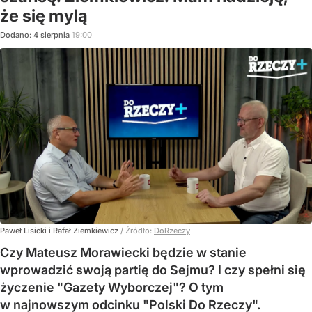
że się mylą
Dodano:
4
sierpnia
19:00
Paweł Lisicki i Rafał Ziemkiewicz
/ Źródło:
DoRzeczy
Czy Mateusz Morawiecki będzie w stanie
wprowadzić swoją partię do Sejmu? I czy spełni się
życzenie "Gazety Wyborczej"? O tym
w najnowszym odcinku "Polski Do Rzeczy".