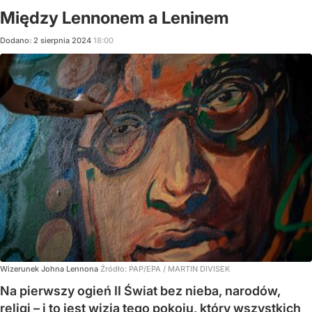
Między Lennonem a Leninem
Dodano:
2
sierpnia
2024
18:00
Wizerunek Johna Lennona
Źródło:
PAP/EPA
/
MARTIN DIVISEK
Na pierwszy ogień II Świat bez nieba, narodów,
religi – i to jest wizja tego pokoju, który wszystkich