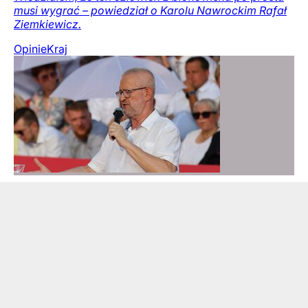
musi wygrać – powiedział o Karolu Nawrockim Rafał
Ziemkiewicz.
Opinie
Kraj