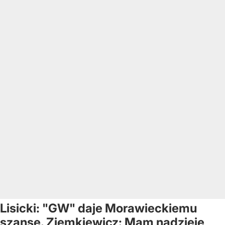
Lisicki: "GW" daje Morawieckiemu
szansę. Ziemkiewicz: Mam nadzieję,