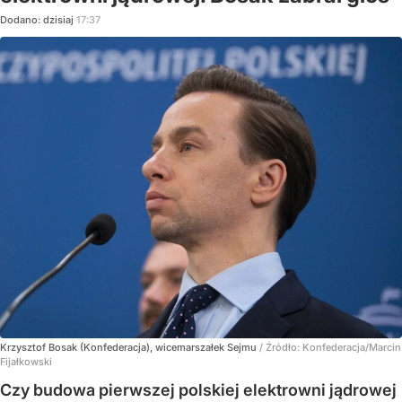
Dodano:
dzisiaj
17:37
Krzysztof Bosak (Konfederacja), wicemarszałek Sejmu
/ Źródło:
Konfederacja/Marcin
Fijałkowski
Czy budowa pierwszej polskiej elektrowni jądrowej