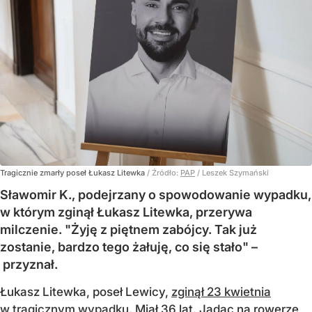
Tragicznie zmarły poseł Łukasz Litewka
/ Źródło:
PAP
/
Leszek Szymański
Sławomir K., podejrzany o spowodowanie wypadku,
w którym zginął Łukasz Litewka, przerywa
milczenie. "Żyję z piętnem zabójcy. Tak już
zostanie, bardzo tego żałuję, co się stało" –
przyznał.
Łukasz Litewka, poseł Lewicy,
zginął 23 kwietnia
w tragicznym wypadku.
Miał 36 lat. Jadąc na rowerze,