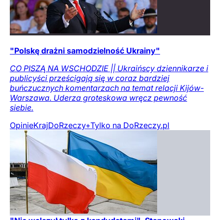
"Polskę drażni samodzielność Ukrainy"
CO PISZĄ NA WSCHODZIE || Ukraińscy dziennikarze i
publicyści prześcigają się w coraz bardziej
buńczucznych komentarzach na temat relacji Kijów-
Warszawa. Uderza groteskowa wręcz pewność
siebie.
Opinie
Kraj
DoRzeczy+
Tylko na DoRzeczy.pl