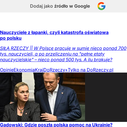
Dodaj jako
źródło w Google
Nauczyciele z łapanki, czyli katastrofa oświatowa
po polsku
SIŁĄ RZECZY || W Polsce pracuje w sumie nieco ponad 700
tys. nauczycieli, a po przeliczeniu na "pełne etaty
nauczycielskie" – nieco ponad 500 tys. A ilu brakuje?
Opinie
Ekonomia
Kraj
DoRzeczy+
Tylko na DoRzeczy.pl
Gadowski: Gdzie poszła polska pomoc na Ukrainie?