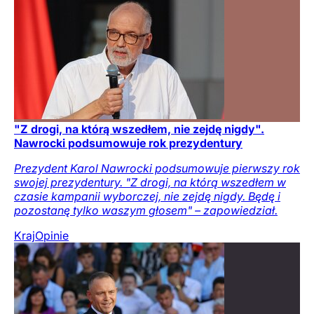
"Z drogi, na którą wszedłem, nie zejdę nigdy".
Nawrocki podsumowuje rok prezydentury
Prezydent Karol Nawrocki podsumowuje pierwszy rok
swojej prezydentury. "Z drogi, na którą wszedłem w
czasie kampanii wyborczej, nie zejdę nigdy. Będę i
pozostanę tylko waszym głosem" – zapowiedział.
Kraj
Opinie