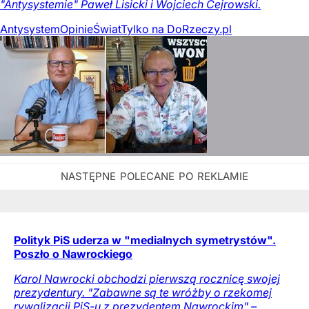
"Antysystemie" Paweł Lisicki i Wojciech Cejrowski.
Antysystem
Opinie
Świat
Tylko na DoRzeczy.pl
Polityk PiS uderza w "medialnych symetrystów".
Poszło o Nawrockiego
Karol Nawrocki obchodzi pierwszą rocznicę swojej
prezydentury. "Zabawne są te wróżby o rzekomej
rywalizacji PiS-u z prezydentem Nawrockim" –