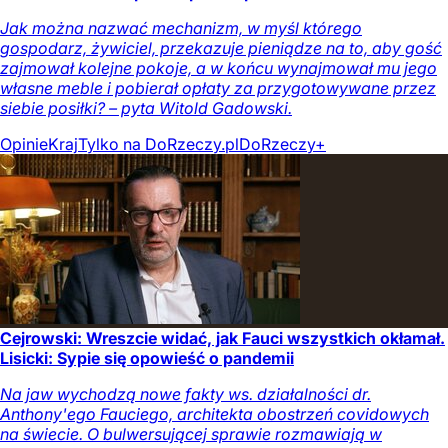
Jak można nazwać mechanizm, w myśl którego
gospodarz, żywiciel, przekazuje pieniądze na to, aby gość
zajmował kolejne pokoje, a w końcu wynajmował mu jego
własne meble i pobierał opłaty za przygotowywane przez
siebie posiłki? – pyta Witold Gadowski.
Opinie
Kraj
Tylko na DoRzeczy.pl
DoRzeczy+
Cejrowski: Wreszcie widać, jak Fauci wszystkich okłamał.
Lisicki: Sypie się opowieść o pandemii
Na jaw wychodzą nowe fakty ws. działalności dr.
Anthony'ego Fauciego, architekta obostrzeń covidowych
na świecie. O bulwersującej sprawie rozmawiają w