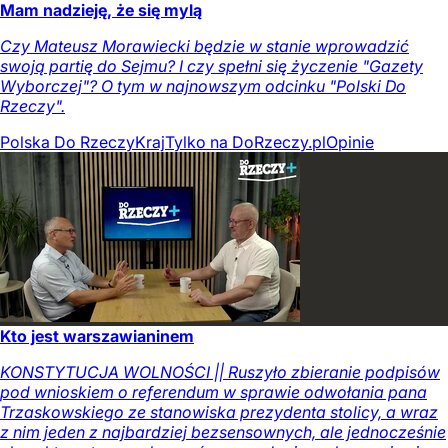
Mam nadzieję, że się mylą
Czy Mateusz Morawiecki będzie w stanie wprowadzić
swoją partię do Sejmu? I czy spełni się życzenie "Gazety
Wyborczej"? O tym w najnowszym odcinku "Polski Do
Rzeczy".
Polska Do Rzeczy
Kraj
Tylko na DoRzeczy.pl
Opinie
Kto jest warszawianinem
KONSTYTUCJA WOLNOŚCI || Ruszyło zbieranie podpisów
pod wnioskiem o referendum w sprawie odwołania pana
Trzaskowskiego ze stanowiska prezydenta stolicy, a wraz
z nim jeden z najbardziej bezsensownych, ale jednocześnie