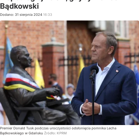
Bądkowski
Dodano:
31
sierpnia
2024
16:33
Premier Donald Tusk podczas uroczystości odsłonięcia pomnika Lecha
Bądkowskiego w Gdańsku
Źródło:
KPRM