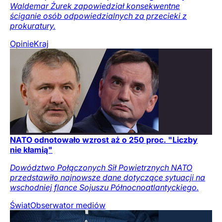
Waldemar Żurek zapowiedział konsekwentne
ściganie osób odpowiedzialnych za przecieki z
prokuratury.
Opinie
Kraj
NATO odnotowało wzrost aż o 250 proc. "Liczby
nie kłamią"
Dowództwo Połączonych Sił Powietrznych NATO
przedstawiło najnowsze dane dotyczące sytuacji na
wschodniej flance Sojuszu Północnoatlantyckiego.
Świat
Obserwator mediów