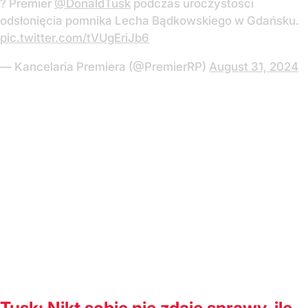
? Premier
@DonaldTusk
podczas uroczystości
odsłonięcia pomnika Lecha Bądkowskiego w Gdańsku.
pic.twitter.com/tVUgEriJb6
— Kancelaria Premiera (@PremierRP)
August 31, 2024
Tusk: Nikt sobie nie zdaje sprawy, ile