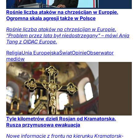
Rośnie liczba ataków na chrześcijan w Europie.
Ogromna skala agresji także w Polsce
Rośnie liczba ataków na chrześcijan w Europie.
"Problem przez lata był niedostrzegany" – mówi Anja
Tang z OIDAC Europe.
Religia
Unia Europejska
Świat
Opinie
Obserwator
mediów
Tyle kilometrów dzieli Rosjan od Kramatorska.
Rusza przymusowa ewakuacja
Nowe informacje z frontu na kierunku Kramatorsk-