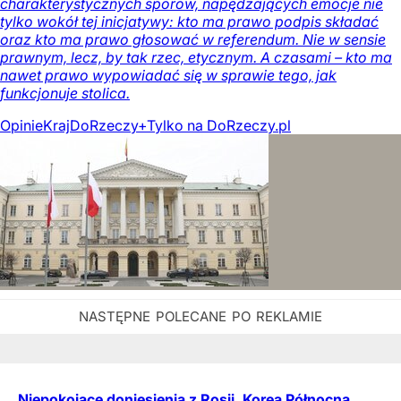
charakterystycznych sporów, napędzających emocje nie
tylko wokół tej inicjatywy: kto ma prawo podpis składać
oraz kto ma prawo głosować w referendum. Nie w sensie
prawnym, lecz, by tak rzec, etycznym. A czasami – kto ma
nawet prawo wypowiadać się w sprawie tego, jak
funkcjonuje stolica.
Opinie
Kraj
DoRzeczy+
Tylko na DoRzeczy.pl
Niepokojące doniesienia z Rosji. Korea Północna