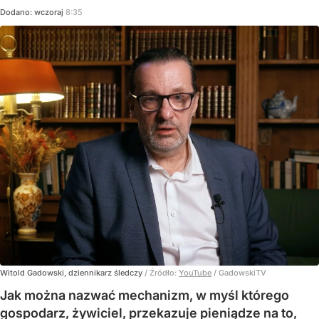
Dodano:
wczoraj
8:35
Witold Gadowski, dziennikarz śledczy
/ Źródło:
YouTube
/
GadowskiTV
Jak można nazwać mechanizm, w myśl którego
gospodarz, żywiciel, przekazuje pieniądze na to,