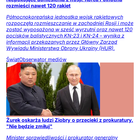
rozmieści nawet 120 rakiet
Północnokoreańska jednostka wojsk rakietowych
rozpoczęła rozmieszczanie w zachodniej Rosji i może
zostać wyposażona w sześć wyrzutni oraz nawet 120
pocisków balistycznych KN-23 i KN-24 – wynika z
informacji przekazanych przez Główny Zarząd
Wywiadu Ministerstwa Obrony Ukrainy (HUR).
Świat
Obserwator mediów
Żurek oskarża ludzi Ziobry o przecieki z prokuratury.
"Nie będzie zmiłuj"
Minister sprawiedliwości i prokurator generalny