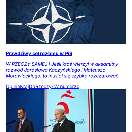
Prawdziwy cel rozłamu w PiS
W RZECZY SAMEJ | Jeśli ktoś wierzył w aksamitny
rozwód Jarosława Kaczyńskiego i Mateusza
Morawieckiego, to musiał się szybko rozczarować.
Opinie
Kraj
DoRzeczy+
W numerze