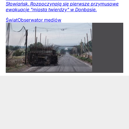
Słowiańsk. Rozpoczynają się pierwsze przymusowe
ewakuacje "miasta twierdzy" w Donbasie.
Świat
Obserwator mediów