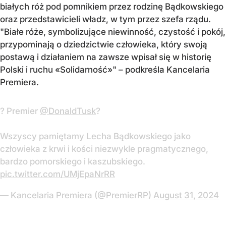
białych róż pod pomnikiem przez rodzinę Bądkowskiego
oraz przedstawicieli władz, w tym przez szefa rządu.
"Białe róże, symbolizujące niewinność, czystość i pokój,
przypominają o dziedzictwie człowieka, który swoją
postawą i działaniem na zawsze wpisał się w historię
Polski i ruchu «Solidarność»" – podkreśla Kancelaria
Premiera.
? Premier
@DonaldTusk
?
Wszyscy pamiętamy Lecha Bądkowskiego jako
człowieka z krwi i kości niezwykle pragmatycznego,
bardzo pomorskiego i kaszubskiego.
pic.twitter.com/UMjEpaNrRR
— Kancelaria Premiera (@PremierRP)
August 31, 2024