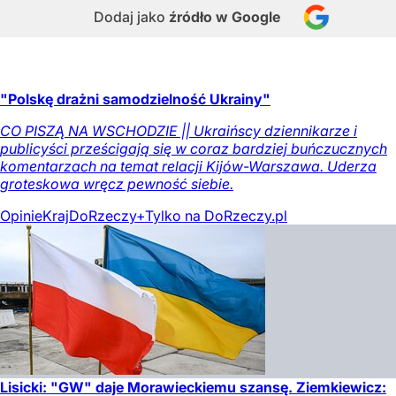
Dodaj jako
źródło w Google
"Polskę drażni samodzielność Ukrainy"
CO PISZĄ NA WSCHODZIE || Ukraińscy dziennikarze i
publicyści prześcigają się w coraz bardziej buńczucznych
komentarzach na temat relacji Kijów-Warszawa. Uderza
groteskowa wręcz pewność siebie.
Opinie
Kraj
DoRzeczy+
Tylko na DoRzeczy.pl
Lisicki: "GW" daje Morawieckiemu szansę. Ziemkiewicz: