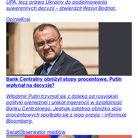
UPA, lecz prawa Ukrainy do podejmowania
suwerennych decyzji – stwierdził Wasyl Bodnar.
Opinie
Kraj
Bank Centralny obniżył stopy procentowe. Putin
wpłynął na decyzję?
Władimir Putin trzymał się z daleka od rosyjskiej
polityki pieniężnej i unikał ingerencji w działalność
Banku Centralnego. Jednak ostatnia obniżka stóp
procentowych spotkała się z jego presją – informuje
Bloomberg.
Świat
Obserwator mediów