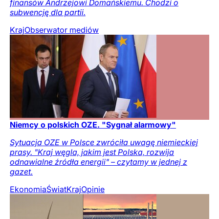
finansów Andrzejowi Domańskiemu. Chodzi o
subwencję dla partii.
Kraj
Obserwator mediów
Niemcy o polskich OZE. "Sygnał alarmowy"
Sytuacja OZE w Polsce zwróciła uwagę niemieckiej
prasy. "Kraj węgla, jakim jest Polska, rozwija
odnawialne źródła energii" – czytamy w jednej z
gazet.
Ekonomia
Świat
Kraj
Opinie