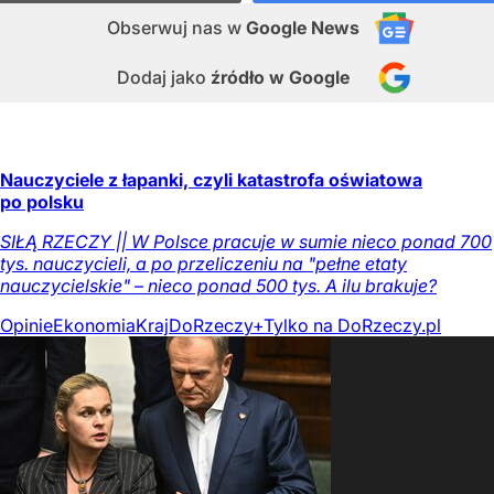
Obserwuj nas
w
Google News
Dodaj jako
źródło w Google
Nauczyciele z łapanki, czyli katastrofa oświatowa
po polsku
SIŁĄ RZECZY || W Polsce pracuje w sumie nieco ponad 700
tys. nauczycieli, a po przeliczeniu na "pełne etaty
nauczycielskie" – nieco ponad 500 tys. A ilu brakuje?
Opinie
Ekonomia
Kraj
DoRzeczy+
Tylko na DoRzeczy.pl