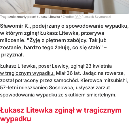
Tragicznie zmarły poseł Łukasz Litewka
/ Źródło:
PAP
/
Leszek Szymański
Sławomir K., podejrzany o spowodowanie wypadku,
w którym zginął Łukasz Litewka, przerywa
milczenie. "Żyję z piętnem zabójcy. Tak już
zostanie, bardzo tego żałuję, co się stało" –
przyznał.
Łukasz Litewka, poseł Lewicy,
zginął 23 kwietnia
w tragicznym wypadku.
Miał 36 lat. Jadąc na rowerze,
został potrącony przez samochód. Kierowca mitsubishi,
57-letni mieszkaniec Sosnowca, usłyszał zarzut
spowodowania wypadku ze skutkiem śmiertelnym.
Łukasz Litewka zginął w tragicznym
wypadku