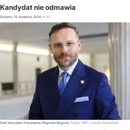
Kandydat nie odmawia
Dodano:
15
września
2024
16:00
Szef Kancelarii Prezydenta Zbigniew Bogucki
Źródło:
PAP
/
Leszek Szymański