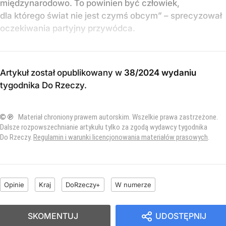
międzynarodowo. To powinien być człowiek,
dla którego świat nie jest czymś obcym” – sprecyzował
oczekiwania partyjny przywódca.
Artykuł został opublikowany w
38/2024 wydaniu
tygodnika Do Rzeczy
.
© ℗
Materiał chroniony prawem autorskim. Wszelkie prawa zastrzeżone.
Dalsze rozpowszechnianie artykułu tylko za zgodą wydawcy tygodnika
Do Rzeczy.
Regulamin i warunki licencjonowania materiałów prasowych
.
Opinie
Kraj
DoRzeczy+
W numerze
SKOMENTUJ
UDOSTĘPNIJ