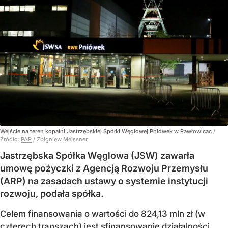
Wejście na teren kopalni Jastrzębskiej Spółki Węglowej Pniówek w Pawłowicac
/
Źródło:
PAP
/
Zbigniew Meissner
Jastrzębska Spółka Węglowa (JSW) zawarła
umowę pożyczki z Agencją Rozwoju Przemysłu
(ARP) na zasadach ustawy o systemie instytucji
rozwoju, podała spółka.
Celem finansowania o wartości do 824,13 mln zł (w
czterech transzach) jest sfinansowanie działalności