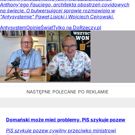
Anthony'ego Fauciego, architekta obostrzeń covidowych
na świecie. O bulwersującej sprawie rozmawiają w
"Antysystemie" Paweł Lisicki i Wojciech Cejrowski.
Antysystem
Opinie
Świat
Tylko na DoRzeczy.pl
Domański może mieć problemy. PiS szykuje pozew
PiS szykuje pozew cywilny przeciwko ministrowi