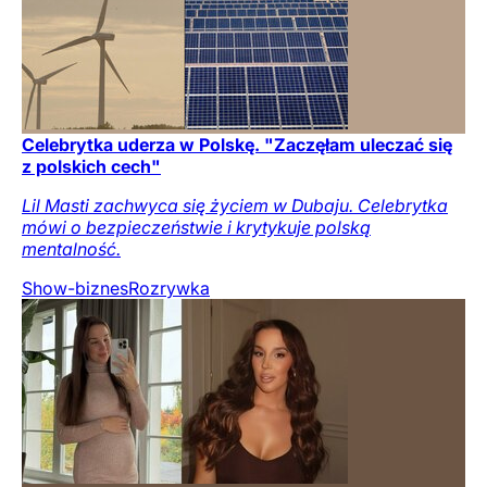
Celebrytka uderza w Polskę. "Zaczęłam uleczać się
z polskich cech"
Lil Masti zachwyca się życiem w Dubaju. Celebrytka
mówi o bezpieczeństwie i krytykuje polską
mentalność.
Show-biznes
Rozrywka