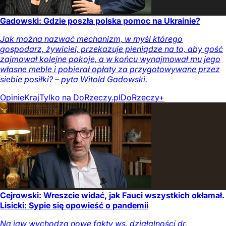
Gadowski: Gdzie poszła polska pomoc na Ukrainie?
Jak można nazwać mechanizm, w myśl którego
gospodarz, żywiciel, przekazuje pieniądze na to, aby gość
zajmował kolejne pokoje, a w końcu wynajmował mu jego
własne meble i pobierał opłaty za przygotowywane przez
siebie posiłki? – pyta Witold Gadowski.
Opinie
Kraj
Tylko na DoRzeczy.pl
DoRzeczy+
Cejrowski: Wreszcie widać, jak Fauci wszystkich okłamał.
Lisicki: Sypie się opowieść o pandemii
Na jaw wychodzą nowe fakty ws. działalności dr.