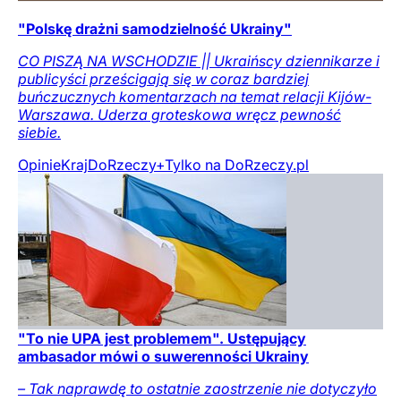
"Polskę drażni samodzielność Ukrainy"
CO PISZĄ NA WSCHODZIE || Ukraińscy dziennikarze i
publicyści prześcigają się w coraz bardziej
buńczucznych komentarzach na temat relacji Kijów-
Warszawa. Uderza groteskowa wręcz pewność
siebie.
Opinie
Kraj
DoRzeczy+
Tylko na DoRzeczy.pl
"To nie UPA jest problemem". Ustępujący
ambasador mówi o suwerenności Ukrainy
– Tak naprawdę to ostatnie zaostrzenie nie dotyczyło