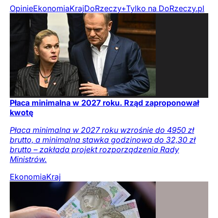
Opinie
Ekonomia
Kraj
DoRzeczy+
Tylko na DoRzeczy.pl
Płaca minimalna w 2027 roku. Rząd zaproponował
kwotę
Płaca minimalna w 2027 roku wzrośnie do 4950 zł
brutto, a minimalna stawka godzinowa do 32,30 zł
brutto – zakłada projekt rozporządzenia Rady
Ministrów.
Ekonomia
Kraj