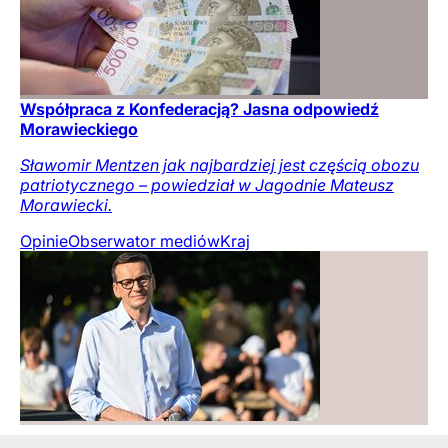
Współpraca z Konfederacją? Jasna odpowiedź
Morawieckiego
Sławomir Mentzen jak najbardziej jest częścią obozu
patriotycznego – powiedział w Jagodnie Mateusz
Morawiecki.
Opinie
Obserwator mediów
Kraj