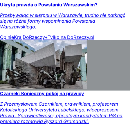
Ukryta prawda o Powstaniu Warszawskim?
Przebywając w sierpniu w Warszawie, trudno nie natknąć
się na różne formy wspominania Powstania
Warszawskiego.
Opinie
Kraj
DoRzeczy+
Tylko na DoRzeczy.pl
Czarnek: Konieczny pokój na prawicy
Z Przemysławem Czarnkiem, prawnikiem, profesorem
Katolickiego Uniwersytetu Lubelskiego, wiceprezesem
Prawa i Sprawiedliwości, oficjalnym kandydatem PiS na
premiera rozmawia Ryszard Gromadzki.