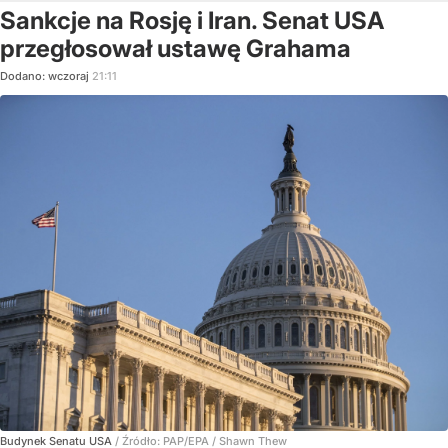
Sankcje na Rosję i Iran. Senat USA
przegłosował ustawę Grahama
Dodano:
wczoraj
21:11
Budynek Senatu USA
/ Źródło:
PAP/EPA
/
Shawn Thew