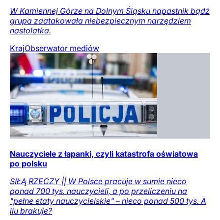
W Kamiennej Górze na Dolnym Śląsku napastnik bądź
grupa zaatakowała niebezpiecznym narzędziem
nastolatka.
Kraj
Obserwator mediów
Nauczyciele z łapanki, czyli katastrofa oświatowa
po polsku
SIŁĄ RZECZY || W Polsce pracuje w sumie nieco
ponad 700 tys. nauczycieli, a po przeliczeniu na
"pełne etaty nauczycielskie" – nieco ponad 500 tys. A
ilu brakuje?