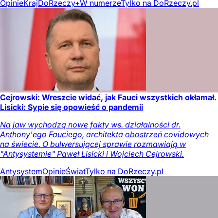
Opinie
Kraj
DoRzeczy+
W numerze
Tylko na DoRzeczy.pl
Cejrowski: Wreszcie widać, jak Fauci wszystkich okłamał.
Lisicki: Sypie się opowieść o pandemii
Na jaw wychodzą nowe fakty ws. działalności dr.
Anthony'ego Fauciego, architekta obostrzeń covidowych
na świecie. O bulwersującej sprawie rozmawiają w
"Antysystemie" Paweł Lisicki i Wojciech Cejrowski.
Antysystem
Opinie
Świat
Tylko na DoRzeczy.pl