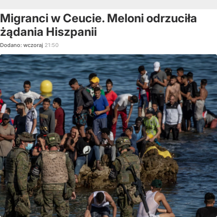
Migranci w Ceucie. Meloni odrzuciła
żądania Hiszpanii
Dodano:
wczoraj
21:50