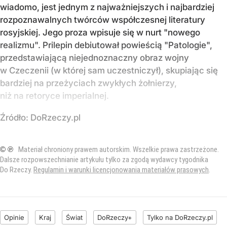
wiadomo, jest jednym z najważniejszych i najbardziej
rozpoznawalnych twórców współczesnej literatury
rosyjskiej. Jego proza wpisuje się w nurt "nowego
realizmu". Prilepin debiutował powieścią "Patologie",
przedstawiającą niejednoznaczny obraz wojny
w Czeczenii (w której sam uczestniczył), skupiając się
bardziej na przeżyciach zwykłych żołnierzy,
niż na retoryce imperialnej.
Źródło:
DoRzeczy.pl
© ℗
Materiał chroniony prawem autorskim. Wszelkie prawa zastrzeżone.
Dalsze rozpowszechnianie artykułu tylko za zgodą wydawcy tygodnika
Do Rzeczy.
Regulamin i warunki licencjonowania materiałów prasowych
.
Opinie
Kraj
Świat
DoRzeczy+
Tylko na DoRzeczy.pl