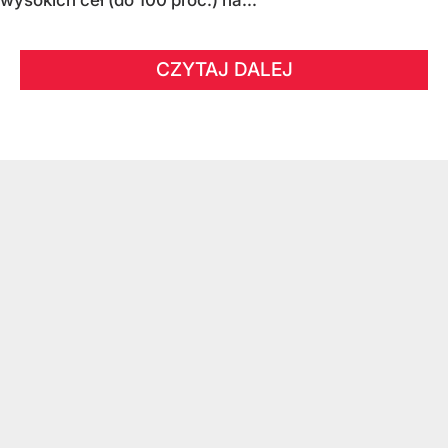
wysokich ceł (do 100 proc.) na...
CZYTAJ DALEJ