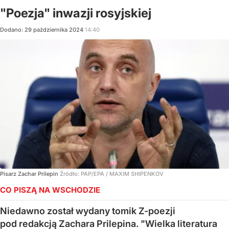
"Poezja" inwazji rosyjskiej
Dodano:
29
października
2024
14:40
Pisarz Zachar Prilepin
Źródło:
PAP/EPA
/
MAXIM SHIPENKOV
CO PISZĄ NA WSCHODZIE
Niedawno został wydany tomik Z-poezji
pod redakcją Zachara Prilepina. "Wielka literatura