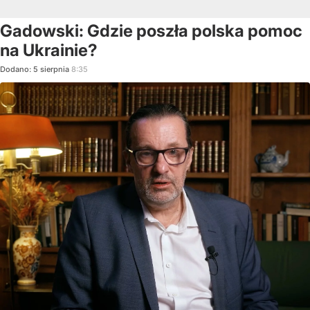
Gadowski: Gdzie poszła polska pomoc
na Ukrainie?
Dodano:
5
sierpnia
8:35