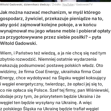
Witold Gadowski, dziennikarz śledczy
/ Źródło:
YouTube
/
GadowskiTV
Jak można nazwać mechanizm, w myśl którego
gospodarz, żywiciel, przekazuje pieniądze na to,
aby gość zajmował kolejne pokoje, a w końcu
wynajmował mu jego własne meble i pobierał opłaty
za przygotowywane przez siebie posiłki? – pyta
Witold Gadowski.
Wiem, i Państwo też wiedzą, a ja nie chcę się nad tym
zbytnio rozwodzić. Niemniej ostatnie wydarzenia
nakazują podsumować postawę polskich władz. Oto
widzimy, że firma Coal Energy, ukraińska firma Coal
Energy, chce wydobywać na Śląsku węgiel koksujący
i węgiel energetyczny, twierdząc, że opłaci jej się to,
co nie opłaca się Polsce. Szef tej firmy, pan Wiśniewski,
dodaje przy tym, że priorytetem będzie Ukraina i że
węgiel ten będzie wysyłany na Ukrainę. A więc
z polskiego Śląska na Ukrainę będzie trafiał węgiel