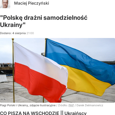
Maciej Pieczyński
"Polskę drażni samodzielność
Ukrainy"
Dodano:
4
sierpnia
21:00
Flagi Polski i Ukrainy, zdjęcie ilustracyjne
/ Źródło:
PAP
/
Darek Delmanowicz
CO PISZĄ NA WSCHODZIE || Ukraińscy