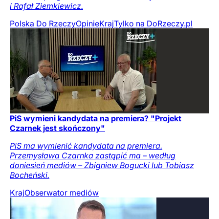
i Rafał Ziemkiewicz.
Polska Do Rzeczy
Opinie
Kraj
Tylko na DoRzeczy.pl
PiS wymieni kandydata na premiera? "Projekt
Czarnek jest skończony"
PiS ma wymienić kandydata na premiera.
Przemysława Czarnka zastąpić ma – według
doniesień mediów – Zbigniew Bogucki lub Tobiasz
Bocheński.
Kraj
Obserwator mediów