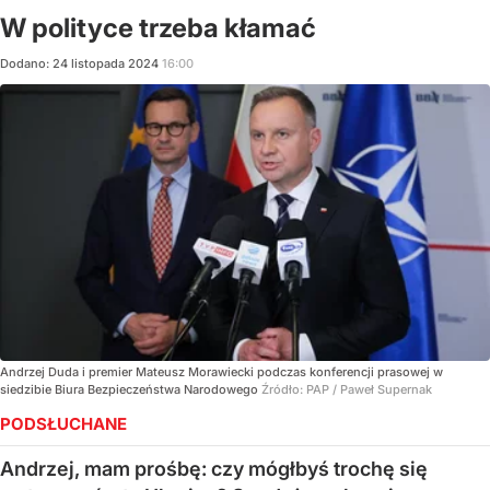
W polityce trzeba kłamać
Dodano:
24
listopada
2024
16:00
Andrzej Duda i premier Mateusz Morawiecki podczas konferencji prasowej w
siedzibie Biura Bezpieczeństwa Narodowego
Źródło:
PAP
/
Paweł Supernak
PODSŁUCHANE
Andrzej, mam prośbę: czy mógłbyś trochę się