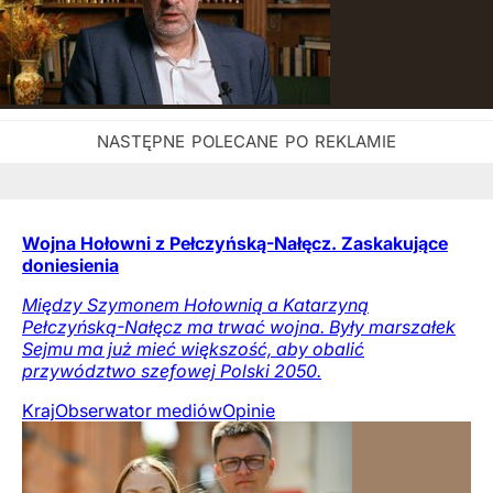
Wojna Hołowni z Pełczyńską-Nałęcz. Zaskakujące
doniesienia
Między Szymonem Hołownią a Katarzyną
Pełczyńską-Nałęcz ma trwać wojna. Były marszałek
Sejmu ma już mieć większość, aby obalić
przywództwo szefowej Polski 2050.
Kraj
Obserwator mediów
Opinie