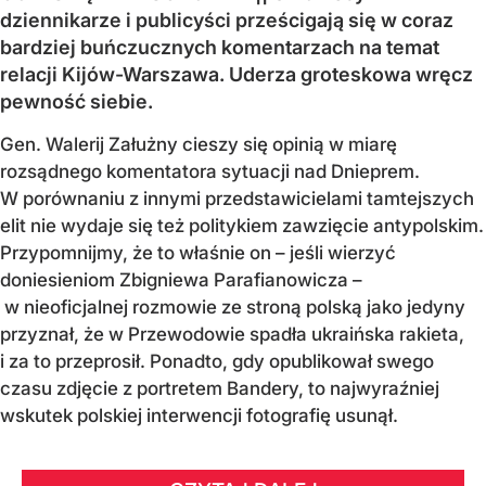
dziennikarze i publicyści prześcigają się w coraz
bardziej buńczucznych komentarzach na temat
relacji Kijów-Warszawa. Uderza groteskowa wręcz
pewność siebie.
Gen. Walerij Załużny cieszy się opinią w miarę
rozsądnego komentatora sytuacji nad Dnieprem.
W porównaniu z innymi przedstawicielami tamtejszych
elit nie wydaje się też politykiem zawzięcie antypolskim.
Przypomnijmy, że to właśnie on – jeśli wierzyć
doniesieniom Zbigniewa Parafianowicza –
w nieoficjalnej rozmowie ze stroną polską jako jedyny
przyznał, że w Przewodowie spadła ukraińska rakieta,
i za to przeprosił. Ponadto, gdy opublikował swego
czasu zdjęcie z portretem Bandery, to najwyraźniej
wskutek polskiej interwencji fotografię usunął.