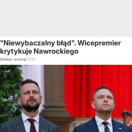
"Niewybaczalny błąd". Wicepremier
krytykuje Nawrockiego
Dodano:
wczoraj
21:55