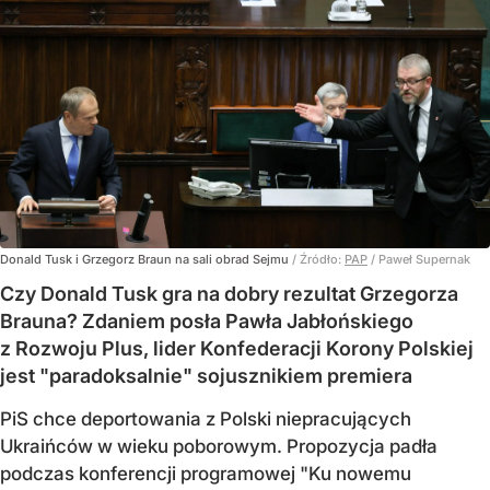
Donald Tusk i Grzegorz Braun na sali obrad Sejmu
/ Źródło:
PAP
/
Paweł Supernak
Czy Donald Tusk gra na dobry rezultat Grzegorza
Brauna? Zdaniem posła Pawła Jabłońskiego
z Rozwoju Plus, lider Konfederacji Korony Polskiej
jest "paradoksalnie" sojusznikiem premiera
PiS chce deportowania z Polski niepracujących
Ukraińców w wieku poborowym. Propozycja padła
podczas konferencji programowej "Ku nowemu