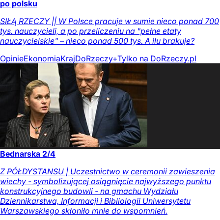
po polsku
SIŁĄ RZECZY || W Polsce pracuje w sumie nieco ponad 700
tys. nauczycieli, a po przeliczeniu na "pełne etaty
nauczycielskie" – nieco ponad 500 tys. A ilu brakuje?
Opinie
Ekonomia
Kraj
DoRzeczy+
Tylko na DoRzeczy.pl
Bednarska 2/4
Z PÓŁDYSTANSU | Uczestnictwo w ceremonii zawieszenia
wiechy - symbolizującej osiągnięcie najwyższego punktu
konstrukcyjnego budowli - na gmachu Wydziału
Dziennikarstwa, Informacji i Bibliologii Uniwersytetu
Warszawskiego skłoniło mnie do wspomnień.