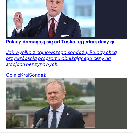
Polacy domagają się od Tuska tej jednej decyzji
Jak wynika z najnowszego sondażu, Polacy chcą
przywrócenia programu obniżającego ceny na
stacjach benzynowych.
Opinie
Kraj
Sondaż