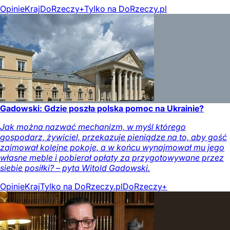
Opinie
Kraj
DoRzeczy+
Tylko na DoRzeczy.pl
Gadowski: Gdzie poszła polska pomoc na Ukrainie?
Jak można nazwać mechanizm, w myśl którego
gospodarz, żywiciel, przekazuje pieniądze na to, aby gość
zajmował kolejne pokoje, a w końcu wynajmował mu jego
własne meble i pobierał opłaty za przygotowywane przez
siebie posiłki? – pyta Witold Gadowski.
Opinie
Kraj
Tylko na DoRzeczy.pl
DoRzeczy+