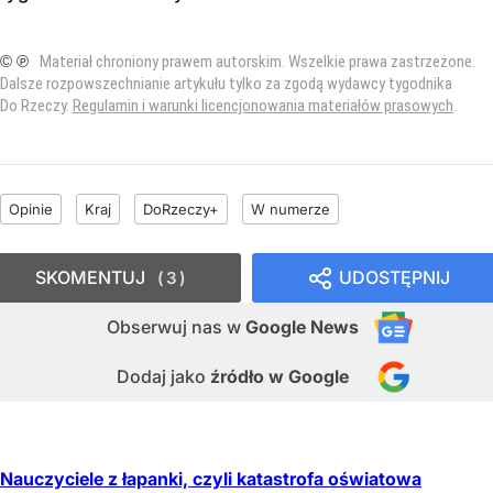
© ℗
Materiał chroniony prawem autorskim. Wszelkie prawa zastrzeżone.
Dalsze rozpowszechnianie artykułu tylko za zgodą wydawcy tygodnika
Do Rzeczy.
Regulamin i warunki licencjonowania materiałów prasowych
.
Opinie
Kraj
DoRzeczy+
W numerze
SKOMENTUJ
UDOSTĘPNIJ
3
Obserwuj nas
w
Google News
Dodaj jako
źródło w Google
Nauczyciele z łapanki, czyli katastrofa oświatowa