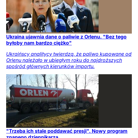
Ukraina ujawnia dane o paliwie z Orlenu. "Bez tego
byłoby nam bardzo ciężko"
Ukraińscy analitycy twierdzą, że paliwo kupowane od
Orlenu należało w ubiegłym roku do najdroższych
spośród głównych kierunków importu.
"Trzeba ich stale poddawać presji". Nowy program
znanego dziennikarza