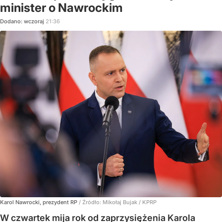
minister o Nawrockim
Dodano:
wczoraj
21:36
Karol Nawrocki, prezydent RP
/ Źródło:
Mikołaj Bujak / KPRP
W czwartek mija rok od zaprzysiężenia Karola