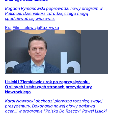
Bogdan Rymanowski poprowadzi nowy program w
Polsacie. Dziennikarz zdradził, czego mogą
spodziewać się widzowie.
Kraj
Film i telewizja
Rozrywka
Lisicki i Ziemkiewicz rok po zaprzysiężeniu.
O silnych i słabszych stronach prezydentury
Nawrockiego
Karol Nawrocki obchodzi pierwszą rocznicę swojej
prezydentury. Dokonania nowej głowy państwa
ocenili w programie "Polska Do Rzeczy" Paweł Lisicki