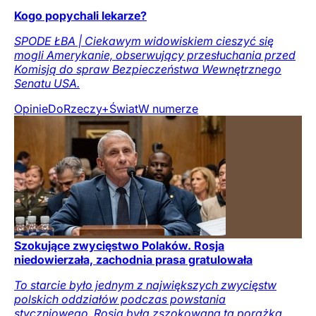
Kogo popychali lekarze?
SPODE ŁBA | Ciekawym widowiskiem cieszyć się
mogli Amerykanie, obserwujący przesłuchania przed
Komisją do spraw Bezpieczeństwa Wewnętrznego
Senatu USA.
Opinie
DoRzeczy+
Świat
W numerze
Szokujące zwycięstwo Polaków. Rosja
niedowierzała, zachodnia prasa gratulowała
To starcie było jednym z największych zwycięstw
polskich oddziałów podczas powstania
styczniowego. Rosja była zszokowana tą porażką.