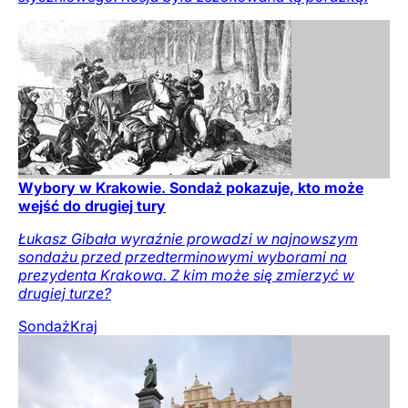
Wybory w Krakowie. Sondaż pokazuje, kto może
wejść do drugiej tury
Łukasz Gibała wyraźnie prowadzi w najnowszym
sondażu przed przedterminowymi wyborami na
prezydenta Krakowa. Z kim może się zmierzyć w
drugiej turze?
Sondaż
Kraj