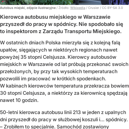
Autobus miejski, zdjęcie ilustracyjne
/ Źródło:
Wikipedia
/
Crusier / CC BY-SA 3.0
Kierowca autobusu miejskiego w Warszawie
przyszedł do pracy w spódnicy. Nie spodobało się
to inspektorom z Zarządu Transportu Miejskiego.
W ostatnich dniach Polska mierzyła się z kolejną falą
upałów, sięgających w niektórych regionach nawet
powyżej 35 stopni Celsjusza. Kierowcy autobusów
miejskich w Warszawie od lat próbują przekonać swoich
przełożonych, by przy tak wysokich temperaturach
pozwolili im pracować w krótkich spodenkach.
W kabinach kierowców temperatura przekracza bowiem
30 stopni Celsjusza, a niektórzy za kierownicą spędzają
nawet 10 godzin.
50-letni kierowca autobusu linii 213 w jeden z upalnych
dni przyszedł do pracy w służbowej koszuli i... spódnicy.
– Zrobiłem to specjalnie. Samochód zostawiony