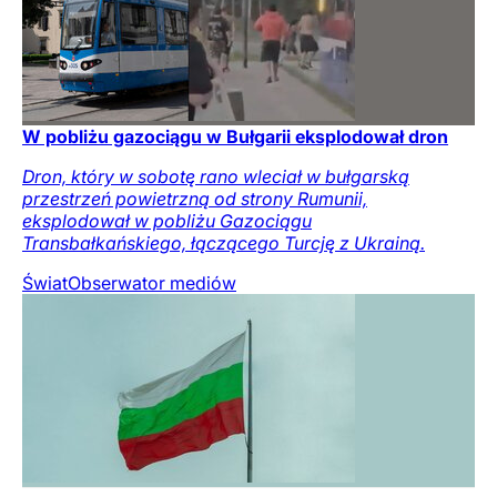
W pobliżu gazociągu w Bułgarii eksplodował dron
Dron, który w sobotę rano wleciał w bułgarską
przestrzeń powietrzną od strony Rumunii,
eksplodował w pobliżu Gazociągu
Transbałkańskiego, łączącego Turcję z Ukrainą.
Świat
Obserwator mediów