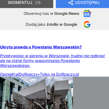
SKOMENTUJ
UDOSTĘPNIJ
1
Obserwuj nas
w
Google News
Dodaj jako
źródło w Google
Ukryta prawda o Powstaniu Warszawskim?
Przebywając w sierpniu w Warszawie, trudno nie natknąć
się na różne formy wspominania Powstania
Warszawskiego.
Opinie
Kraj
DoRzeczy+
Tylko na DoRzeczy.pl