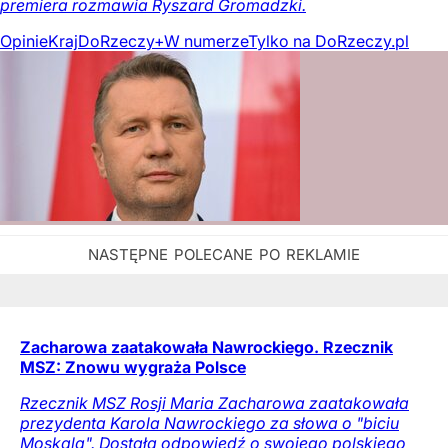
premiera rozmawia Ryszard Gromadzki.
Opinie
Kraj
DoRzeczy+
W numerze
Tylko na DoRzeczy.pl
Zacharowa zaatakowała Nawrockiego. Rzecznik
MSZ: Znowu wygraża Polsce
Rzecznik MSZ Rosji Maria Zacharowa zaatakowała
prezydenta Karola Nawrockiego za słowa o "biciu
Moskala". Dostała odpowiedź o swojego polskiego