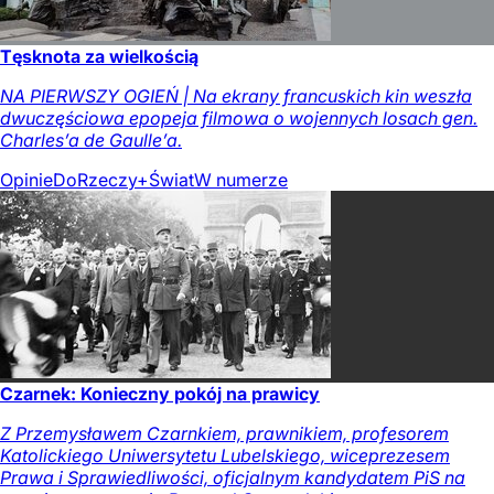
Tęsknota za wielkością
NA PIERWSZY OGIEŃ | Na ekrany francuskich kin weszła
dwuczęściowa epopeja filmowa o wojennych losach gen.
Charles’a de Gaulle’a.
Opinie
DoRzeczy+
Świat
W numerze
Czarnek: Konieczny pokój na prawicy
Z Przemysławem Czarnkiem, prawnikiem, profesorem
Katolickiego Uniwersytetu Lubelskiego, wiceprezesem
Prawa i Sprawiedliwości, oficjalnym kandydatem PiS na