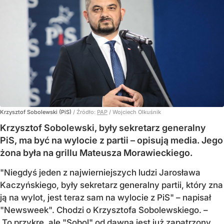
Krzysztof Sobolewski (PiS)
/ Źródło:
PAP
/
Wojciech Olkuśnik
Krzysztof Sobolewski, były sekretarz generalny
PiS, ma być na wylocie z partii – opisują media. Jego
żona była na grillu Mateusza Morawieckiego.
"Niegdyś jeden z najwierniejszych ludzi Jarosława
Kaczyńskiego, były sekretarz generalny partii, który zna
ją na wylot, jest teraz sam na wylocie z PiS" – napisał
"Newsweek". Chodzi o Krzysztofa Sobolewskiego. –
To przykre, ale "Sobol" od dawna jest już zapatrzony