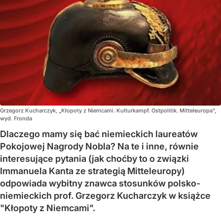
Grzegorz Kucharczyk, „Kłopoty z Niemcami. Kulturkampf. Ostpolitik. Mitteleuropa”,
wyd. Fronda
Dlaczego mamy się bać niemieckich laureatów
Pokojowej Nagrody Nobla? Na te i inne, równie
interesujące pytania (jak choćby to o związki
Immanuela Kanta ze strategią Mitteleuropy)
odpowiada wybitny znawca stosunków polsko-
niemieckich prof. Grzegorz Kucharczyk w książce
"Kłopoty z Niemcami".