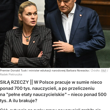
Premier Donald Tusk i minister edukacji narodowej Barbara Nowacka
/ Źródło:
PAP
/
Radek Pietruszka
SIŁĄ RZECZY || W Polsce pracuje w sumie nieco
ponad 700 tys. nauczycieli, a po przeliczeniu
na "pełne etaty nauczycielskie" – nieco ponad 500
tys. A ilu brakuje?