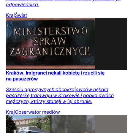
odpowiednika.
Kraj
Świat
Kraków. Imigranci nękali kobietę i rzucili się
na pasażerów
Sześciu agresywnych obcokrajowców nękało
pasażerkę tramwaju w Krakowie i pobiło dwóch
mężczyzn, którzy stanęli w jej obronie.
Kraj
Obserwator mediów