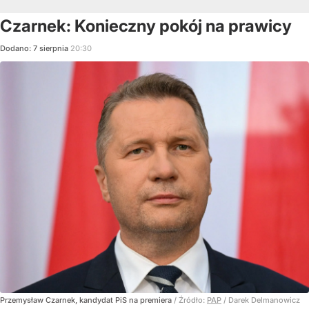
Czarnek: Konieczny pokój na prawicy
Dodano:
7
sierpnia
20:30
Przemysław Czarnek, kandydat PiS na premiera
/ Źródło:
PAP
/
Darek Delmanowicz