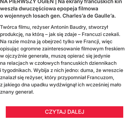
NA PIERWSZY OGIEŃ | Na ekrany francuskich kin
weszła dwuczęściowa epopeja filmowa
o wojennych losach gen. Charles’a de Gaulle’a.
Twórca filmu, reżyser Antonin Baudry, stworzył
produkcję, na którą – jak się zdaje – Francuzi czekali.
Na razie można ją obejrzeć tylko we Francji, więc
opisując ogromne zainteresowanie filmowym freskiem
w ojczyźnie generała, muszę opierać się jedynie
na relacjach w czołowych francuskich dziennikach
i tygodnikach. Wybija z nich jedno: duma, że wreszcie
znalazł się reżyser, który przypomniał Francuzom,
z jakiego dna upadku wydźwignął ich wcześniej mało
znany generał.
CZYTAJ DALEJ