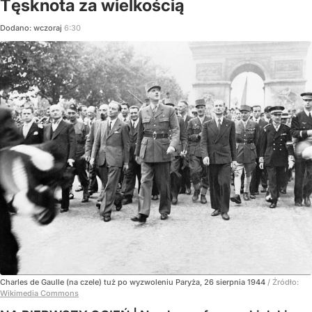
Tęsknota za wielkością
Dodano:
wczoraj
6:30
Charles de Gaulle (na czele) tuż po wyzwoleniu Paryża, 26 sierpnia 1944
/ Źródło:
Wikimedia Commons