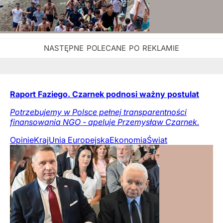
Raport Faziego. Czarnek podnosi ważny postulat
Potrzebujemy w Polsce pełnej transparentności
finansowania NGO - apeluje Przemysław Czarnek.
Opinie
Kraj
Unia Europejska
Ekonomia
Świat