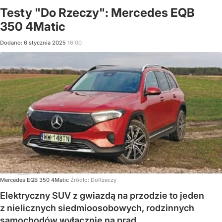
Testy "Do Rzeczy": Mercedes EQB
350 4Matic
Dodano:
6
stycznia
2025
16:00
Mercedes EQB 350 4Matic
Źródło:
DoRzeczy
Elektryczny SUV z gwiazdą na przodzie to jeden
z nielicznych siedmioosobowych, rodzinnych
samochodów wyłącznie na prąd.