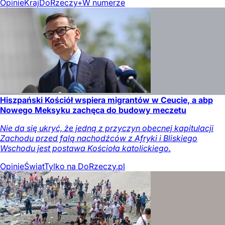
Opinie
Kraj
DoRzeczy+
W numerze
Hiszpański Kościół wspiera migrantów w Ceucie, a abp
Nowego Meksyku zachęca do budowy meczetu
Nie da się ukryć, że jedną z przyczyn obecnej kapitulacji
Zachodu przed falą nachodźców z Afryki i Bliskiego
Wschodu jest postawa Kościoła katolickiego.
Opinie
Świat
Tylko na DoRzeczy.pl