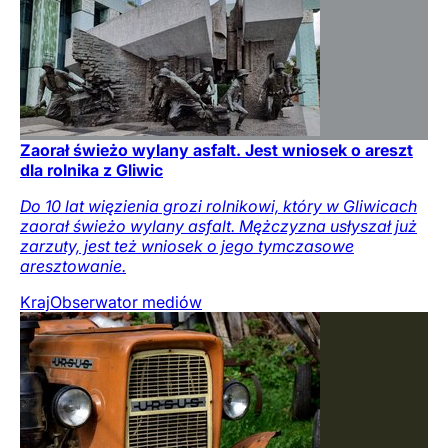
Zaorał świeżo wylany asfalt. Jest wniosek o areszt
dla rolnika z Gliwic
Do 10 lat więzienia grozi rolnikowi, który w Gliwicach
zaorał świeżo wylany asfalt. Mężczyzna usłyszał już
zarzuty, jest też wniosek o jego tymczasowe
aresztowanie.
Kraj
Obserwator mediów