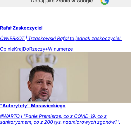
Dodaj jako
źródło w Google
Rafał Zaskoczyciel
ĆWIERKOT | Trzaskowski Rafał to jednak zaskoczyciel.
Opinie
Kraj
DoRzeczy+
W numerze
"Autorytety" Morawieckiego
#WARTO | "Panie Premierze, co z COVID-19, co z
sanitaryzmem, co z 200 tys. nadmiarowych zgonów?".