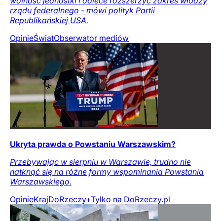
wolność jednostki i dalece rozszerzyć zakres władzy
rządu federalnego - mówi polityk Partii
Republikańskiej USA.
Opinie
Świat
Obserwator mediów
Ukryta prawda o Powstaniu Warszawskim?
Przebywając w sierpniu w Warszawie, trudno nie
natknąć się na różne formy wspominania Powstania
Warszawskiego.
Opinie
Kraj
DoRzeczy+
Tylko na DoRzeczy.pl