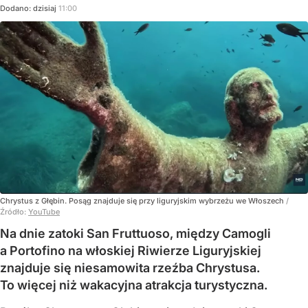
Dodano:
dzisiaj
11:00
Chrystus z Głębin. Posąg znajduje się przy liguryjskim wybrzeżu we Włoszech
/
Źródło:
YouTube
Na dnie zatoki San Fruttuoso, między Camogli
a Portofino na włoskiej Riwierze Liguryjskiej
znajduje się niesamowita rzeźba Chrystusa.
To więcej niż wakacyjna atrakcja turystyczna.