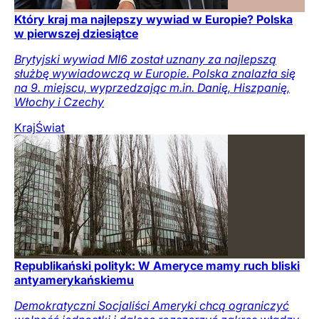
Który kraj ma najlepszy wywiad w Europie? Polska
w pierwszej dziesiątce
Brytyjski wywiad MI6 został uznany za najlepszą
służbę wywiadowczą w Europie. Polska znalazła się
na 9. miejscu, wyprzedzając m.in. Danię, Hiszpanię,
Włochy i Czechy
Kraj
Świat
Republikański polityk: W Ameryce mamy ruch bliski
antyamerykańskiemu
Demokratyczni Socjaliści Ameryki chcą ograniczyć