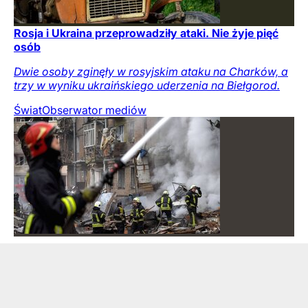
Rosja i Ukraina przeprowadziły ataki. Nie żyje pięć
osób
Dwie osoby zginęły w rosyjskim ataku na Charków, a
trzy w wyniku ukraińskiego uderzenia na Biełgorod.
Świat
Obserwator mediów