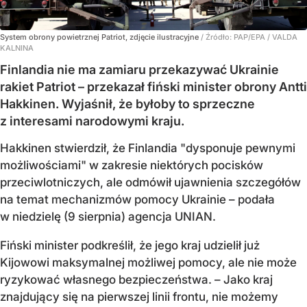
System obrony powietrznej Patriot, zdjęcie ilustracyjne
/ Źródło:
PAP/EPA
/
VALDA
KALNINA
Finlandia nie ma zamiaru przekazywać Ukrainie
rakiet Patriot – przekazał fiński minister obrony Antti
Hakkinen. Wyjaśnił, że byłoby to sprzeczne
z interesami narodowymi kraju.
Hakkinen stwierdził, że Finlandia "dysponuje pewnymi
możliwościami" w zakresie niektórych pocisków
przeciwlotniczych, ale odmówił ujawnienia szczegółów
na temat mechanizmów pomocy Ukrainie – podała
w niedzielę (9 sierpnia) agencja UNIAN.
Fiński minister podkreślił, że jego kraj udzielił już
Kijowowi maksymalnej możliwej pomocy, ale nie może
ryzykować własnego bezpieczeństwa. – Jako kraj
znajdujący się na pierwszej linii frontu, nie możemy