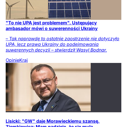
"To nie UPA jest problemem". Ustępujący
ambasador mówi o suwerenności Ukrainy
– Tak naprawdę to ostatnie zaostrzenie nie dotyczyło
UPA, lecz prawa Ukrainy do podejmowania
suwerennych decyzji – stwierdził Wasyl Bodnar.
Opinie
Kraj
Lisicki: "GW" daje Morawieckiemu szansę.
Ziemkiewicz: Mam nadzieję, że się mylą