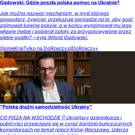
Gadowski: Gdzie poszła polska pomoc na Ukrainie?
Jak można nazwać mechanizm, w myśl którego
gospodarz, żywiciel, przekazuje pieniądze na to, aby gość
zajmował kolejne pokoje, a w końcu wynajmował mu jego
własne meble i pobierał opłaty za przygotowywane przez
siebie posiłki? – pyta Witold Gadowski.
Opinie
Kraj
Tylko na DoRzeczy.pl
DoRzeczy+
"Polskę drażni samodzielność Ukrainy"
CO PISZĄ NA WSCHODZIE || Ukraińscy dziennikarze i
publicyści prześcigają się w coraz bardziej buńczucznych
komentarzach na temat relacji Kijów-Warszawa. Uderza