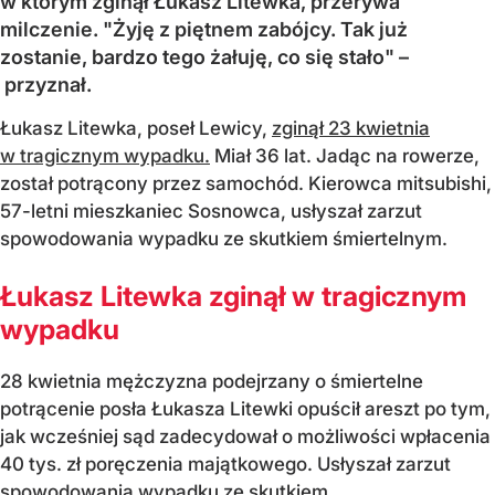
w którym zginął Łukasz Litewka, przerywa
milczenie. "Żyję z piętnem zabójcy. Tak już
zostanie, bardzo tego żałuję, co się stało" –
przyznał.
Łukasz Litewka, poseł Lewicy,
zginął 23 kwietnia
w tragicznym wypadku.
Miał 36 lat. Jadąc na rowerze,
został potrącony przez samochód. Kierowca mitsubishi,
57-letni mieszkaniec Sosnowca, usłyszał zarzut
spowodowania wypadku ze skutkiem śmiertelnym.
Łukasz Litewka zginął w tragicznym
wypadku
28 kwietnia mężczyzna podejrzany o śmiertelne
potrącenie posła Łukasza Litewki opuścił areszt po tym,
jak wcześniej sąd zadecydował o możliwości wpłacenia
40 tys. zł poręczenia majątkowego. Usłyszał zarzut
spowodowania wypadku ze skutkiem...