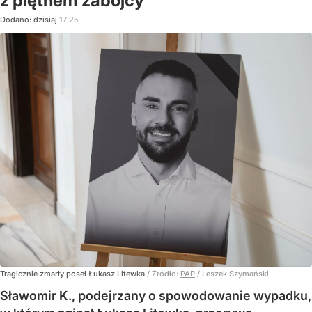
z piętnem zabójcy"
Dodano:
dzisiaj
17:25
Tragicznie zmarły poseł Łukasz Litewka
/ Źródło:
PAP
/
Leszek Szymański
Sławomir K., podejrzany o spowodowanie wypadku,