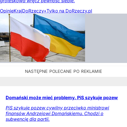
groteskowa wręcz pewność siebie.
Opinie
Kraj
DoRzeczy+
Tylko na DoRzeczy.pl
Domański może mieć problemy. PiS szykuje pozew
PiS szykuje pozew cywilny przeciwko ministrowi
finansów Andrzejowi Domańskiemu. Chodzi o
subwencję dla partii.