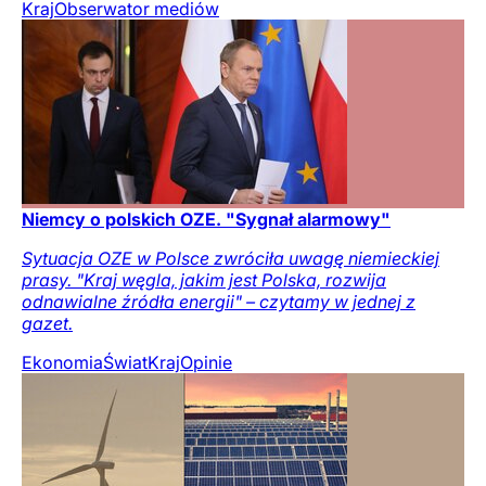
Kraj
Obserwator mediów
Niemcy o polskich OZE. "Sygnał alarmowy"
Sytuacja OZE w Polsce zwróciła uwagę niemieckiej
prasy. "Kraj węgla, jakim jest Polska, rozwija
odnawialne źródła energii" – czytamy w jednej z
gazet.
Ekonomia
Świat
Kraj
Opinie