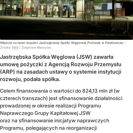
Wejście na teren kopalni Jastrzębskiej Spółki Węglowej Pniówek w Pawłowicac
/
Źródło:
PAP
/
Zbigniew Meissner
Jastrzębska Spółka Węglowa (JSW) zawarła
umowę pożyczki z Agencją Rozwoju Przemysłu
(ARP) na zasadach ustawy o systemie instytucji
rozwoju, podała spółka.
Celem finansowania o wartości do 824,13 mln zł (w
czterech transzach) jest sfinansowanie działalności
prowadzonej w okresie realizacji Programu
Naprawczego Grupy Kapitałowej JSW
oraz na sfinansowanie inicjatyw naprawczych
Programu, polegających na reorganizacji