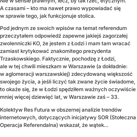
Nie w sensie prawnym, lecz, by tak rzec, etycznym.
A czasami – kto ma nawet prawo wypowiadać się
w sprawie tego, jak funkcjonuje stolica.
Pod jednym ze swoich wpisów na temat referendum
przeczytałem odpowiedź zapewne jakiejś zagorzałej
zwolenniczki KO, że jestem z Łodzi i mam tam wracać
zamiast krytykować znakomitego prezydenta
Trzaskowskiego. Faktycznie, pochodzę z Łodzi,
ale w tej chwili mieszkam w Warszawie (a dokładnie:
w aglomeracji warszawskiej) zdecydowaną większość
swojego życia, a jeśli liczyć tak zwane życie świadome,
to okaże się, że w Łodzi spędziłem ważnych oczywiście
mniej więcej dziewięć lat, w Warszawie zaś – 33.
Kolektyw Res Futura w obszernej analizie trendów
internetowych, dotyczących inicjatywy SOR (Stołeczna
Operacja Referendalna) wskazał, że wątek...