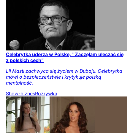
Celebrytka uderza w Polskę. "Zaczęłam uleczać się
z polskich cech"
Lil Masti zachwyca się życiem w Dubaju. Celebrytka
mówi o bezpieczeństwie i krytykuje polską
mentalność.
Show-biznes
Rozrywka