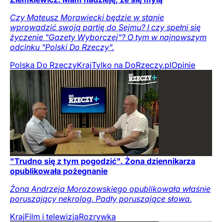
Czy Mateusz Morawiecki będzie w stanie
wprowadzić swoją partię do Sejmu? I czy spełni się
życzenie "Gazety Wyborczej"? O tym w najnowszym
odcinku "Polski Do Rzeczy".
Polska Do Rzeczy
Kraj
Tylko na DoRzeczy.pl
Opinie
"Trudno się z tym pogodzić". Żona dziennikarza
opublikowała pożegnanie
Żona Andrzeja Morozowskiego opublikowała właśnie
poruszający nekrolog. Padły poruszające słowa.
Kraj
Film i telewizja
Rozrywka