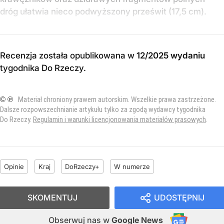
dróg ułatwia nieco podwyższony prześwit (17,5 cm).
Recenzja została opublikowana w
12/2025 wydaniu
tygodnika Do Rzeczy
.
© ℗
Materiał chroniony prawem autorskim. Wszelkie prawa zastrzeżone.
Dalsze rozpowszechnianie artykułu tylko za zgodą wydawcy tygodnika
Do Rzeczy.
Regulamin i warunki licencjonowania materiałów prasowych
.
Opinie
Kraj
DoRzeczy+
W numerze
SKOMENTUJ
UDOSTĘPNIJ
Obserwuj nas
w
Google News